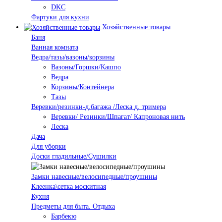
DKC
Фартуки для кухни
Хозяйственные товары
Баня
Ванная комната
Ведра/тазы/вазоны/корзины
Вазоны/Горшки/Кашпо
Ведра
Корзины/Контейнера
Тазы
Веревки/резинки-д.багажа /Леска д. тримера
Веревки/ Резинки/Шпагат/ Капроновая нить
Леска
Дача
Для уборки
Доски гладильные/Сушилки
Замки навесные/велосипедные/проушины
Клеенка\сетка москитная
Кухня
Предметы для быта. Отдыха
Барбекю