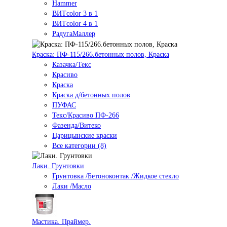
Hammer
ВИТcolor 3 в 1
ВИТcolor 4 в 1
РадугаМаллер
Краска: ПФ-115/266.бетонных полов, Краска
Казачка/Текс
Красиво
Краска
Краска д/бетонных полов
ПУФАС
Текс/Красиво ПФ-266
Фазенда/Витеко
Царицынские краски
Все категории (8)
Лаки. Грунтовки
Грунтовка /Бетоноконтак /Жидкое стекло
Лаки /Масло
Мастика. Праймер.