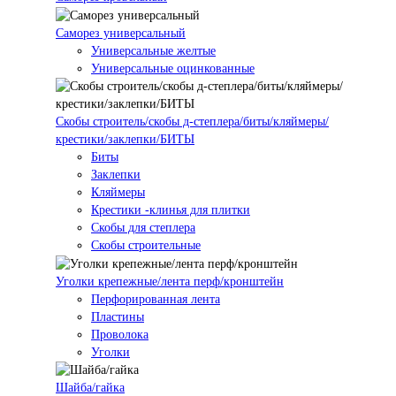
Саморез универсальный
Универсальные желтые
Универсальные оцинкованные
Скобы строитель/скобы д-степлера/биты/кляймеры/
крестики/заклепки/БИТЫ
Биты
Заклепки
Кляймеры
Крестики -клинья для плитки
Скобы для степлера
Скобы строительные
Уголки крепежные/лента перф/кронштейн
Перфорированная лента
Пластины
Проволока
Уголки
Шайба/гайка