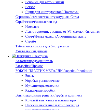
Воронки для авто и знаки
Всякое
Ящик для инструментов/ Почтовый
Серпянка/ стеклосетка штукатурная. Сетка
Стрейч/скотч/изолента/и т.д
Изолента
Лента-герметик с защит. от УФ самокл. битумная
Скотч/Лента маляр. /Алюминиевая лента
Стрейч
Таблетки/жидкость для биотуалетов
Умывальники дачные
Электрика
Автомат/предохранитель
Батарейки/Прочие
БОКСЫ-ПЛАСТИК.МЕТАЛЛИ./коробки/пробники
Боксы
Коробки установочные
Мультиметры/отвертки
Распаячные коробки
Вентиляционные решетки/трубы и комплект
Круглый вентканал и коплектация
Плоский вентканал и комплектация