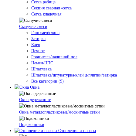
Cетка рабица
Секция сварная /сетка
Сетка кладочная
Сыпучие смеси
Гипс/мел/глина
Затирка
Клея
Печное
Ровнитель/наливной пол
Цемен/ЦПС
Шпатлевка
Шпатлевка/штукатурка/клей д/плитки/затирка
Все категории (9)
Окна
Окна деревянные
Окна металлопластиковые/москитные сетки
Подоконники
Отопление и насосы