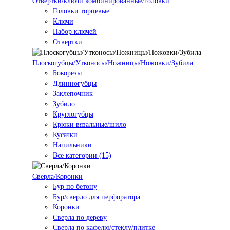
Отвертки/ключи комбинированные/головки
Головки торцевые
Ключи
Набор ключей
Отвертки
Плоскогубцы/Утконосы/Ножницы/Ножовки/Зубила
Бокорезы
Длинногубцы
Заклепочник
Зубило
Круглогубцы
Крюки вязальные/шило
Кусачки
Напильники
Все категории (15)
Сверла/Коронки
Бур по бетону
Бур/сверло для перфоратора
Коронки
Сверла по дереву
Сверла по кафелю/стеклу/плитке