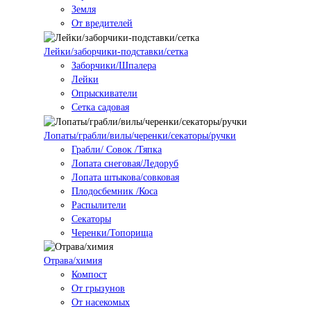
Земля
От вредителей
Лейки/заборчики-подставки/сетка
Заборчики/Шпалера
Лейки
Опрыскиватели
Сетка садовая
Лопаты/грабли/вилы/черенки/секаторы/ручки
Грабли/ Совок /Тяпка
Лопата снеговая/Ледоруб
Лопата штыкова/совковая
Плодосбемник /Коса
Распылители
Секаторы
Черенки/Топорища
Отрава/химия
Компост
От грызунов
От насекомых