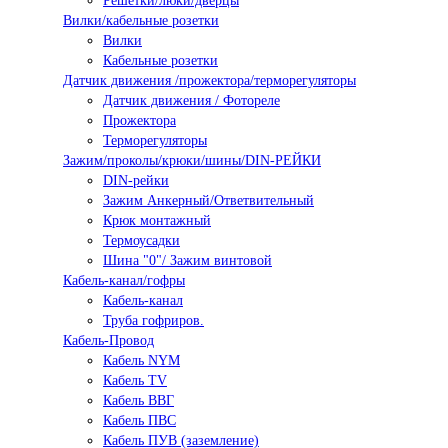
Решетки/люки/дверцы
Вилки/кабельные розетки
Вилки
Кабельные розетки
Датчик движения /прожектора/терморегуляторы
Датчик движения / Фотореле
Прожектора
Терморегуляторы
Зажим/проколы/крюки/шины/DIN-РЕЙКИ
DIN-рейки
Зажим Анкерный/Ответвительный
Крюк монтажный
Термоусадки
Шина "0"/ Зажим винтовой
Кабель-канал/гофры
Кабель-канал
Труба гофриров.
Кабель-Провод
Кабель NYM
Кабель TV
Кабель ВВГ
Кабель ПВС
Кабель ПУВ (заземление)