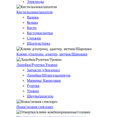
Электроды
Кисти/валики/шпателя
Валики
Кельма
Кисти
Кисточки/щетки
Стержни
Шпатель/терка
Ключи д/патрона, адаптер, метчик/Шарошки
Линейки/Рулетки/Уровни
Запчасти д/бензопил
Линейки/Штангельциркуль
Маркеры/ Карандаши
Рулетки
Уровни
Шнуры/шпагаты
Ножи/лезвия стеклорез