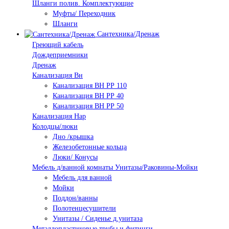
Шланги полив. Комплектующие
Муфты/ Переходник
Шланги
Сантехника/Дренаж
Греющий кабель
Дождеприемники
Дренаж
Канализация Вн
Канализация ВН РР 110
Канализация ВН РР 40
Канализация ВН РР 50
Канализация Нар
Колодцы/люки
Дно /крышка
Железобетонные кольца
Люки/ Конусы
Мебель д/ванной комнаты Унитазы/Раковины-Мойки
Мебель для ванной
Мойки
Поддон/ванны
Полотенцесушители
Унитазы / Сиденье д.унитаза
Металлопластиковые трубы и фитинги