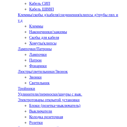
Кабель СИП
Кабель ШВВП
Клеммы/скобы д/кабеля/соединения/клипсы д/трубы пвх и
т.д
Клеммы
Наконечники/зажимы
Скобы для кабеля
Хомуты/клипсы
Лампочки/Патроны
Лампочки
Патрон
Фонарики
Люстры/светильники/Звонок
Звонки
Светильник
Тройники
Удлинители/переноски/шнуры с вык.
Электротовары открытой установки
Блоки (розетка+выключатель)
Выключатели
Колодка розеточная
Розетки