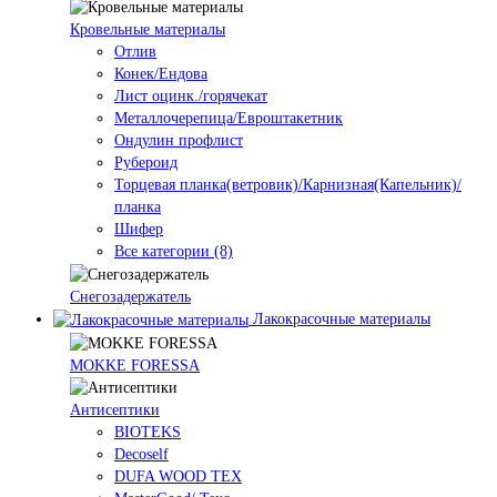
Кровельные материалы
Отлив
Конек/Ендова
Лист оцинк./горячекат
Металлочерепица/Евроштакетник
Ондулин профлист
Рубероид
Торцевая планка(ветровик)/Карнизная(Капельник)/
планка
Шифер
Все категории (8)
Снегозадержатель
Лакокрасочные материалы
MOKKE FORESSA
Антисептики
BIOTEKS
Decoself
DUFA WOOD TEX