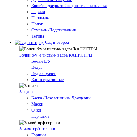
Коробка дверная/ Соединительня планка
Перила
Площадка
Полог
Ступень /Подступенник
Тетива
Сад и огород
Бочки б/у и чистые/ ведра/КАНИСТРЫ
Бочки Б/У
Ведра
Ведро-туалет
Канистры чистые
Защита
Каска /Наколенники/ Дождевик
Маски
Очки
Перчатки
Земля/торф.горшки
Горшки