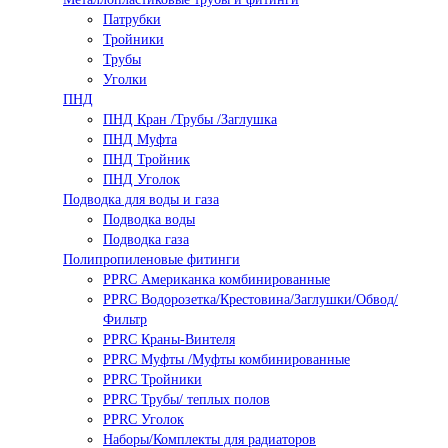
Патрубки
Тройники
Трубы
Уголки
ПНД
ПНД Кран /Трубы /Заглушка
ПНД Муфта
ПНД Тройник
ПНД Уголок
Подводка для воды и газа
Подводка воды
Подводка газа
Полипропиленовые фитинги
PPRC Американка комбинированные
PPRC Водорозетка/Крестовина/Заглушки/Обвод/
Фильтр
PPRC Краны-Винтеля
PPRC Муфты /Муфты комбинированные
PPRC Тройники
PPRC Трубы/ теплых полов
PPRC Уголок
Наборы/Комплекты для радиаторов