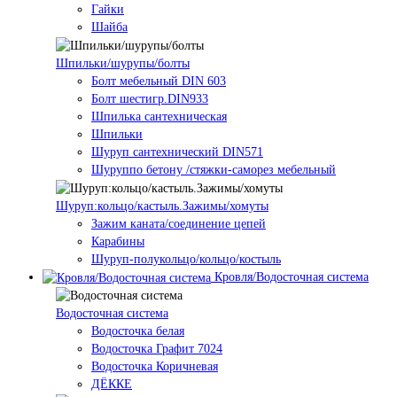
Гайки
Шайба
Шпильки/шурупы/болты
Болт мебельный DIN 603
Болт шестигр.DIN933
Шпилька сантехническая
Шпильки
Шуруп сантехнический DIN571
Шуруппо бетону /стяжки-саморез мебельный
Шуруп:кольцо/кастыль.Зажимы/хомуты
Зажим каната/соединение цепей
Карабины
Шуруп-полукольцо/кольцо/костыль
Кровля/Водосточная система
Водосточная система
Водосточка белая
Водосточка Графит 7024
Водосточка Коричневая
ДЁККЕ