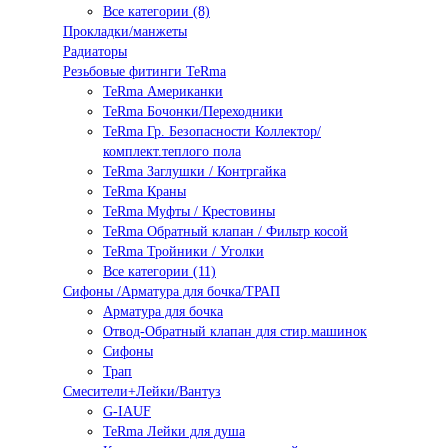
Все категории (8)
Прокладки/манжеты
Радиаторы
Резьбовые фитинги TeRma
TeRma Американки
TeRma Бочонки/Переходники
TeRma Гр. Безопасности Коллектор/
комплект.теплого пола
TeRma Заглушки / Контргайка
TeRma Краны
TeRma Муфты / Крестовины
TeRma Обратный клапан / Фильтр косой
TeRma Тройники / Уголки
Все категории (11)
Сифоны /Арматура для бочка/ТРАП
Арматура для бочка
Отвод-Обратный клапан для стир.машинок
Сифоны
Трап
Смесители+Лейки/Вантуз
G-IAUF
TeRma Лейки для душа