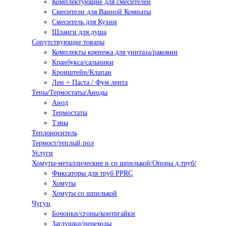
Комплектующие для смесителей
Смесители для Ванной Комнаты
Смеситель для Кухни
Шланги для душа
Сопутствующие товары
Комплекты крепежа для унитаза/раковин
Кранбукса/сальники
Кронштейн/Клапан
Лен + Паста / Фум лента
Тены/Термостаты/Аноды
Анод
Термостаты
Тэны
Теплоноситель
Термост/теплый пол
Услуги
Хомуты-металлические и со шпилькой/Опоры д.труб/
Фиксаторы для труб PPRC
Хомуты
Хомуты со шпилькой
Чугун
Бочонки/сгоны/контргайки
Заглушки/переходы