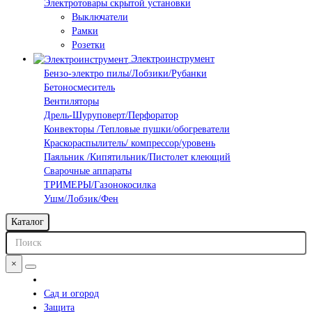
Электротовары скрытой установки
Выключатели
Рамки
Розетки
Электроинструмент
Бензо-электро пилы/Лобзики/Рубанки
Бетоносмеситель
Вентиляторы
Дрель-Шуруповерт/Перфоратор
Конвекторы /Тепловые пушки/обогреватели
Краскораспылитель/ компрессор/уровень
Паяльник /Кипятильник/Пистолет клеющий
Сварочные аппараты
ТРИМЕРЫ/Газонокосилка
Ушм/Лобзик/Фен
Каталог
×
Сад и огород
Защита