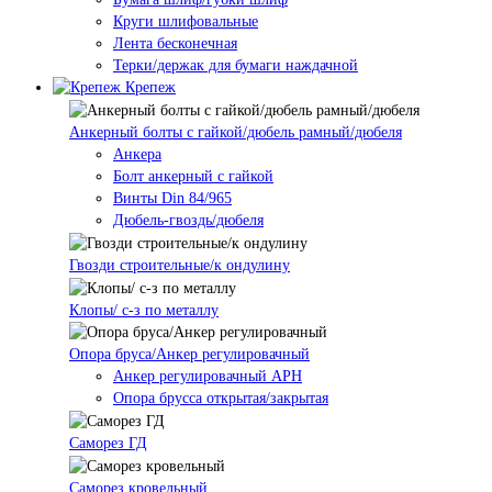
Круги шлифовальные
Лента бесконечная
Терки/держак для бумаги наждачной
Крепеж
Анкерный болты с гайкой/дюбель рамный/дюбеля
Анкера
Болт анкерный с гайкой
Винты Din 84/965
Дюбель-гвоздь/дюбеля
Гвозди строительные/к ондулину
Клопы/ с-з по металлу
Опора бруса/Анкер регулировачный
Анкер регулировачный АРН
Опора брусса открытая/закрытая
Саморез ГД
Саморез кровельный