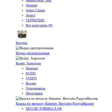
MasterGood/ Текс
Neomid
Saitex Classic
Зелест
ТЕРРАТЕКС
Все категории (8)
Биотекс
Водно-дисперсионная
Колер. Аэрозоли
Hammer
KUDO
VIXEN
Коллер
Технониколь
Шпатлевка
Краска по металлу Hammer. Витcolor,РадугаМаллер
DECOR/ FORMULA Q8