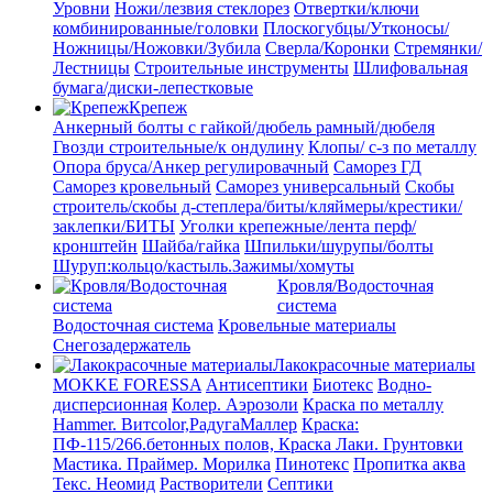
Уровни
Ножи/лезвия стеклорез
Отвертки/ключи
комбинированные/головки
Плоскогубцы/Утконосы/
Ножницы/Ножовки/Зубила
Сверла/Коронки
Стремянки/
Лестницы
Строительные инструменты
Шлифовальная
бумага/диски-лепестковые
Крепеж
Анкерный болты с гайкой/дюбель рамный/дюбеля
Гвозди строительные/к ондулину
Клопы/ с-з по металлу
Опора бруса/Анкер регулировачный
Саморез ГД
Саморез кровельный
Саморез универсальный
Скобы
строитель/скобы д-степлера/биты/кляймеры/крестики/
заклепки/БИТЫ
Уголки крепежные/лента перф/
кронштейн
Шайба/гайка
Шпильки/шурупы/болты
Шуруп:кольцо/кастыль.Зажимы/хомуты
Кровля/Водосточная
система
Водосточная система
Кровельные материалы
Снегозадержатель
Лакокрасочные материалы
MOKKE FORESSA
Антисептики
Биотекс
Водно-
дисперсионная
Колер. Аэрозоли
Краска по металлу
Hammer. Витcolor,РадугаМаллер
Краска:
ПФ-115/266.бетонных полов, Краска
Лаки. Грунтовки
Мастика. Праймер.
Морилка
Пинотекс
Пропитка аква
Текс. Неомид
Растворители
Септики