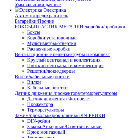
Умывальники дачные
Электрика
Автомат/предохранитель
Батарейки/Прочие
БОКСЫ-ПЛАСТИК.МЕТАЛЛИ./коробки/пробники
Боксы
Коробки установочные
Мультиметры/отвертки
Распаячные коробки
Вентиляционные решетки/трубы и комплект
Круглый вентканал и коплектация
Плоский вентканал и комплектация
Решетки/люки/дверцы
Вилки/кабельные розетки
Вилки
Кабельные розетки
Датчик движения /прожектора/терморегуляторы
Датчик движения / Фотореле
Прожектора
Терморегуляторы
Зажим/проколы/крюки/шины/DIN-РЕЙКИ
DIN-рейки
Зажим Анкерный/Ответвительный
Крюк монтажный
Термоусадки