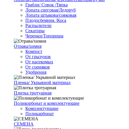
Грабли/ Совок /Тяпка
Лопата снеговая/Ледоруб
Лопата штыкова/совковая
Плодосбемник /Коса
Распылители
Секаторы
Черенки/Топорища
Отрава/химия
Компост
От грызунов
От насекомых
От сорняков
Удобрения
Пленка/ Укрывной материал
Плитка тротуарная
Поликорбонат и комплектующие
Комплектующие
Поликарбонат
СЕМЕНА