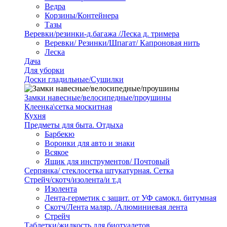
Ведра
Корзины/Контейнера
Тазы
Веревки/резинки-д.багажа /Леска д. тримера
Веревки/ Резинки/Шпагат/ Капроновая нить
Леска
Дача
Для уборки
Доски гладильные/Сушилки
Замки навесные/велосипедные/проушины
Клеенка\сетка москитная
Кухня
Предметы для быта. Отдыха
Барбекю
Воронки для авто и знаки
Всякое
Ящик для инструментов/ Почтовый
Серпянка/ стеклосетка штукатурная. Сетка
Стрейч/скотч/изолента/и т.д
Изолента
Лента-герметик с защит. от УФ самокл. битумная
Скотч/Лента маляр. /Алюминиевая лента
Стрейч
Таблетки/жидкость для биотуалетов