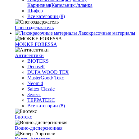
Карнизная(Капельник)/планка
Шифер
Все категории (8)
Снегозадержатель
Лакокрасочные материалы
MOKKE FORESSA
Антисептики
BIOTEKS
Decoself
DUFA WOOD TEX
MasterGood/ Текс
Neomid
Saitex Classic
Зелест
ТЕРРАТЕКС
Все категории (8)
Биотекс
Водно-дисперсионная