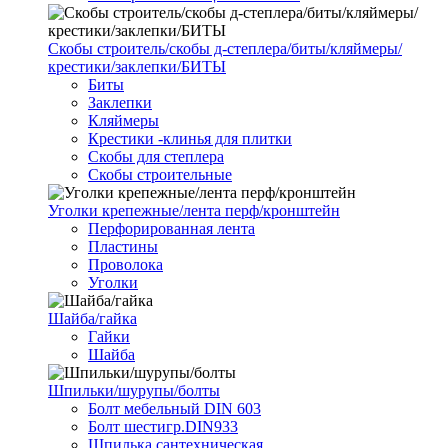
Скобы строитель/скобы д-степлера/биты/кляймеры/
крестики/заклепки/БИТЫ
Биты
Заклепки
Кляймеры
Крестики -клинья для плитки
Скобы для степлера
Скобы строительные
Уголки крепежные/лента перф/кронштейн
Перфорированная лента
Пластины
Проволока
Уголки
Шайба/гайка
Гайки
Шайба
Шпильки/шурупы/болты
Болт мебельный DIN 603
Болт шестигр.DIN933
Шпилька сантехническая