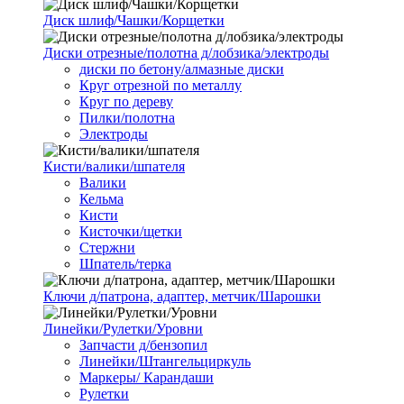
Диск шлиф/Чашки/Корщетки
Диски отрезные/полотна д/лобзика/электроды
диски по бетону/алмазные диски
Круг отрезной по металлу
Круг по дереву
Пилки/полотна
Электроды
Кисти/валики/шпателя
Валики
Кельма
Кисти
Кисточки/щетки
Стержни
Шпатель/терка
Ключи д/патрона, адаптер, метчик/Шарошки
Линейки/Рулетки/Уровни
Запчасти д/бензопил
Линейки/Штангельциркуль
Маркеры/ Карандаши
Рулетки