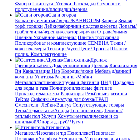
Фанера
Плинтуса. Уголки. Раскладки
Ступеньки
подступенники/площадки/перила
Сад и огород
Бочки б/у и чистые/ ведра/КАНИСТРЫ
Защита
Земля/
торф.горшки
Лейки/заборчики-подставки/сетка
Лопаты/
грабли/вилы/черенки/секаторы/ручки
Отрава/химия
Пленка/ Укрывной материал
Плитка тротуарная
Поликорбонат и комплектующие
СЕМЕНА
Тачки /
колеса/камеры
Теплицы/дуги
Цепи/ Троссы
Шланги
полив. Комплектующие
Сантехника/Дренаж
Греющий кабель
Дождеприемники
Дренаж
Канализация
Вн
Канализация Нар
Колодцы/люки
Мебель д/ванной
комнаты Унитазы/Раковины-Мойки
Металлопластиковые трубы и фитинги
ПНД
Подводка
для воды и газа
Полипропиленовые фитинги
Прокладки/манжеты
Радиаторы
Резьбовые фитинги
TeRma
Сифоны /Арматура для бочка/ТРАП
Смесители+Лейки/Вантуз
Сопутствующие товары
Тены/Термостаты/Аноды
Теплоноситель
Термост/
теплый пол
Услуги
Хомуты-металлические и со
шпилькой/Опоры д.труб/
Чугун
Утеплитель
Мегаизол/Изоспан и т.д
Пеноплекс/Пенопласт
Подложка/Алюфом
Утеплитель
Утеплитель для окон/