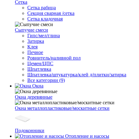
Сетка
Cетка рабица
Секция сварная /сетка
Сетка кладочная
Сыпучие смеси
Гипс/мел/глина
Затирка
Клея
Печное
Ровнитель/наливной пол
Цемен/ЦПС
Шпатлевка
Шпатлевка/штукатурка/клей д/плитки/затирка
Все категории (9)
Окна
Окна деревянные
Окна металлопластиковые/москитные сетки
Подоконники
Отопление и насосы