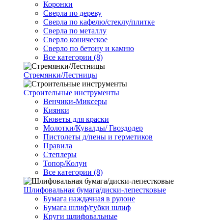
Коронки
Сверла по дереву
Сверла по кафелю/стеклу/плитке
Сверла по металлу
Сверло коническое
Сверло по бетону и камню
Все категории (8)
Стремянки/Лестницы
Строительные инструменты
Венчики-Миксеры
Киянки
Кюветы для краски
Молотки/Кувалды/ Гвоздодер
Пистолеты д/пены и герметиков
Правила
Степлеры
Топор/Колун
Все категории (8)
Шлифовальная бумага/диски-лепестковые
Бумага наждачная в рулоне
Бумага шлиф/губки шлиф
Круги шлифовальные