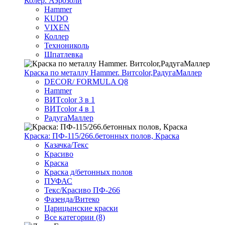
Колер. Аэрозоли
Hammer
KUDO
VIXEN
Коллер
Технониколь
Шпатлевка
Краска по металлу Hammer. Витcolor,РадугаМаллер
DECOR/ FORMULA Q8
Hammer
ВИТcolor 3 в 1
ВИТcolor 4 в 1
РадугаМаллер
Краска: ПФ-115/266.бетонных полов, Краска
Казачка/Текс
Красиво
Краска
Краска д/бетонных полов
ПУФАС
Текс/Красиво ПФ-266
Фазенда/Витеко
Царицынские краски
Все категории (8)