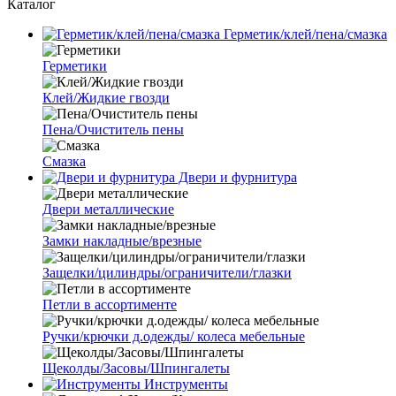
Каталог
Герметик/клей/пена/смазка
Герметики
Клей/Жидкие гвозди
Пена/Очиститель пены
Смазка
Двери и фурнитура
Двери металлические
Замки накладные/врезные
Защелки/цилиндры/ограничители/глазки
Петли в ассортименте
Ручки/крючки д.одежды/ колеса мебельные
Щеколды/Засовы/Шпингалеты
Инструменты