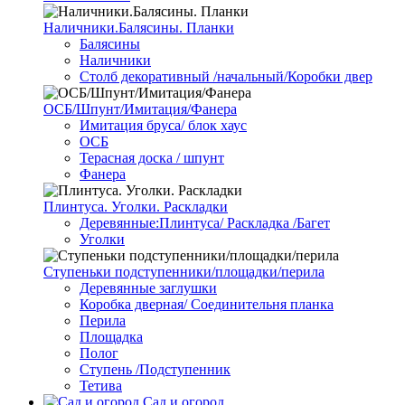
Наличники.Балясины. Планки
Балясины
Наличники
Столб декоративный /начальный/Коробки двер
ОСБ/Шпунт/Имитация/Фанера
Имитация бруса/ блок хаус
ОСБ
Терасная доска / шпунт
Фанера
Плинтуса. Уголки. Раскладки
Деревянные:Плинтуса/ Раскладка /Багет
Уголки
Ступеньки подступенники/площадки/перила
Деревянные заглушки
Коробка дверная/ Соединительня планка
Перила
Площадка
Полог
Ступень /Подступенник
Тетива
Сад и огород