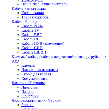
Шина "0"/ Зажим винтовой
Кабель-канал/гофры
Кабель-канал
Труба гофриров.
Кабель-Провод
Кабель NYM
Кабель TV
Кабель ВВГ
Кабель ПВС
Кабель ПУВ (заземление)
Кабель СИП
Кабель ШВВП
Клеммы/скобы д/кабеля/соединения/клипсы д/трубы пвх
и т.д
Клеммы
Наконечники/зажимы
Скобы для кабеля
Хомуты/клипсы
Лампочки/Патроны
Лампочки
Патрон
Фонарики
Люстры/светильники/Звонок
Звонки