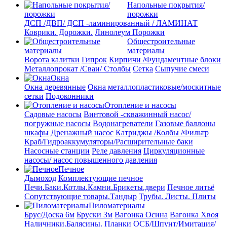
Напольные покрытия/
порожки
ДСП /ДВП/ ДСП -ламинированный / ЛАМИНАТ
Коврики. Дорожки.
Линолеум
Порожки
Общестроительные
материалы
Ворота калитки
Гипрок
Кирпичи /Фундаментные блоки
Металлопрокат /Сваи/ Столбы
Сетка
Сыпучие смеси
Окна
Окна деревянные
Окна металлопластиковые/москитные
сетки
Подоконники
Отопление и насосы
Cадовые насосы
Винтовой -скважинный насос/
погружные насосы
Водонагреватели
Газовые баллоны
шкафы
Дренажный насос
Катриджы /Колбы /Фильтр
Краб/Гидроаккумуляторы/Расширительные баки
Насосные станции
Реле давления
Циркуляционные
насосы/ насос повышенного давления
Печное
Дымоход
Комплектующие печное
Печи.Баки.Котлы.Камни.Брикеты.двери
Печное литьё
Сопутствующие товары.Тандыр
Трубы. Листы. Плиты
Пиломатериалы
Брус/Доска 6м
Бруски 3м
Вагонка Осина
Вагонка Хвоя
Наличники.Балясины. Планки
ОСБ/Шпунт/Имитация/