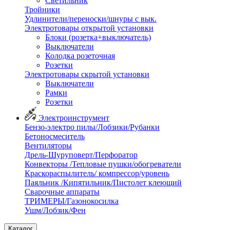
Светильник
Тройники
Удлинители/переноски/шнуры с вык.
Электротовары открытой установки
Блоки (розетка+выключатель)
Выключатели
Колодка розеточная
Розетки
Электротовары скрытой установки
Выключатели
Рамки
Розетки
Электроинструмент
Бензо-электро пилы/Лобзики/Рубанки
Бетоносмеситель
Вентиляторы
Дрель-Шуруповерт/Перфоратор
Конвекторы /Тепловые пушки/обогреватели
Краскораспылитель/ компрессор/уровень
Паяльник /Кипятильник/Пистолет клеющий
Сварочные аппараты
ТРИМЕРЫ/Газонокосилка
Ушм/Лобзик/Фен
Каталог