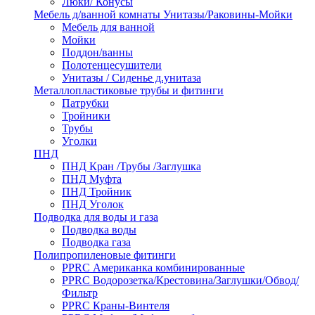
Люки/ Конусы
Мебель д/ванной комнаты Унитазы/Раковины-Мойки
Мебель для ванной
Мойки
Поддон/ванны
Полотенцесушители
Унитазы / Сиденье д.унитаза
Металлопластиковые трубы и фитинги
Патрубки
Тройники
Трубы
Уголки
ПНД
ПНД Кран /Трубы /Заглушка
ПНД Муфта
ПНД Тройник
ПНД Уголок
Подводка для воды и газа
Подводка воды
Подводка газа
Полипропиленовые фитинги
PPRC Американка комбинированные
PPRC Водорозетка/Крестовина/Заглушки/Обвод/
Фильтр
PPRC Краны-Винтеля