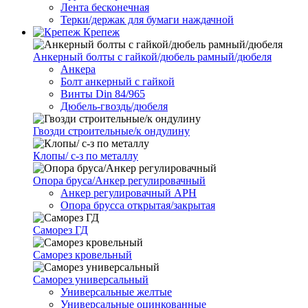
Лента бесконечная
Терки/держак для бумаги наждачной
Крепеж
Анкерный болты с гайкой/дюбель рамный/дюбеля
Анкера
Болт анкерный с гайкой
Винты Din 84/965
Дюбель-гвоздь/дюбеля
Гвозди строительные/к ондулину
Клопы/ с-з по металлу
Опора бруса/Анкер регулировачный
Анкер регулировачный АРН
Опора брусса открытая/закрытая
Саморез ГД
Саморез кровельный
Саморез универсальный
Универсальные желтые
Универсальные оцинкованные