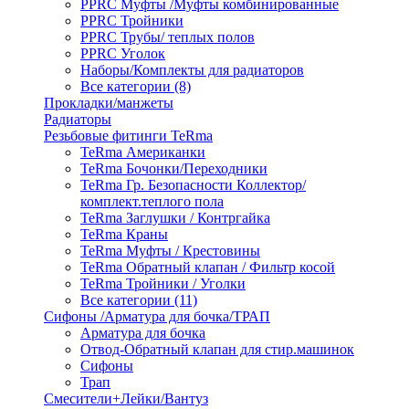
PPRC Муфты /Муфты комбинированные
PPRC Тройники
PPRC Трубы/ теплых полов
PPRC Уголок
Наборы/Комплекты для радиаторов
Все категории (8)
Прокладки/манжеты
Радиаторы
Резьбовые фитинги TeRma
TeRma Американки
TeRma Бочонки/Переходники
TeRma Гр. Безопасности Коллектор/
комплект.теплого пола
TeRma Заглушки / Контргайка
TeRma Краны
TeRma Муфты / Крестовины
TeRma Обратный клапан / Фильтр косой
TeRma Тройники / Уголки
Все категории (11)
Сифоны /Арматура для бочка/ТРАП
Арматура для бочка
Отвод-Обратный клапан для стир.машинок
Сифоны
Трап
Смесители+Лейки/Вантуз