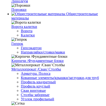
Линолеум
Порожки
Общестроительные
материалы
Ворота калитки
Ворота
Калитки
Гипрок
Гипсокартон
Направляйки/стояки/маяки
Кирпичи /Фундаментные блоки
Металлопрокат /Сваи/ Столбы
Арматура. Полоса
Кованные элементы/крышки/заглушки-для труб
Профиль квадратный
Профиль круглый
Сваи винтовые
Столбы заборные
Уголок профильный