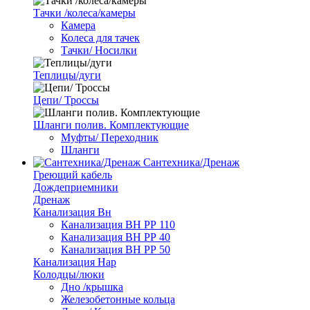
Тачки /колеса/камеры
Камера
Колеса для тачек
Тачки/ Носилки
Теплицы/дуги
Цепи/ Троссы
Шланги полив. Комплектующие
Муфты/ Переходник
Шланги
Сантехника/Дренаж
Греющий кабель
Дождеприемники
Дренаж
Канализация Вн
Канализация ВН РР 110
Канализация ВН РР 40
Канализация ВН РР 50
Канализация Нар
Колодцы/люки
Дно /крышка
Железобетонные кольца