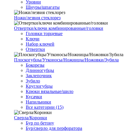
Уровни
Шнуры/шпагаты
Ножи/лезвия стеклорез
Отвертки/ключи комбинированные/головки
Головки торцевые
Ключи
Набор ключей
Отвертки
Плоскогубцы/Утконосы/Ножницы/Ножовки/Зубила
Бокорезы
Длинногубцы
Заклепочник
Зубило
Круглогубцы
Крюки вязальные/шило
Кусачки
Напильники
Все категории (15)
Сверла/Коронки
Бур по бетону
Бур/сверло для перфоратора