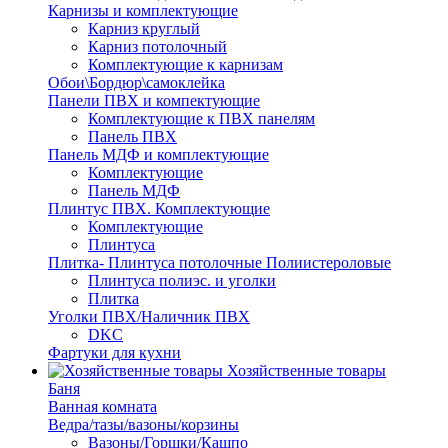
Карнизы и комплектующие
Карниз круглый
Карниз потолочный
Комплектующие к карнизам
Обои\Бордюр\самоклейка
Панели ПВХ и компектующие
Комплектующие к ПВХ панелям
Панель ПВХ
Панель МДФ и комплектующие
Комплектующие
Панель МДФ
Плинтус ПВХ. Комплектующие
Комплектующие
Плинтуса
Плитка- Плинтуса потолочные Полиистероловые
Плинтуса полиэс. и уголки
Плитка
Уголки ПВХ/Наличник ПВХ
DKC
Фартуки для кухни
Хозяйственные товары
Баня
Ванная комната
Ведра/тазы/вазоны/корзины
Вазоны/Горшки/Кашпо