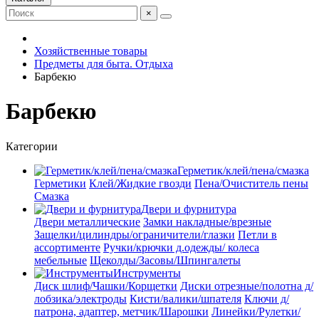
×
Хозяйственные товары
Предметы для быта. Отдыха
Барбекю
Барбекю
Категории
Герметик/клей/пена/смазка
Герметики
Клей/Жидкие гвозди
Пена/Очиститель пены
Смазка
Двери и фурнитура
Двери металлические
Замки накладные/врезные
Защелки/цилиндры/ограничители/глазки
Петли в
ассортименте
Ручки/крючки д.одежды/ колеса
мебельные
Щеколды/Засовы/Шпингалеты
Инструменты
Диск шлиф/Чашки/Корщетки
Диски отрезные/полотна д/
лобзика/электроды
Кисти/валики/шпателя
Ключи д/
патрона, адаптер, метчик/Шарошки
Линейки/Рулетки/