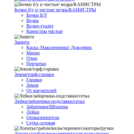
Бочки б/у и чистые/ ведра/КАНИСТРЫ
Бочки Б/У
Ведра
Ведро-туалет
Канистры чистые
Защита
Каска /Наколенники/ Дождевик
Маски
Очки
Перчатки
Земля/торф.горшки
Горшки
Земля
От вредителей
Лейки/заборчики-подставки/сетка
Заборчики/Шпалера
Лейки
Опрыскиватели
Сетка садовая
Лопаты/грабли/вилы/черенки/секаторы/ручки