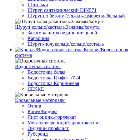
Шпильки
Шуруп сантехнический DIN571
Шуруппо бетону /стяжки-саморез мебельный
Шуруп:кольцо/кастыль.Зажимы/хомуты
Зажим каната/соединение цепей
Карабины
Шуруп-полукольцо/кольцо/костыль
Кровля/Водосточная
система
Водосточная система
Водосточка белая
Водосточка Графит 7024
Водосточка Коричневая
ДЁККЕ
Кровельные материалы
Отлив
Конек/Ендова
Лист оцинк./горячекат
Металлочерепица/Евроштакетник
Ондулин профлист
Рубероид
Торцевая планка(ветровик)/