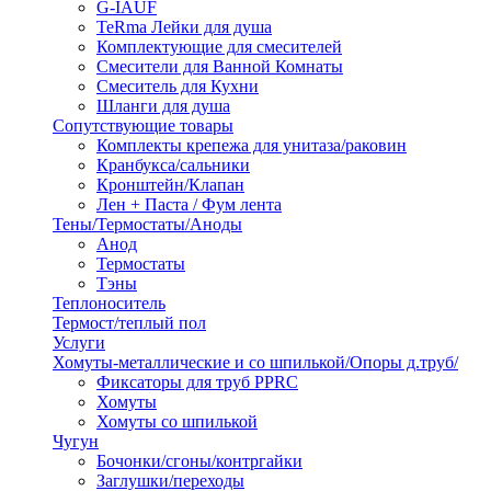
G-IAUF
TeRma Лейки для душа
Комплектующие для смесителей
Смесители для Ванной Комнаты
Смеситель для Кухни
Шланги для душа
Сопутствующие товары
Комплекты крепежа для унитаза/раковин
Кранбукса/сальники
Кронштейн/Клапан
Лен + Паста / Фум лента
Тены/Термостаты/Аноды
Анод
Термостаты
Тэны
Теплоноситель
Термост/теплый пол
Услуги
Хомуты-металлические и со шпилькой/Опоры д.труб/
Фиксаторы для труб PPRC
Хомуты
Хомуты со шпилькой
Чугун
Бочонки/сгоны/контргайки
Заглушки/переходы