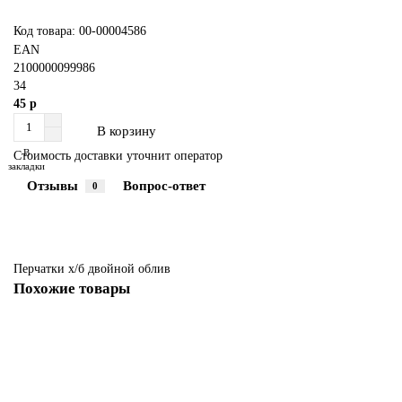
Код товара: 00-00004586
EAN
2100000099986
34
45 р
В корзину
В
Стоимость доставки уточнит оператор
закладки
Отзывы
Вопрос-ответ
0
Перчатки х/б двойной облив
Похожие товары
Перчатки резиновые хозяйственные пара Xl