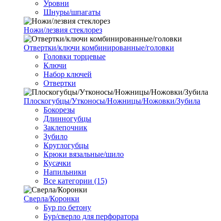
Уровни
Шнуры/шпагаты
Ножи/лезвия стеклорез
Отвертки/ключи комбинированные/головки
Головки торцевые
Ключи
Набор ключей
Отвертки
Плоскогубцы/Утконосы/Ножницы/Ножовки/Зубила
Бокорезы
Длинногубцы
Заклепочник
Зубило
Круглогубцы
Крюки вязальные/шило
Кусачки
Напильники
Все категории (15)
Сверла/Коронки
Бур по бетону
Бур/сверло для перфоратора