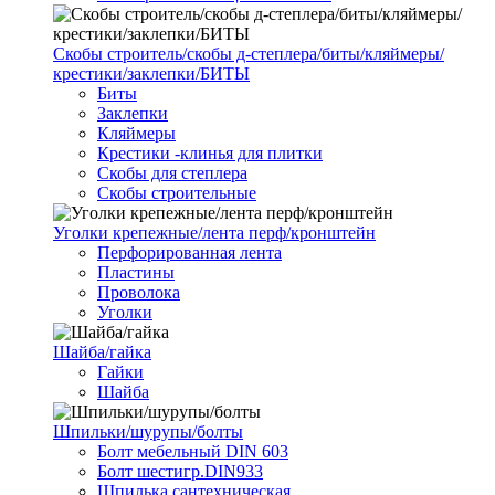
Скобы строитель/скобы д-степлера/биты/кляймеры/
крестики/заклепки/БИТЫ
Биты
Заклепки
Кляймеры
Крестики -клинья для плитки
Скобы для степлера
Скобы строительные
Уголки крепежные/лента перф/кронштейн
Перфорированная лента
Пластины
Проволока
Уголки
Шайба/гайка
Гайки
Шайба
Шпильки/шурупы/болты
Болт мебельный DIN 603
Болт шестигр.DIN933
Шпилька сантехническая