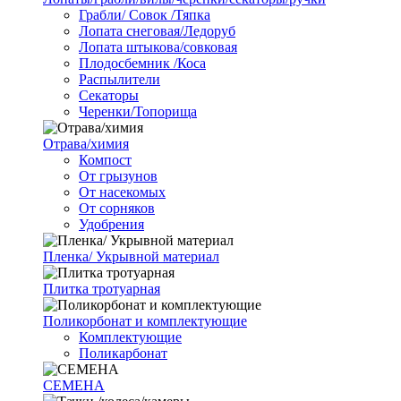
Грабли/ Совок /Тяпка
Лопата снеговая/Ледоруб
Лопата штыкова/совковая
Плодосбемник /Коса
Распылители
Секаторы
Черенки/Топорища
Отрава/химия
Компост
От грызунов
От насекомых
От сорняков
Удобрения
Пленка/ Укрывной материал
Плитка тротуарная
Поликорбонат и комплектующие
Комплектующие
Поликарбонат
СЕМЕНА