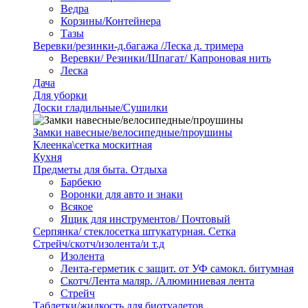
Ведра
Корзины/Контейнера
Тазы
Веревки/резинки-д.багажа /Леска д. тримера
Веревки/ Резинки/Шпагат/ Капроновая нить
Леска
Дача
Для уборки
Доски гладильные/Сушилки
Замки навесные/велосипедные/проушины
Клеенка\сетка москитная
Кухня
Предметы для быта. Отдыха
Барбекю
Воронки для авто и знаки
Всякое
Ящик для инструментов/ Почтовый
Серпянка/ стеклосетка штукатурная. Сетка
Стрейч/скотч/изолента/и т.д
Изолента
Лента-герметик с защит. от УФ самокл. битумная
Скотч/Лента маляр. /Алюминиевая лента
Стрейч
Таблетки/жидкость для биотуалетов