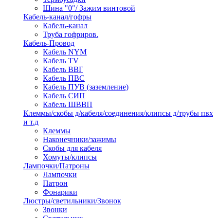
Шина "0"/ Зажим винтовой
Кабель-канал/гофры
Кабель-канал
Труба гофриров.
Кабель-Провод
Кабель NYM
Кабель TV
Кабель ВВГ
Кабель ПВС
Кабель ПУВ (заземление)
Кабель СИП
Кабель ШВВП
Клеммы/скобы д/кабеля/соединения/клипсы д/трубы пвх
и т.д
Клеммы
Наконечники/зажимы
Скобы для кабеля
Хомуты/клипсы
Лампочки/Патроны
Лампочки
Патрон
Фонарики
Люстры/светильники/Звонок
Звонки