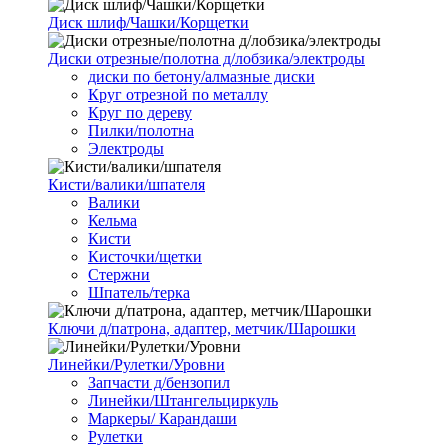
Диск шлиф/Чашки/Корщетки
Диски отрезные/полотна д/лобзика/электроды
диски по бетону/алмазные диски
Круг отрезной по металлу
Круг по дереву
Пилки/полотна
Электроды
Кисти/валики/шпателя
Валики
Кельма
Кисти
Кисточки/щетки
Стержни
Шпатель/терка
Ключи д/патрона, адаптер, метчик/Шарошки
Линейки/Рулетки/Уровни
Запчасти д/бензопил
Линейки/Штангельциркуль
Маркеры/ Карандаши
Рулетки