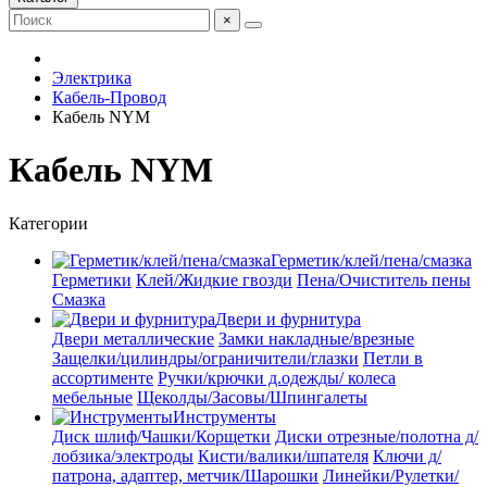
×
Электрика
Кабель-Провод
Кабель NYM
Кабель NYM
Категории
Герметик/клей/пена/смазка
Герметики
Клей/Жидкие гвозди
Пена/Очиститель пены
Смазка
Двери и фурнитура
Двери металлические
Замки накладные/врезные
Защелки/цилиндры/ограничители/глазки
Петли в
ассортименте
Ручки/крючки д.одежды/ колеса
мебельные
Щеколды/Засовы/Шпингалеты
Инструменты
Диск шлиф/Чашки/Корщетки
Диски отрезные/полотна д/
лобзика/электроды
Кисти/валики/шпателя
Ключи д/
патрона, адаптер, метчик/Шарошки
Линейки/Рулетки/