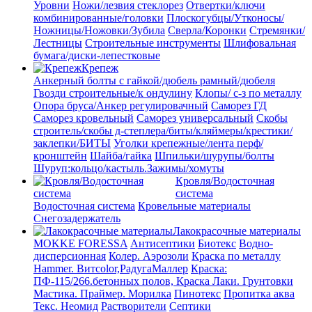
Уровни
Ножи/лезвия стеклорез
Отвертки/ключи
комбинированные/головки
Плоскогубцы/Утконосы/
Ножницы/Ножовки/Зубила
Сверла/Коронки
Стремянки/
Лестницы
Строительные инструменты
Шлифовальная
бумага/диски-лепестковые
Крепеж
Анкерный болты с гайкой/дюбель рамный/дюбеля
Гвозди строительные/к ондулину
Клопы/ с-з по металлу
Опора бруса/Анкер регулировачный
Саморез ГД
Саморез кровельный
Саморез универсальный
Скобы
строитель/скобы д-степлера/биты/кляймеры/крестики/
заклепки/БИТЫ
Уголки крепежные/лента перф/
кронштейн
Шайба/гайка
Шпильки/шурупы/болты
Шуруп:кольцо/кастыль.Зажимы/хомуты
Кровля/Водосточная
система
Водосточная система
Кровельные материалы
Снегозадержатель
Лакокрасочные материалы
MOKKE FORESSA
Антисептики
Биотекс
Водно-
дисперсионная
Колер. Аэрозоли
Краска по металлу
Hammer. Витcolor,РадугаМаллер
Краска:
ПФ-115/266.бетонных полов, Краска
Лаки. Грунтовки
Мастика. Праймер.
Морилка
Пинотекс
Пропитка аква
Текс. Неомид
Растворители
Септики