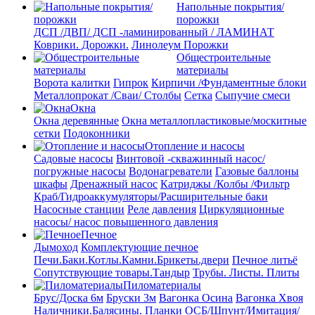
Напольные покрытия/
порожки
ДСП /ДВП/ ДСП -ламинированный / ЛАМИНАТ
Коврики. Дорожки.
Линолеум
Порожки
Общестроительные
материалы
Ворота калитки
Гипрок
Кирпичи /Фундаментные блоки
Металлопрокат /Сваи/ Столбы
Сетка
Сыпучие смеси
Окна
Окна деревянные
Окна металлопластиковые/москитные
сетки
Подоконники
Отопление и насосы
Cадовые насосы
Винтовой -скважинный насос/
погружные насосы
Водонагреватели
Газовые баллоны
шкафы
Дренажный насос
Катриджы /Колбы /Фильтр
Краб/Гидроаккумуляторы/Расширительные баки
Насосные станции
Реле давления
Циркуляционные
насосы/ насос повышенного давления
Печное
Дымоход
Комплектующие печное
Печи.Баки.Котлы.Камни.Брикеты.двери
Печное литьё
Сопутствующие товары.Тандыр
Трубы. Листы. Плиты
Пиломатериалы
Брус/Доска 6м
Бруски 3м
Вагонка Осина
Вагонка Хвоя
Наличники.Балясины. Планки
ОСБ/Шпунт/Имитация/