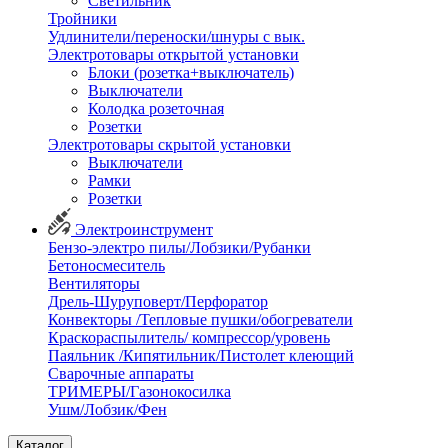
Светильник
Тройники
Удлинители/переноски/шнуры с вык.
Электротовары открытой установки
Блоки (розетка+выключатель)
Выключатели
Колодка розеточная
Розетки
Электротовары скрытой установки
Выключатели
Рамки
Розетки
Электроинструмент
Бензо-электро пилы/Лобзики/Рубанки
Бетоносмеситель
Вентиляторы
Дрель-Шуруповерт/Перфоратор
Конвекторы /Тепловые пушки/обогреватели
Краскораспылитель/ компрессор/уровень
Паяльник /Кипятильник/Пистолет клеющий
Сварочные аппараты
ТРИМЕРЫ/Газонокосилка
Ушм/Лобзик/Фен
Каталог