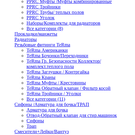
PPRC Муфты /Муфты комбинированные
PPRC Тройники
PPRC Трубы/ теплых полов
PPRC Уголок
Наборы/Комплекты для радиаторов
Все категории (8)
Прокладки/манжеты
Радиаторы
Резьбовые фитинги TeRma
TeRma Американки
TeRma Бочонки/Переходники
TeRma Гр. Безопасности Коллектор/
комплект.теплого пола
TeRma Заглушки / Контргайка
TeRma Краны
TeRma Муфты / Крестовины
TeRma Обратный клапан / Фильтр косой
TeRma Тройники / Уголки
Все категории (11)
Сифоны /Арматура для бочка/ТРАП
Арматура для бочка
Отвод-Обратный клапан для стир.машинок
Сифоны
Трап
Смесители+Лейки/Вантуз