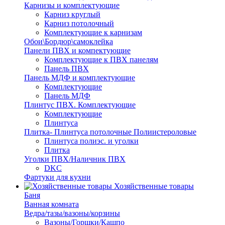
Карнизы и комплектующие
Карниз круглый
Карниз потолочный
Комплектующие к карнизам
Обои\Бордюр\самоклейка
Панели ПВХ и компектующие
Комплектующие к ПВХ панелям
Панель ПВХ
Панель МДФ и комплектующие
Комплектующие
Панель МДФ
Плинтус ПВХ. Комплектующие
Комплектующие
Плинтуса
Плитка- Плинтуса потолочные Полиистероловые
Плинтуса полиэс. и уголки
Плитка
Уголки ПВХ/Наличник ПВХ
DKC
Фартуки для кухни
Хозяйственные товары
Баня
Ванная комната
Ведра/тазы/вазоны/корзины
Вазоны/Горшки/Кашпо