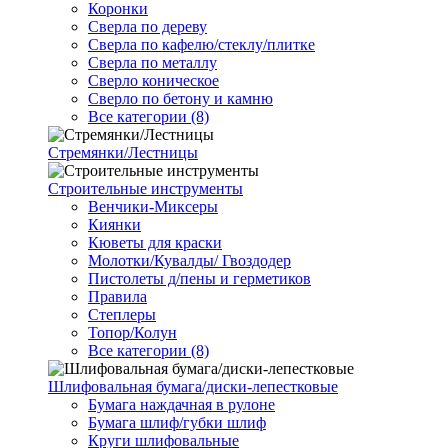
Коронки
Сверла по дереву
Сверла по кафелю/стеклу/плитке
Сверла по металлу
Сверло коническое
Сверло по бетону и камню
Все категории (8)
Стремянки/Лестницы
Строительные инструменты
Венчики-Миксеры
Киянки
Кюветы для краски
Молотки/Кувалды/ Гвоздодер
Пистолеты д/пены и герметиков
Правила
Степлеры
Топор/Колун
Все категории (8)
Шлифовальная бумага/диски-лепестковые
Бумага наждачная в рулоне
Бумага шлиф/губки шлиф
Круги шлифовальные