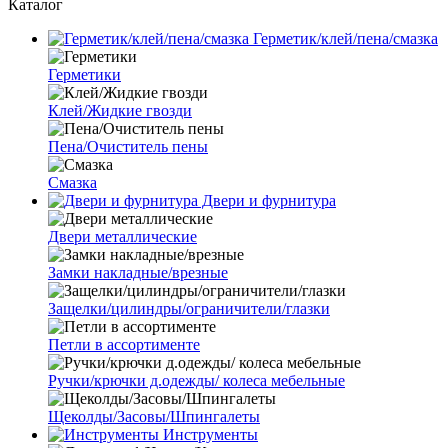
Каталог
Герметик/клей/пена/смазка
Герметики
Клей/Жидкие гвозди
Пена/Очиститель пены
Смазка
Двери и фурнитура
Двери металлические
Замки накладные/врезные
Защелки/цилиндры/ограничители/глазки
Петли в ассортименте
Ручки/крючки д.одежды/ колеса мебельные
Щеколды/Засовы/Шпингалеты
Инструменты