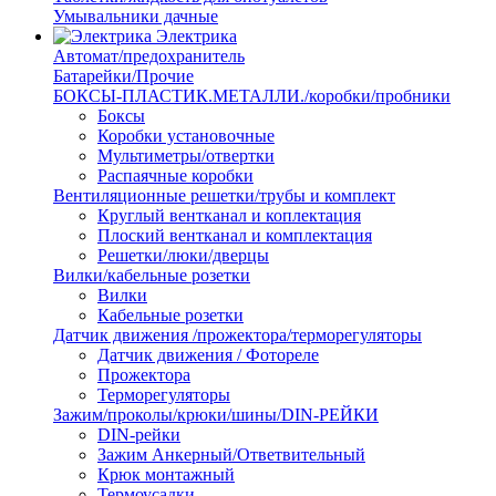
Умывальники дачные
Электрика
Автомат/предохранитель
Батарейки/Прочие
БОКСЫ-ПЛАСТИК.МЕТАЛЛИ./коробки/пробники
Боксы
Коробки установочные
Мультиметры/отвертки
Распаячные коробки
Вентиляционные решетки/трубы и комплект
Круглый вентканал и коплектация
Плоский вентканал и комплектация
Решетки/люки/дверцы
Вилки/кабельные розетки
Вилки
Кабельные розетки
Датчик движения /прожектора/терморегуляторы
Датчик движения / Фотореле
Прожектора
Терморегуляторы
Зажим/проколы/крюки/шины/DIN-РЕЙКИ
DIN-рейки
Зажим Анкерный/Ответвительный
Крюк монтажный
Термоусадки