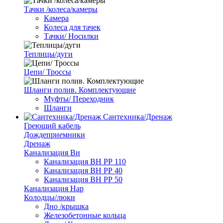
Тачки /колеса/камеры
Камера
Колеса для тачек
Тачки/ Носилки
Теплицы/дуги
Цепи/ Троссы
Шланги полив. Комплектующие
Муфты/ Переходник
Шланги
Сантехника/Дренаж
Греющий кабель
Дождеприемники
Дренаж
Канализация Вн
Канализация ВН РР 110
Канализация ВН РР 40
Канализация ВН РР 50
Канализация Нар
Колодцы/люки
Дно /крышка
Железобетонные кольца