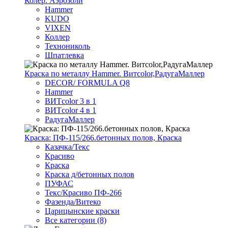
Колер. Аэрозоли
Hammer
KUDO
VIXEN
Коллер
Технониколь
Шпатлевка
Краска по металлу Hammer. Витcolor,РадугаМаллер
DECOR/ FORMULA Q8
Hammer
ВИТcolor 3 в 1
ВИТcolor 4 в 1
РадугаМаллер
Краска: ПФ-115/266.бетонных полов, Краска
Казачка/Текс
Красиво
Краска
Краска д/бетонных полов
ПУФАС
Текс/Красиво ПФ-266
Фазенда/Витеко
Царицынские краски
Все категории (8)