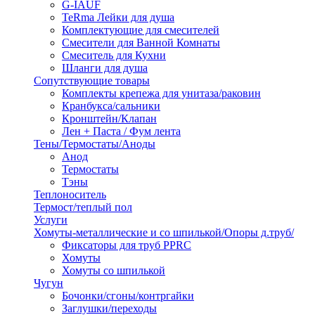
G-IAUF
TeRma Лейки для душа
Комплектующие для смесителей
Смесители для Ванной Комнаты
Смеситель для Кухни
Шланги для душа
Сопутствующие товары
Комплекты крепежа для унитаза/раковин
Кранбукса/сальники
Кронштейн/Клапан
Лен + Паста / Фум лента
Тены/Термостаты/Аноды
Анод
Термостаты
Тэны
Теплоноситель
Термост/теплый пол
Услуги
Хомуты-металлические и со шпилькой/Опоры д.труб/
Фиксаторы для труб PPRC
Хомуты
Хомуты со шпилькой
Чугун
Бочонки/сгоны/контргайки
Заглушки/переходы