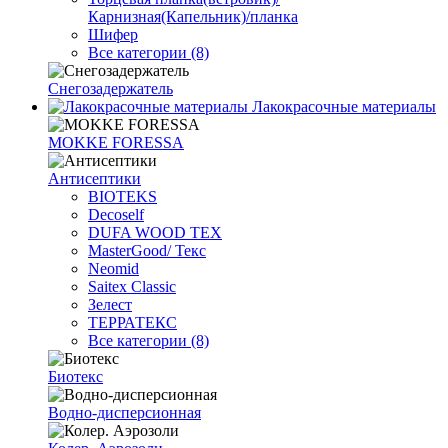
Карнизная(Капельник)/планка
Шифер
Все категории (8)
Снегозадержатель
Лакокрасочные материалы
MOKKE FORESSA
Антисептики
BIOTEKS
Decoself
DUFA WOOD TEX
MasterGood/ Текс
Neomid
Saitex Classic
Зелест
ТЕРРАТЕКС
Все категории (8)
Биотекс
Водно-дисперсионная