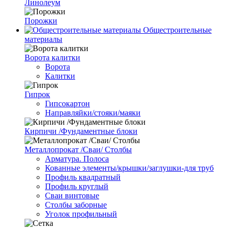
Линолеум
Порожки
Общестроительные
материалы
Ворота калитки
Ворота
Калитки
Гипрок
Гипсокартон
Направляйки/стояки/маяки
Кирпичи /Фундаментные блоки
Металлопрокат /Сваи/ Столбы
Арматура. Полоса
Кованные элементы/крышки/заглушки-для труб
Профиль квадратный
Профиль круглый
Сваи винтовые
Столбы заборные
Уголок профильный