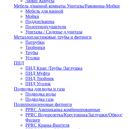
Люки/ Конусы
Мебель д/ванной комнаты Унитазы/Раковины-Мойки
Мебель для ванной
Мойки
Поддон/ванны
Полотенцесушители
Унитазы / Сиденье д.унитаза
Металлопластиковые трубы и фитинги
Патрубки
Тройники
Трубы
Уголки
ПНД
ПНД Кран /Трубы /Заглушка
ПНД Муфта
ПНД Тройник
ПНД Уголок
Подводка для воды и газа
Подводка воды
Подводка газа
Полипропиленовые фитинги
PPRC Американка комбинированные
PPRC Водорозетка/Крестовина/Заглушки/Обвод/
Фильтр
PPRC Краны-Винтеля