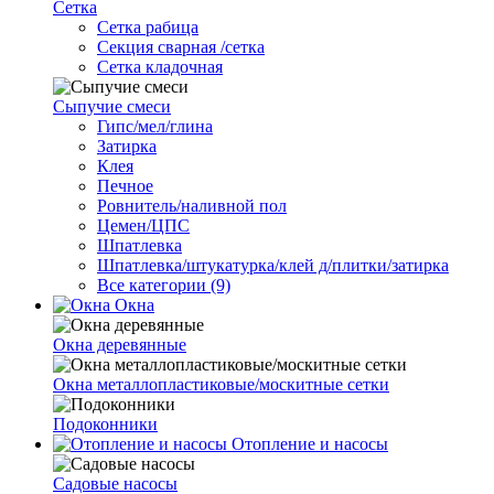
Сетка
Cетка рабица
Секция сварная /сетка
Сетка кладочная
Сыпучие смеси
Гипс/мел/глина
Затирка
Клея
Печное
Ровнитель/наливной пол
Цемен/ЦПС
Шпатлевка
Шпатлевка/штукатурка/клей д/плитки/затирка
Все категории (9)
Окна
Окна деревянные
Окна металлопластиковые/москитные сетки
Подоконники
Отопление и насосы
Cадовые насосы