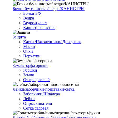
Бочки б/у и чистые/ ведра/КАНИСТРЫ
Бочки Б/У
Ведра
Ведро-туалет
Канистры чистые
Защита
Каска /Наколенники/ Дождевик
Маски
Очки
Перчатки
Земля/торф.горшки
Горшки
Земля
От вредителей
Лейки/заборчики-подставки/сетка
Заборчики/Шпалера
Лейки
Опрыскиватели
Сетка садовая
Лопаты/грабли/вилы/черенки/секаторы/ручки