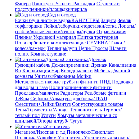
Фанера
Плинтуса. Уголки. Раскладки
Ступеньки
подступенники/площадки/перила
Сад и огород
Бочки б/у и чистые/ ведра/КАНИСТРЫ
Защита
Земля/
торф.горшки
Лейки/заборчики-подставки/сетка
Лопаты/
грабли/вилы/черенки/секаторы/ручки
Отрава/химия
Пленка/ Укрывной материал
Плитка тротуарная
Поликорбонат и комплектующие
СЕМЕНА
Тачки /
колеса/камеры
Теплицы/дуги
Цепи/ Троссы
Шланги
полив. Комплектующие
Сантехника/Дренаж
Греющий кабель
Дождеприемники
Дренаж
Канализация
Вн
Канализация Нар
Колодцы/люки
Мебель д/ванной
комнаты Унитазы/Раковины-Мойки
Металлопластиковые трубы и фитинги
ПНД
Подводка
для воды и газа
Полипропиленовые фитинги
Прокладки/манжеты
Радиаторы
Резьбовые фитинги
TeRma
Сифоны /Арматура для бочка/ТРАП
Смесители+Лейки/Вантуз
Сопутствующие товары
Тены/Термостаты/Аноды
Теплоноситель
Термост/
теплый пол
Услуги
Хомуты-металлические и со
шпилькой/Опоры д.труб/
Чугун
Утеплитель
Мегаизол/Изоспан и т.д
Пеноплекс/Пенопласт
Подложка/Алюфом
Утеплитель
Утеплитель для окон/