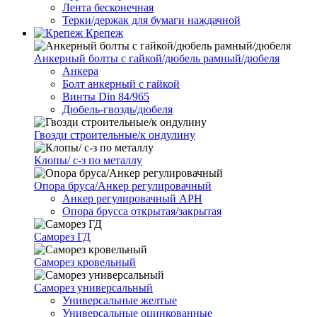
Лента бесконечная
Терки/держак для бумаги наждачной
Крепеж
Анкерный болты с гайкой/дюбель рамный/дюбеля
Анкера
Болт анкерный с гайкой
Винты Din 84/965
Дюбель-гвоздь/дюбеля
Гвозди строительные/к ондулину
Клопы/ с-з по металлу
Опора бруса/Анкер регулировачный
Анкер регулировачный АРН
Опора брусса открытая/закрытая
Саморез ГД
Саморез кровельный
Саморез универсальный
Универсальные желтые
Универсальные оцинкованные