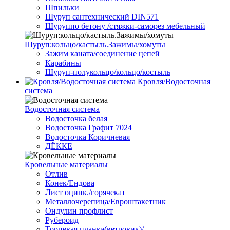
Шпильки
Шуруп сантехнический DIN571
Шуруппо бетону /стяжки-саморез мебельный
Шуруп:кольцо/кастыль.Зажимы/хомуты
Зажим каната/соединение цепей
Карабины
Шуруп-полукольцо/кольцо/костыль
Кровля/Водосточная
система
Водосточная система
Водосточка белая
Водосточка Графит 7024
Водосточка Коричневая
ДЁККЕ
Кровельные материалы
Отлив
Конек/Ендова
Лист оцинк./горячекат
Металлочерепица/Евроштакетник
Ондулин профлист
Рубероид
Торцевая планка(ветровик)/