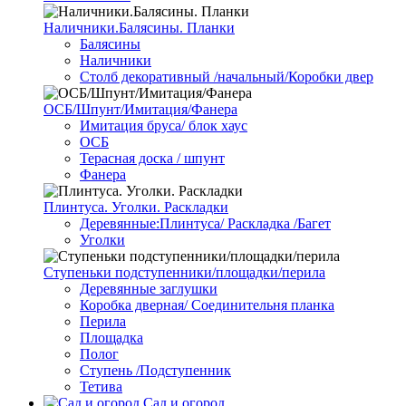
Наличники.Балясины. Планки
Балясины
Наличники
Столб декоративный /начальный/Коробки двер
ОСБ/Шпунт/Имитация/Фанера
Имитация бруса/ блок хаус
ОСБ
Терасная доска / шпунт
Фанера
Плинтуса. Уголки. Раскладки
Деревянные:Плинтуса/ Раскладка /Багет
Уголки
Ступеньки подступенники/площадки/перила
Деревянные заглушки
Коробка дверная/ Соединительня планка
Перила
Площадка
Полог
Ступень /Подступенник
Тетива
Сад и огород