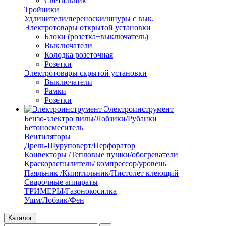
Светильник
Тройники
Удлинители/переноски/шнуры с вык.
Электротовары открытой установки
Блоки (розетка+выключатель)
Выключатели
Колодка розеточная
Розетки
Электротовары скрытой установки
Выключатели
Рамки
Розетки
Электроинструмент
Бензо-электро пилы/Лобзики/Рубанки
Бетоносмеситель
Вентиляторы
Дрель-Шуруповерт/Перфоратор
Конвекторы /Тепловые пушки/обогреватели
Краскораспылитель/ компрессор/уровень
Паяльник /Кипятильник/Пистолет клеющий
Сварочные аппараты
ТРИМЕРЫ/Газонокосилка
Ушм/Лобзик/Фен
Каталог