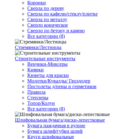
Коронки
Сверла по дереву
Сверла по кафелю/стеклу/плитке
Сверла по металлу
Сверло коническое
Сверло по бетону и камню
Все категории (8)
Стремянки/Лестницы
Строительные инструменты
Венчики-Миксеры
Киянки
Кюветы для краски
Молотки/Кувалды/ Гвоздодер
Пистолеты д/пены и герметиков
Правила
Степлеры
Топор/Колун
Все категории (8)
Шлифовальная бумага/диски-лепестковые
Бумага наждачная в рулоне
Бумага шлиф/губки шлиф
Круги шлифовальные