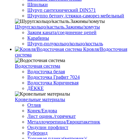
Шпильки
Шуруп сантехнический DIN571
Шуруппо бетону /стяжки-саморез мебельный
Шуруп:кольцо/кастыль.Зажимы/хомуты
Зажим каната/соединение цепей
Карабины
Шуруп-полукольцо/кольцо/костыль
Кровля/Водосточная
система
Водосточная система
Водосточка белая
Водосточка Графит 7024
Водосточка Коричневая
ДЁККЕ
Кровельные материалы
Отлив
Конек/Ендова
Лист оцинк./горячекат
Металлочерепица/Евроштакетник
Ондулин профлист
Рубероид
Торцевая планка(ветровик)/