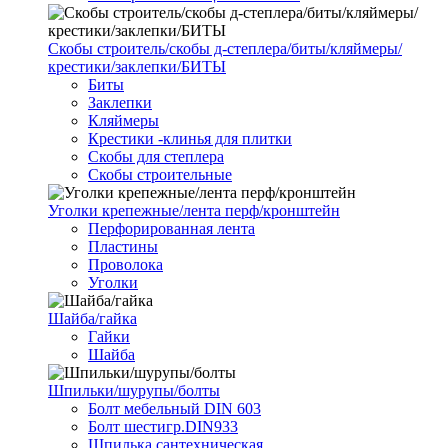
Скобы строитель/скобы д-степлера/биты/кляймеры/
крестики/заклепки/БИТЫ
Биты
Заклепки
Кляймеры
Крестики -клинья для плитки
Скобы для степлера
Скобы строительные
Уголки крепежные/лента перф/кронштейн
Перфорированная лента
Пластины
Проволока
Уголки
Шайба/гайка
Гайки
Шайба
Шпильки/шурупы/болты
Болт мебельный DIN 603
Болт шестигр.DIN933
Шпилька сантехническая