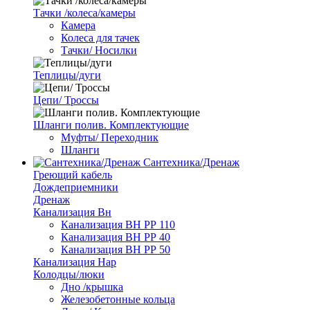
Тачки /колеса/камеры
Камера
Колеса для тачек
Тачки/ Носилки
Теплицы/дуги
Цепи/ Троссы
Шланги полив. Комплектующие
Муфты/ Переходник
Шланги
Сантехника/Дренаж
Греющий кабель
Дождеприемники
Дренаж
Канализация Вн
Канализация ВН РР 110
Канализация ВН РР 40
Канализация ВН РР 50
Канализация Нар
Колодцы/люки
Дно /крышка
Железобетонные кольца