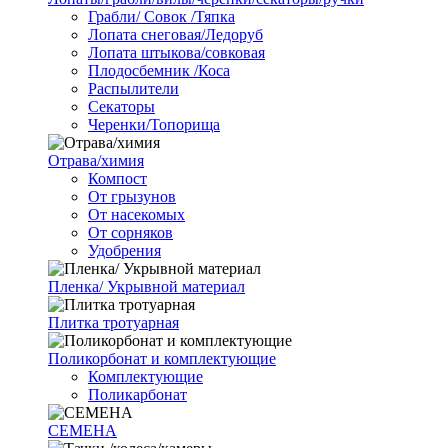
Грабли/ Совок /Тяпка
Лопата снеговая/Ледоруб
Лопата штыкова/совковая
Плодосбемник /Коса
Распылители
Секаторы
Черенки/Топорища
Отрава/химия
Компост
От грызунов
От насекомых
От сорняков
Удобрения
Пленка/ Укрывной материал
Плитка тротуарная
Поликорбонат и комплектующие
Комплектующие
Поликарбонат
СЕМЕНА