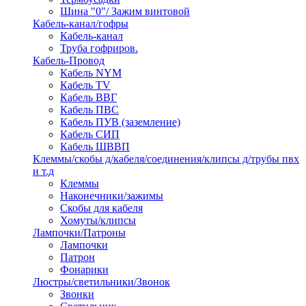
Шина "0"/ Зажим винтовой
Кабель-канал/гофры
Кабель-канал
Труба гофриров.
Кабель-Провод
Кабель NYM
Кабель TV
Кабель ВВГ
Кабель ПВС
Кабель ПУВ (заземление)
Кабель СИП
Кабель ШВВП
Клеммы/скобы д/кабеля/соединения/клипсы д/трубы пвх
и т.д
Клеммы
Наконечники/зажимы
Скобы для кабеля
Хомуты/клипсы
Лампочки/Патроны
Лампочки
Патрон
Фонарики
Люстры/светильники/Звонок
Звонки