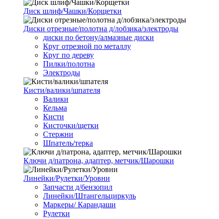
Диск шлиф/Чашки/Корщетки
Диски отрезные/полотна д/лобзика/электроды
диски по бетону/алмазные диски
Круг отрезной по металлу
Круг по дереву
Пилки/полотна
Электроды
Кисти/валики/шпателя
Валики
Кельма
Кисти
Кисточки/щетки
Стержни
Шпатель/терка
Ключи д/патрона, адаптер, метчик/Шарошки
Линейки/Рулетки/Уровни
Запчасти д/бензопил
Линейки/Штангельциркуль
Маркеры/ Карандаши
Рулетки