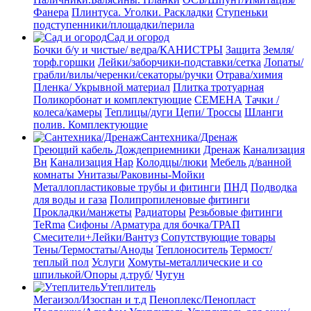
Фанера
Плинтуса. Уголки. Раскладки
Ступеньки
подступенники/площадки/перила
Сад и огород
Бочки б/у и чистые/ ведра/КАНИСТРЫ
Защита
Земля/
торф.горшки
Лейки/заборчики-подставки/сетка
Лопаты/
грабли/вилы/черенки/секаторы/ручки
Отрава/химия
Пленка/ Укрывной материал
Плитка тротуарная
Поликорбонат и комплектующие
СЕМЕНА
Тачки /
колеса/камеры
Теплицы/дуги
Цепи/ Троссы
Шланги
полив. Комплектующие
Сантехника/Дренаж
Греющий кабель
Дождеприемники
Дренаж
Канализация
Вн
Канализация Нар
Колодцы/люки
Мебель д/ванной
комнаты Унитазы/Раковины-Мойки
Металлопластиковые трубы и фитинги
ПНД
Подводка
для воды и газа
Полипропиленовые фитинги
Прокладки/манжеты
Радиаторы
Резьбовые фитинги
TeRma
Сифоны /Арматура для бочка/ТРАП
Смесители+Лейки/Вантуз
Сопутствующие товары
Тены/Термостаты/Аноды
Теплоноситель
Термост/
теплый пол
Услуги
Хомуты-металлические и со
шпилькой/Опоры д.труб/
Чугун
Утеплитель
Мегаизол/Изоспан и т.д
Пеноплекс/Пенопласт