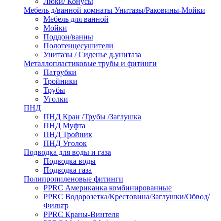
Люки/ Конусы
Мебель д/ванной комнаты Унитазы/Раковины-Мойки
Мебель для ванной
Мойки
Поддон/ванны
Полотенцесушители
Унитазы / Сиденье д.унитаза
Металлопластиковые трубы и фитинги
Патрубки
Тройники
Трубы
Уголки
ПНД
ПНД Кран /Трубы /Заглушка
ПНД Муфта
ПНД Тройник
ПНД Уголок
Подводка для воды и газа
Подводка воды
Подводка газа
Полипропиленовые фитинги
PPRC Американка комбинированные
PPRC Водорозетка/Крестовина/Заглушки/Обвод/
Фильтр
PPRC Краны-Винтеля