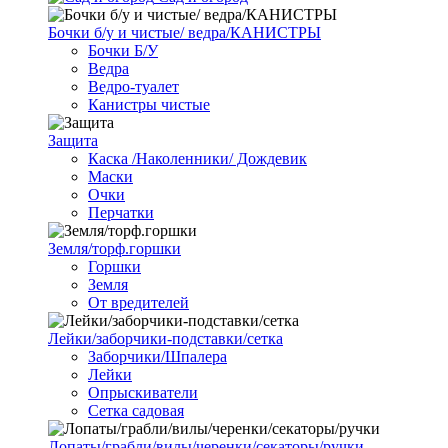
Бочки б/у и чистые/ ведра/КАНИСТРЫ
Бочки Б/У
Ведра
Ведро-туалет
Канистры чистые
Защита
Каска /Наколенники/ Дождевик
Маски
Очки
Перчатки
Земля/торф.горшки
Горшки
Земля
От вредителей
Лейки/заборчики-подставки/сетка
Заборчики/Шпалера
Лейки
Опрыскиватели
Сетка садовая
Лопаты/грабли/вилы/черенки/секаторы/ручки