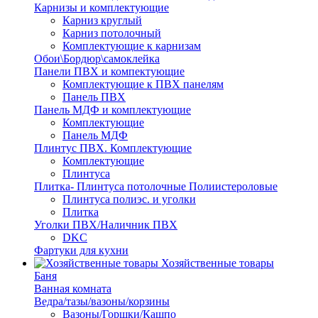
Карнизы и комплектующие
Карниз круглый
Карниз потолочный
Комплектующие к карнизам
Обои\Бордюр\самоклейка
Панели ПВХ и компектующие
Комплектующие к ПВХ панелям
Панель ПВХ
Панель МДФ и комплектующие
Комплектующие
Панель МДФ
Плинтус ПВХ. Комплектующие
Комплектующие
Плинтуса
Плитка- Плинтуса потолочные Полиистероловые
Плинтуса полиэс. и уголки
Плитка
Уголки ПВХ/Наличник ПВХ
DKC
Фартуки для кухни
Хозяйственные товары
Баня
Ванная комната
Ведра/тазы/вазоны/корзины
Вазоны/Горшки/Кашпо