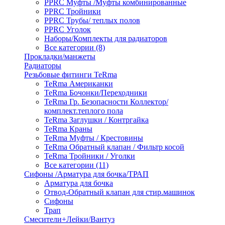
PPRC Муфты /Муфты комбинированные
PPRC Тройники
PPRC Трубы/ теплых полов
PPRC Уголок
Наборы/Комплекты для радиаторов
Все категории (8)
Прокладки/манжеты
Радиаторы
Резьбовые фитинги TeRma
TeRma Американки
TeRma Бочонки/Переходники
TeRma Гр. Безопасности Коллектор/
комплект.теплого пола
TeRma Заглушки / Контргайка
TeRma Краны
TeRma Муфты / Крестовины
TeRma Обратный клапан / Фильтр косой
TeRma Тройники / Уголки
Все категории (11)
Сифоны /Арматура для бочка/ТРАП
Арматура для бочка
Отвод-Обратный клапан для стир.машинок
Сифоны
Трап
Смесители+Лейки/Вантуз