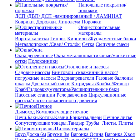
Напольные покрытия/
порожки
ДСП /ДВП/ ДСП -ламинированный / ЛАМИНАТ
Коврики. Дорожки.
Линолеум
Порожки
Общестроительные
материалы
Ворота калитки
Гипрок
Кирпичи /Фундаментные блоки
Металлопрокат /Сваи/ Столбы
Сетка
Сыпучие смеси
Окна
Окна деревянные
Окна металлопластиковые/москитные
сетки
Подоконники
Отопление и насосы
Cадовые насосы
Винтовой -скважинный насос/
погружные насосы
Водонагреватели
Газовые баллоны
шкафы
Дренажный насос
Катриджы /Колбы /Фильтр
Краб/Гидроаккумуляторы/Расширительные баки
Насосные станции
Реле давления
Циркуляционные
насосы/ насос повышенного давления
Печное
Дымоход
Комплектующие печное
Печи.Баки.Котлы.Камни.Брикеты.двери
Печное литьё
Сопутствующие товары.Тандыр
Трубы. Листы. Плиты
Пиломатериалы
Брус/Доска 6м
Бруски 3м
Вагонка Осина
Вагонка Хвоя
Наличники.Балясины. Планки
ОСБ/Шпунт/Имитация/