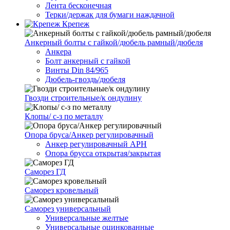
Лента бесконечная
Терки/держак для бумаги наждачной
Крепеж
Анкерный болты с гайкой/дюбель рамный/дюбеля
Анкера
Болт анкерный с гайкой
Винты Din 84/965
Дюбель-гвоздь/дюбеля
Гвозди строительные/к ондулину
Клопы/ с-з по металлу
Опора бруса/Анкер регулировачный
Анкер регулировачный АРН
Опора брусса открытая/закрытая
Саморез ГД
Саморез кровельный
Саморез универсальный
Универсальные желтые
Универсальные оцинкованные