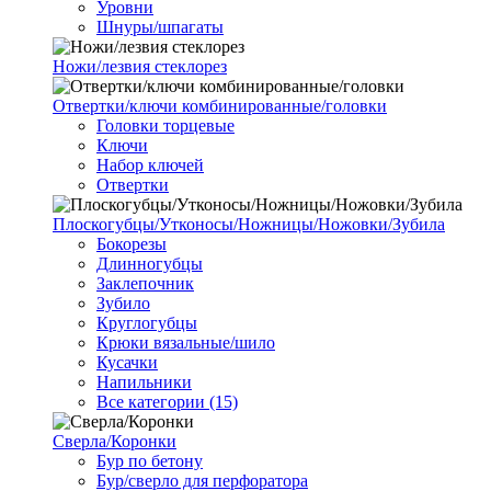
Уровни
Шнуры/шпагаты
Ножи/лезвия стеклорез
Отвертки/ключи комбинированные/головки
Головки торцевые
Ключи
Набор ключей
Отвертки
Плоскогубцы/Утконосы/Ножницы/Ножовки/Зубила
Бокорезы
Длинногубцы
Заклепочник
Зубило
Круглогубцы
Крюки вязальные/шило
Кусачки
Напильники
Все категории (15)
Сверла/Коронки
Бур по бетону
Бур/сверло для перфоратора