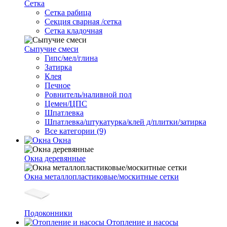
Сетка
Cетка рабица
Секция сварная /сетка
Сетка кладочная
Сыпучие смеси
Гипс/мел/глина
Затирка
Клея
Печное
Ровнитель/наливной пол
Цемен/ЦПС
Шпатлевка
Шпатлевка/штукатурка/клей д/плитки/затирка
Все категории (9)
Окна
Окна деревянные
Окна металлопластиковые/москитные сетки
Подоконники
Отопление и насосы