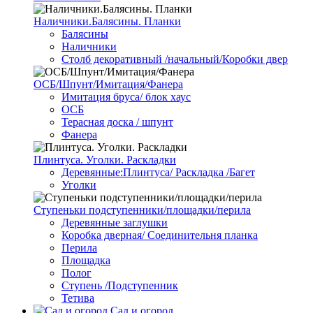
Наличники.Балясины. Планки
Балясины
Наличники
Столб декоративный /начальный/Коробки двер
ОСБ/Шпунт/Имитация/Фанера
Имитация бруса/ блок хаус
ОСБ
Терасная доска / шпунт
Фанера
Плинтуса. Уголки. Раскладки
Деревянные:Плинтуса/ Раскладка /Багет
Уголки
Ступеньки подступенники/площадки/перила
Деревянные заглушки
Коробка дверная/ Соединительня планка
Перила
Площадка
Полог
Ступень /Подступенник
Тетива
Сад и огород