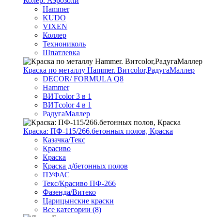
Колер. Аэрозоли
Hammer
KUDO
VIXEN
Коллер
Технониколь
Шпатлевка
Краска по металлу Hammer. Витcolor,РадугаМаллер
DECOR/ FORMULA Q8
Hammer
ВИТcolor 3 в 1
ВИТcolor 4 в 1
РадугаМаллер
Краска: ПФ-115/266.бетонных полов, Краска
Казачка/Текс
Красиво
Краска
Краска д/бетонных полов
ПУФАС
Текс/Красиво ПФ-266
Фазенда/Витеко
Царицынские краски
Все категории (8)