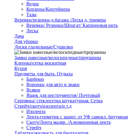
Ведра
Корзины/Контейнера
Тазы
Веревки/резинки-д.багажа /Леска д. тримера
Веревки/ Резинки/Шпагат/ Капроновая нить
Леска
Дача
Для уборки
Доски гладильные/Сушилки
Замки навесные/велосипедные/проушины
Клеенка\сетка москитная
Кухня
Предметы для быта. Отдыха
Барбекю
Воронки для авто и знаки
Всякое
Ящик для инструментов/ Почтовый
Серпянка/ стеклосетка штукатурная. Сетка
Стрейч/скотч/изолента/и т.д
Изолента
Лента-герметик с защит. от УФ самокл. битумная
Скотч/Лента маляр. /Алюминиевая лента
Стрейч
Таблетки/жидкость для биотуалетов