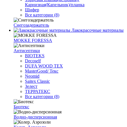
Карнизная(Капельник)/планка
Шифер
Все категории (8)
Снегозадержатель
Лакокрасочные материалы
MOKKE FORESSA
Антисептики
BIOTEKS
Decoself
DUFA WOOD TEX
MasterGood/ Текс
Neomid
Saitex Classic
Зелест
ТЕРРАТЕКС
Все категории (8)
Биотекс
Водно-дисперсионная