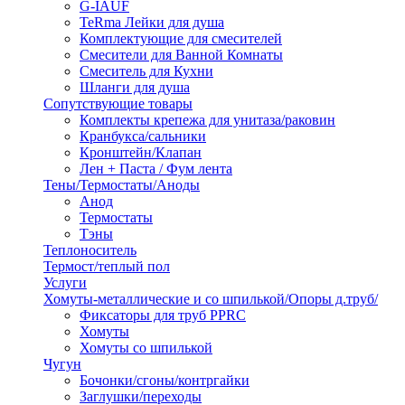
G-IAUF
TeRma Лейки для душа
Комплектующие для смесителей
Смесители для Ванной Комнаты
Смеситель для Кухни
Шланги для душа
Сопутствующие товары
Комплекты крепежа для унитаза/раковин
Кранбукса/сальники
Кронштейн/Клапан
Лен + Паста / Фум лента
Тены/Термостаты/Аноды
Анод
Термостаты
Тэны
Теплоноситель
Термост/теплый пол
Услуги
Хомуты-металлические и со шпилькой/Опоры д.труб/
Фиксаторы для труб PPRC
Хомуты
Хомуты со шпилькой
Чугун
Бочонки/сгоны/контргайки
Заглушки/переходы