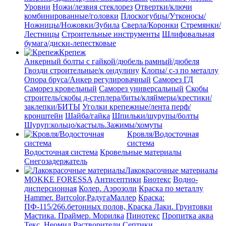
Уровни
Ножи/лезвия стеклорез
Отвертки/ключи
комбинированные/головки
Плоскогубцы/Утконосы/
Ножницы/Ножовки/Зубила
Сверла/Коронки
Стремянки/
Лестницы
Строительные инструменты
Шлифовальная
бумага/диски-лепестковые
Крепеж
Анкерный болты с гайкой/дюбель рамный/дюбеля
Гвозди строительные/к ондулину
Клопы/ с-з по металлу
Опора бруса/Анкер регулировачный
Саморез ГД
Саморез кровельный
Саморез универсальный
Скобы
строитель/скобы д-степлера/биты/кляймеры/крестики/
заклепки/БИТЫ
Уголки крепежные/лента перф/
кронштейн
Шайба/гайка
Шпильки/шурупы/болты
Шуруп:кольцо/кастыль.Зажимы/хомуты
Кровля/Водосточная
система
Водосточная система
Кровельные материалы
Снегозадержатель
Лакокрасочные материалы
MOKKE FORESSA
Антисептики
Биотекс
Водно-
дисперсионная
Колер. Аэрозоли
Краска по металлу
Hammer. Витcolor,РадугаМаллер
Краска:
ПФ-115/266.бетонных полов, Краска
Лаки. Грунтовки
Мастика. Праймер.
Морилка
Пинотекс
Пропитка аква
Текс. Неомид
Растворители
Септики