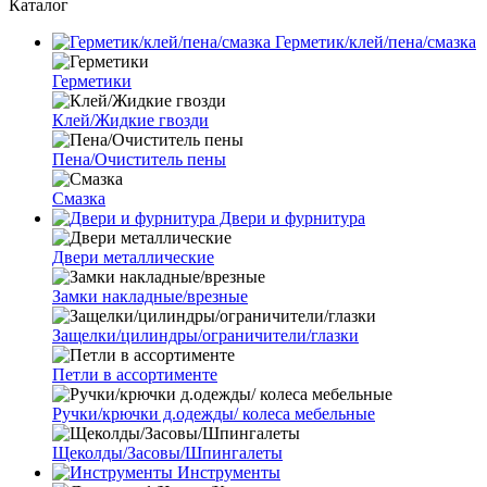
Каталог
Герметик/клей/пена/смазка
Герметики
Клей/Жидкие гвозди
Пена/Очиститель пены
Смазка
Двери и фурнитура
Двери металлические
Замки накладные/врезные
Защелки/цилиндры/ограничители/глазки
Петли в ассортименте
Ручки/крючки д.одежды/ колеса мебельные
Щеколды/Засовы/Шпингалеты
Инструменты