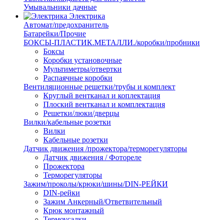
Умывальники дачные
Электрика
Автомат/предохранитель
Батарейки/Прочие
БОКСЫ-ПЛАСТИК.МЕТАЛЛИ./коробки/пробники
Боксы
Коробки установочные
Мультиметры/отвертки
Распаячные коробки
Вентиляционные решетки/трубы и комплект
Круглый вентканал и коплектация
Плоский вентканал и комплектация
Решетки/люки/дверцы
Вилки/кабельные розетки
Вилки
Кабельные розетки
Датчик движения /прожектора/терморегуляторы
Датчик движения / Фотореле
Прожектора
Терморегуляторы
Зажим/проколы/крюки/шины/DIN-РЕЙКИ
DIN-рейки
Зажим Анкерный/Ответвительный
Крюк монтажный
Термоусадки