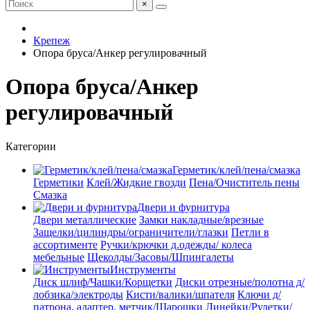
×
Крепеж
Опора бруса/Анкер регулировачный
Опора бруса/Анкер
регулировачный
Категории
Герметик/клей/пена/смазка
Герметики
Клей/Жидкие гвозди
Пена/Очиститель пены
Смазка
Двери и фурнитура
Двери металлические
Замки накладные/врезные
Защелки/цилиндры/ограничители/глазки
Петли в
ассортименте
Ручки/крючки д.одежды/ колеса
мебельные
Щеколды/Засовы/Шпингалеты
Инструменты
Диск шлиф/Чашки/Корщетки
Диски отрезные/полотна д/
лобзика/электроды
Кисти/валики/шпателя
Ключи д/
патрона, адаптер, метчик/Шарошки
Линейки/Рулетки/