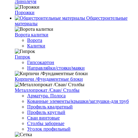
Линолеум
Порожки
Общестроительные
материалы
Ворота калитки
Ворота
Калитки
Гипрок
Гипсокартон
Направляйки/стояки/маяки
Кирпичи /Фундаментные блоки
Металлопрокат /Сваи/ Столбы
Арматура. Полоса
Кованные элементы/крышки/заглушки-для труб
Профиль квадратный
Профиль круглый
Сваи винтовые
Столбы заборные
Уголок профильный