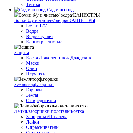
Тетива
Сад и огород
Бочки б/у и чистые/ ведра/КАНИСТРЫ
Бочки Б/У
Ведра
Ведро-туалет
Канистры чистые
Защита
Каска /Наколенники/ Дождевик
Маски
Очки
Перчатки
Земля/торф.горшки
Горшки
Земля
От вредителей
Лейки/заборчики-подставки/сетка
Заборчики/Шпалера
Лейки
Опрыскиватели
Сетка садовая