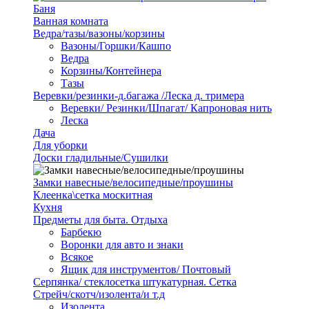
Баня
Ванная комната
Ведра/тазы/вазоны/корзины
Вазоны/Горшки/Кашпо
Ведра
Корзины/Контейнера
Тазы
Веревки/резинки-д.багажа /Леска д. тримера
Веревки/ Резинки/Шпагат/ Капроновая нить
Леска
Дача
Для уборки
Доски гладильные/Сушилки
Замки навесные/велосипедные/проушины
Клеенка\сетка москитная
Кухня
Предметы для быта. Отдыха
Барбекю
Воронки для авто и знаки
Всякое
Ящик для инструментов/ Почтовый
Серпянка/ стеклосетка штукатурная. Сетка
Стрейч/скотч/изолента/и т.д
Изолента