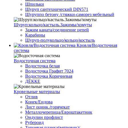
Шпильки
Шуруп сантехнический DIN571
Шуруппо бетону /стяжки-саморез мебельный
Шуруп:кольцо/кастыль.Зажимы/хомуты
Зажим каната/соединение цепей
Карабины
Шуруп-полукольцо/кольцо/костыль
Кровля/Водосточная
система
Водосточная система
Водосточка белая
Водосточка Графит 7024
Водосточка Коричневая
ДЁККЕ
Кровельные материалы
Отлив
Конек/Ендова
Лист оцинк./горячекат
Металлочерепица/Евроштакетник
Ондулин профлист
Рубероид
Торцевая планка(ветровик)/