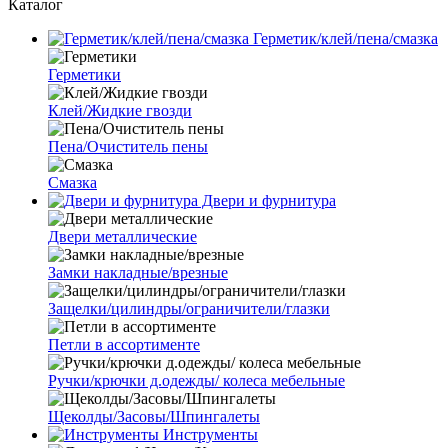
Каталог
Герметик/клей/пена/смазка
Герметики
Клей/Жидкие гвозди
Пена/Очиститель пены
Смазка
Двери и фурнитура
Двери металлические
Замки накладные/врезные
Защелки/цилиндры/ограничители/глазки
Петли в ассортименте
Ручки/крючки д.одежды/ колеса мебельные
Щеколды/Засовы/Шпингалеты
Инструменты