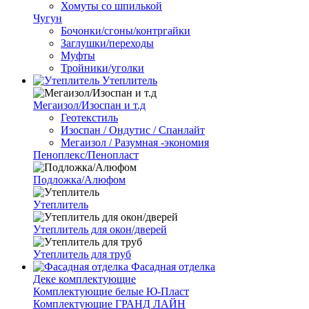
Хомуты со шпилькой
Чугун
Бочонки/сгоны/контргайки
Заглушки/переходы
Муфты
Тройники/уголки
Утеплитель
Мегаизол/Изоспан и т.д
Геотекстиль
Изоспан / Ондутис / Спанлайт
Мегаизол / Разумная -экономия
Пеноплекс/Пенопласт
Подложка/Алюфом
Утеплитель
Утеплитель для окон/дверей
Утеплитель для труб
Фасадная отделка
Деке комплектующие
Комплектующие белые Ю-Пласт
Комплектующие ГРАНД ЛАЙН