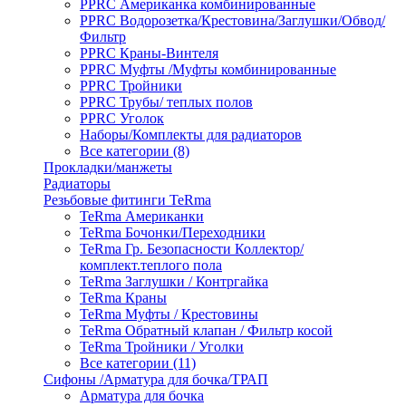
PPRC Американка комбинированные
PPRC Водорозетка/Крестовина/Заглушки/Обвод/
Фильтр
PPRC Краны-Винтеля
PPRC Муфты /Муфты комбинированные
PPRC Тройники
PPRC Трубы/ теплых полов
PPRC Уголок
Наборы/Комплекты для радиаторов
Все категории (8)
Прокладки/манжеты
Радиаторы
Резьбовые фитинги TeRma
TeRma Американки
TeRma Бочонки/Переходники
TeRma Гр. Безопасности Коллектор/
комплект.теплого пола
TeRma Заглушки / Контргайка
TeRma Краны
TeRma Муфты / Крестовины
TeRma Обратный клапан / Фильтр косой
TeRma Тройники / Уголки
Все категории (11)
Сифоны /Арматура для бочка/ТРАП
Арматура для бочка