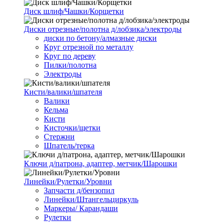
Диск шлиф/Чашки/Корщетки
Диски отрезные/полотна д/лобзика/электроды
диски по бетону/алмазные диски
Круг отрезной по металлу
Круг по дереву
Пилки/полотна
Электроды
Кисти/валики/шпателя
Валики
Кельма
Кисти
Кисточки/щетки
Стержни
Шпатель/терка
Ключи д/патрона, адаптер, метчик/Шарошки
Линейки/Рулетки/Уровни
Запчасти д/бензопил
Линейки/Штангельциркуль
Маркеры/ Карандаши
Рулетки