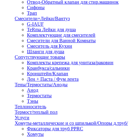
Отвод-Обратный клапан для стир.машинок
Сифоны
Трап
Смесители+Лейки/Вантуз
G-IAUF
TeRma Лейки для душа
Комплектующие для смесителей
Смесители для Ванной Комнаты
Смеситель для Кухни
Шланги для душа
Сопутствующие товары
Комплекты крепежа для унитаза/раковин
Кранбукса/сальники
Кронштейн/Клапан
Лен + Паста / Фум лента
Тены/Термостаты/Аноды
Анод
Термостаты
Тэны
Теплоноситель
Термост/теплый пол
Услуги
Хомуты-металлические и со шпилькой/Опоры д.труб/
Фиксаторы для труб PPRC
Хомуты