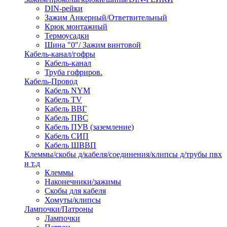
DIN-рейки
Зажим Анкерный/Ответвительный
Крюк монтажный
Термоусадки
Шина "0"/ Зажим винтовой
Кабель-канал/гофры
Кабель-канал
Труба гофриров.
Кабель-Провод
Кабель NYM
Кабель TV
Кабель ВВГ
Кабель ПВС
Кабель ПУВ (заземление)
Кабель СИП
Кабель ШВВП
Клеммы/скобы д/кабеля/соединения/клипсы д/трубы пвх
и т.д
Клеммы
Наконечники/зажимы
Скобы для кабеля
Хомуты/клипсы
Лампочки/Патроны
Лампочки