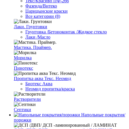
Текс/Красиво ПФ-266
Фазенда/Витеко
Царицынские краски
Все категории (8)
Лаки. Грунтовки
Грунтовка /Бетоноконтак /Жидкое стекло
Лаки /Масло
Мастика. Праймер.
Морилка
Пинотекс
Пропитка аква Текс. Неомид
Биотекс Аква
Неомид пропитка/краска
Растворители
Септики
Напольные покрытия/
порожки