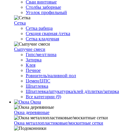
Сваи винтовые
Столбы заборные
Уголок профильный
Сетка
Cетка рабица
Секция сварная /сетка
Сетка кладочная
Сыпучие смеси
Гипс/мел/глина
Затирка
Клея
Печное
Ровнитель/наливной пол
Цемен/ЦПС
Шпатлевка
Шпатлевка/штукатурка/клей д/плитки/затирка
Все категории (9)
Окна
Окна деревянные
Окна металлопластиковые/москитные сетки