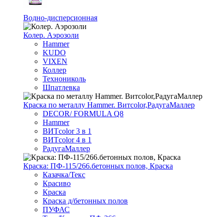
Водно-дисперсионная
Колер. Аэрозоли
Hammer
KUDO
VIXEN
Коллер
Технониколь
Шпатлевка
Краска по металлу Hammer. Витcolor,РадугаМаллер
DECOR/ FORMULA Q8
Hammer
ВИТcolor 3 в 1
ВИТcolor 4 в 1
РадугаМаллер
Краска: ПФ-115/266.бетонных полов, Краска
Казачка/Текс
Красиво
Краска
Краска д/бетонных полов
ПУФАС