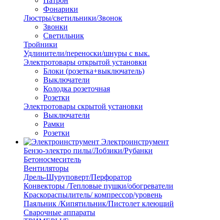
Патрон
Фонарики
Люстры/светильники/Звонок
Звонки
Светильник
Тройники
Удлинители/переноски/шнуры с вык.
Электротовары открытой установки
Блоки (розетка+выключатель)
Выключатели
Колодка розеточная
Розетки
Электротовары скрытой установки
Выключатели
Рамки
Розетки
Электроинструмент
Бензо-электро пилы/Лобзики/Рубанки
Бетоносмеситель
Вентиляторы
Дрель-Шуруповерт/Перфоратор
Конвекторы /Тепловые пушки/обогреватели
Краскораспылитель/ компрессор/уровень
Паяльник /Кипятильник/Пистолет клеющий
Сварочные аппараты