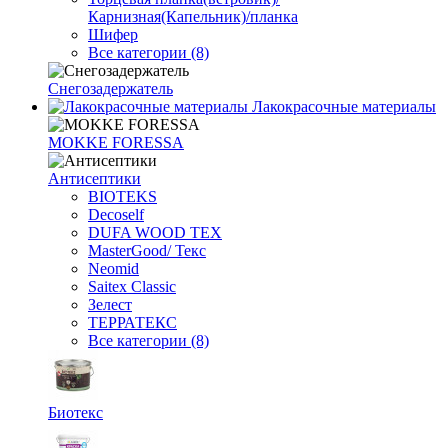
Карнизная(Капельник)/планка
Шифер
Все категории (8)
Снегозадержатель
Лакокрасочные материалы
MOKKE FORESSA
Антисептики
BIOTEKS
Decoself
DUFA WOOD TEX
MasterGood/ Текс
Neomid
Saitex Classic
Зелест
ТЕРРАТЕКС
Все категории (8)
Биотекс