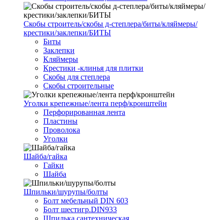
Скобы строитель/скобы д-степлера/биты/кляймеры/
крестики/заклепки/БИТЫ
Биты
Заклепки
Кляймеры
Крестики -клинья для плитки
Скобы для степлера
Скобы строительные
Уголки крепежные/лента перф/кронштейн
Перфорированная лента
Пластины
Проволока
Уголки
Шайба/гайка
Гайки
Шайба
Шпильки/шурупы/болты
Болт мебельный DIN 603
Болт шестигр.DIN933
Шпилька сантехническая