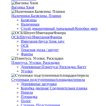
Вагонка Хвоя
Наличники.Балясины. Планки
Балясины
Наличники
Столб декоративный /начальный/Коробки двер
ОСБ/Шпунт/Имитация/Фанера
Имитация бруса/ блок хаус
ОСБ
Терасная доска / шпунт
Фанера
Плинтуса. Уголки. Раскладки
Деревянные:Плинтуса/ Раскладка /Багет
Уголки
Ступеньки подступенники/площадки/перила
Деревянные заглушки
Коробка дверная/ Соединительня планка
Перила
Площадка
Полог
Ступень /Подступенник