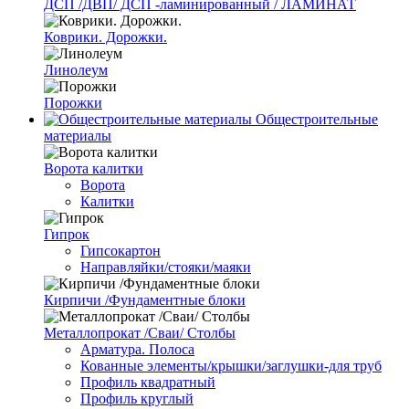
ДСП /ДВП/ ДСП -ламинированный / ЛАМИНАТ
Коврики. Дорожки.
Линолеум
Порожки
Общестроительные
материалы
Ворота калитки
Ворота
Калитки
Гипрок
Гипсокартон
Направляйки/стояки/маяки
Кирпичи /Фундаментные блоки
Металлопрокат /Сваи/ Столбы
Арматура. Полоса
Кованные элементы/крышки/заглушки-для труб
Профиль квадратный
Профиль круглый