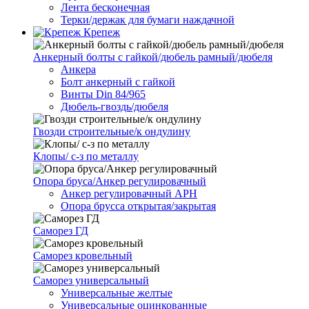
Лента бесконечная
Терки/держак для бумаги наждачной
Крепеж
Анкерный болты с гайкой/дюбель рамный/дюбеля
Анкера
Болт анкерный с гайкой
Винты Din 84/965
Дюбель-гвоздь/дюбеля
Гвозди строительные/к ондулину
Клопы/ с-з по металлу
Опора бруса/Анкер регулировачный
Анкер регулировачный АРН
Опора брусса открытая/закрытая
Саморез ГД
Саморез кровельный
Саморез универсальный
Универсальные желтые
Универсальные оцинкованные