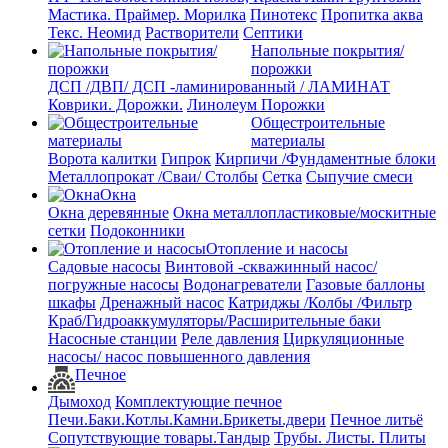
Мастика. Праймер.
Морилка
Пинотекс
Пропитка аква
Текс. Неомид
Растворители
Септики
Напольные покрытия/
порожки
ДСП /ДВП/ ДСП -ламинированный / ЛАМИНАТ
Коврики. Дорожки.
Линолеум
Порожки
Общестроительные
материалы
Ворота калитки
Гипрок
Кирпичи /Фундаментные блоки
Металлопрокат /Сваи/ Столбы
Сетка
Сыпучие смеси
Окна
Окна деревянные
Окна металлопластиковые/москитные
сетки
Подоконники
Отопление и насосы
Cадовые насосы
Винтовой -скважинный насос/
погружные насосы
Водонагреватели
Газовые баллоны
шкафы
Дренажный насос
Катриджы /Колбы /Фильтр
Краб/Гидроаккумуляторы/Расширительные баки
Насосные станции
Реле давления
Циркуляционные
насосы/ насос повышенного давления
Печное
Дымоход
Комплектующие печное
Печи.Баки.Котлы.Камни.Брикеты.двери
Печное литьё
Сопутствующие товары.Тандыр
Трубы. Листы. Плиты