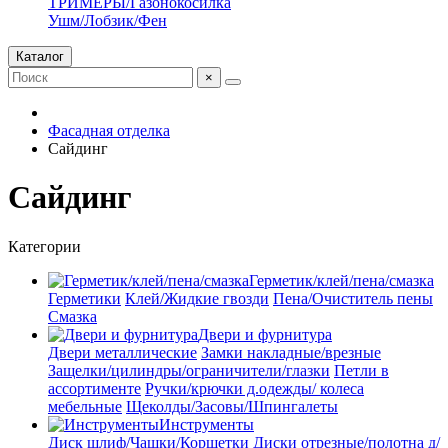
ТРИМЕРЫ/Газонокосилка
Ушм/Лобзик/Фен
Каталог
×
Фасадная отделка
Сайдинг
Сайдинг
Категории
Герметик/клей/пена/смазка
Герметики
Клей/Жидкие гвозди
Пена/Очиститель пены
Смазка
Двери и фурнитура
Двери металлические
Замки накладные/врезные
Защелки/цилиндры/ограничители/глазки
Петли в
ассортименте
Ручки/крючки д.одежды/ колеса
мебельные
Щеколды/Засовы/Шпингалеты
Инструменты
Диск шлиф/Чашки/Корщетки
Диски отрезные/полотна д/