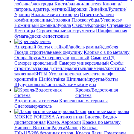
лобзика/электроды
Кисти/валики/шпателя
Ключи д/
патрона, адаптер, метчик/Шарошки
Линейки/Рулетки/
Уровни
Ножи/лезвия стеклорез
Отвертки/ключи
комбинированные/головки
Плоскогубцы/Утконосы/
Ножницы/Ножовки/Зубила
Сверла/Коронки
Стремянки/
Лестницы
Строительные инструменты
Шлифовальная
бумага/диски-лепестковые
Крепеж
Анкерный болты с гайкой/дюбель рамный/дюбеля
Гвозди строительные/к ондулину
Клопы/ с-з по металлу
Опора бруса/Анкер регулировачный
Саморез ГД
Саморез кровельный
Саморез универсальный
Скобы
строитель/скобы д-степлера/биты/кляймеры/крестики/
заклепки/БИТЫ
Уголки крепежные/лента перф/
кронштейн
Шайба/гайка
Шпильки/шурупы/болты
Шуруп:кольцо/кастыль.Зажимы/хомуты
Кровля/Водосточная
система
Водосточная система
Кровельные материалы
Снегозадержатель
Лакокрасочные материалы
MOKKE FORESSA
Антисептики
Биотекс
Водно-
дисперсионная
Колер. Аэрозоли
Краска по металлу
Hammer. Витcolor,РадугаМаллер
Краска:
ПФ-115/266.бетонных полов, Краска
Лаки. Грунтовки