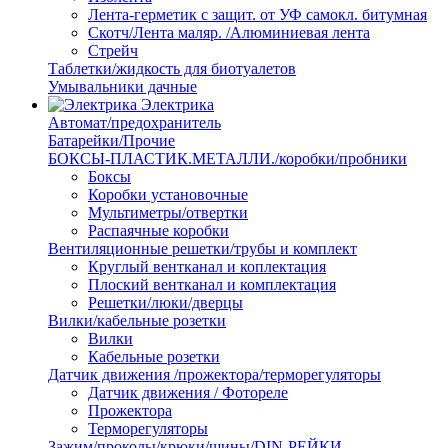
Лента-герметик с защит. от УФ самокл. битумная
Скотч/Лента маляр. /Алюминиевая лента
Стрейч
Таблетки/жидкость для биотуалетов
Умывальники дачные
Электрика
Автомат/предохранитель
Батарейки/Прочие
БОКСЫ-ПЛАСТИК.МЕТАЛЛИ./коробки/пробники
Боксы
Коробки установочные
Мультиметры/отвертки
Распаячные коробки
Вентиляционные решетки/трубы и комплект
Круглый вентканал и коплектация
Плоский вентканал и комплектация
Решетки/люки/дверцы
Вилки/кабельные розетки
Вилки
Кабельные розетки
Датчик движения /прожектора/терморегуляторы
Датчик движения / Фотореле
Прожектора
Терморегуляторы
Зажим/проколы/крюки/шины/DIN-РЕЙКИ