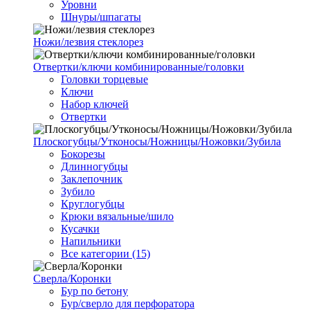
Уровни
Шнуры/шпагаты
Ножи/лезвия стеклорез
Отвертки/ключи комбинированные/головки
Головки торцевые
Ключи
Набор ключей
Отвертки
Плоскогубцы/Утконосы/Ножницы/Ножовки/Зубила
Бокорезы
Длинногубцы
Заклепочник
Зубило
Круглогубцы
Крюки вязальные/шило
Кусачки
Напильники
Все категории (15)
Сверла/Коронки
Бур по бетону
Бур/сверло для перфоратора