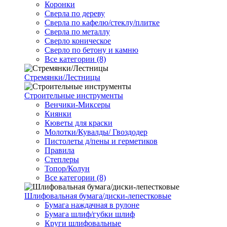
Коронки
Сверла по дереву
Сверла по кафелю/стеклу/плитке
Сверла по металлу
Сверло коническое
Сверло по бетону и камню
Все категории (8)
Стремянки/Лестницы
Строительные инструменты
Венчики-Миксеры
Киянки
Кюветы для краски
Молотки/Кувалды/ Гвоздодер
Пистолеты д/пены и герметиков
Правила
Степлеры
Топор/Колун
Все категории (8)
Шлифовальная бумага/диски-лепестковые
Бумага наждачная в рулоне
Бумага шлиф/губки шлиф
Круги шлифовальные