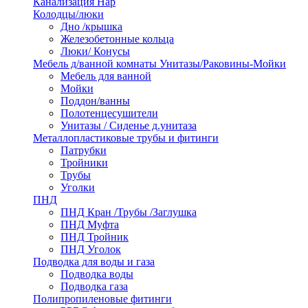
Канализация Нар
Колодцы/люки
Дно /крышка
Железобетонные кольца
Люки/ Конусы
Мебель д/ванной комнаты Унитазы/Раковины-Мойки
Мебель для ванной
Мойки
Поддон/ванны
Полотенцесушители
Унитазы / Сиденье д.унитаза
Металлопластиковые трубы и фитинги
Патрубки
Тройники
Трубы
Уголки
ПНД
ПНД Кран /Трубы /Заглушка
ПНД Муфта
ПНД Тройник
ПНД Уголок
Подводка для воды и газа
Подводка воды
Подводка газа
Полипропиленовые фитинги