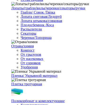
Лопаты/грабли/вилы/черенки/секаторы/ручки
Грабли/ Совок /Тяпка
Лопата снеговая/Ледоруб
Лопата штыкова/совковая
Плодосбемник /Коса
Распылители
Секаторы
Черенки/Топорища
Отрава/химия
Компост
От грызунов
От насекомых
От сорняков
Удобрения
Пленка/ Укрывной материал
Плитка тротуарная
Поликорбонат и комплектующие