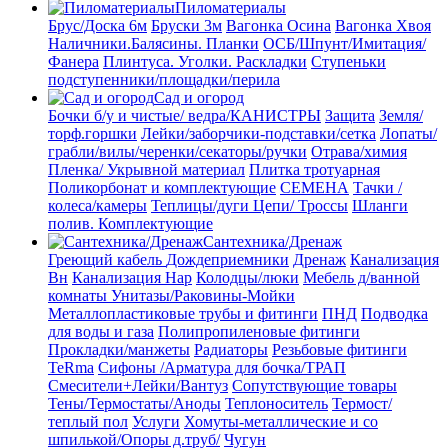
Пиломатериалы
Брус/Доска 6м
Бруски 3м
Вагонка Осина
Вагонка Хвоя
Наличники.Балясины. Планки
ОСБ/Шпунт/Имитация/
Фанера
Плинтуса. Уголки. Раскладки
Ступеньки
подступенники/площадки/перила
Сад и огород
Бочки б/у и чистые/ ведра/КАНИСТРЫ
Защита
Земля/
торф.горшки
Лейки/заборчики-подставки/сетка
Лопаты/
грабли/вилы/черенки/секаторы/ручки
Отрава/химия
Пленка/ Укрывной материал
Плитка тротуарная
Поликорбонат и комплектующие
СЕМЕНА
Тачки /
колеса/камеры
Теплицы/дуги
Цепи/ Троссы
Шланги
полив. Комплектующие
Сантехника/Дренаж
Греющий кабель
Дождеприемники
Дренаж
Канализация
Вн
Канализация Нар
Колодцы/люки
Мебель д/ванной
комнаты Унитазы/Раковины-Мойки
Металлопластиковые трубы и фитинги
ПНД
Подводка
для воды и газа
Полипропиленовые фитинги
Прокладки/манжеты
Радиаторы
Резьбовые фитинги
TeRma
Сифоны /Арматура для бочка/ТРАП
Смесители+Лейки/Вантуз
Сопутствующие товары
Тены/Термостаты/Аноды
Теплоноситель
Термост/
теплый пол
Услуги
Хомуты-металлические и со
шпилькой/Опоры д.труб/
Чугун