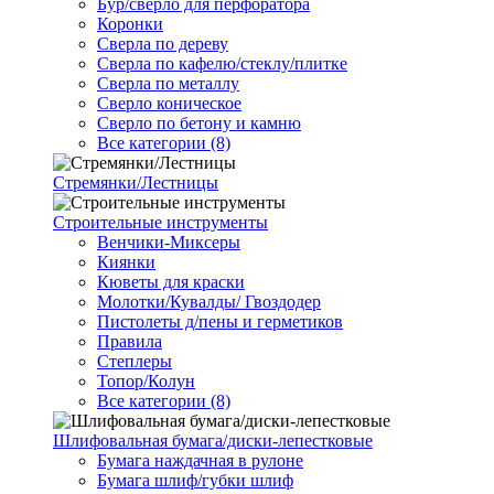
Бур/сверло для перфоратора
Коронки
Сверла по дереву
Сверла по кафелю/стеклу/плитке
Сверла по металлу
Сверло коническое
Сверло по бетону и камню
Все категории (8)
Стремянки/Лестницы
Строительные инструменты
Венчики-Миксеры
Киянки
Кюветы для краски
Молотки/Кувалды/ Гвоздодер
Пистолеты д/пены и герметиков
Правила
Степлеры
Топор/Колун
Все категории (8)
Шлифовальная бумага/диски-лепестковые
Бумага наждачная в рулоне
Бумага шлиф/губки шлиф