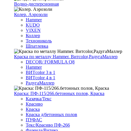
Водно-дисперсионная
Колер. Аэрозоли
Hammer
KUDO
VIXEN
Коллер
Технониколь
Шпатлевка
Краска по металлу Hammer. Витcolor,РадугаМаллер
DECOR/ FORMULA Q8
Hammer
ВИТcolor 3 в 1
ВИТcolor 4 в 1
РадугаМаллер
Краска: ПФ-115/266.бетонных полов, Краска
Казачка/Текс
Красиво
Краска
Краска д/бетонных полов
ПУФАС
Текс/Красиво ПФ-266
Фазенда/Витеко