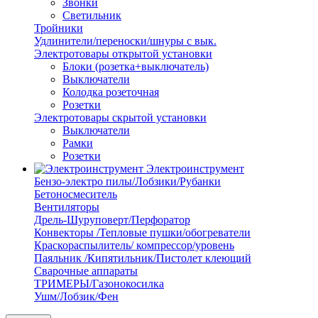
Звонки
Светильник
Тройники
Удлинители/переноски/шнуры с вык.
Электротовары открытой установки
Блоки (розетка+выключатель)
Выключатели
Колодка розеточная
Розетки
Электротовары скрытой установки
Выключатели
Рамки
Розетки
Электроинструмент
Бензо-электро пилы/Лобзики/Рубанки
Бетоносмеситель
Вентиляторы
Дрель-Шуруповерт/Перфоратор
Конвекторы /Тепловые пушки/обогреватели
Краскораспылитель/ компрессор/уровень
Паяльник /Кипятильник/Пистолет клеющий
Сварочные аппараты
ТРИМЕРЫ/Газонокосилка
Ушм/Лобзик/Фен