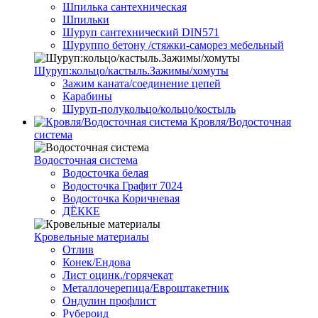
Шпилька сантехническая
Шпильки
Шуруп сантехнический DIN571
Шуруппо бетону /стяжки-саморез мебельный
Шуруп:кольцо/кастыль.Зажимы/хомуты
Зажим каната/соединение цепей
Карабины
Шуруп-полукольцо/кольцо/костыль
Кровля/Водосточная
система
Водосточная система
Водосточка белая
Водосточка Графит 7024
Водосточка Коричневая
ДЁККЕ
Кровельные материалы
Отлив
Конек/Ендова
Лист оцинк./горячекат
Металлочерепица/Евроштакетник
Ондулин профлист
Рубероид