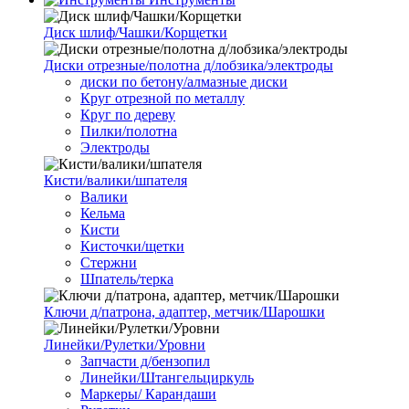
Диск шлиф/Чашки/Корщетки
Диски отрезные/полотна д/лобзика/электроды
диски по бетону/алмазные диски
Круг отрезной по металлу
Круг по дереву
Пилки/полотна
Электроды
Кисти/валики/шпателя
Валики
Кельма
Кисти
Кисточки/щетки
Стержни
Шпатель/терка
Ключи д/патрона, адаптер, метчик/Шарошки
Линейки/Рулетки/Уровни
Запчасти д/бензопил
Линейки/Штангельциркуль
Маркеры/ Карандаши