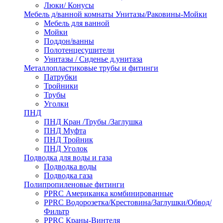
Люки/ Конусы
Мебель д/ванной комнаты Унитазы/Раковины-Мойки
Мебель для ванной
Мойки
Поддон/ванны
Полотенцесушители
Унитазы / Сиденье д.унитаза
Металлопластиковые трубы и фитинги
Патрубки
Тройники
Трубы
Уголки
ПНД
ПНД Кран /Трубы /Заглушка
ПНД Муфта
ПНД Тройник
ПНД Уголок
Подводка для воды и газа
Подводка воды
Подводка газа
Полипропиленовые фитинги
PPRC Американка комбинированные
PPRC Водорозетка/Крестовина/Заглушки/Обвод/
Фильтр
PPRC Краны-Винтеля