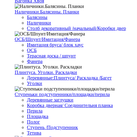
Вагонка Хвоя
Наличники.Балясины. Планки
Балясины
Наличники
Столб декоративный /начальный/Коробки двер
ОСБ/Шпунт/Имитация/Фанера
Имитация бруса/ блок хаус
ОСБ
Терасная доска / шпунт
Фанера
Плинтуса. Уголки. Раскладки
Деревянные:Плинтуса/ Раскладка /Багет
Уголки
Ступеньки подступенники/площадки/перила
Деревянные заглушки
Коробка дверная/ Соединительня планка
Перила
Площадка
Полог
Ступень /Подступенник
Тетива