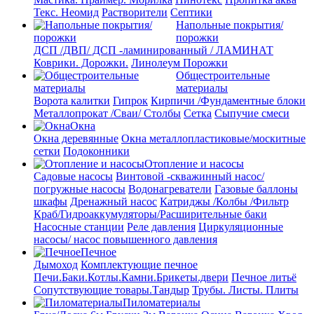
Текс. Неомид
Растворители
Септики
Напольные покрытия/
порожки
ДСП /ДВП/ ДСП -ламинированный / ЛАМИНАТ
Коврики. Дорожки.
Линолеум
Порожки
Общестроительные
материалы
Ворота калитки
Гипрок
Кирпичи /Фундаментные блоки
Металлопрокат /Сваи/ Столбы
Сетка
Сыпучие смеси
Окна
Окна деревянные
Окна металлопластиковые/москитные
сетки
Подоконники
Отопление и насосы
Cадовые насосы
Винтовой -скважинный насос/
погружные насосы
Водонагреватели
Газовые баллоны
шкафы
Дренажный насос
Катриджы /Колбы /Фильтр
Краб/Гидроаккумуляторы/Расширительные баки
Насосные станции
Реле давления
Циркуляционные
насосы/ насос повышенного давления
Печное
Дымоход
Комплектующие печное
Печи.Баки.Котлы.Камни.Брикеты.двери
Печное литьё
Сопутствующие товары.Тандыр
Трубы. Листы. Плиты
Пиломатериалы