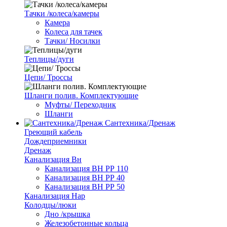
Тачки /колеса/камеры
Камера
Колеса для тачек
Тачки/ Носилки
Теплицы/дуги
Цепи/ Троссы
Шланги полив. Комплектующие
Муфты/ Переходник
Шланги
Сантехника/Дренаж
Греющий кабель
Дождеприемники
Дренаж
Канализация Вн
Канализация ВН РР 110
Канализация ВН РР 40
Канализация ВН РР 50
Канализация Нар
Колодцы/люки
Дно /крышка
Железобетонные кольца