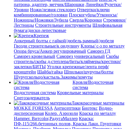
патрона, адаптер, метчик/Шарошки
Линейки/Рулетки/
Уровни
Ножи/лезвия стеклорез
Отвертки/ключи
комбинированные/головки
Плоскогубцы/Утконосы/
Ножницы/Ножовки/Зубила
Сверла/Коронки
Стремянки/
Лестницы
Строительные инструменты
Шлифовальная
бумага/диски-лепестковые
Крепеж
Анкерный болты с гайкой/дюбель рамный/дюбеля
Гвозди строительные/к ондулину
Клопы/ с-з по металлу
Опора бруса/Анкер регулировачный
Саморез ГД
Саморез кровельный
Саморез универсальный
Скобы
строитель/скобы д-степлера/биты/кляймеры/крестики/
заклепки/БИТЫ
Уголки крепежные/лента перф/
кронштейн
Шайба/гайка
Шпильки/шурупы/болты
Шуруп:кольцо/кастыль.Зажимы/хомуты
Кровля/Водосточная
система
Водосточная система
Кровельные материалы
Снегозадержатель
Лакокрасочные материалы
MOKKE FORESSA
Антисептики
Биотекс
Водно-
дисперсионная
Колер. Аэрозоли
Краска по металлу
Hammer. Витcolor,РадугаМаллер
Краска:
ПФ-115/266.бетонных полов, Краска
Лаки. Грунтовки
Мастика. Праймер.
Морилка
Пинотекс
Пропитка аква