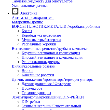
Таблетки/жидкость для биотуалетов
Умывальники дачные
Электрика
Автомат/предохранитель
Батарейки/Прочие
БОКСЫ-ПЛАСТИК.МЕТАЛЛИ./коробки/пробники
Боксы
Коробки установочные
Мультиметры/отвертки
Распаячные коробки
Вентиляционные решетки/трубы и комплект
Круглый вентканал и коплектация
Плоский вентканал и комплектация
Решетки/люки/дверцы
Вилки/кабельные розетки
Вилки
Кабельные розетки
Датчик движения /прожектора/терморегуляторы
Датчик движения / Фотореле
Прожектора
Терморегуляторы
Зажим/проколы/крюки/шины/DIN-РЕЙКИ
DIN-рейки
Зажим Анкерный/Ответвительный