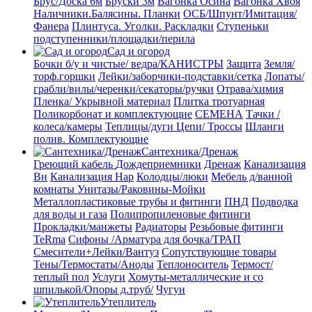
Брус/Доска 6м
Бруски 3м
Вагонка Осина
Вагонка Хвоя
Наличники.Балясины. Планки
ОСБ/Шпунт/Имитация/
Фанера
Плинтуса. Уголки. Раскладки
Ступеньки
подступенники/площадки/перила
Сад и огород
Бочки б/у и чистые/ ведра/КАНИСТРЫ
Защита
Земля/
торф.горшки
Лейки/заборчики-подставки/сетка
Лопаты/
грабли/вилы/черенки/секаторы/ручки
Отрава/химия
Пленка/ Укрывной материал
Плитка тротуарная
Поликорбонат и комплектующие
СЕМЕНА
Тачки /
колеса/камеры
Теплицы/дуги
Цепи/ Троссы
Шланги
полив. Комплектующие
Сантехника/Дренаж
Греющий кабель
Дождеприемники
Дренаж
Канализация
Вн
Канализация Нар
Колодцы/люки
Мебель д/ванной
комнаты Унитазы/Раковины-Мойки
Металлопластиковые трубы и фитинги
ПНД
Подводка
для воды и газа
Полипропиленовые фитинги
Прокладки/манжеты
Радиаторы
Резьбовые фитинги
TeRma
Сифоны /Арматура для бочка/ТРАП
Смесители+Лейки/Вантуз
Сопутствующие товары
Тены/Термостаты/Аноды
Теплоноситель
Термост/
теплый пол
Услуги
Хомуты-металлические и со
шпилькой/Опоры д.труб/
Чугун
Утеплитель