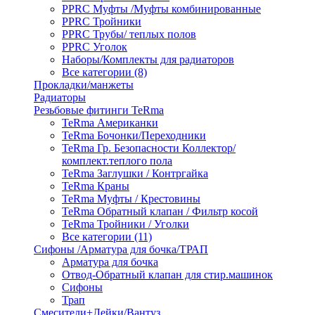
PPRC Муфты /Муфты комбинированные
PPRC Тройники
PPRC Трубы/ теплых полов
PPRC Уголок
Наборы/Комплекты для радиаторов
Все категории (8)
Прокладки/манжеты
Радиаторы
Резьбовые фитинги TeRma
TeRma Американки
TeRma Бочонки/Переходники
TeRma Гр. Безопасности Коллектор/
комплект.теплого пола
TeRma Заглушки / Контргайка
TeRma Краны
TeRma Муфты / Крестовины
TeRma Обратный клапан / Фильтр косой
TeRma Тройники / Уголки
Все категории (11)
Сифоны /Арматура для бочка/ТРАП
Арматура для бочка
Отвод-Обратный клапан для стир.машинок
Сифоны
Трап
Смесители+Лейки/Вантуз