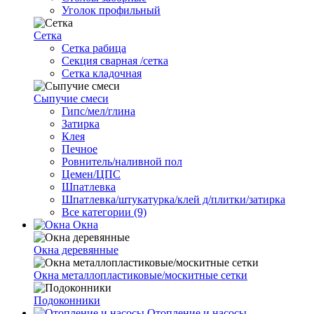
Уголок профильный
Сетка
Cетка рабица
Секция сварная /сетка
Сетка кладочная
Сыпучие смеси
Гипс/мел/глина
Затирка
Клея
Печное
Ровнитель/наливной пол
Цемен/ЦПС
Шпатлевка
Шпатлевка/штукатурка/клей д/плитки/затирка
Все категории (9)
Окна
Окна деревянные
Окна металлопластиковые/москитные сетки
Подоконники
Отопление и насосы