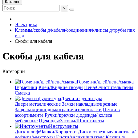
Каталог
×
Электрика
Клеммы/скобы д/кабеля/соединения/клипсы д/трубы пвх
и т.д
Скобы для кабеля
Скобы для кабеля
Категории
Герметик/клей/пена/смазка
Герметики
Клей/Жидкие гвозди
Пена/Очиститель пены
Смазка
Двери и фурнитура
Двери металлические
Замки накладные/врезные
Защелки/цилиндры/ограничители/глазки
Петли в
ассортименте
Ручки/крючки д.одежды/ колеса
мебельные
Щеколды/Засовы/Шпингалеты
Инструменты
Диск шлиф/Чашки/Корщетки
Диски отрезные/полотна д/
лобзика/электроды
Кисти/валики/шпателя
Ключи д/