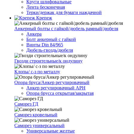
Круги шлифовальные
Лента бесконечная
Терки/держак для бумаги наждачной
Крепеж
Анкерный болты с гайкой/дюбель рамный/дюбеля
Анкера
Болт анкерный с гайкой
Винты Din 84/965
Дюбель-гвоздь/дюбеля
Гвозди строительные/к ондулину
Клопы/ с-з по металлу
Опора бруса/Анкер регулировачный
Анкер регулировачный АРН
Опора брусса открытая/закрытая
Саморез ГД
Саморез кровельный
Саморез универсальный
Универсальные желтые