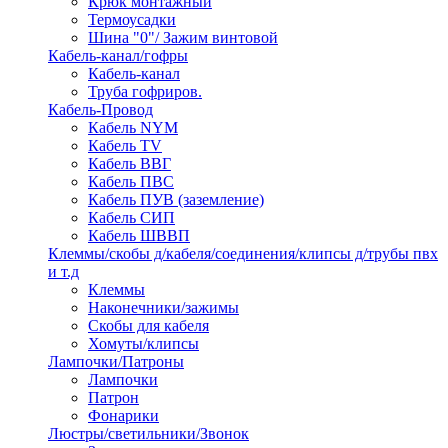
Крюк монтажный
Термоусадки
Шина "0"/ Зажим винтовой
Кабель-канал/гофры
Кабель-канал
Труба гофриров.
Кабель-Провод
Кабель NYM
Кабель TV
Кабель ВВГ
Кабель ПВС
Кабель ПУВ (заземление)
Кабель СИП
Кабель ШВВП
Клеммы/скобы д/кабеля/соединения/клипсы д/трубы пвх
и т.д
Клеммы
Наконечники/зажимы
Скобы для кабеля
Хомуты/клипсы
Лампочки/Патроны
Лампочки
Патрон
Фонарики
Люстры/светильники/Звонок