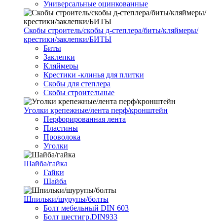
Универсальные оцинкованные
Скобы строитель/скобы д-степлера/биты/кляймеры/
крестики/заклепки/БИТЫ
Биты
Заклепки
Кляймеры
Крестики -клинья для плитки
Скобы для степлера
Скобы строительные
Уголки крепежные/лента перф/кронштейн
Перфорированная лента
Пластины
Проволока
Уголки
Шайба/гайка
Гайки
Шайба
Шпильки/шурупы/болты
Болт мебельный DIN 603
Болт шестигр.DIN933