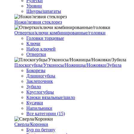
Рулетки
Уровни
Шнуры/шпагаты
Ножи/лезвия стеклорез
Отвертки/ключи комбинированные/головки
Головки торцевые
Ключи
Набор ключей
Отвертки
Плоскогубцы/Утконосы/Ножницы/Ножовки/Зубила
Бокорезы
Длинногубцы
Заклепочник
Зубило
Круглогубцы
Крюки вязальные/шило
Кусачки
Напильники
Все категории (15)
Сверла/Коронки
Бур по бетону