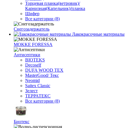
Торцевая планка(ветровик)/
Карнизная(Капельник)/планка
Шифер
Все категории (8)
Снегозадержатель
Лакокрасочные материалы
MOKKE FORESSA
Антисептики
BIOTEKS
Decoself
DUFA WOOD TEX
MasterGood/ Текс
Neomid
Saitex Classic
Зелест
ТЕРРАТЕКС
Все категории (8)
Биотекс