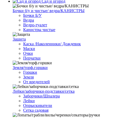
Сад и огород
Бочки б/у и чистые/ ведра/КАНИСТРЫ
Бочки Б/У
Ведра
Ведро-туалет
Канистры чистые
Защита
Каска /Наколенники/ Дождевик
Маски
Очки
Перчатки
Земля/торф.горшки
Горшки
Земля
От вредителей
Лейки/заборчики-подставки/сетка
Заборчики/Шпалера
Лейки
Опрыскиватели
Сетка садовая