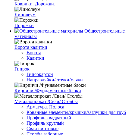
Коврики. Дорожки.
Линолеум
Порожки
Общестроительные
материалы
Ворота калитки
Ворота
Калитки
Гипрок
Гипсокартон
Направляйки/стояки/маяки
Кирпичи /Фундаментные блоки
Металлопрокат /Сваи/ Столбы
Арматура. Полоса
Кованные элементы/крышки/заглушки-для труб
Профиль квадратный
Профиль круглый
Сваи винтовые
Столбы заборные