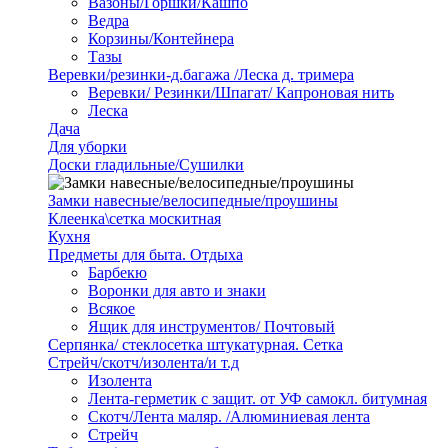
Вазоны/Горшки/Кашпо
Ведра
Корзины/Контейнера
Тазы
Веревки/резинки-д.багажа /Леска д. тримера
Веревки/ Резинки/Шпагат/ Капроновая нить
Леска
Дача
Для уборки
Доски гладильные/Сушилки
Замки навесные/велосипедные/проушины
Клеенка\сетка москитная
Кухня
Предметы для быта. Отдыха
Барбекю
Воронки для авто и знаки
Всякое
Ящик для инструментов/ Почтовый
Серпянка/ стеклосетка штукатурная. Сетка
Стрейч/скотч/изолента/и т.д
Изолента
Лента-герметик с защит. от УФ самокл. битумная
Скотч/Лента маляр. /Алюминиевая лента
Стрейч