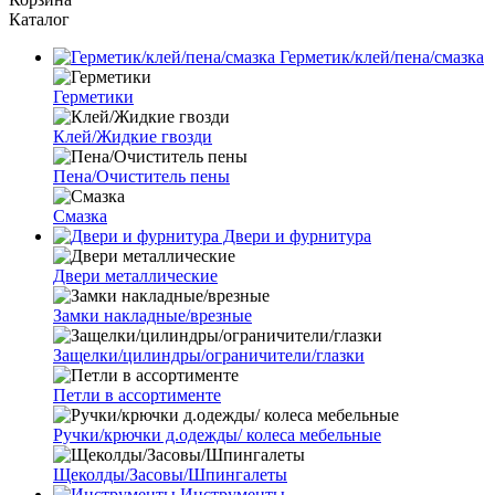
Каталог
Герметик/клей/пена/смазка
Герметики
Клей/Жидкие гвозди
Пена/Очиститель пены
Смазка
Двери и фурнитура
Двери металлические
Замки накладные/врезные
Защелки/цилиндры/ограничители/глазки
Петли в ассортименте
Ручки/крючки д.одежды/ колеса мебельные
Щеколды/Засовы/Шпингалеты
Инструменты