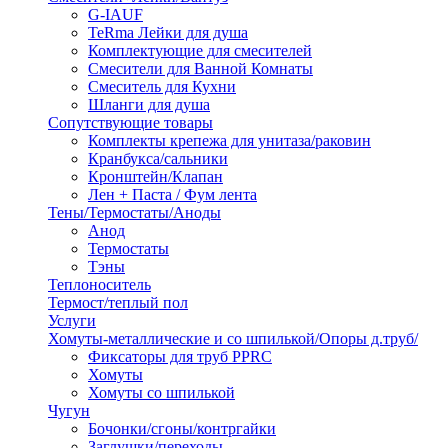
G-IAUF
TeRma Лейки для душа
Комплектующие для смесителей
Смесители для Ванной Комнаты
Смеситель для Кухни
Шланги для душа
Сопутствующие товары
Комплекты крепежа для унитаза/раковин
Кранбукса/сальники
Кронштейн/Клапан
Лен + Паста / Фум лента
Тены/Термостаты/Аноды
Анод
Термостаты
Тэны
Теплоноситель
Термост/теплый пол
Услуги
Хомуты-металлические и со шпилькой/Опоры д.труб/
Фиксаторы для труб PPRC
Хомуты
Хомуты со шпилькой
Чугун
Бочонки/сгоны/контргайки
Заглушки/переходы