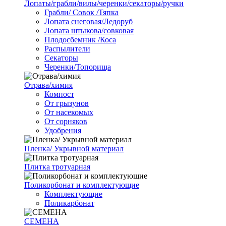
Лопаты/грабли/вилы/черенки/секаторы/ручки
Грабли/ Совок /Тяпка
Лопата снеговая/Ледоруб
Лопата штыкова/совковая
Плодосбемник /Коса
Распылители
Секаторы
Черенки/Топорища
Отрава/химия
Компост
От грызунов
От насекомых
От сорняков
Удобрения
Пленка/ Укрывной материал
Плитка тротуарная
Поликорбонат и комплектующие
Комплектующие
Поликарбонат
СЕМЕНА