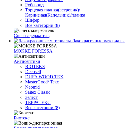
Рубероид
Торцевая планка(ветровик)/
Карнизная(Капельник)/планка
Шифер
Все категории (8)
Снегозадержатель
Лакокрасочные материалы
MOKKE FORESSA
Антисептики
BIOTEKS
Decoself
DUFA WOOD TEX
MasterGood/ Текс
Neomid
Saitex Classic
Зелест
ТЕРРАТЕКС
Все категории (8)
Биотекс