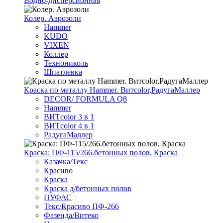
Водно-дисперсионная
Колер. Аэрозоли
Hammer
KUDO
VIXEN
Коллер
Технониколь
Шпатлевка
Краска по металлу Hammer. Витcolor,РадугаМаллер
DECOR/ FORMULA Q8
Hammer
ВИТcolor 3 в 1
ВИТcolor 4 в 1
РадугаМаллер
Краска: ПФ-115/266.бетонных полов, Краска
Казачка/Текс
Красиво
Краска
Краска д/бетонных полов
ПУФАС
Текс/Красиво ПФ-266
Фазенда/Витеко