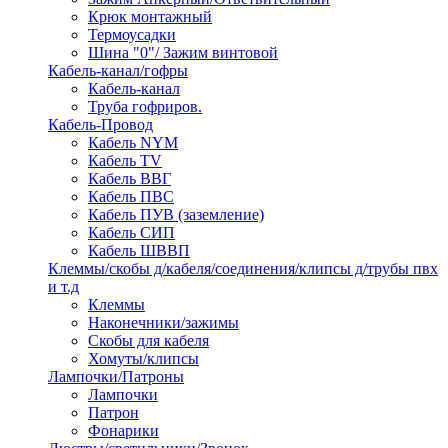
Крюк монтажный
Термоусадки
Шина "0"/ Зажим винтовой
Кабель-канал/гофры
Кабель-канал
Труба гофриров.
Кабель-Провод
Кабель NYM
Кабель TV
Кабель ВВГ
Кабель ПВС
Кабель ПУВ (заземление)
Кабель СИП
Кабель ШВВП
Клеммы/скобы д/кабеля/соединения/клипсы д/трубы пвх
и т.д
Клеммы
Наконечники/зажимы
Скобы для кабеля
Хомуты/клипсы
Лампочки/Патроны
Лампочки
Патрон
Фонарики