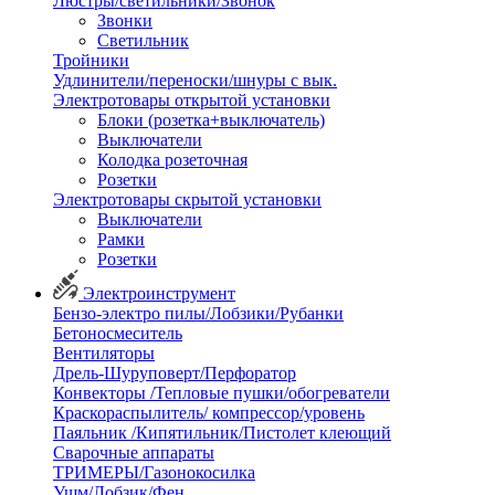
Люстры/светильники/Звонок
Звонки
Светильник
Тройники
Удлинители/переноски/шнуры с вык.
Электротовары открытой установки
Блоки (розетка+выключатель)
Выключатели
Колодка розеточная
Розетки
Электротовары скрытой установки
Выключатели
Рамки
Розетки
Электроинструмент
Бензо-электро пилы/Лобзики/Рубанки
Бетоносмеситель
Вентиляторы
Дрель-Шуруповерт/Перфоратор
Конвекторы /Тепловые пушки/обогреватели
Краскораспылитель/ компрессор/уровень
Паяльник /Кипятильник/Пистолет клеющий
Сварочные аппараты
ТРИМЕРЫ/Газонокосилка
Ушм/Лобзик/Фен