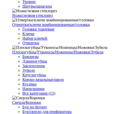
Уровни
Шнуры/шпагаты
Ножи/лезвия стеклорез
Отвертки/ключи комбинированные/головки
Головки торцевые
Ключи
Набор ключей
Отвертки
Плоскогубцы/Утконосы/Ножницы/Ножовки/Зубила
Бокорезы
Длинногубцы
Заклепочник
Зубило
Круглогубцы
Крюки вязальные/шило
Кусачки
Напильники
Все категории (15)
Сверла/Коронки
Бур по бетону
Бур/сверло для перфоратора