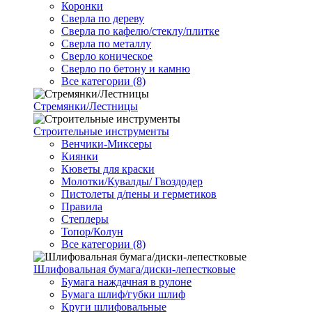
Коронки
Сверла по дереву
Сверла по кафелю/стеклу/плитке
Сверла по металлу
Сверло коническое
Сверло по бетону и камню
Все категории (8)
Стремянки/Лестницы
Строительные инструменты
Венчики-Миксеры
Киянки
Кюветы для краски
Молотки/Кувалды/ Гвоздодер
Пистолеты д/пены и герметиков
Правила
Степлеры
Топор/Колун
Все категории (8)
Шлифовальная бумага/диски-лепестковые
Бумага наждачная в рулоне
Бумага шлиф/губки шлиф
Круги шлифовальные