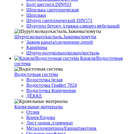
Болт шестигр.DIN933
Шпилька сантехническая
Шпильки
Шуруп сантехнический DIN571
Шуруппо бетону /стяжки-саморез мебельный
Шуруп:кольцо/кастыль.Зажимы/хомуты
Зажим каната/соединение цепей
Карабины
Шуруп-полукольцо/кольцо/костыль
Кровля/Водосточная
система
Водосточная система
Водосточка белая
Водосточка Графит 7024
Водосточка Коричневая
ДЁККЕ
Кровельные материалы
Отлив
Конек/Ендова
Лист оцинк./горячекат
Металлочерепица/Евроштакетник
Ондулин профлист