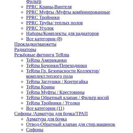
Фильтр
PPRC Краны-Винтеля
PPRC Муфты /Муфты комбинированные
PPRC Тройники
PPRC Трубы/ теплых полов
PPRC Уголок
Наборы/Комплекты для радиаторов
Все категории (8)
Прокладки/манжеты
Радиаторы
Резьбовые фитинги TeRma
TeRma Американки
TeRma Бочонки/Переходники
TeRma Гр. Безопасности Коллектор/
комплект.теплого пола
TeRma Заглушки / Контргайка
TeRma Краны
TeRma Муфты / Крестовины
TeRma Обратный клапан / Фильтр косой
TeRma Тройники / Уголки
Все категории (11)
Сифоны /Арматура для бочка/ТРАП
Арматура для бочка
Отвод-Обратный клапан для стир.машинок
Сифоны