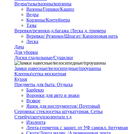
Ведра/тазы/вазоны/корзины
Вазоны/Горшки/Кашпо
Ведра
Корзины/Контейнера
Тазы
Веревки/резинки-д.багажа /Леска д. тримера
Веревки/ Резинки/Шпагат/ Капроновая нить
Леска
Дача
Для уборки
Доски гладильные/Сушилки
Замки навесные/велосипедные/проушины
Клеенка\сетка москитная
Кухня
Предметы для быта. Отдыха
Барбекю
Воронки для авто и знаки
Всякое
Ящик для инструментов/ Почтовый
Серпянка/ стеклосетка штукатурная. Сетка
Стрейч/скотч/изолента/и т.д
Изолента
Лента-герметик с защит. от УФ самокл. битумная
Скотч/Лента маляр. /Алюминиевая лента