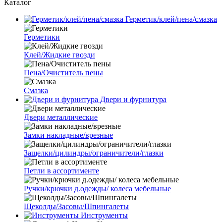
Каталог
Герметик/клей/пена/смазка
Герметики
Клей/Жидкие гвозди
Пена/Очиститель пены
Смазка
Двери и фурнитура
Двери металлические
Замки накладные/врезные
Защелки/цилиндры/ограничители/глазки
Петли в ассортименте
Ручки/крючки д.одежды/ колеса мебельные
Щеколды/Засовы/Шпингалеты
Инструменты