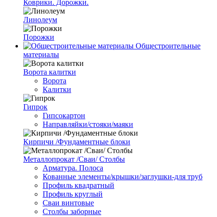
Коврики. Дорожки.
Линолеум
Порожки
Общестроительные
материалы
Ворота калитки
Ворота
Калитки
Гипрок
Гипсокартон
Направляйки/стояки/маяки
Кирпичи /Фундаментные блоки
Металлопрокат /Сваи/ Столбы
Арматура. Полоса
Кованные элементы/крышки/заглушки-для труб
Профиль квадратный
Профиль круглый
Сваи винтовые
Столбы заборные