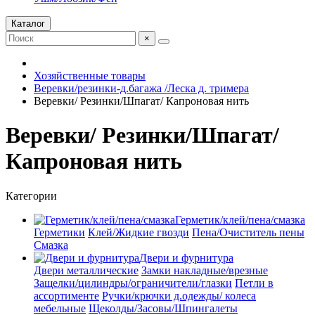
Каталог
×
Хозяйственные товары
Веревки/резинки-д.багажа /Леска д. тримера
Веревки/ Резинки/Шпагат/ Капроновая нить
Веревки/ Резинки/Шпагат/
Капроновая нить
Категории
Герметик/клей/пена/смазка
Герметики
Клей/Жидкие гвозди
Пена/Очиститель пены
Смазка
Двери и фурнитура
Двери металлические
Замки накладные/врезные
Защелки/цилиндры/ограничители/глазки
Петли в
ассортименте
Ручки/крючки д.одежды/ колеса
мебельные
Щеколды/Засовы/Шпингалеты