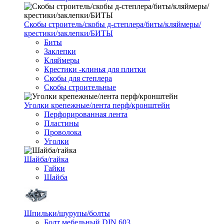
Скобы строитель/скобы д-степлера/биты/кляймеры/
крестики/заклепки/БИТЫ
Биты
Заклепки
Кляймеры
Крестики -клинья для плитки
Скобы для степлера
Скобы строительные
Уголки крепежные/лента перф/кронштейн
Перфорированная лента
Пластины
Проволока
Уголки
Шайба/гайка
Гайки
Шайба
Шпильки/шурупы/болты
Болт мебельный DIN 603