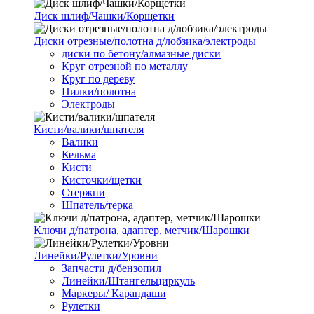
Диск шлиф/Чашки/Корщетки
Диски отрезные/полотна д/лобзика/электроды
диски по бетону/алмазные диски
Круг отрезной по металлу
Круг по дереву
Пилки/полотна
Электроды
Кисти/валики/шпателя
Валики
Кельма
Кисти
Кисточки/щетки
Стержни
Шпатель/терка
Ключи д/патрона, адаптер, метчик/Шарошки
Линейки/Рулетки/Уровни
Запчасти д/бензопил
Линейки/Штангельциркуль
Маркеры/ Карандаши
Рулетки