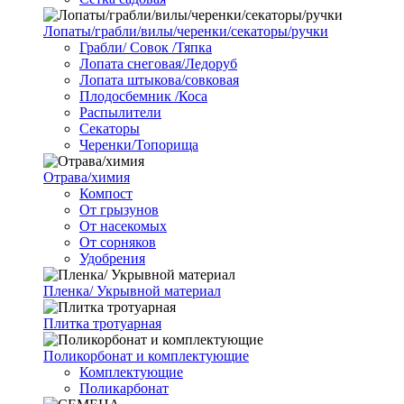
Лопаты/грабли/вилы/черенки/секаторы/ручки
Грабли/ Совок /Тяпка
Лопата снеговая/Ледоруб
Лопата штыкова/совковая
Плодосбемник /Коса
Распылители
Секаторы
Черенки/Топорища
Отрава/химия
Компост
От грызунов
От насекомых
От сорняков
Удобрения
Пленка/ Укрывной материал
Плитка тротуарная
Поликорбонат и комплектующие
Комплектующие
Поликарбонат