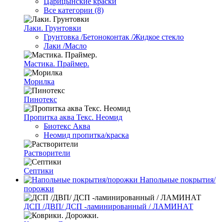
Царицынские краски
Все категории (8)
Лаки. Грунтовки
Грунтовка /Бетоноконтак /Жидкое стекло
Лаки /Масло
Мастика. Праймер.
Морилка
Пинотекс
Пропитка аква Текс. Неомид
Биотекс Аква
Неомид пропитка/краска
Растворители
Септики
Напольные покрытия/
порожки
ДСП /ДВП/ ДСП -ламинированный / ЛАМИНАТ