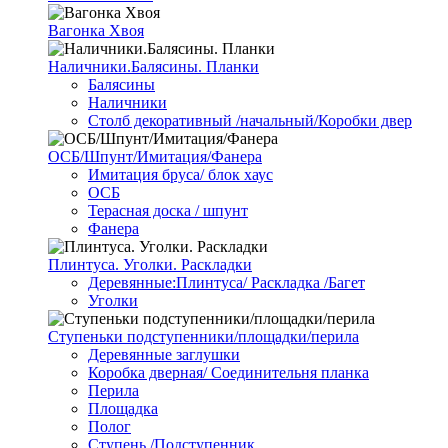
Вагонка Хвоя
Наличники.Балясины. Планки
Балясины
Наличники
Столб декоративный /начальный/Коробки двер
ОСБ/Шпунт/Имитация/Фанера
Имитация бруса/ блок хаус
ОСБ
Терасная доска / шпунт
Фанера
Плинтуса. Уголки. Раскладки
Деревянные:Плинтуса/ Раскладка /Багет
Уголки
Ступеньки подступенники/площадки/перила
Деревянные заглушки
Коробка дверная/ Соединительня планка
Перила
Площадка
Полог
Ступень /Подступенник