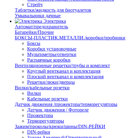
Стрейч
Таблетки/жидкость для биотуалетов
Умывальники дачные
Электрика
Автомат/предохранитель
Батарейки/Прочие
БОКСЫ-ПЛАСТИК.МЕТАЛЛИ./коробки/пробники
Боксы
Коробки установочные
Мультиметры/отвертки
Распаячные коробки
Вентиляционные решетки/трубы и комплект
Круглый вентканал и коплектация
Плоский вентканал и комплектация
Решетки/люки/дверцы
Вилки/кабельные розетки
Вилки
Кабельные розетки
Датчик движения /прожектора/терморегуляторы
Датчик движения / Фотореле
Прожектора
Терморегуляторы
Зажим/проколы/крюки/шины/DIN-РЕЙКИ
DIN-рейки
Зажим Анкерный/Ответвительный