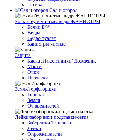
Тетива
Сад и огород
Бочки б/у и чистые/ ведра/КАНИСТРЫ
Бочки Б/У
Ведра
Ведро-туалет
Канистры чистые
Защита
Каска /Наколенники/ Дождевик
Маски
Очки
Перчатки
Земля/торф.горшки
Горшки
Земля
От вредителей
Лейки/заборчики-подставки/сетка
Заборчики/Шпалера
Лейки
Опрыскиватели
Сетка садовая