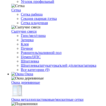
Уголок профильный
Сетка
Cетка рабица
Секция сварная /сетка
Сетка кладочная
Сыпучие смеси
Гипс/мел/глина
Затирка
Клея
Печное
Ровнитель/наливной пол
Цемен/ЦПС
Шпатлевка
Шпатлевка/штукатурка/клей д/плитки/затирка
Все категории (9)
Окна
Окна деревянные
Окна металлопластиковые/москитные сетки