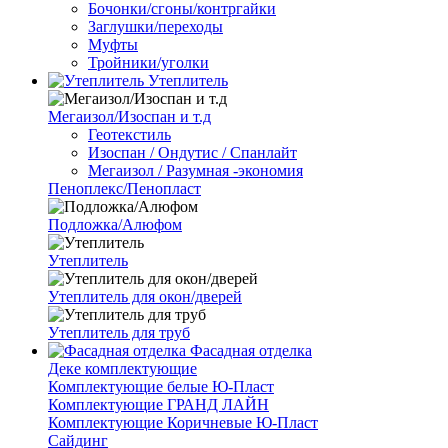
Бочонки/сгоны/контргайки
Заглушки/переходы
Муфты
Тройники/уголки
Утеплитель
Мегаизол/Изоспан и т.д
Геотекстиль
Изоспан / Ондутис / Спанлайт
Мегаизол / Разумная -экономия
Пеноплекс/Пенопласт
Подложка/Алюфом
Утеплитель
Утеплитель для окон/дверей
Утеплитель для труб
Фасадная отделка
Деке комплектующие
Комплектующие белые Ю-Пласт
Комплектующие ГРАНД ЛАЙН
Комплектующие Коричневые Ю-Пласт
Сайдинг