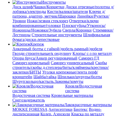
Инструменты
Диск шлиф/Чашки/Корщетки
Диски отрезные/полотна д/
лобзика/электроды
Кисти/валики/шпателя
Ключи д/
патрона, адаптер, метчик/Шарошки
Линейки/Рулетки/
Уровни
Ножи/лезвия стеклорез
Отвертки/ключи
комбинированные/головки
Плоскогубцы/Утконосы/
Ножницы/Ножовки/Зубила
Сверла/Коронки
Стремянки/
Лестницы
Строительные инструменты
Шлифовальная
бумага/диски-лепестковые
Крепеж
Анкерный болты с гайкой/дюбель рамный/дюбеля
Гвозди строительные/к ондулину
Клопы/ с-з по металлу
Опора бруса/Анкер регулировачный
Саморез ГД
Саморез кровельный
Саморез универсальный
Скобы
строитель/скобы д-степлера/биты/кляймеры/крестики/
заклепки/БИТЫ
Уголки крепежные/лента перф/
кронштейн
Шайба/гайка
Шпильки/шурупы/болты
Шуруп:кольцо/кастыль.Зажимы/хомуты
Кровля/Водосточная
система
Водосточная система
Кровельные материалы
Снегозадержатель
Лакокрасочные материалы
MOKKE FORESSA
Антисептики
Биотекс
Водно-
дисперсионная
Колер. Аэрозоли
Краска по металлу