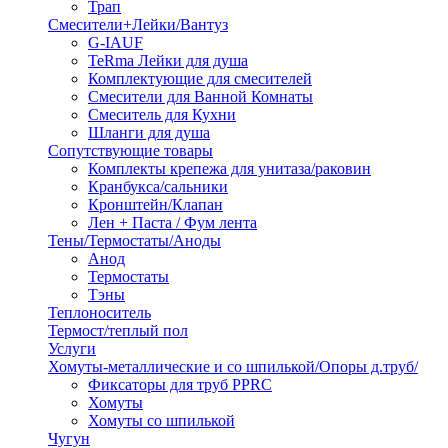
Трап
Смесители+Лейки/Вантуз
G-IAUF
TeRma Лейки для душа
Комплектующие для смесителей
Смесители для Ванной Комнаты
Смеситель для Кухни
Шланги для душа
Сопутствующие товары
Комплекты крепежа для унитаза/раковин
Кранбукса/сальники
Кронштейн/Клапан
Лен + Паста / Фум лента
Тены/Термостаты/Аноды
Анод
Термостаты
Тэны
Теплоноситель
Термост/теплый пол
Услуги
Хомуты-металлические и со шпилькой/Опоры д.труб/
Фиксаторы для труб PPRC
Хомуты
Хомуты со шпилькой
Чугун