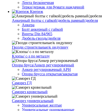
Лента бесконечная
Терки/держак для бумаги наждачной
Крепеж
Анкерный болты с гайкой/дюбель рамный/дюбеля
Анкера
Болт анкерный с гайкой
Винты Din 84/965
Дюбель-гвоздь/дюбеля
Гвозди строительные/к ондулину
Клопы/ с-з по металлу
Опора бруса/Анкер регулировачный
Анкер регулировачный АРН
Опора брусса открытая/закрытая
Саморез ГД
Саморез кровельный
Саморез универсальный
Универсальные желтые
Универсальные оцинкованные