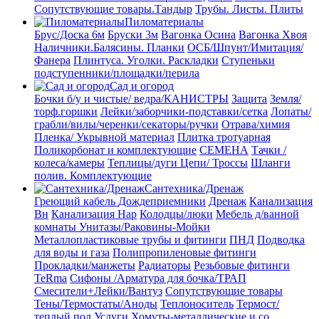
Сопутствующие товары.Тандыр
Трубы. Листы. Плиты
Пиломатериалы
Брус/Доска 6м
Бруски 3м
Вагонка Осина
Вагонка Хвоя
Наличники.Балясины. Планки
ОСБ/Шпунт/Имитация/
Фанера
Плинтуса. Уголки. Раскладки
Ступеньки
подступенники/площадки/перила
Сад и огород
Бочки б/у и чистые/ ведра/КАНИСТРЫ
Защита
Земля/
торф.горшки
Лейки/заборчики-подставки/сетка
Лопаты/
грабли/вилы/черенки/секаторы/ручки
Отрава/химия
Пленка/ Укрывной материал
Плитка тротуарная
Поликорбонат и комплектующие
СЕМЕНА
Тачки /
колеса/камеры
Теплицы/дуги
Цепи/ Троссы
Шланги
полив. Комплектующие
Сантехника/Дренаж
Греющий кабель
Дождеприемники
Дренаж
Канализация
Вн
Канализация Нар
Колодцы/люки
Мебель д/ванной
комнаты Унитазы/Раковины-Мойки
Металлопластиковые трубы и фитинги
ПНД
Подводка
для воды и газа
Полипропиленовые фитинги
Прокладки/манжеты
Радиаторы
Резьбовые фитинги
TeRma
Сифоны /Арматура для бочка/ТРАП
Смесители+Лейки/Вантуз
Сопутствующие товары
Тены/Термостаты/Аноды
Теплоноситель
Термост/
теплый пол
Услуги
Хомуты-металлические и со