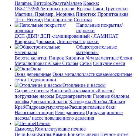
Hammer. Витcolor,РадугаМаллер
Краска:
ПФ-115/266.бетонных полов, Краска
Лаки. Грунтовки
Мастика. Праймер.
Морилка
Пинотекс
Пропитка аква
Текс. Неомид
Растворители
Септики
Напольные покрытия/
порожки
ДСП /ДВП/ ДСП -ламинированный / ЛАМИНАТ
Коврики. Дорожки.
Линолеум
Порожки
Общестроительные
материалы
Ворота калитки
Гипрок
Кирпичи /Фундаментные блоки
Металлопрокат /Сваи/ Столбы
Сетка
Сыпучие смеси
Окна
Окна деревянные
Окна металлопластиковые/москитные
сетки
Подоконники
Отопление и насосы
Cадовые насосы
Винтовой -скважинный насос/
погружные насосы
Водонагреватели
Газовые баллоны
шкафы
Дренажный насос
Катриджы /Колбы /Фильтр
Краб/Гидроаккумуляторы/Расширительные баки
Насосные станции
Реле давления
Циркуляционные
насосы/ насос повышенного давления
Печное
Дымоход
Комплектующие печное
Печи.Баки.Котлы.Камни.Брикеты.двери
Печное литьё