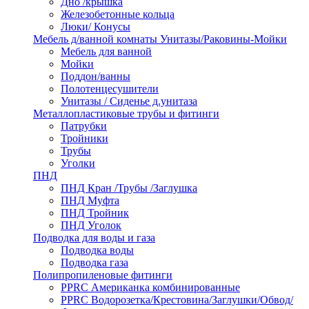
Дно /крышка
Железобетонные кольца
Люки/ Конусы
Мебель д/ванной комнаты Унитазы/Раковины-Мойки
Мебель для ванной
Мойки
Поддон/ванны
Полотенцесушители
Унитазы / Сиденье д.унитаза
Металлопластиковые трубы и фитинги
Патрубки
Тройники
Трубы
Уголки
ПНД
ПНД Кран /Трубы /Заглушка
ПНД Муфта
ПНД Тройник
ПНД Уголок
Подводка для воды и газа
Подводка воды
Подводка газа
Полипропиленовые фитинги
PPRC Американка комбинированные
PPRC Водорозетка/Крестовина/Заглушки/Обвод/