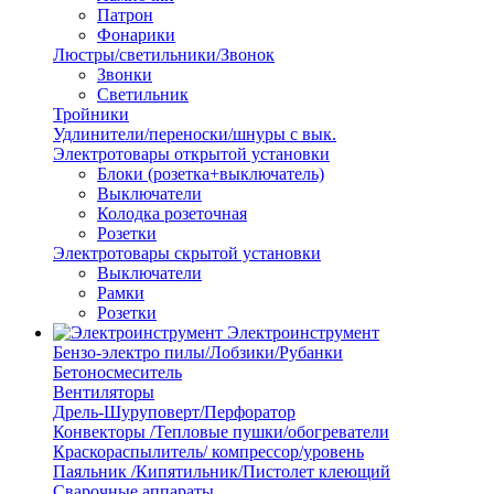
Патрон
Фонарики
Люстры/светильники/Звонок
Звонки
Светильник
Тройники
Удлинители/переноски/шнуры с вык.
Электротовары открытой установки
Блоки (розетка+выключатель)
Выключатели
Колодка розеточная
Розетки
Электротовары скрытой установки
Выключатели
Рамки
Розетки
Электроинструмент
Бензо-электро пилы/Лобзики/Рубанки
Бетоносмеситель
Вентиляторы
Дрель-Шуруповерт/Перфоратор
Конвекторы /Тепловые пушки/обогреватели
Краскораспылитель/ компрессор/уровень
Паяльник /Кипятильник/Пистолет клеющий
Сварочные аппараты