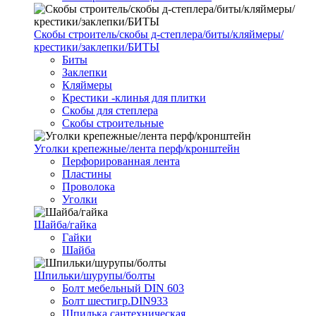
Скобы строитель/скобы д-степлера/биты/кляймеры/
крестики/заклепки/БИТЫ
Биты
Заклепки
Кляймеры
Крестики -клинья для плитки
Скобы для степлера
Скобы строительные
Уголки крепежные/лента перф/кронштейн
Перфорированная лента
Пластины
Проволока
Уголки
Шайба/гайка
Гайки
Шайба
Шпильки/шурупы/болты
Болт мебельный DIN 603
Болт шестигр.DIN933
Шпилька сантехническая