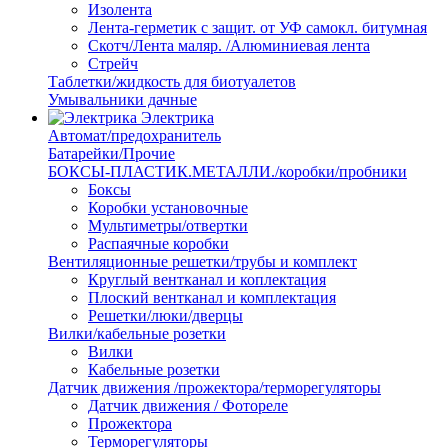
Изолента
Лента-герметик с защит. от УФ самокл. битумная
Скотч/Лента маляр. /Алюминиевая лента
Стрейч
Таблетки/жидкость для биотуалетов
Умывальники дачные
Электрика
Автомат/предохранитель
Батарейки/Прочие
БОКСЫ-ПЛАСТИК.МЕТАЛЛИ./коробки/пробники
Боксы
Коробки установочные
Мультиметры/отвертки
Распаячные коробки
Вентиляционные решетки/трубы и комплект
Круглый вентканал и коплектация
Плоский вентканал и комплектация
Решетки/люки/дверцы
Вилки/кабельные розетки
Вилки
Кабельные розетки
Датчик движения /прожектора/терморегуляторы
Датчик движения / Фотореле
Прожектора
Терморегуляторы