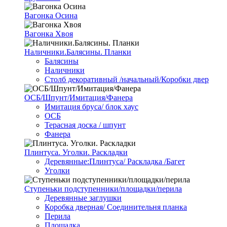
Вагонка Осина
Вагонка Хвоя
Наличники.Балясины. Планки
Балясины
Наличники
Столб декоративный /начальный/Коробки двер
ОСБ/Шпунт/Имитация/Фанера
Имитация бруса/ блок хаус
ОСБ
Терасная доска / шпунт
Фанера
Плинтуса. Уголки. Раскладки
Деревянные:Плинтуса/ Раскладка /Багет
Уголки
Ступеньки подступенники/площадки/перила
Деревянные заглушки
Коробка дверная/ Соединительня планка
Перила
Площадка