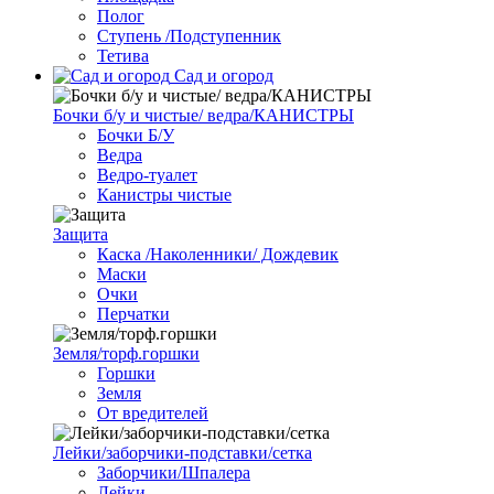
Полог
Ступень /Подступенник
Тетива
Сад и огород
Бочки б/у и чистые/ ведра/КАНИСТРЫ
Бочки Б/У
Ведра
Ведро-туалет
Канистры чистые
Защита
Каска /Наколенники/ Дождевик
Маски
Очки
Перчатки
Земля/торф.горшки
Горшки
Земля
От вредителей
Лейки/заборчики-подставки/сетка
Заборчики/Шпалера
Лейки