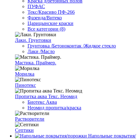
Краска д/бетонных полов
ПУФАС
Текс/Красиво ПФ-266
Фазенда/Витеко
Царицынские краски
Все категории (8)
Лаки. Грунтовки
Грунтовка /Бетоноконтак /Жидкое стекло
Лаки /Масло
Мастика. Праймер.
Морилка
Пинотекс
Пропитка аква Текс. Неомид
Биотекс Аква
Неомид пропитка/краска
Растворители
Септики
Напольные покрытия/