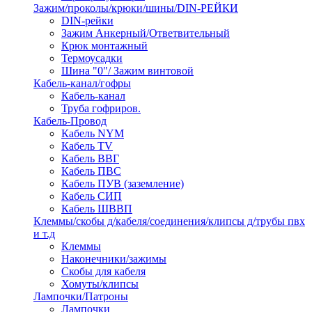
Зажим/проколы/крюки/шины/DIN-РЕЙКИ
DIN-рейки
Зажим Анкерный/Ответвительный
Крюк монтажный
Термоусадки
Шина "0"/ Зажим винтовой
Кабель-канал/гофры
Кабель-канал
Труба гофриров.
Кабель-Провод
Кабель NYM
Кабель TV
Кабель ВВГ
Кабель ПВС
Кабель ПУВ (заземление)
Кабель СИП
Кабель ШВВП
Клеммы/скобы д/кабеля/соединения/клипсы д/трубы пвх
и т.д
Клеммы
Наконечники/зажимы
Скобы для кабеля
Хомуты/клипсы
Лампочки/Патроны
Лампочки