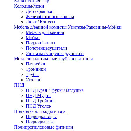
Канализация Нар
Колодцы/люки
Дно /крышка
Железобетонные кольца
Люки/ Конусы
Мебель д/ванной комнаты Унитазы/Раковины-Мойки
Мебель для ванной
Мойки
Поддон/ванны
Полотенцесушители
Унитазы / Сиденье д.унитаза
Металлопластиковые трубы и фитинги
Патрубки
Тройники
Трубы
Уголки
ПНД
ПНД Кран /Трубы /Заглушка
ПНД Муфта
ПНД Тройник
ПНД Уголок
Подводка для воды и газа
Подводка воды
Подводка газа
Полипропиленовые фитинги