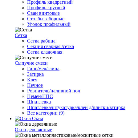
Профиль квадратный
Профиль круглый
Сваи винтовые
Столбы заборные
Уголок профильный
Сетка
Cетка рабица
Секция сварная /сетка
Сетка кладочная
Сыпучие смеси
Гипс/мел/глина
Затирка
Клея
Печное
Ровнитель/наливной пол
Цемен/ЦПС
Шпатлевка
Шпатлевка/штукатурка/клей д/плитки/затирка
Все категории (9)
Окна
Окна деревянные