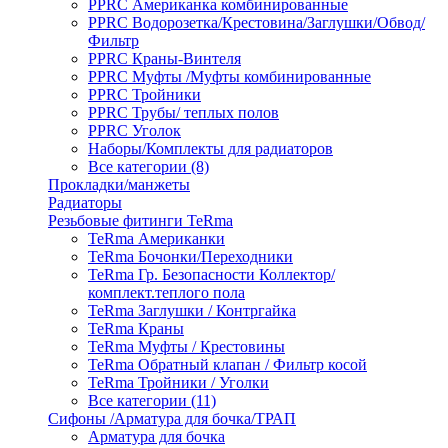
PPRC Американка комбинированные
PPRC Водорозетка/Крестовина/Заглушки/Обвод/
Фильтр
PPRC Краны-Винтеля
PPRC Муфты /Муфты комбинированные
PPRC Тройники
PPRC Трубы/ теплых полов
PPRC Уголок
Наборы/Комплекты для радиаторов
Все категории (8)
Прокладки/манжеты
Радиаторы
Резьбовые фитинги TeRma
TeRma Американки
TeRma Бочонки/Переходники
TeRma Гр. Безопасности Коллектор/
комплект.теплого пола
TeRma Заглушки / Контргайка
TeRma Краны
TeRma Муфты / Крестовины
TeRma Обратный клапан / Фильтр косой
TeRma Тройники / Уголки
Все категории (11)
Сифоны /Арматура для бочка/ТРАП
Арматура для бочка