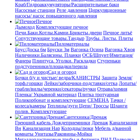
Краб/Гидроаккумуляторы/Расширительные баки
Насосные станции
Реле давления
Циркуляционные
насосы/ насос повышенного давления
Печное
Дымоход
Комплектующие печное
Печи.Баки.Котлы.Камни.Брикеты.двери
Печное литьё
Сопутствующие товары.Тандыр
Трубы. Листы. Плиты
Пиломатериалы
Брус/Доска 6м
Бруски 3м
Вагонка Осина
Вагонка Хвоя
Наличники.Балясины. Планки
ОСБ/Шпунт/Имитация/
Фанера
Плинтуса. Уголки. Раскладки
Ступеньки
подступенники/площадки/перила
Сад и огород
Бочки б/у и чистые/ ведра/КАНИСТРЫ
Защита
Земля/
торф.горшки
Лейки/заборчики-подставки/сетка
Лопаты/
грабли/вилы/черенки/секаторы/ручки
Отрава/химия
Пленка/ Укрывной материал
Плитка тротуарная
Поликорбонат и комплектующие
СЕМЕНА
Тачки /
колеса/камеры
Теплицы/дуги
Цепи/ Троссы
Шланги
полив. Комплектующие
Сантехника/Дренаж
Греющий кабель
Дождеприемники
Дренаж
Канализация
Вн
Канализация Нар
Колодцы/люки
Мебель д/ванной
комнаты Унитазы/Раковины-Мойки
Металлопластиковые трубы и фитинги
ПНД
Подводка