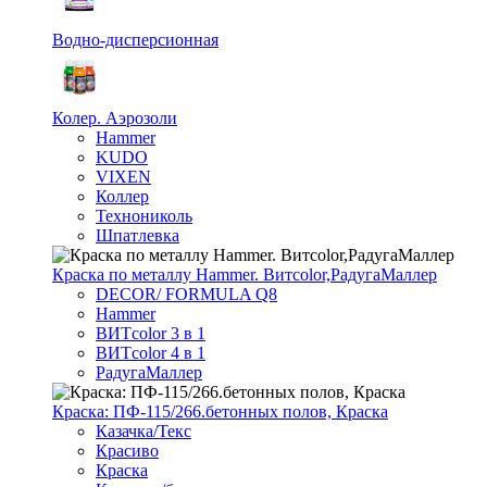
Водно-дисперсионная
Колер. Аэрозоли
Hammer
KUDO
VIXEN
Коллер
Технониколь
Шпатлевка
Краска по металлу Hammer. Витcolor,РадугаМаллер
DECOR/ FORMULA Q8
Hammer
ВИТcolor 3 в 1
ВИТcolor 4 в 1
РадугаМаллер
Краска: ПФ-115/266.бетонных полов, Краска
Казачка/Текс
Красиво
Краска