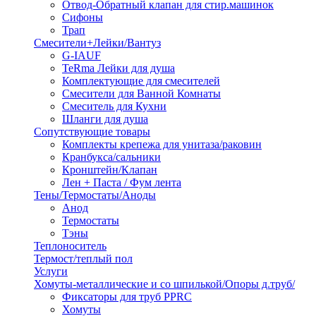
Отвод-Обратный клапан для стир.машинок
Сифоны
Трап
Смесители+Лейки/Вантуз
G-IAUF
TeRma Лейки для душа
Комплектующие для смесителей
Смесители для Ванной Комнаты
Смеситель для Кухни
Шланги для душа
Сопутствующие товары
Комплекты крепежа для унитаза/раковин
Кранбукса/сальники
Кронштейн/Клапан
Лен + Паста / Фум лента
Тены/Термостаты/Аноды
Анод
Термостаты
Тэны
Теплоноситель
Термост/теплый пол
Услуги
Хомуты-металлические и со шпилькой/Опоры д.труб/
Фиксаторы для труб PPRC
Хомуты