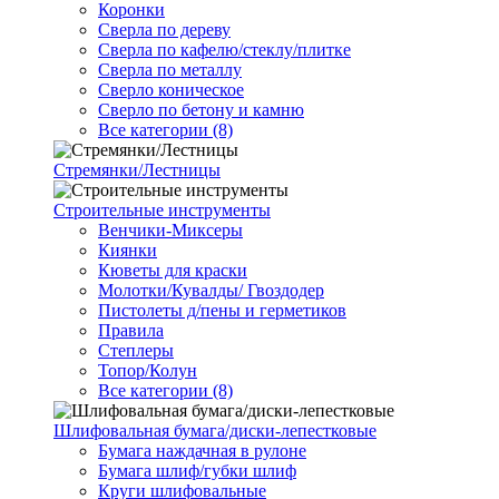
Коронки
Сверла по дереву
Сверла по кафелю/стеклу/плитке
Сверла по металлу
Сверло коническое
Сверло по бетону и камню
Все категории (8)
Стремянки/Лестницы
Строительные инструменты
Венчики-Миксеры
Киянки
Кюветы для краски
Молотки/Кувалды/ Гвоздодер
Пистолеты д/пены и герметиков
Правила
Степлеры
Топор/Колун
Все категории (8)
Шлифовальная бумага/диски-лепестковые
Бумага наждачная в рулоне
Бумага шлиф/губки шлиф
Круги шлифовальные