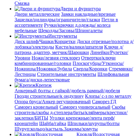
Смазка
Двери и фурнитура
Двери металлические
Замки накладные/врезные
Защелки/цилиндры/ограничители/глазки
Петли в
ассортименте
Ручки/крючки д.одежды/ колеса
мебельные
Щеколды/Засовы/Шпингалеты
Инструменты
Диск шлиф/Чашки/Корщетки
Диски отрезные/полотна д/
лобзика/электроды
Кисти/валики/шпателя
Ключи д/
патрона, адаптер, метчик/Шарошки
Линейки/Рулетки/
Уровни
Ножи/лезвия стеклорез
Отвертки/ключи
комбинированные/головки
Плоскогубцы/Утконосы/
Ножницы/Ножовки/Зубила
Сверла/Коронки
Стремянки/
Лестницы
Строительные инструменты
Шлифовальная
бумага/диски-лепестковые
Крепеж
Анкерный болты с гайкой/дюбель рамный/дюбеля
Гвозди строительные/к ондулину
Клопы/ с-з по металлу
Опора бруса/Анкер регулировачный
Саморез ГД
Саморез кровельный
Саморез универсальный
Скобы
строитель/скобы д-степлера/биты/кляймеры/крестики/
заклепки/БИТЫ
Уголки крепежные/лента перф/
кронштейн
Шайба/гайка
Шпильки/шурупы/болты
Шуруп:кольцо/кастыль.Зажимы/хомуты
Кровля/Водосточная