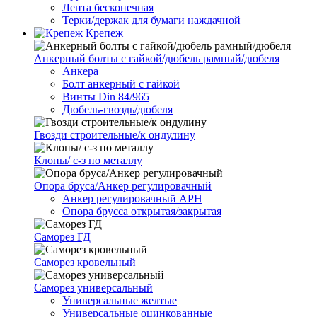
Лента бесконечная
Терки/держак для бумаги наждачной
Крепеж
Анкерный болты с гайкой/дюбель рамный/дюбеля
Анкера
Болт анкерный с гайкой
Винты Din 84/965
Дюбель-гвоздь/дюбеля
Гвозди строительные/к ондулину
Клопы/ с-з по металлу
Опора бруса/Анкер регулировачный
Анкер регулировачный АРН
Опора брусса открытая/закрытая
Саморез ГД
Саморез кровельный
Саморез универсальный
Универсальные желтые
Универсальные оцинкованные