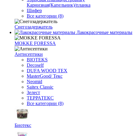
Карнизная(Капельник)/планка
Шифер
Все категории (8)
Снегозадержатель
Лакокрасочные материалы
MOKKE FORESSA
Антисептики
BIOTEKS
Decoself
DUFA WOOD TEX
MasterGood/ Текс
Neomid
Saitex Classic
Зелест
ТЕРРАТЕКС
Все категории (8)
Биотекс