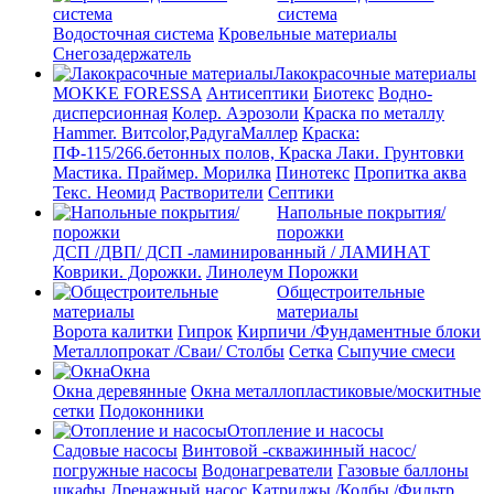
система
Водосточная система
Кровельные материалы
Снегозадержатель
Лакокрасочные материалы
MOKKE FORESSA
Антисептики
Биотекс
Водно-
дисперсионная
Колер. Аэрозоли
Краска по металлу
Hammer. Витcolor,РадугаМаллер
Краска:
ПФ-115/266.бетонных полов, Краска
Лаки. Грунтовки
Мастика. Праймер.
Морилка
Пинотекс
Пропитка аква
Текс. Неомид
Растворители
Септики
Напольные покрытия/
порожки
ДСП /ДВП/ ДСП -ламинированный / ЛАМИНАТ
Коврики. Дорожки.
Линолеум
Порожки
Общестроительные
материалы
Ворота калитки
Гипрок
Кирпичи /Фундаментные блоки
Металлопрокат /Сваи/ Столбы
Сетка
Сыпучие смеси
Окна
Окна деревянные
Окна металлопластиковые/москитные
сетки
Подоконники
Отопление и насосы
Cадовые насосы
Винтовой -скважинный насос/
погружные насосы
Водонагреватели
Газовые баллоны
шкафы
Дренажный насос
Катриджы /Колбы /Фильтр