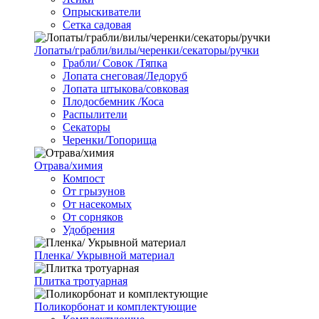
Опрыскиватели
Сетка садовая
Лопаты/грабли/вилы/черенки/секаторы/ручки
Грабли/ Совок /Тяпка
Лопата снеговая/Ледоруб
Лопата штыкова/совковая
Плодосбемник /Коса
Распылители
Секаторы
Черенки/Топорища
Отрава/химия
Компост
От грызунов
От насекомых
От сорняков
Удобрения
Пленка/ Укрывной материал
Плитка тротуарная
Поликорбонат и комплектующие