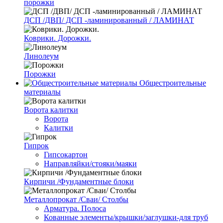
порожки
ДСП /ДВП/ ДСП -ламинированный / ЛАМИНАТ
Коврики. Дорожки.
Линолеум
Порожки
Общестроительные
материалы
Ворота калитки
Ворота
Калитки
Гипрок
Гипсокартон
Направляйки/стояки/маяки
Кирпичи /Фундаментные блоки
Металлопрокат /Сваи/ Столбы
Арматура. Полоса
Кованные элементы/крышки/заглушки-для труб