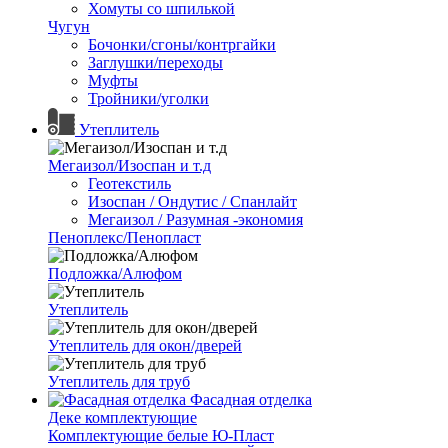
Хомуты со шпилькой
Чугун
Бочонки/сгоны/контргайки
Заглушки/переходы
Муфты
Тройники/уголки
Утеплитель
Мегаизол/Изоспан и т.д
Геотекстиль
Изоспан / Ондутис / Спанлайт
Мегаизол / Разумная -экономия
Пеноплекс/Пенопласт
Подложка/Алюфом
Утеплитель
Утеплитель для окон/дверей
Утеплитель для труб
Фасадная отделка
Деке комплектующие
Комплектующие белые Ю-Пласт