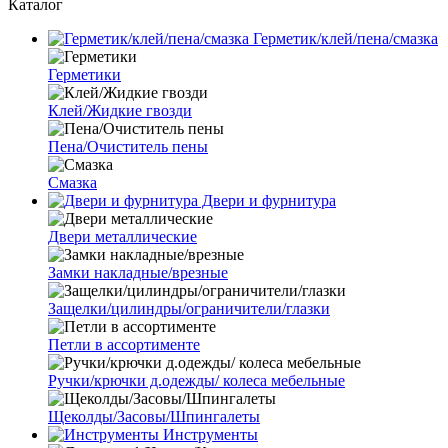
Каталог
Герметик/клей/пена/смазка
Герметики
Клей/Жидкие гвозди
Пена/Очиститель пены
Смазка
Двери и фурнитура
Двери металлические
Замки накладные/врезные
Защелки/цилиндры/ограничители/глазки
Петли в ассортименте
Ручки/крючки д.одежды/ колеса мебельные
Щеколды/Засовы/Шпингалеты
Инструменты