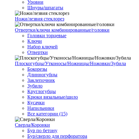
Уровни
Шнуры/шпагаты
Ножи/лезвия стеклорез
Отвертки/ключи комбинированные/головки
Головки торцевые
Ключи
Набор ключей
Отвертки
Плоскогубцы/Утконосы/Ножницы/Ножовки/Зубила
Бокорезы
Длинногубцы
Заклепочник
Зубило
Круглогубцы
Крюки вязальные/шило
Кусачки
Напильники
Все категории (15)
Сверла/Коронки
Бур по бетону
Бур/сверло для перфоратора