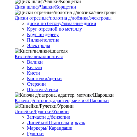
Диск шлиф/Чашки/Корщетки
Диски отрезные/полотна д/лобзика/электроды
диски по бетону/алмазные диски
Круг отрезной по металлу
Круг по дереву
Пилки/полотна
Электроды
Кисти/валики/шпателя
Валики
Кельма
Кисти
Кисточки/щетки
Стержни
Шпатель/терка
Ключи д/патрона, адаптер, метчик/Шарошки
Линейки/Рулетки/Уровни
Запчасти д/бензопил
Линейки/Штангельциркуль
Маркеры/ Карандаши
Рулетки