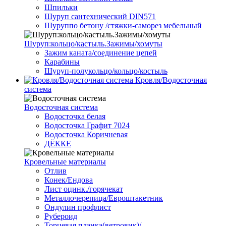
Шпильки
Шуруп сантехнический DIN571
Шуруппо бетону /стяжки-саморез мебельный
Шуруп:кольцо/кастыль.Зажимы/хомуты
Зажим каната/соединение цепей
Карабины
Шуруп-полукольцо/кольцо/костыль
Кровля/Водосточная
система
Водосточная система
Водосточка белая
Водосточка Графит 7024
Водосточка Коричневая
ДЁККЕ
Кровельные материалы
Отлив
Конек/Ендова
Лист оцинк./горячекат
Металлочерепица/Евроштакетник
Ондулин профлист
Рубероид
Торцевая планка(ветровик)/