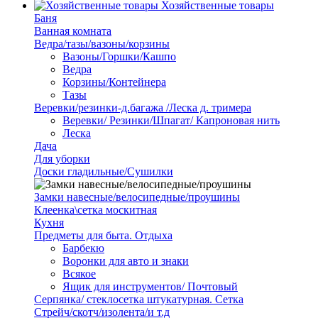
Хозяйственные товары
Баня
Ванная комната
Ведра/тазы/вазоны/корзины
Вазоны/Горшки/Кашпо
Ведра
Корзины/Контейнера
Тазы
Веревки/резинки-д.багажа /Леска д. тримера
Веревки/ Резинки/Шпагат/ Капроновая нить
Леска
Дача
Для уборки
Доски гладильные/Сушилки
Замки навесные/велосипедные/проушины
Клеенка\сетка москитная
Кухня
Предметы для быта. Отдыха
Барбекю
Воронки для авто и знаки
Всякое
Ящик для инструментов/ Почтовый
Серпянка/ стеклосетка штукатурная. Сетка
Стрейч/скотч/изолента/и т.д