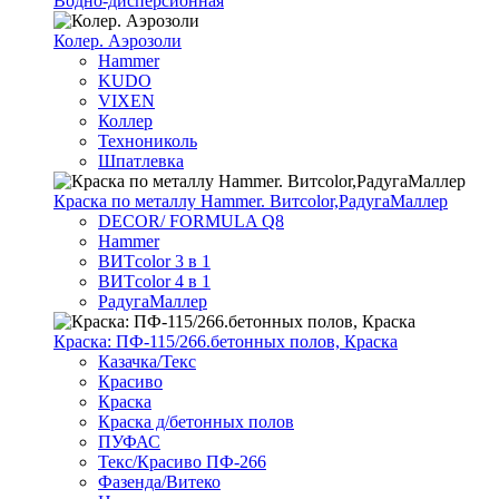
Водно-дисперсионная
Колер. Аэрозоли
Hammer
KUDO
VIXEN
Коллер
Технониколь
Шпатлевка
Краска по металлу Hammer. Витcolor,РадугаМаллер
DECOR/ FORMULA Q8
Hammer
ВИТcolor 3 в 1
ВИТcolor 4 в 1
РадугаМаллер
Краска: ПФ-115/266.бетонных полов, Краска
Казачка/Текс
Красиво
Краска
Краска д/бетонных полов
ПУФАС
Текс/Красиво ПФ-266
Фазенда/Витеко