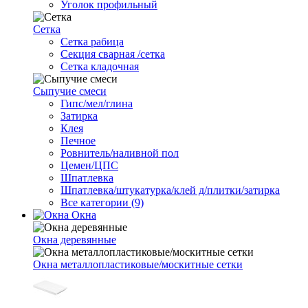
Уголок профильный
Сетка
Cетка рабица
Секция сварная /сетка
Сетка кладочная
Сыпучие смеси
Гипс/мел/глина
Затирка
Клея
Печное
Ровнитель/наливной пол
Цемен/ЦПС
Шпатлевка
Шпатлевка/штукатурка/клей д/плитки/затирка
Все категории (9)
Окна
Окна деревянные
Окна металлопластиковые/москитные сетки