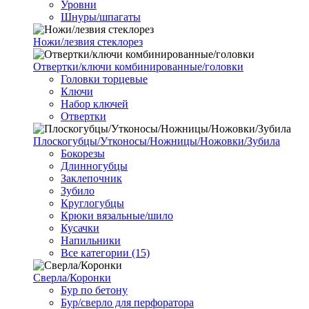
Уровни
Шнуры/шпагаты
Ножи/лезвия стеклорез
Отвертки/ключи комбинированные/головки
Головки торцевые
Ключи
Набор ключей
Отвертки
Плоскогубцы/Утконосы/Ножницы/Ножовки/Зубила
Бокорезы
Длинногубцы
Заклепочник
Зубило
Круглогубцы
Крюки вязальные/шило
Кусачки
Напильники
Все категории (15)
Сверла/Коронки
Бур по бетону
Бур/сверло для перфоратора