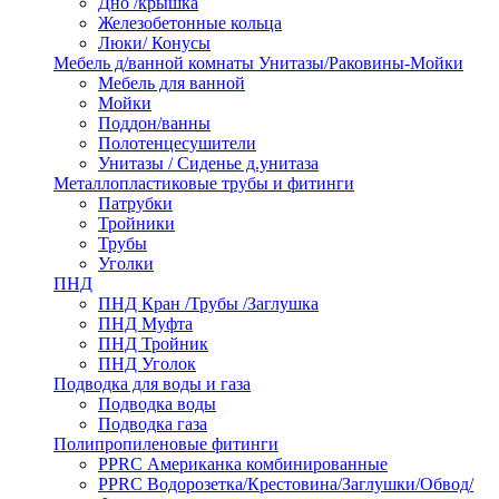
Дно /крышка
Железобетонные кольца
Люки/ Конусы
Мебель д/ванной комнаты Унитазы/Раковины-Мойки
Мебель для ванной
Мойки
Поддон/ванны
Полотенцесушители
Унитазы / Сиденье д.унитаза
Металлопластиковые трубы и фитинги
Патрубки
Тройники
Трубы
Уголки
ПНД
ПНД Кран /Трубы /Заглушка
ПНД Муфта
ПНД Тройник
ПНД Уголок
Подводка для воды и газа
Подводка воды
Подводка газа
Полипропиленовые фитинги
PPRC Американка комбинированные
PPRC Водорозетка/Крестовина/Заглушки/Обвод/