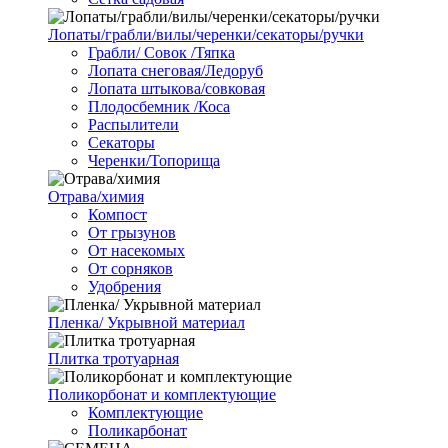
Лопаты/грабли/вилы/черенки/секаторы/ручки
Грабли/ Совок /Тяпка
Лопата снеговая/Ледоруб
Лопата штыкова/совковая
Плодосбемник /Коса
Распылители
Секаторы
Черенки/Топорища
Отрава/химия
Компост
От грызунов
От насекомых
От сорняков
Удобрения
Пленка/ Укрывной материал
Плитка тротуарная
Поликорбонат и комплектующие
Комплектующие
Поликарбонат