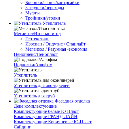
Бочонки/сгоны/контргайки
Заглушки/переходы
Муфты
Тройники/уголки
Утеплитель
Мегаизол/Изоспан и т.д
Геотекстиль
Изоспан / Ондутис / Спанлайт
Мегаизол / Разумная -экономия
Пеноплекс/Пенопласт
Подложка/Алюфом
Утеплитель
Утеплитель для окон/дверей
Утеплитель для труб
Фасадная отделка
Деке комплектующие
Комплектующие белые Ю-Пласт
Комплектующие ГРАНД ЛАЙН
Комплектующие Коричневые Ю-Пласт
Сайдинг