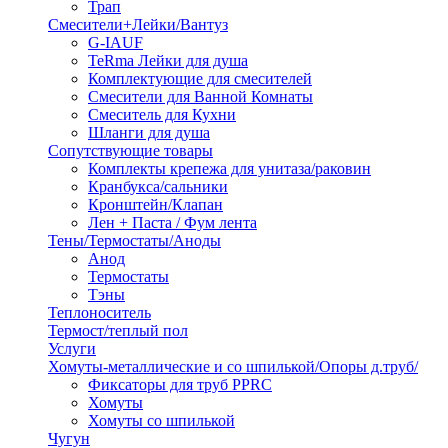
Трап
Смесители+Лейки/Вантуз
G-IAUF
TeRma Лейки для душа
Комплектующие для смесителей
Смесители для Ванной Комнаты
Смеситель для Кухни
Шланги для душа
Сопутствующие товары
Комплекты крепежа для унитаза/раковин
Кранбукса/сальники
Кронштейн/Клапан
Лен + Паста / Фум лента
Тены/Термостаты/Аноды
Анод
Термостаты
Тэны
Теплоноситель
Термост/теплый пол
Услуги
Хомуты-металлические и со шпилькой/Опоры д.труб/
Фиксаторы для труб PPRC
Хомуты
Хомуты со шпилькой
Чугун