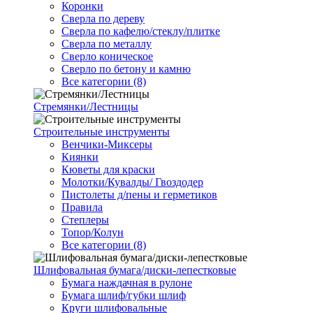
Коронки
Сверла по дереву
Сверла по кафелю/стеклу/плитке
Сверла по металлу
Сверло коническое
Сверло по бетону и камню
Все категории (8)
Стремянки/Лестницы
Строительные инструменты
Венчики-Миксеры
Киянки
Кюветы для краски
Молотки/Кувалды/ Гвоздодер
Пистолеты д/пены и герметиков
Правила
Степлеры
Топор/Колун
Все категории (8)
Шлифовальная бумага/диски-лепестковые
Бумага наждачная в рулоне
Бумага шлиф/губки шлиф
Круги шлифовальные