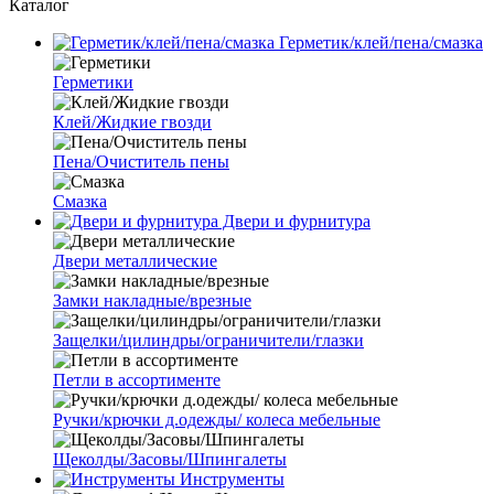
Каталог
Герметик/клей/пена/смазка
Герметики
Клей/Жидкие гвозди
Пена/Очиститель пены
Смазка
Двери и фурнитура
Двери металлические
Замки накладные/врезные
Защелки/цилиндры/ограничители/глазки
Петли в ассортименте
Ручки/крючки д.одежды/ колеса мебельные
Щеколды/Засовы/Шпингалеты
Инструменты