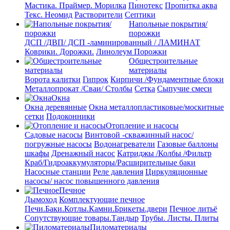
Мастика. Праймер.
Морилка
Пинотекс
Пропитка аква
Текс. Неомид
Растворители
Септики
Напольные покрытия/
порожки
ДСП /ДВП/ ДСП -ламинированный / ЛАМИНАТ
Коврики. Дорожки.
Линолеум
Порожки
Общестроительные
материалы
Ворота калитки
Гипрок
Кирпичи /Фундаментные блоки
Металлопрокат /Сваи/ Столбы
Сетка
Сыпучие смеси
Окна
Окна деревянные
Окна металлопластиковые/москитные
сетки
Подоконники
Отопление и насосы
Cадовые насосы
Винтовой -скважинный насос/
погружные насосы
Водонагреватели
Газовые баллоны
шкафы
Дренажный насос
Катриджы /Колбы /Фильтр
Краб/Гидроаккумуляторы/Расширительные баки
Насосные станции
Реле давления
Циркуляционные
насосы/ насос повышенного давления
Печное
Дымоход
Комплектующие печное
Печи.Баки.Котлы.Камни.Брикеты.двери
Печное литьё
Сопутствующие товары.Тандыр
Трубы. Листы. Плиты
Пиломатериалы