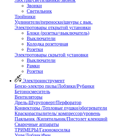
Люстры/светильники/Звонок
Звонки
Светильник
Тройники
Удлинители/переноски/шнуры с вык.
Электротовары открытой установки
Блоки (розетка+выключатель)
Выключатели
Колодка розеточная
Розетки
Электротовары скрытой установки
Выключатели
Рамки
Розетки
Электроинструмент
Бензо-электро пилы/Лобзики/Рубанки
Бетоносмеситель
Вентиляторы
Дрель-Шуруповерт/Перфоратор
Конвекторы /Тепловые пушки/обогреватели
Краскораспылитель/ компрессор/уровень
Паяльник /Кипятильник/Пистолет клеющий
Сварочные аппараты
ТРИМЕРЫ/Газонокосилка
Ушм/Лобзик/Фен