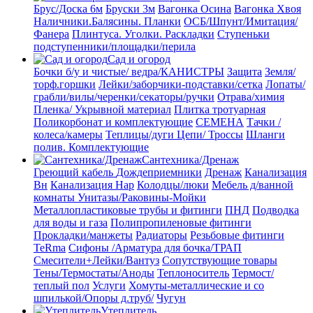
Брус/Доска 6м
Бруски 3м
Вагонка Осина
Вагонка Хвоя
Наличники.Балясины. Планки
ОСБ/Шпунт/Имитация/
Фанера
Плинтуса. Уголки. Раскладки
Ступеньки
подступенники/площадки/перила
Сад и огород
Бочки б/у и чистые/ ведра/КАНИСТРЫ
Защита
Земля/
торф.горшки
Лейки/заборчики-подставки/сетка
Лопаты/
грабли/вилы/черенки/секаторы/ручки
Отрава/химия
Пленка/ Укрывной материал
Плитка тротуарная
Поликорбонат и комплектующие
СЕМЕНА
Тачки /
колеса/камеры
Теплицы/дуги
Цепи/ Троссы
Шланги
полив. Комплектующие
Сантехника/Дренаж
Греющий кабель
Дождеприемники
Дренаж
Канализация
Вн
Канализация Нар
Колодцы/люки
Мебель д/ванной
комнаты Унитазы/Раковины-Мойки
Металлопластиковые трубы и фитинги
ПНД
Подводка
для воды и газа
Полипропиленовые фитинги
Прокладки/манжеты
Радиаторы
Резьбовые фитинги
TeRma
Сифоны /Арматура для бочка/ТРАП
Смесители+Лейки/Вантуз
Сопутствующие товары
Тены/Термостаты/Аноды
Теплоноситель
Термост/
теплый пол
Услуги
Хомуты-металлические и со
шпилькой/Опоры д.труб/
Чугун
Утеплитель