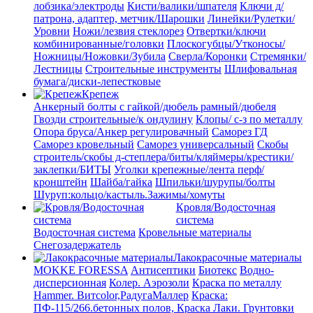
лобзика/электроды
Кисти/валики/шпателя
Ключи д/
патрона, адаптер, метчик/Шарошки
Линейки/Рулетки/
Уровни
Ножи/лезвия стеклорез
Отвертки/ключи
комбинированные/головки
Плоскогубцы/Утконосы/
Ножницы/Ножовки/Зубила
Сверла/Коронки
Стремянки/
Лестницы
Строительные инструменты
Шлифовальная
бумага/диски-лепестковые
Крепеж
Анкерный болты с гайкой/дюбель рамный/дюбеля
Гвозди строительные/к ондулину
Клопы/ с-з по металлу
Опора бруса/Анкер регулировачный
Саморез ГД
Саморез кровельный
Саморез универсальный
Скобы
строитель/скобы д-степлера/биты/кляймеры/крестики/
заклепки/БИТЫ
Уголки крепежные/лента перф/
кронштейн
Шайба/гайка
Шпильки/шурупы/болты
Шуруп:кольцо/кастыль.Зажимы/хомуты
Кровля/Водосточная
система
Водосточная система
Кровельные материалы
Снегозадержатель
Лакокрасочные материалы
MOKKE FORESSA
Антисептики
Биотекс
Водно-
дисперсионная
Колер. Аэрозоли
Краска по металлу
Hammer. Витcolor,РадугаМаллер
Краска:
ПФ-115/266.бетонных полов, Краска
Лаки. Грунтовки