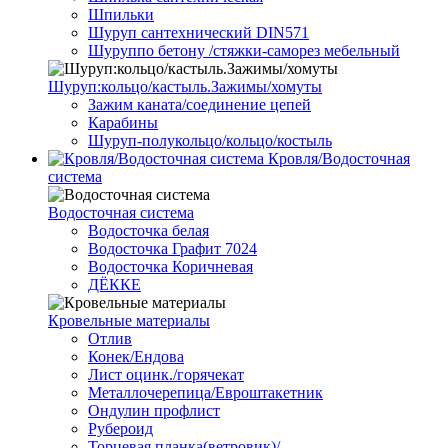
Шпильки
Шуруп сантехнический DIN571
Шуруппо бетону /стяжки-саморез мебельный
Шуруп:кольцо/кастыль.Зажимы/хомуты
Зажим каната/соединение цепей
Карабины
Шуруп-полукольцо/кольцо/костыль
Кровля/Водосточная
система
Водосточная система
Водосточка белая
Водосточка Графит 7024
Водосточка Коричневая
ДЁККЕ
Кровельные материалы
Отлив
Конек/Ендова
Лист оцинк./горячекат
Металлочерепица/Евроштакетник
Ондулин профлист
Рубероид
Торцевая планка(ветровик)/