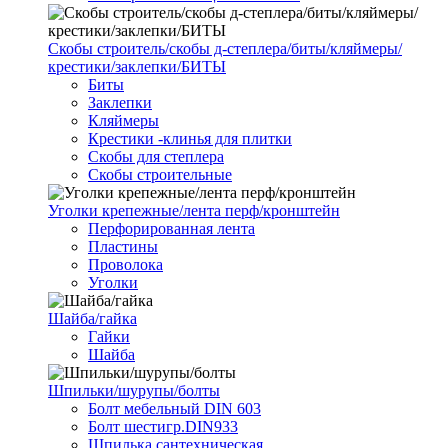
Скобы строитель/скобы д-степлера/биты/кляймеры/
крестики/заклепки/БИТЫ
Биты
Заклепки
Кляймеры
Крестики -клинья для плитки
Скобы для степлера
Скобы строительные
Уголки крепежные/лента перф/кронштейн
Перфорированная лента
Пластины
Проволока
Уголки
Шайба/гайка
Гайки
Шайба
Шпильки/шурупы/болты
Болт мебельный DIN 603
Болт шестигр.DIN933
Шпилька сантехническая