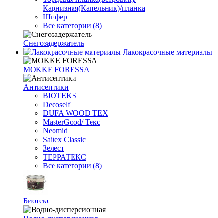
Карнизная(Капельник)/планка
Шифер
Все категории (8)
Снегозадержатель
Лакокрасочные материалы
MOKKE FORESSA
Антисептики
BIOTEKS
Decoself
DUFA WOOD TEX
MasterGood/ Текс
Neomid
Saitex Classic
Зелест
ТЕРРАТЕКС
Все категории (8)
Биотекс