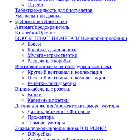
Стрейч
Таблетки/жидкость для биотуалетов
Умывальники дачные
Электрика
Автомат/предохранитель
Батарейки/Прочие
БОКСЫ-ПЛАСТИК.МЕТАЛЛИ./коробки/пробники
Боксы
Коробки установочные
Мультиметры/отвертки
Распаячные коробки
Вентиляционные решетки/трубы и комплект
Круглый вентканал и коплектация
Плоский вентканал и комплектация
Решетки/люки/дверцы
Вилки/кабельные розетки
Вилки
Кабельные розетки
Датчик движения /прожектора/терморегуляторы
Датчик движения / Фотореле
Прожектора
Терморегуляторы
Зажим/проколы/крюки/шины/DIN-РЕЙКИ
DIN-рейки
Зажим Анкерный/Ответвительный