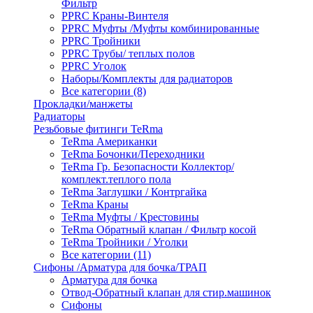
Фильтр
PPRC Краны-Винтеля
PPRC Муфты /Муфты комбинированные
PPRC Тройники
PPRC Трубы/ теплых полов
PPRC Уголок
Наборы/Комплекты для радиаторов
Все категории (8)
Прокладки/манжеты
Радиаторы
Резьбовые фитинги TeRma
TeRma Американки
TeRma Бочонки/Переходники
TeRma Гр. Безопасности Коллектор/
комплект.теплого пола
TeRma Заглушки / Контргайка
TeRma Краны
TeRma Муфты / Крестовины
TeRma Обратный клапан / Фильтр косой
TeRma Тройники / Уголки
Все категории (11)
Сифоны /Арматура для бочка/ТРАП
Арматура для бочка
Отвод-Обратный клапан для стир.машинок
Сифоны