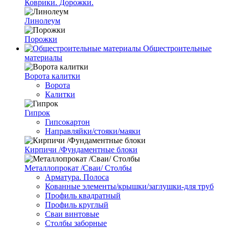
Коврики. Дорожки.
Линолеум
Порожки
Общестроительные
материалы
Ворота калитки
Ворота
Калитки
Гипрок
Гипсокартон
Направляйки/стояки/маяки
Кирпичи /Фундаментные блоки
Металлопрокат /Сваи/ Столбы
Арматура. Полоса
Кованные элементы/крышки/заглушки-для труб
Профиль квадратный
Профиль круглый
Сваи винтовые
Столбы заборные