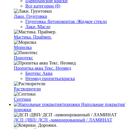
Царицынские краски
Все категории (8)
Лаки. Грунтовки
Грунтовка /Бетоноконтак /Жидкое стекло
Лаки /Масло
Мастика. Праймер.
Морилка
Пинотекс
Пропитка аква Текс. Неомид
Биотекс Аква
Неомид пропитка/краска
Растворители
Септики
Напольные покрытия/
порожки
ДСП /ДВП/ ДСП -ламинированный / ЛАМИНАТ