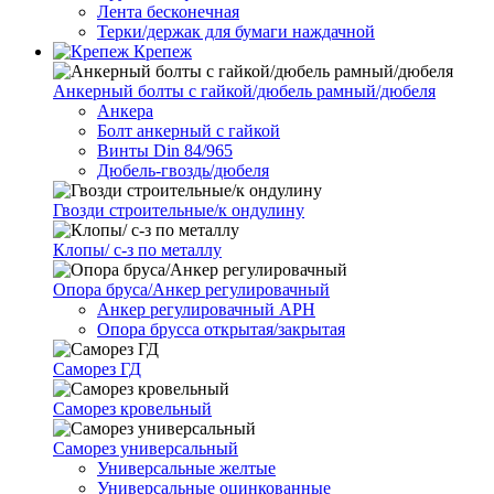
Лента бесконечная
Терки/держак для бумаги наждачной
Крепеж
Анкерный болты с гайкой/дюбель рамный/дюбеля
Анкера
Болт анкерный с гайкой
Винты Din 84/965
Дюбель-гвоздь/дюбеля
Гвозди строительные/к ондулину
Клопы/ с-з по металлу
Опора бруса/Анкер регулировачный
Анкер регулировачный АРН
Опора брусса открытая/закрытая
Саморез ГД
Саморез кровельный
Саморез универсальный
Универсальные желтые
Универсальные оцинкованные