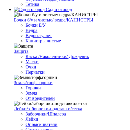
Тетива
Сад и огород
Бочки б/у и чистые/ ведра/КАНИСТРЫ
Бочки Б/У
Ведра
Ведро-туалет
Канистры чистые
Защита
Каска /Наколенники/ Дождевик
Маски
Очки
Перчатки
Земля/торф.горшки
Горшки
Земля
От вредителей
Лейки/заборчики-подставки/сетка
Заборчики/Шпалера
Лейки
Опрыскиватели
Сетка садовая