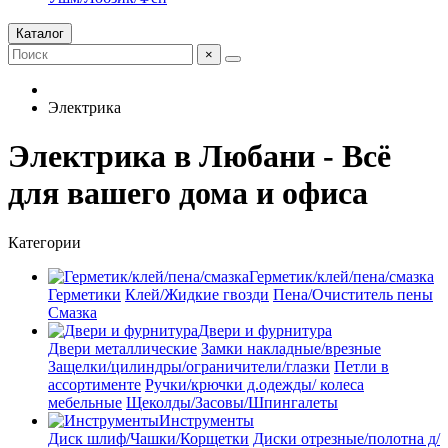
Каталог
×
Электрика
Электрика в Любани - Всё
для вашего дома и офиса
Категории
Герметик/клей/пена/смазка
Герметики
Клей/Жидкие гвозди
Пена/Очиститель пены
Смазка
Двери и фурнитура
Двери металлические
Замки накладные/врезные
Защелки/цилиндры/ограничители/глазки
Петли в
ассортименте
Ручки/крючки д.одежды/ колеса
мебельные
Щеколды/Засовы/Шпингалеты
Инструменты
Диск шлиф/Чашки/Корщетки
Диски отрезные/полотна д/