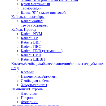
Крюк монтажный
Термоусадки
Шина "0"/ Зажим винтовой
Кабель-канал/гофры
Кабель-канал
Труба гофриров.
Кабель-Провод
Кабель NYM
Кабель TV
Кабель ВВГ
Кабель ПВС
Кабель ПУВ (заземление)
Кабель СИП
Кабель ШВВП
Клеммы/скобы д/кабеля/соединения/клипсы д/трубы пвх
и т.д
Клеммы
Наконечники/зажимы
Скобы для кабеля
Хомуты/клипсы
Лампочки/Патроны
Лампочки
Патрон
Фонарики