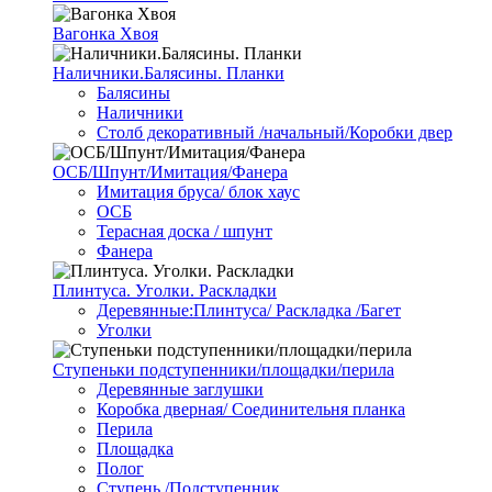
Вагонка Хвоя
Наличники.Балясины. Планки
Балясины
Наличники
Столб декоративный /начальный/Коробки двер
ОСБ/Шпунт/Имитация/Фанера
Имитация бруса/ блок хаус
ОСБ
Терасная доска / шпунт
Фанера
Плинтуса. Уголки. Раскладки
Деревянные:Плинтуса/ Раскладка /Багет
Уголки
Ступеньки подступенники/площадки/перила
Деревянные заглушки
Коробка дверная/ Соединительня планка
Перила
Площадка
Полог
Ступень /Подступенник