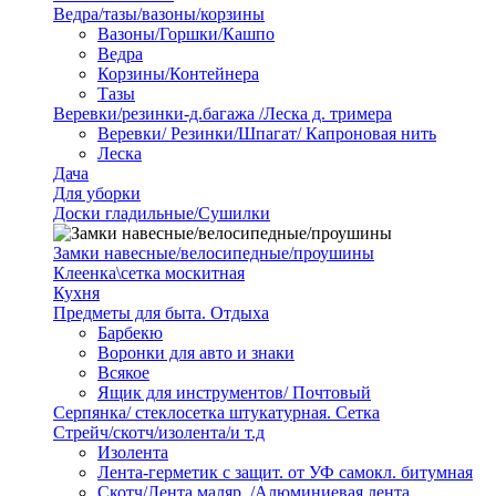
Ведра/тазы/вазоны/корзины
Вазоны/Горшки/Кашпо
Ведра
Корзины/Контейнера
Тазы
Веревки/резинки-д.багажа /Леска д. тримера
Веревки/ Резинки/Шпагат/ Капроновая нить
Леска
Дача
Для уборки
Доски гладильные/Сушилки
Замки навесные/велосипедные/проушины
Клеенка\сетка москитная
Кухня
Предметы для быта. Отдыха
Барбекю
Воронки для авто и знаки
Всякое
Ящик для инструментов/ Почтовый
Серпянка/ стеклосетка штукатурная. Сетка
Стрейч/скотч/изолента/и т.д
Изолента
Лента-герметик с защит. от УФ самокл. битумная
Скотч/Лента маляр. /Алюминиевая лента