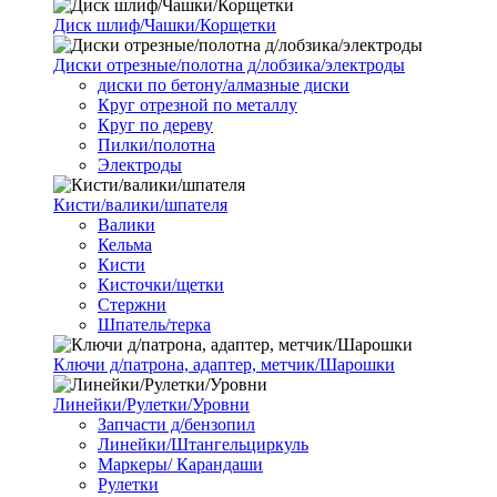
Диск шлиф/Чашки/Корщетки
Диски отрезные/полотна д/лобзика/электроды
диски по бетону/алмазные диски
Круг отрезной по металлу
Круг по дереву
Пилки/полотна
Электроды
Кисти/валики/шпателя
Валики
Кельма
Кисти
Кисточки/щетки
Стержни
Шпатель/терка
Ключи д/патрона, адаптер, метчик/Шарошки
Линейки/Рулетки/Уровни
Запчасти д/бензопил
Линейки/Штангельциркуль
Маркеры/ Карандаши
Рулетки