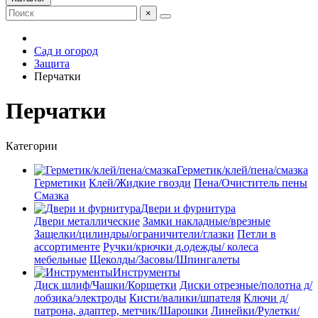
×
Сад и огород
Защита
Перчатки
Перчатки
Категории
Герметик/клей/пена/смазка
Герметики
Клей/Жидкие гвозди
Пена/Очиститель пены
Смазка
Двери и фурнитура
Двери металлические
Замки накладные/врезные
Защелки/цилиндры/ограничители/глазки
Петли в
ассортименте
Ручки/крючки д.одежды/ колеса
мебельные
Щеколды/Засовы/Шпингалеты
Инструменты
Диск шлиф/Чашки/Корщетки
Диски отрезные/полотна д/
лобзика/электроды
Кисти/валики/шпателя
Ключи д/
патрона, адаптер, метчик/Шарошки
Линейки/Рулетки/