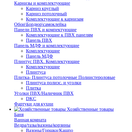
Карнизы и комплектующие
Карниз круглый
Карниз потолочный
Комплектующие к карнизам
Обои\Бордюр\самоклейка
Панели ПВХ и компектующие
Комплектующие к ПВХ панелям
Панель ПВХ
Панель МДФ и комплектующие
Комплектующие
Панель МДФ
Плинтус ПВХ. Комплектующие
Комплектующие
Плинтуса
Плитка- Плинтуса потолочные Полиистероловые
Плинтуса полиэс. и уголки
Плитка
Уголки ПВХ/Наличник ПВХ
DKC
Фартуки для кухни
Хозяйственные товары
Баня
Ванная комната
Ведра/тазы/вазоны/корзины
Вазоны/Горшки/Кашпо