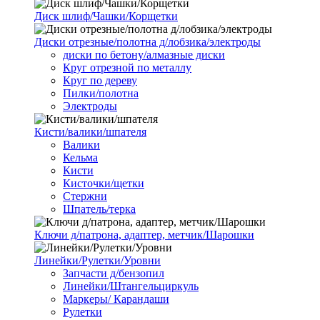
Диск шлиф/Чашки/Корщетки
Диски отрезные/полотна д/лобзика/электроды
диски по бетону/алмазные диски
Круг отрезной по металлу
Круг по дереву
Пилки/полотна
Электроды
Кисти/валики/шпателя
Валики
Кельма
Кисти
Кисточки/щетки
Стержни
Шпатель/терка
Ключи д/патрона, адаптер, метчик/Шарошки
Линейки/Рулетки/Уровни
Запчасти д/бензопил
Линейки/Штангельциркуль
Маркеры/ Карандаши
Рулетки