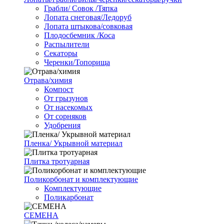
Грабли/ Совок /Тяпка
Лопата снеговая/Ледоруб
Лопата штыкова/совковая
Плодосбемник /Коса
Распылители
Секаторы
Черенки/Топорища
Отрава/химия
Компост
От грызунов
От насекомых
От сорняков
Удобрения
Пленка/ Укрывной материал
Плитка тротуарная
Поликорбонат и комплектующие
Комплектующие
Поликарбонат
СЕМЕНА