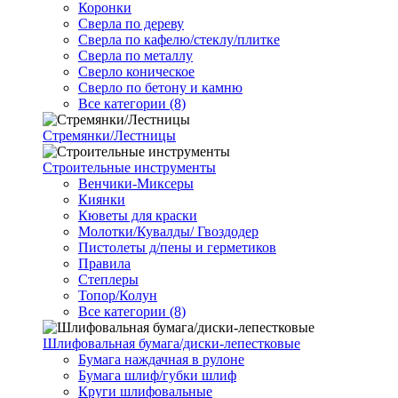
Коронки
Сверла по дереву
Сверла по кафелю/стеклу/плитке
Сверла по металлу
Сверло коническое
Сверло по бетону и камню
Все категории (8)
Стремянки/Лестницы
Строительные инструменты
Венчики-Миксеры
Киянки
Кюветы для краски
Молотки/Кувалды/ Гвоздодер
Пистолеты д/пены и герметиков
Правила
Степлеры
Топор/Колун
Все категории (8)
Шлифовальная бумага/диски-лепестковые
Бумага наждачная в рулоне
Бумага шлиф/губки шлиф
Круги шлифовальные