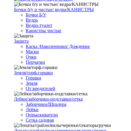
Бочки б/у и чистые/ ведра/КАНИСТРЫ
Бочки Б/У
Ведра
Ведро-туалет
Канистры чистые
Защита
Каска /Наколенники/ Дождевик
Маски
Очки
Перчатки
Земля/торф.горшки
Горшки
Земля
От вредителей
Лейки/заборчики-подставки/сетка
Заборчики/Шпалера
Лейки
Опрыскиватели
Сетка садовая
Лопаты/грабли/вилы/черенки/секаторы/ручки