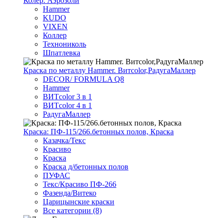
Колер. Аэрозоли
Hammer
KUDO
VIXEN
Коллер
Технониколь
Шпатлевка
Краска по металлу Hammer. Витcolor,РадугаМаллер
DECOR/ FORMULA Q8
Hammer
ВИТcolor 3 в 1
ВИТcolor 4 в 1
РадугаМаллер
Краска: ПФ-115/266.бетонных полов, Краска
Казачка/Текс
Красиво
Краска
Краска д/бетонных полов
ПУФАС
Текс/Красиво ПФ-266
Фазенда/Витеко
Царицынские краски
Все категории (8)