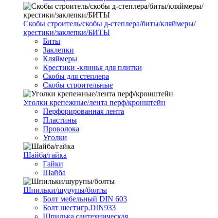
Скобы строитель/скобы д-степлера/биты/кляймеры/
крестики/заклепки/БИТЫ
Биты
Заклепки
Кляймеры
Крестики -клинья для плитки
Скобы для степлера
Скобы строительные
Уголки крепежные/лента перф/кронштейн
Перфорированная лента
Пластины
Проволока
Уголки
Шайба/гайка
Гайки
Шайба
Шпильки/шурупы/болты
Болт мебельный DIN 603
Болт шестигр.DIN933
Шпилька сантехническая