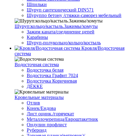
Шпильки
Шуруп сантехнический DIN571
Шуруппо бетону /стяжки-саморез мебельный
Шуруп:кольцо/кастыль.Зажимы/хомуты
Зажим каната/соединение цепей
Карабины
Шуруп-полукольцо/кольцо/костыль
Кровля/Водосточная
система
Водосточная система
Водосточка белая
Водосточка Графит 7024
Водосточка Коричневая
ДЁККЕ
Кровельные материалы
Отлив
Конек/Ендова
Лист оцинк./горячекат
Металлочерепица/Евроштакетник
Ондулин профлист
Рубероид
Торцевая планка(ветровик)/