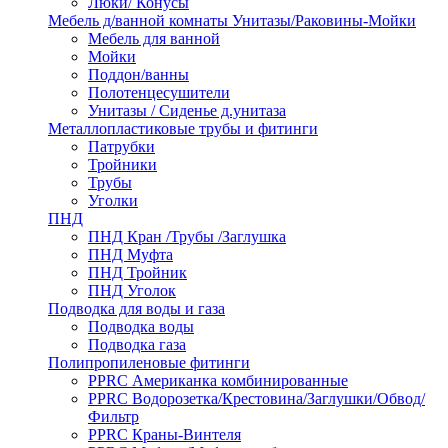
Люки/ Конусы
Мебель д/ванной комнаты Унитазы/Раковины-Мойки
Мебель для ванной
Мойки
Поддон/ванны
Полотенцесушители
Унитазы / Сиденье д.унитаза
Металлопластиковые трубы и фитинги
Патрубки
Тройники
Трубы
Уголки
ПНД
ПНД Кран /Трубы /Заглушка
ПНД Муфта
ПНД Тройник
ПНД Уголок
Подводка для воды и газа
Подводка воды
Подводка газа
Полипропиленовые фитинги
PPRC Американка комбинированные
PPRC Водорозетка/Крестовина/Заглушки/Обвод/
Фильтр
PPRC Краны-Винтеля