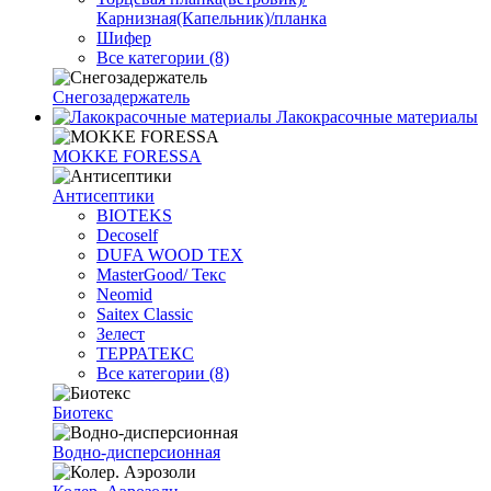
Карнизная(Капельник)/планка
Шифер
Все категории (8)
Снегозадержатель
Лакокрасочные материалы
MOKKE FORESSA
Антисептики
BIOTEKS
Decoself
DUFA WOOD TEX
MasterGood/ Текс
Neomid
Saitex Classic
Зелест
ТЕРРАТЕКС
Все категории (8)
Биотекс
Водно-дисперсионная