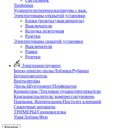
Светильник
Тройники
Удлинители/переноски/шнуры с вык.
Электротовары открытой установки
Блоки (розетка+выключатель)
Выключатели
Колодка розеточная
Розетки
Электротовары скрытой установки
Выключатели
Рамки
Розетки
Электроинструмент
Бензо-электро пилы/Лобзики/Рубанки
Бетоносмеситель
Вентиляторы
Дрель-Шуруповерт/Перфоратор
Конвекторы /Тепловые пушки/обогреватели
Краскораспылитель/ компрессор/уровень
Паяльник /Кипятильник/Пистолет клеющий
Сварочные аппараты
ТРИМЕРЫ/Газонокосилка
Ушм/Лобзик/Фен
Каталог