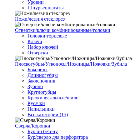
Уровни
Шнуры/шпагаты
Ножи/лезвия стеклорез
Отвертки/ключи комбинированные/головки
Головки торцевые
Ключи
Набор ключей
Отвертки
Плоскогубцы/Утконосы/Ножницы/Ножовки/Зубила
Бокорезы
Длинногубцы
Заклепочник
Зубило
Круглогубцы
Крюки вязальные/шило
Кусачки
Напильники
Все категории (15)
Сверла/Коронки
Бур по бетону
Бур/сверло для перфоратора