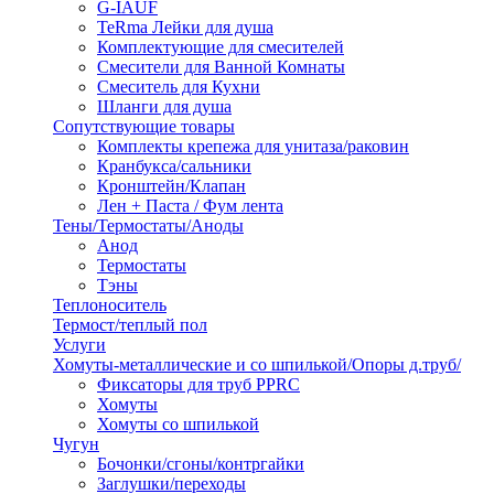
G-IAUF
TeRma Лейки для душа
Комплектующие для смесителей
Смесители для Ванной Комнаты
Смеситель для Кухни
Шланги для душа
Сопутствующие товары
Комплекты крепежа для унитаза/раковин
Кранбукса/сальники
Кронштейн/Клапан
Лен + Паста / Фум лента
Тены/Термостаты/Аноды
Анод
Термостаты
Тэны
Теплоноситель
Термост/теплый пол
Услуги
Хомуты-металлические и со шпилькой/Опоры д.труб/
Фиксаторы для труб PPRC
Хомуты
Хомуты со шпилькой
Чугун
Бочонки/сгоны/контргайки
Заглушки/переходы