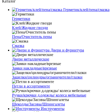
Каталог
Герметик/клей/пена/смазка
Герметики
Клей/Жидкие гвозди
Пена/Очиститель пены
Смазка
Двери и фурнитура
Двери металлические
Замки накладные/врезные
Защелки/цилиндры/ограничители/глазки
Петли в ассортименте
Ручки/крючки д.одежды/ колеса мебельные
Щеколды/Засовы/Шпингалеты
Инструменты