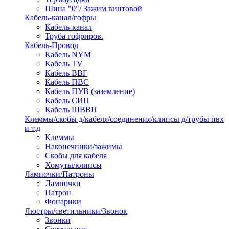
Шина "0"/ Зажим винтовой
Кабель-канал/гофры
Кабель-канал
Труба гофриров.
Кабель-Провод
Кабель NYM
Кабель TV
Кабель ВВГ
Кабель ПВС
Кабель ПУВ (заземление)
Кабель СИП
Кабель ШВВП
Клеммы/скобы д/кабеля/соединения/клипсы д/трубы пвх
и т.д
Клеммы
Наконечники/зажимы
Скобы для кабеля
Хомуты/клипсы
Лампочки/Патроны
Лампочки
Патрон
Фонарики
Люстры/светильники/Звонок
Звонки