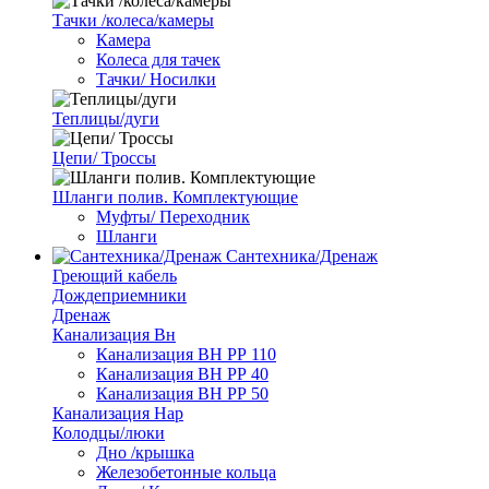
Тачки /колеса/камеры
Камера
Колеса для тачек
Тачки/ Носилки
Теплицы/дуги
Цепи/ Троссы
Шланги полив. Комплектующие
Муфты/ Переходник
Шланги
Сантехника/Дренаж
Греющий кабель
Дождеприемники
Дренаж
Канализация Вн
Канализация ВН РР 110
Канализация ВН РР 40
Канализация ВН РР 50
Канализация Нар
Колодцы/люки
Дно /крышка
Железобетонные кольца