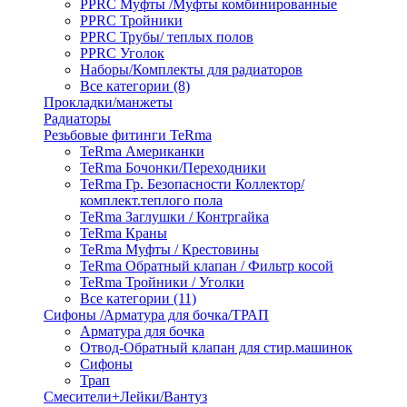
PPRC Муфты /Муфты комбинированные
PPRC Тройники
PPRC Трубы/ теплых полов
PPRC Уголок
Наборы/Комплекты для радиаторов
Все категории (8)
Прокладки/манжеты
Радиаторы
Резьбовые фитинги TeRma
TeRma Американки
TeRma Бочонки/Переходники
TeRma Гр. Безопасности Коллектор/
комплект.теплого пола
TeRma Заглушки / Контргайка
TeRma Краны
TeRma Муфты / Крестовины
TeRma Обратный клапан / Фильтр косой
TeRma Тройники / Уголки
Все категории (11)
Сифоны /Арматура для бочка/ТРАП
Арматура для бочка
Отвод-Обратный клапан для стир.машинок
Сифоны
Трап
Смесители+Лейки/Вантуз