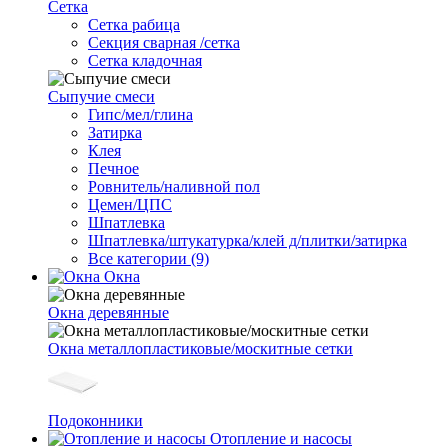
Сетка
Cетка рабица
Секция сварная /сетка
Сетка кладочная
Сыпучие смеси
Гипс/мел/глина
Затирка
Клея
Печное
Ровнитель/наливной пол
Цемен/ЦПС
Шпатлевка
Шпатлевка/штукатурка/клей д/плитки/затирка
Все категории (9)
Окна
Окна деревянные
Окна металлопластиковые/москитные сетки
Подоконники
Отопление и насосы