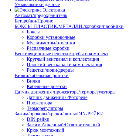
Умывальники дачные
Электрика
Автомат/предохранитель
Батарейки/Прочие
БОКСЫ-ПЛАСТИК.МЕТАЛЛИ./коробки/пробники
Боксы
Коробки установочные
Мультиметры/отвертки
Распаячные коробки
Вентиляционные решетки/трубы и комплект
Круглый вентканал и коплектация
Плоский вентканал и комплектация
Решетки/люки/дверцы
Вилки/кабельные розетки
Вилки
Кабельные розетки
Датчик движения /прожектора/терморегуляторы
Датчик движения / Фотореле
Прожектора
Терморегуляторы
Зажим/проколы/крюки/шины/DIN-РЕЙКИ
DIN-рейки
Зажим Анкерный/Ответвительный
Крюк монтажный
Термоусадки