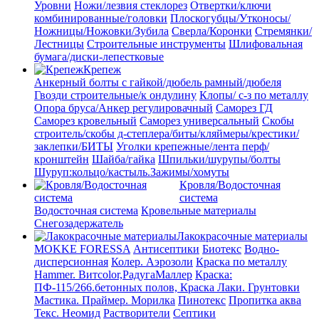
Уровни
Ножи/лезвия стеклорез
Отвертки/ключи
комбинированные/головки
Плоскогубцы/Утконосы/
Ножницы/Ножовки/Зубила
Сверла/Коронки
Стремянки/
Лестницы
Строительные инструменты
Шлифовальная
бумага/диски-лепестковые
Крепеж
Анкерный болты с гайкой/дюбель рамный/дюбеля
Гвозди строительные/к ондулину
Клопы/ с-з по металлу
Опора бруса/Анкер регулировачный
Саморез ГД
Саморез кровельный
Саморез универсальный
Скобы
строитель/скобы д-степлера/биты/кляймеры/крестики/
заклепки/БИТЫ
Уголки крепежные/лента перф/
кронштейн
Шайба/гайка
Шпильки/шурупы/болты
Шуруп:кольцо/кастыль.Зажимы/хомуты
Кровля/Водосточная
система
Водосточная система
Кровельные материалы
Снегозадержатель
Лакокрасочные материалы
MOKKE FORESSA
Антисептики
Биотекс
Водно-
дисперсионная
Колер. Аэрозоли
Краска по металлу
Hammer. Витcolor,РадугаМаллер
Краска:
ПФ-115/266.бетонных полов, Краска
Лаки. Грунтовки
Мастика. Праймер.
Морилка
Пинотекс
Пропитка аква
Текс. Неомид
Растворители
Септики