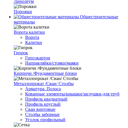
Линолеум
Порожки
Общестроительные
материалы
Ворота калитки
Ворота
Калитки
Гипрок
Гипсокартон
Направляйки/стояки/маяки
Кирпичи /Фундаментные блоки
Металлопрокат /Сваи/ Столбы
Арматура. Полоса
Кованные элементы/крышки/заглушки-для труб
Профиль квадратный
Профиль круглый
Сваи винтовые
Столбы заборные
Уголок профильный