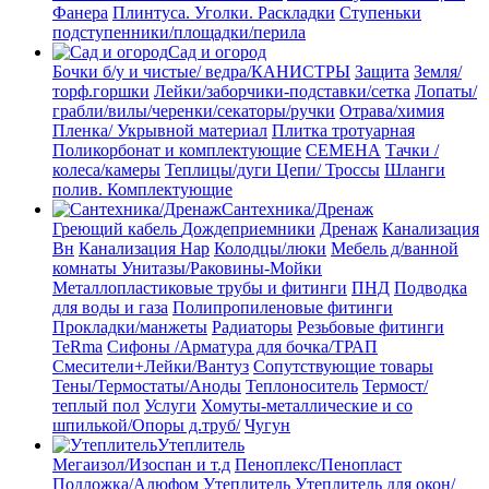
Фанера
Плинтуса. Уголки. Раскладки
Ступеньки
подступенники/площадки/перила
Сад и огород
Бочки б/у и чистые/ ведра/КАНИСТРЫ
Защита
Земля/
торф.горшки
Лейки/заборчики-подставки/сетка
Лопаты/
грабли/вилы/черенки/секаторы/ручки
Отрава/химия
Пленка/ Укрывной материал
Плитка тротуарная
Поликорбонат и комплектующие
СЕМЕНА
Тачки /
колеса/камеры
Теплицы/дуги
Цепи/ Троссы
Шланги
полив. Комплектующие
Сантехника/Дренаж
Греющий кабель
Дождеприемники
Дренаж
Канализация
Вн
Канализация Нар
Колодцы/люки
Мебель д/ванной
комнаты Унитазы/Раковины-Мойки
Металлопластиковые трубы и фитинги
ПНД
Подводка
для воды и газа
Полипропиленовые фитинги
Прокладки/манжеты
Радиаторы
Резьбовые фитинги
TeRma
Сифоны /Арматура для бочка/ТРАП
Смесители+Лейки/Вантуз
Сопутствующие товары
Тены/Термостаты/Аноды
Теплоноситель
Термост/
теплый пол
Услуги
Хомуты-металлические и со
шпилькой/Опоры д.труб/
Чугун
Утеплитель
Мегаизол/Изоспан и т.д
Пеноплекс/Пенопласт
Подложка/Алюфом
Утеплитель
Утеплитель для окон/