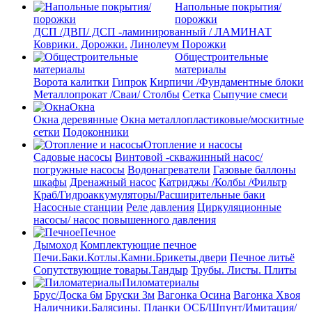
Напольные покрытия/
порожки
ДСП /ДВП/ ДСП -ламинированный / ЛАМИНАТ
Коврики. Дорожки.
Линолеум
Порожки
Общестроительные
материалы
Ворота калитки
Гипрок
Кирпичи /Фундаментные блоки
Металлопрокат /Сваи/ Столбы
Сетка
Сыпучие смеси
Окна
Окна деревянные
Окна металлопластиковые/москитные
сетки
Подоконники
Отопление и насосы
Cадовые насосы
Винтовой -скважинный насос/
погружные насосы
Водонагреватели
Газовые баллоны
шкафы
Дренажный насос
Катриджы /Колбы /Фильтр
Краб/Гидроаккумуляторы/Расширительные баки
Насосные станции
Реле давления
Циркуляционные
насосы/ насос повышенного давления
Печное
Дымоход
Комплектующие печное
Печи.Баки.Котлы.Камни.Брикеты.двери
Печное литьё
Сопутствующие товары.Тандыр
Трубы. Листы. Плиты
Пиломатериалы
Брус/Доска 6м
Бруски 3м
Вагонка Осина
Вагонка Хвоя
Наличники.Балясины. Планки
ОСБ/Шпунт/Имитация/