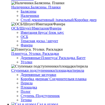
Наличники.Балясины. Планки
Балясины
Наличники
Столб декоративный /начальный/Коробки двер
ОСБ/Шпунт/Имитация/Фанера
Имитация бруса/ блок хаус
ОСБ
Терасная доска / шпунт
Фанера
Плинтуса. Уголки. Раскладки
Деревянные:Плинтуса/ Раскладка /Багет
Уголки
Ступеньки подступенники/площадки/перила
Деревянные заглушки
Коробка дверная/ Соединительня планка
Перила
Площадка
Полог
Ступень /Подступенник
Тетива
Сад и огород