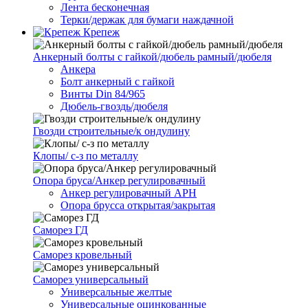
Лента бесконечная
Терки/держак для бумаги наждачной
Крепеж
Анкерный болты с гайкой/дюбель рамный/дюбеля
Анкера
Болт анкерный с гайкой
Винты Din 84/965
Дюбель-гвоздь/дюбеля
Гвозди строительные/к ондулину
Клопы/ с-з по металлу
Опора бруса/Анкер регулировачный
Анкер регулировачный АРН
Опора брусса открытая/закрытая
Саморез ГД
Саморез кровельный
Саморез универсальный
Универсальные желтые
Универсальные оцинкованные