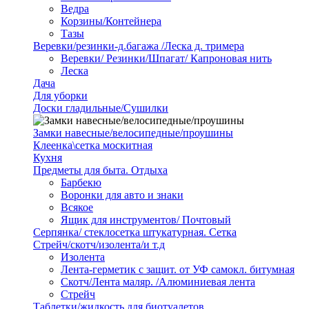
Ведра
Корзины/Контейнера
Тазы
Веревки/резинки-д.багажа /Леска д. тримера
Веревки/ Резинки/Шпагат/ Капроновая нить
Леска
Дача
Для уборки
Доски гладильные/Сушилки
Замки навесные/велосипедные/проушины
Клеенка\сетка москитная
Кухня
Предметы для быта. Отдыха
Барбекю
Воронки для авто и знаки
Всякое
Ящик для инструментов/ Почтовый
Серпянка/ стеклосетка штукатурная. Сетка
Стрейч/скотч/изолента/и т.д
Изолента
Лента-герметик с защит. от УФ самокл. битумная
Скотч/Лента маляр. /Алюминиевая лента
Стрейч
Таблетки/жидкость для биотуалетов