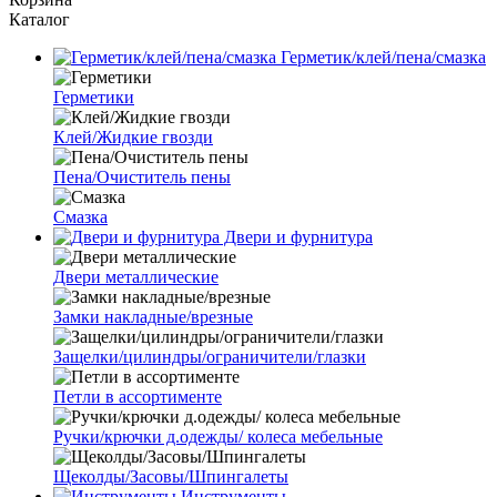
Каталог
Герметик/клей/пена/смазка
Герметики
Клей/Жидкие гвозди
Пена/Очиститель пены
Смазка
Двери и фурнитура
Двери металлические
Замки накладные/врезные
Защелки/цилиндры/ограничители/глазки
Петли в ассортименте
Ручки/крючки д.одежды/ колеса мебельные
Щеколды/Засовы/Шпингалеты
Инструменты