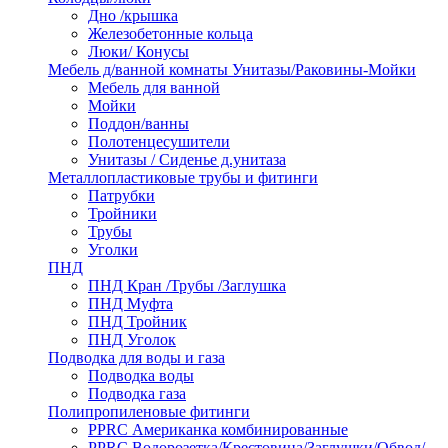
Дно /крышка
Железобетонные кольца
Люки/ Конусы
Мебель д/ванной комнаты Унитазы/Раковины-Мойки
Мебель для ванной
Мойки
Поддон/ванны
Полотенцесушители
Унитазы / Сиденье д.унитаза
Металлопластиковые трубы и фитинги
Патрубки
Тройники
Трубы
Уголки
ПНД
ПНД Кран /Трубы /Заглушка
ПНД Муфта
ПНД Тройник
ПНД Уголок
Подводка для воды и газа
Подводка воды
Подводка газа
Полипропиленовые фитинги
PPRC Американка комбинированные
PPRC Водорозетка/Крестовина/Заглушки/Обвод/