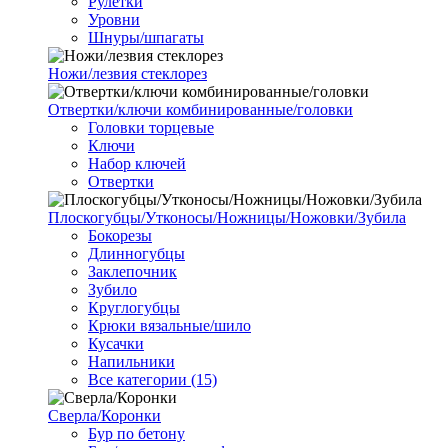
Рулетки
Уровни
Шнуры/шпагаты
Ножи/лезвия стеклорез
Отвертки/ключи комбинированные/головки
Головки торцевые
Ключи
Набор ключей
Отвертки
Плоскогубцы/Утконосы/Ножницы/Ножовки/Зубила
Бокорезы
Длинногубцы
Заклепочник
Зубило
Круглогубцы
Крюки вязальные/шило
Кусачки
Напильники
Все категории (15)
Сверла/Коронки
Бур по бетону