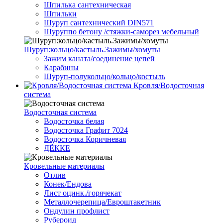
Шпилька сантехническая
Шпильки
Шуруп сантехнический DIN571
Шуруппо бетону /стяжки-саморез мебельный
Шуруп:кольцо/кастыль.Зажимы/хомуты
Зажим каната/соединение цепей
Карабины
Шуруп-полукольцо/кольцо/костыль
Кровля/Водосточная
система
Водосточная система
Водосточка белая
Водосточка Графит 7024
Водосточка Коричневая
ДЁККЕ
Кровельные материалы
Отлив
Конек/Ендова
Лист оцинк./горячекат
Металлочерепица/Евроштакетник
Ондулин профлист
Рубероид