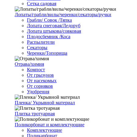
Сетка садовая
Лопаты/грабли/вилы/черенки/секаторы/ручки
Грабли/ Совок /Тяпка
Лопата снеговая/Ледоруб
Лопата штыкова/совковая
Плодосбемник /Коса
Распылители
Секаторы
Черенки/Топорища
Отрава/химия
Компост
От грызунов
От насекомых
От сорняков
Удобрения
Пленка/ Укрывной материал
Плитка тротуарная
Поликорбонат и комплектующие
Комплектующие
Поликарбонат