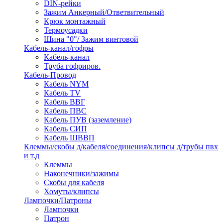
DIN-рейки
Зажим Анкерный/Ответвительный
Крюк монтажный
Термоусадки
Шина "0"/ Зажим винтовой
Кабель-канал/гофры
Кабель-канал
Труба гофриров.
Кабель-Провод
Кабель NYM
Кабель TV
Кабель ВВГ
Кабель ПВС
Кабель ПУВ (заземление)
Кабель СИП
Кабель ШВВП
Клеммы/скобы д/кабеля/соединения/клипсы д/трубы пвх
и т.д
Клеммы
Наконечники/зажимы
Скобы для кабеля
Хомуты/клипсы
Лампочки/Патроны
Лампочки
Патрон