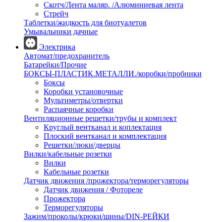
Скотч/Лента маляр. /Алюминиевая лента
Стрейч
Таблетки/жидкость для биотуалетов
Умывальники дачные
Электрика
Автомат/предохранитель
Батарейки/Прочие
БОКСЫ-ПЛАСТИК.МЕТАЛЛИ./коробки/пробники
Боксы
Коробки установочные
Мультиметры/отвертки
Распаячные коробки
Вентиляционные решетки/трубы и комплект
Круглый вентканал и коплектация
Плоский вентканал и комплектация
Решетки/люки/дверцы
Вилки/кабельные розетки
Вилки
Кабельные розетки
Датчик движения /прожектора/терморегуляторы
Датчик движения / Фотореле
Прожектора
Терморегуляторы
Зажим/проколы/крюки/шины/DIN-РЕЙКИ