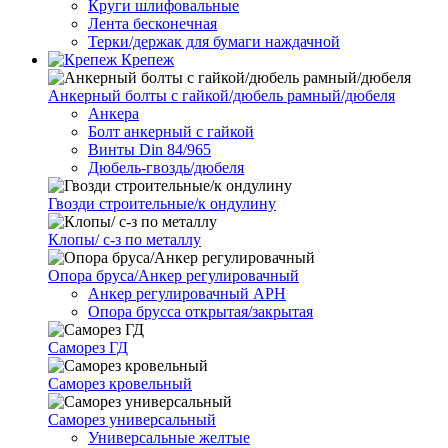
Круги шлифовальные
Лента бесконечная
Терки/держак для бумаги наждачной
Крепеж
Анкерный болты с гайкой/дюбель рамный/дюбеля
Анкера
Болт анкерный с гайкой
Винты Din 84/965
Дюбель-гвоздь/дюбеля
Гвозди строительные/к ондулину
Клопы/ с-з по металлу
Опора бруса/Анкер регулировачный
Анкер регулировачный АРН
Опора брусса открытая/закрытая
Саморез ГД
Саморез кровельный
Саморез универсальный
Универсальные желтые