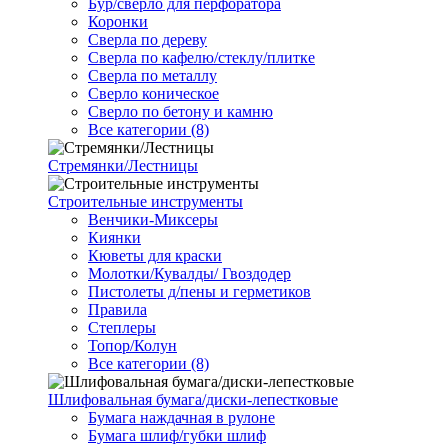
Бур/сверло для перфоратора
Коронки
Сверла по дереву
Сверла по кафелю/стеклу/плитке
Сверла по металлу
Сверло коническое
Сверло по бетону и камню
Все категории (8)
Стремянки/Лестницы
Строительные инструменты
Венчики-Миксеры
Киянки
Кюветы для краски
Молотки/Кувалды/ Гвоздодер
Пистолеты д/пены и герметиков
Правила
Степлеры
Топор/Колун
Все категории (8)
Шлифовальная бумага/диски-лепестковые
Бумага наждачная в рулоне
Бумага шлиф/губки шлиф