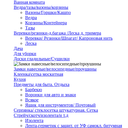
Ванная комната
Ведра/тазы/вазоны/корзины
Вазоны/Горшки/Кашпо
Ведра
Корзины/Контейнера
Тазы
Веревки/резинки-д.багажа /Леска д. тримера
Веревки/ Резинки/Шпагат/ Капроновая нить
Леска
Дача
Для уборки
Доски гладильные/Сушилки
Замки навесные/велосипедные/проушины
Клеенка\сетка москитная
Кухня
Предметы для быта. Отдыха
Барбекю
Воронки для авто и знаки
Всякое
Ящик для инструментов/ Почтовый
Серпянка/ стеклосетка штукатурная. Сетка
Стрейч/скотч/изолента/и т.д
Изолента
Лента-герметик с защит. от УФ самокл. битумная