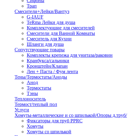
Сифоны
Трап
Смесители+Лейки/Вантуз
G-IAUF
TeRma Лейки для душа
Комплектующие для смесителей
Смесители для Ванной Комнаты
Смеситель для Кухни
Шланги для душа
Сопутствующие товары
Комплекты крепежа для унитаза/раковин
Кранбукса/сальники
Кронштейн/Клапан
Лен + Паста / Фум лента
Тены/Термостаты/Аноды
Анод
Термостаты
Тэны
Теплоноситель
Термост/теплый пол
Услуги
Хомуты-металлические и со шпилькой/Опоры д.труб/
Фиксаторы для труб PPRC
Хомуты
Хомуты со шпилькой