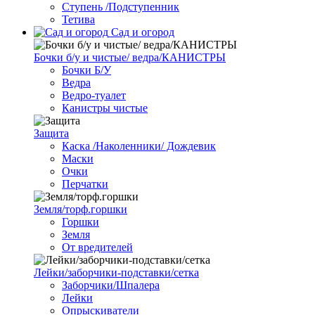
Ступень /Подступенник
Тетива
Сад и огород
Бочки б/у и чистые/ ведра/КАНИСТРЫ
Бочки Б/У
Ведра
Ведро-туалет
Канистры чистые
Защита
Каска /Наколенники/ Дождевик
Маски
Очки
Перчатки
Земля/торф.горшки
Горшки
Земля
От вредителей
Лейки/заборчики-подставки/сетка
Заборчики/Шпалера
Лейки
Опрыскиватели