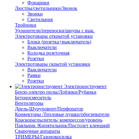
Фонарики
Люстры/светильники/Звонок
Звонки
Светильник
Тройники
Удлинители/переноски/шнуры с вык.
Электротовары открытой установки
Блоки (розетка+выключатель)
Выключатели
Колодка розеточная
Розетки
Электротовары скрытой установки
Выключатели
Рамки
Розетки
Электроинструмент
Бензо-электро пилы/Лобзики/Рубанки
Бетоносмеситель
Вентиляторы
Дрель-Шуруповерт/Перфоратор
Конвекторы /Тепловые пушки/обогреватели
Краскораспылитель/ компрессор/уровень
Паяльник /Кипятильник/Пистолет клеющий
Сварочные аппараты
ТРИМЕРЫ/Газонокосилка