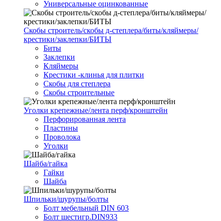
Универсальные оцинкованные
Скобы строитель/скобы д-степлера/биты/кляймеры/
крестики/заклепки/БИТЫ
Биты
Заклепки
Кляймеры
Крестики -клинья для плитки
Скобы для степлера
Скобы строительные
Уголки крепежные/лента перф/кронштейн
Перфорированная лента
Пластины
Проволока
Уголки
Шайба/гайка
Гайки
Шайба
Шпильки/шурупы/болты
Болт мебельный DIN 603
Болт шестигр.DIN933