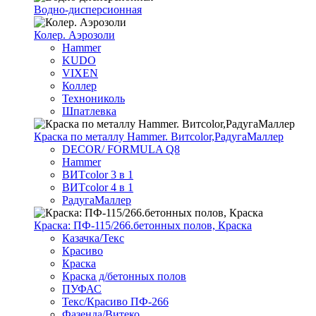
Водно-дисперсионная
Колер. Аэрозоли
Hammer
KUDO
VIXEN
Коллер
Технониколь
Шпатлевка
Краска по металлу Hammer. Витcolor,РадугаМаллер
DECOR/ FORMULA Q8
Hammer
ВИТcolor 3 в 1
ВИТcolor 4 в 1
РадугаМаллер
Краска: ПФ-115/266.бетонных полов, Краска
Казачка/Текс
Красиво
Краска
Краска д/бетонных полов
ПУФАС
Текс/Красиво ПФ-266
Фазенда/Витеко