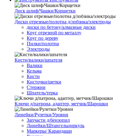
Диск шлиф/Чашки/Корщетки
Диски отрезные/полотна д/лобзика/электроды
диски по бетону/алмазные диски
Круг отрезной по металлу
Круг по дереву
Пилки/полотна
Электроды
Кисти/валики/шпателя
Валики
Кельма
Кисти
Кисточки/щетки
Стержни
Шпатель/терка
Ключи д/патрона, адаптер, метчик/Шарошки
Линейки/Рулетки/Уровни
Запчасти д/бензопил
Линейки/Штангельциркуль
Маркеры/ Карандаши