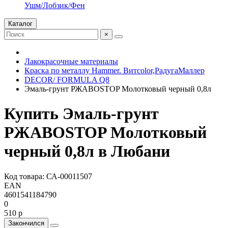
Ушм/Лобзик/Фен
Каталог
×
Лакокрасочные материалы
Краска по металлу Hammer. Витcolor,РадугаМаллер
DECOR/ FORMULA Q8
Эмаль-грунт РЖАВОSTOP Молотковый черный 0,8л
Купить Эмаль-грунт
РЖАВОSTOP Молотковый
черный 0,8л в Любани
Код товара: СА-00011507
EAN
4601541184790
0
510 р
Закончился