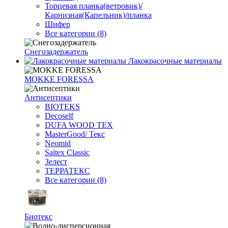
Торцевая планка(ветровик)/
Карнизная(Капельник)/планка
Шифер
Все категории (8)
Снегозадержатель
Лакокрасочные материалы
MOKKE FORESSA
Антисептики
BIOTEKS
Decoself
DUFA WOOD TEX
MasterGood/ Текс
Neomid
Saitex Classic
Зелест
ТЕРРАТЕКС
Все категории (8)
Биотекс