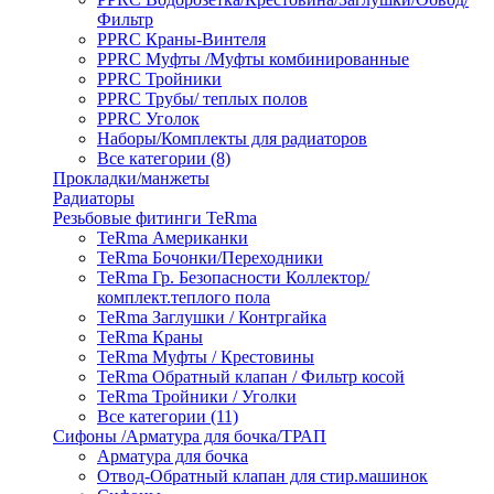
Фильтр
PPRC Краны-Винтеля
PPRC Муфты /Муфты комбинированные
PPRC Тройники
PPRC Трубы/ теплых полов
PPRC Уголок
Наборы/Комплекты для радиаторов
Все категории (8)
Прокладки/манжеты
Радиаторы
Резьбовые фитинги TeRma
TeRma Американки
TeRma Бочонки/Переходники
TeRma Гр. Безопасности Коллектор/
комплект.теплого пола
TeRma Заглушки / Контргайка
TeRma Краны
TeRma Муфты / Крестовины
TeRma Обратный клапан / Фильтр косой
TeRma Тройники / Уголки
Все категории (11)
Сифоны /Арматура для бочка/ТРАП
Арматура для бочка
Отвод-Обратный клапан для стир.машинок