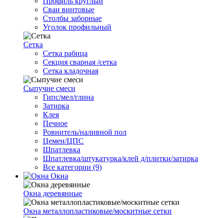
Профиль круглый
Сваи винтовые
Столбы заборные
Уголок профильный
Сетка
Cетка рабица
Секция сварная /сетка
Сетка кладочная
Сыпучие смеси
Гипс/мел/глина
Затирка
Клея
Печное
Ровнитель/наливной пол
Цемен/ЦПС
Шпатлевка
Шпатлевка/штукатурка/клей д/плитки/затирка
Все категории (9)
Окна
Окна деревянные
Окна металлопластиковые/москитные сетки