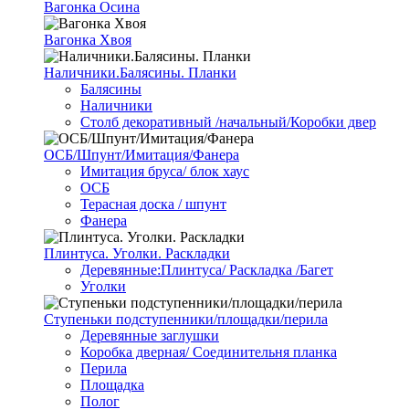
Вагонка Осина
Вагонка Хвоя
Наличники.Балясины. Планки
Балясины
Наличники
Столб декоративный /начальный/Коробки двер
ОСБ/Шпунт/Имитация/Фанера
Имитация бруса/ блок хаус
ОСБ
Терасная доска / шпунт
Фанера
Плинтуса. Уголки. Раскладки
Деревянные:Плинтуса/ Раскладка /Багет
Уголки
Ступеньки подступенники/площадки/перила
Деревянные заглушки
Коробка дверная/ Соединительня планка
Перила
Площадка
Полог