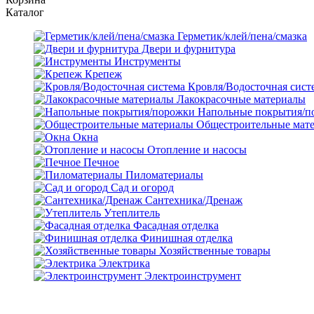
Каталог
Герметик/клей/пена/смазка
Двери и фурнитура
Инструменты
Крепеж
Кровля/Водосточная сист
Лакокрасочные материалы
Напольные покрытия/п
Общестроительные мат
Окна
Отопление и насосы
Печное
Пиломатериалы
Сад и огород
Сантехника/Дренаж
Утеплитель
Фасадная отделка
Финишная отделка
Хозяйственные товары
Электрика
Электроинструмент