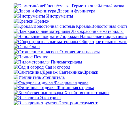
Герметик/клей/пена/смазка
Двери и фурнитура
Инструменты
Крепеж
Кровля/Водосточная сист
Лакокрасочные материалы
Напольные покрытия/п
Общестроительные мат
Окна
Отопление и насосы
Печное
Пиломатериалы
Сад и огород
Сантехника/Дренаж
Утеплитель
Фасадная отделка
Финишная отделка
Хозяйственные товары
Электрика
Электроинструмент