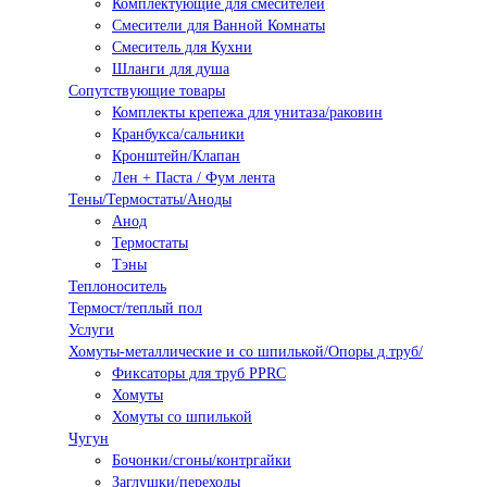
Комплектующие для смесителей
Смесители для Ванной Комнаты
Смеситель для Кухни
Шланги для душа
Сопутствующие товары
Комплекты крепежа для унитаза/раковин
Кранбукса/сальники
Кронштейн/Клапан
Лен + Паста / Фум лента
Тены/Термостаты/Аноды
Анод
Термостаты
Тэны
Теплоноситель
Термост/теплый пол
Услуги
Хомуты-металлические и со шпилькой/Опоры д.труб/
Фиксаторы для труб PPRC
Хомуты
Хомуты со шпилькой
Чугун
Бочонки/сгоны/контргайки
Заглушки/переходы