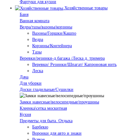
Фартуки для кухни
Хозяйственные товары
Баня
Ванная комната
Ведра/тазы/вазоны/корзины
Вазоны/Горшки/Кашпо
Ведра
Корзины/Контейнера
Тазы
Веревки/резинки-д.багажа /Леска д. тримера
Веревки/ Резинки/Шпагат/ Капроновая нить
Леска
Дача
Для уборки
Доски гладильные/Сушилки
Замки навесные/велосипедные/проушины
Клеенка\сетка москитная
Кухня
Предметы для быта. Отдыха
Барбекю
Воронки для авто и знаки
Всякое