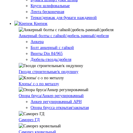
Круги шлифовальные
Лента бесконечная
Терки/держак для бумаги наждачной
Крепеж
Анкерный болты с гайкой/дюбель рамный/дюбеля
Анкера
Болт анкерный с гайкой
Винты Din 84/965
Дюбель-гвоздь/дюбеля
Гвозди строительные/к ондулину
Клопы/ с-з по металлу
Опора бруса/Анкер регулировачный
Анкер регулировачный АРН
Опора брусса открытая/закрытая
Саморез ГД
Саморез кровельный