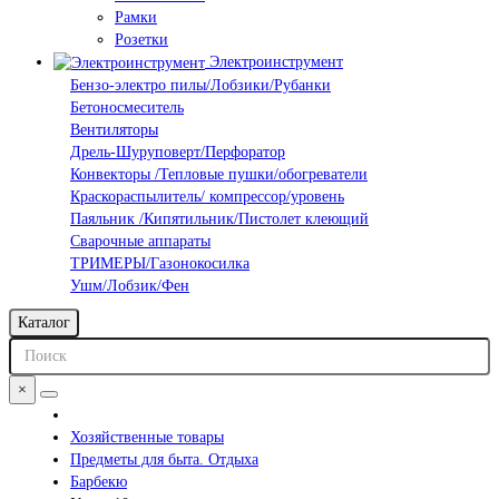
Рамки
Розетки
Электроинструмент
Бензо-электро пилы/Лобзики/Рубанки
Бетоносмеситель
Вентиляторы
Дрель-Шуруповерт/Перфоратор
Конвекторы /Тепловые пушки/обогреватели
Краскораспылитель/ компрессор/уровень
Паяльник /Кипятильник/Пистолет клеющий
Сварочные аппараты
ТРИМЕРЫ/Газонокосилка
Ушм/Лобзик/Фен
Каталог
×
Хозяйственные товары
Предметы для быта. Отдыха
Барбекю