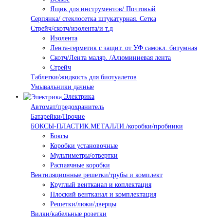
Ящик для инструментов/ Почтовый
Серпянка/ стеклосетка штукатурная. Сетка
Стрейч/скотч/изолента/и т.д
Изолента
Лента-герметик с защит. от УФ самокл. битумная
Скотч/Лента маляр. /Алюминиевая лента
Стрейч
Таблетки/жидкость для биотуалетов
Умывальники дачные
Электрика
Автомат/предохранитель
Батарейки/Прочие
БОКСЫ-ПЛАСТИК.МЕТАЛЛИ./коробки/пробники
Боксы
Коробки установочные
Мультиметры/отвертки
Распаячные коробки
Вентиляционные решетки/трубы и комплект
Круглый вентканал и коплектация
Плоский вентканал и комплектация
Решетки/люки/дверцы
Вилки/кабельные розетки