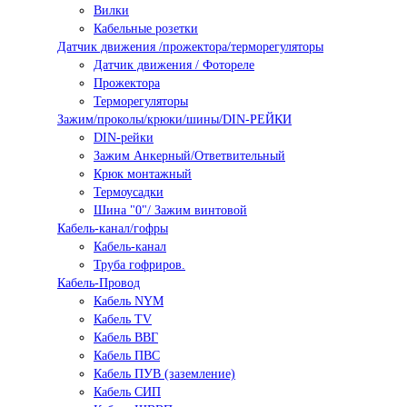
Вилки
Кабельные розетки
Датчик движения /прожектора/терморегуляторы
Датчик движения / Фотореле
Прожектора
Терморегуляторы
Зажим/проколы/крюки/шины/DIN-РЕЙКИ
DIN-рейки
Зажим Анкерный/Ответвительный
Крюк монтажный
Термоусадки
Шина "0"/ Зажим винтовой
Кабель-канал/гофры
Кабель-канал
Труба гофриров.
Кабель-Провод
Кабель NYM
Кабель TV
Кабель ВВГ
Кабель ПВС
Кабель ПУВ (заземление)
Кабель СИП