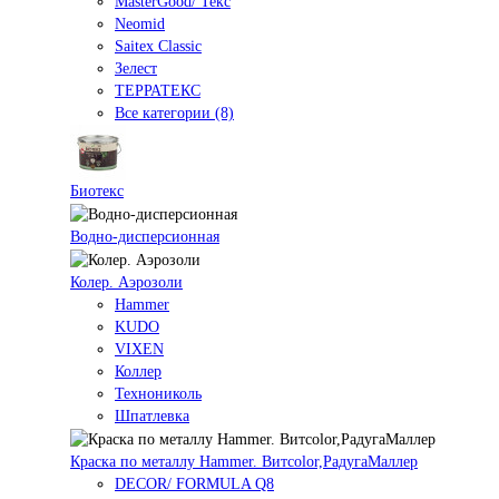
MasterGood/ Текс
Neomid
Saitex Classic
Зелест
ТЕРРАТЕКС
Все категории (8)
Биотекс
Водно-дисперсионная
Колер. Аэрозоли
Hammer
KUDO
VIXEN
Коллер
Технониколь
Шпатлевка
Краска по металлу Hammer. Витcolor,РадугаМаллер
DECOR/ FORMULA Q8