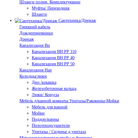
Шланги полив. Комплектующие
Муфты/ Переходник
Шланги
Сантехника/Дренаж
Греющий кабель
Дождеприемники
Дренаж
Канализация Вн
Канализация ВН РР 110
Канализация ВН РР 40
Канализация ВН РР 50
Канализация Нар
Колодцы/люки
Дно /крышка
Железобетонные кольца
Люки/ Конусы
Мебель д/ванной комнаты Унитазы/Раковины-Мойки
Мебель для ванной
Мойки
Поддон/ванны
Полотенцесушители
Унитазы / Сиденье д.унитаза
Металлопластиковые трубы и фитинги