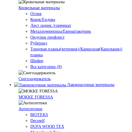
Кровельные материалы
Отлив
Конек/Ендова
Лист оцинк./горячекат
Металлочерепица/Евроштакетник
Ондулин профлист
Рубероид
Торцевая планка(ветровик)/Карнизная(Капельник)/
планка
Шифер
Все категории (8)
Снегозадержатель
Лакокрасочные материалы
MOKKE FORESSA
Антисептики
BIOTEKS
Decoself
DUFA WOOD TEX