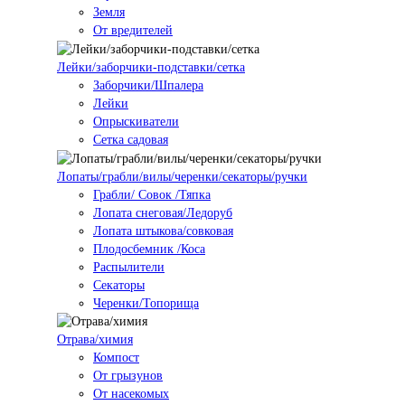
Земля
От вредителей
Лейки/заборчики-подставки/сетка
Заборчики/Шпалера
Лейки
Опрыскиватели
Сетка садовая
Лопаты/грабли/вилы/черенки/секаторы/ручки
Грабли/ Совок /Тяпка
Лопата снеговая/Ледоруб
Лопата штыкова/совковая
Плодосбемник /Коса
Распылители
Секаторы
Черенки/Топорища
Отрава/химия
Компост
От грызунов
От насекомых