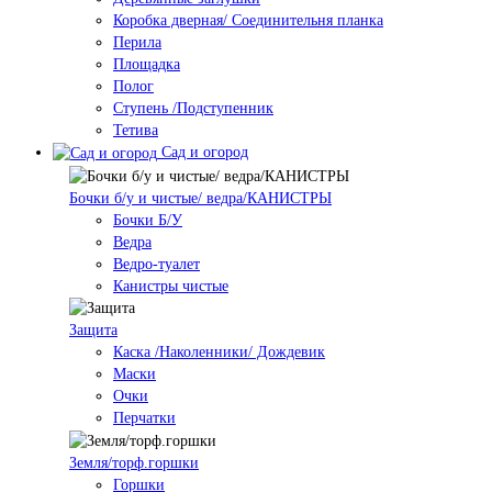
Коробка дверная/ Соединительня планка
Перила
Площадка
Полог
Ступень /Подступенник
Тетива
Сад и огород
Бочки б/у и чистые/ ведра/КАНИСТРЫ
Бочки Б/У
Ведра
Ведро-туалет
Канистры чистые
Защита
Каска /Наколенники/ Дождевик
Маски
Очки
Перчатки
Земля/торф.горшки
Горшки