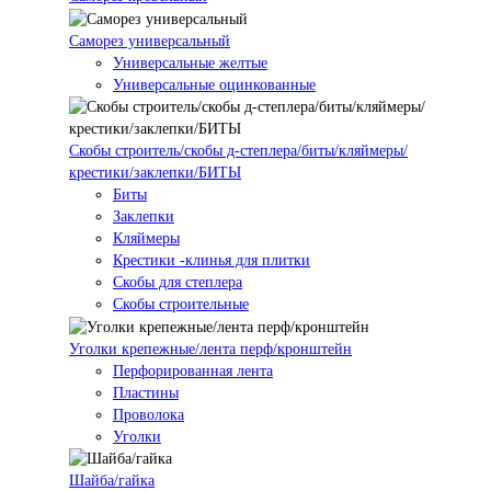
Саморез универсальный
Универсальные желтые
Универсальные оцинкованные
Скобы строитель/скобы д-степлера/биты/кляймеры/
крестики/заклепки/БИТЫ
Биты
Заклепки
Кляймеры
Крестики -клинья для плитки
Скобы для степлера
Скобы строительные
Уголки крепежные/лента перф/кронштейн
Перфорированная лента
Пластины
Проволока
Уголки
Шайба/гайка