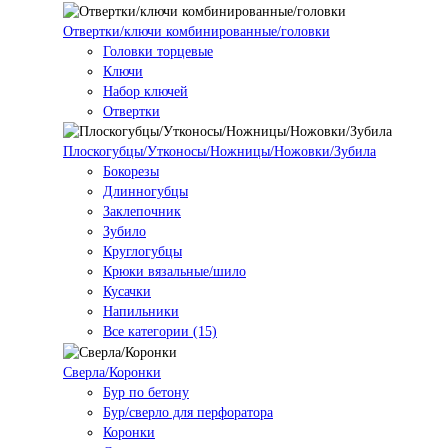
Отвертки/ключи комбинированные/головки
Головки торцевые
Ключи
Набор ключей
Отвертки
Плоскогубцы/Утконосы/Ножницы/Ножовки/Зубила
Бокорезы
Длинногубцы
Заклепочник
Зубило
Круглогубцы
Крюки вязальные/шило
Кусачки
Напильники
Все категории (15)
Сверла/Коронки
Бур по бетону
Бур/сверло для перфоратора
Коронки