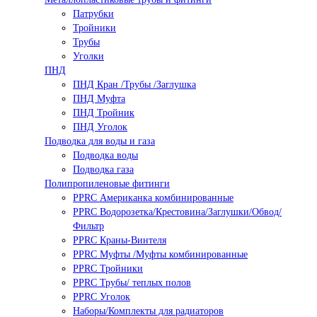
Патрубки
Тройники
Трубы
Уголки
ПНД
ПНД Кран /Трубы /Заглушка
ПНД Муфта
ПНД Тройник
ПНД Уголок
Подводка для воды и газа
Подводка воды
Подводка газа
Полипропиленовые фитинги
PPRC Американка комбинированные
PPRC Водорозетка/Крестовина/Заглушки/Обвод/
Фильтр
PPRC Краны-Винтеля
PPRC Муфты /Муфты комбинированные
PPRC Тройники
PPRC Трубы/ теплых полов
PPRC Уголок
Наборы/Комплекты для радиаторов