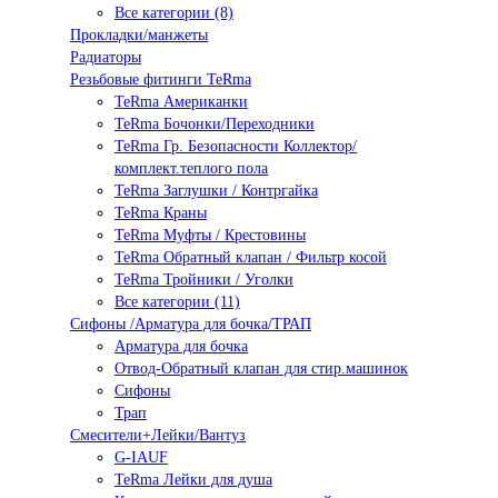
Все категории (8)
Прокладки/манжеты
Радиаторы
Резьбовые фитинги TeRma
TeRma Американки
TeRma Бочонки/Переходники
TeRma Гр. Безопасности Коллектор/
комплект.теплого пола
TeRma Заглушки / Контргайка
TeRma Краны
TeRma Муфты / Крестовины
TeRma Обратный клапан / Фильтр косой
TeRma Тройники / Уголки
Все категории (11)
Сифоны /Арматура для бочка/ТРАП
Арматура для бочка
Отвод-Обратный клапан для стир.машинок
Сифоны
Трап
Смесители+Лейки/Вантуз
G-IAUF
TeRma Лейки для душа