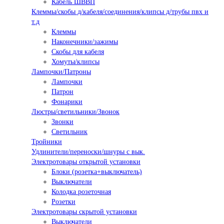
Кабель ШВВП
Клеммы/скобы д/кабеля/соединения/клипсы д/трубы пвх и
т.д
Клеммы
Наконечники/зажимы
Скобы для кабеля
Хомуты/клипсы
Лампочки/Патроны
Лампочки
Патрон
Фонарики
Люстры/светильники/Звонок
Звонки
Светильник
Тройники
Удлинители/переноски/шнуры с вык.
Электротовары открытой установки
Блоки (розетка+выключатель)
Выключатели
Колодка розеточная
Розетки
Электротовары скрытой установки
Выключатели