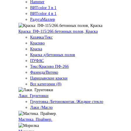
Hammer
ВИТcolor 3 в 1
ВИТcolor 4 в 1
РадугаМаллер
Краска: ПФ-115/266.бетонных полов, Краска
Казачка/Текс
Красиво
Краска
Краска д/бетонных полов
ПУФАС
Текс/Красиво ПФ-266
Фазенда/Витеко
Царицынские краски
Все категории (8)
Лаки. Грунтовки
Грунтовка /Бетоноконтак /Жидкое стекло
Лаки /Масло
Мастика. Праймер.