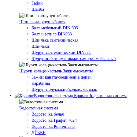
Гайки
Шайба
Шпильки/шурупы/болты
Болт мебельный DIN 603
Болт шестигр.DIN933
Шпилька сантехническая
Шпильки
Шуруп сантехнический DIN571
Шуруппо бетону /стяжки-саморез мебельный
Шуруп:кольцо/кастыль.Зажимы/хомуты
Зажим каната/соединение цепей
Карабины
Шуруп-полукольцо/кольцо/костыль
Кровля/Водосточная система
Водосточная система
Водосточка белая
Водосточка Графит 7024
Водосточка Коричневая
ДЁККЕ