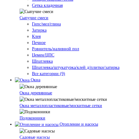
Сетка кладочная
Сыпучие смеси
Гипс/мел/глина
Затирка
Клея
Печное
Ровнитель/наливной пол
Цемен/ЦПС
Шпатлевка
Шпатлевка/штукатурка/клей д/плитки/затирка
Все категории (9)
Окна
Окна деревянные
Окна металлопластиковые/москитные сетки
Подоконники
Отопление и насосы
Cадовые насосы