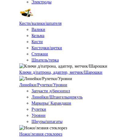
Электроды
Кисти/валики/шпателя
Валики
Кельма
Кисти
Кисточки/щетки
Стержни
Шпатель/терка
Ключи д/патрона, адаптер, метчик/Шарошки
Линейки/Рулетки/Уровни
Запчасти д/бензопил
Линейки/Штангельциркуль
Маркеры/ Карандаши
Рулетки
Уровни
Шнуры/шпагаты
Ножи/лезвия стеклорез