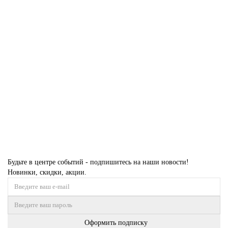
Блок комбинированый БКВР-428 1кл.+розетка с\з 388844
20
290 р
В корзину
Будьте в центре событий - подпишитесь на наши новости!
Новинки, скидки, акции.
Оформить подписку