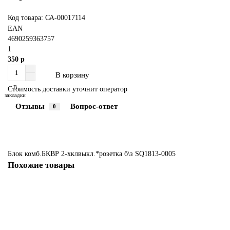
Код товара: СА-00017114
EAN
4690259363757
1
350 р
В корзину
В
Стоимость доставки уточнит оператор
закладки
Отзывы
Вопрос-ответ
0
Блок комб.БКВР 2-хклвыкл.*розетка б\з SQ1813-0005
Похожие товары
Блок выключатель +розетка наруж.IP54 SQ1803-0010