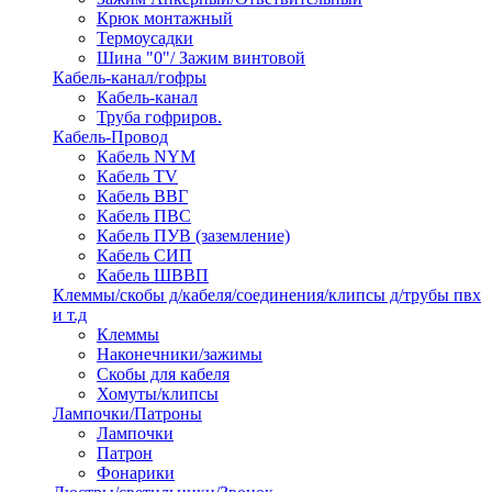
Крюк монтажный
Термоусадки
Шина "0"/ Зажим винтовой
Кабель-канал/гофры
Кабель-канал
Труба гофриров.
Кабель-Провод
Кабель NYM
Кабель TV
Кабель ВВГ
Кабель ПВС
Кабель ПУВ (заземление)
Кабель СИП
Кабель ШВВП
Клеммы/скобы д/кабеля/соединения/клипсы д/трубы пвх
и т.д
Клеммы
Наконечники/зажимы
Скобы для кабеля
Хомуты/клипсы
Лампочки/Патроны
Лампочки
Патрон
Фонарики