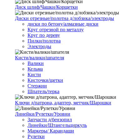
Диск шлиф/Чашки/Корщетки
Диски отрезные/полотна д/лобзика/электроды
диски по бетону/алмазные диски
Круг отрезной по металлу
Круг по дереву
Пилки/полотна
Электроды
Кисти/валики/шпателя
Валики
Кельма
Кисти
Кисточки/щетки
Стержни
Шпатель/терка
Ключи д/патрона, адаптер, метчик/Шарошки
Линейки/Рулетки/Уровни
Запчасти д/бензопил
Линейки/Штангельциркуль
Маркеры/ Карандаши
Рулетки