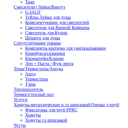
Трап
Смесители+Лейки/Вантуз
G-IAUF
TeRma Лейки для душа
Комплектующие для смесителей
Смесители для Ванной Комнаты
Смеситель для Кухни
Шланги для душа
Сопутствующие товары
Комплекты крепежа для унитаза/раковин
Кранбукса/сальники
Кронштейн/Клапан
Лен + Паста / Фум лента
Тены/Термостаты/Аноды
Анод
Термостаты
Тэны
Теплоноситель
Термост/теплый пол
Услуги
Хомуты-металлические и со шпилькой/Опоры д.труб/
Фиксаторы для труб PPRC
Хомуты
Хомуты со шпилькой
Чугун