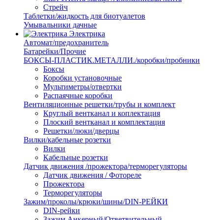
Стрейч
Таблетки/жидкость для биотуалетов
Умывальники дачные
Электрика
Автомат/предохранитель
Батарейки/Прочие
БОКСЫ-ПЛАСТИК.МЕТАЛЛИ./коробки/пробники
Боксы
Коробки установочные
Мультиметры/отвертки
Распаячные коробки
Вентиляционные решетки/трубы и комплект
Круглый вентканал и коплектация
Плоский вентканал и комплектация
Решетки/люки/дверцы
Вилки/кабельные розетки
Вилки
Кабельные розетки
Датчик движения /прожектора/терморегуляторы
Датчик движения / Фотореле
Прожектора
Терморегуляторы
Зажим/проколы/крюки/шины/DIN-РЕЙКИ
DIN-рейки
Зажим Анкерный/Ответвительный