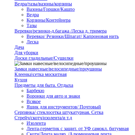
Ведра/тазы/вазоны/корзины
Вазоны/Горшки/Кашпо
Ведра
Корзины/Контейнера
Тазы
Веревки/резинки-д.багажа /Леска д. тримера
Веревки/ Резинки/Шпагат/ Капроновая нить
Леска
Дача
Для уборки
Доски гладильные/Сушилки
Замки навесные/велосипедные/проушины
Клеенка\сетка москитная
Кухня
Предметы для быта. Отдыха
Барбекю
Воронки для авто и знаки
Всякое
Ящик для инструментов/ Почтовый
Серпянка/ стеклосетка штукатурная. Сетка
Стрейч/скотч/изолента/и т.д
Изолента
Лента-герметик с защит. от УФ самокл. битумная
Скотч/Лента маляр. /Алюминиевая лента