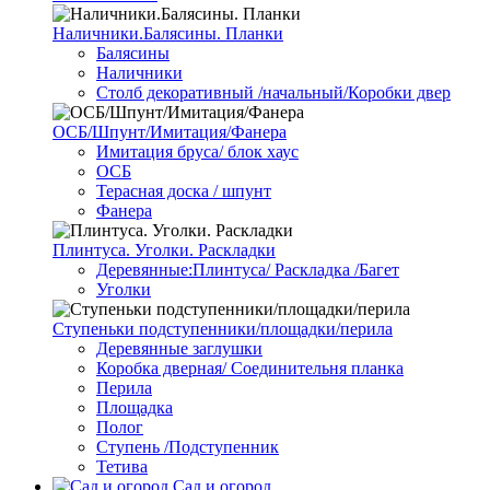
Наличники.Балясины. Планки
Балясины
Наличники
Столб декоративный /начальный/Коробки двер
ОСБ/Шпунт/Имитация/Фанера
Имитация бруса/ блок хаус
ОСБ
Терасная доска / шпунт
Фанера
Плинтуса. Уголки. Раскладки
Деревянные:Плинтуса/ Раскладка /Багет
Уголки
Ступеньки подступенники/площадки/перила
Деревянные заглушки
Коробка дверная/ Соединительня планка
Перила
Площадка
Полог
Ступень /Подступенник
Тетива
Сад и огород