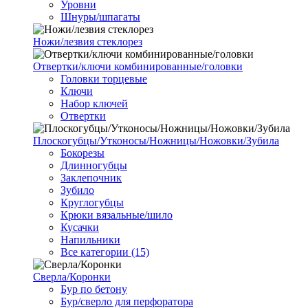
Уровни
Шнуры/шпагаты
Ножи/лезвия стеклорез
Отвертки/ключи комбинированные/головки
Головки торцевые
Ключи
Набор ключей
Отвертки
Плоскогубцы/Утконосы/Ножницы/Ножовки/Зубила
Бокорезы
Длинногубцы
Заклепочник
Зубило
Круглогубцы
Крюки вязальные/шило
Кусачки
Напильники
Все категории (15)
Сверла/Коронки
Бур по бетону
Бур/сверло для перфоратора