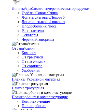
Лопаты/грабли/вилы/черенки/секаторы/ручки
Грабли/ Совок /Тяпка
Лопата снеговая/Ледоруб
Лопата штыкова/совковая
Плодосбемник /Коса
Распылители
Секаторы
Черенки/Топорища
Отрава/химия
Компост
От грызунов
От насекомых
От сорняков
Удобрения
Пленка/ Укрывной материал
Плитка тротуарная
Поликорбонат и комплектующие
Комплектующие
Поликарбонат