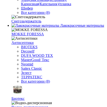
Карнизная(Капельник)/планка
Шифер
Все категории (8)
Снегозадержатель
Лакокрасочные материалы
MOKKE FORESSA
Антисептики
BIOTEKS
Decoself
DUFA WOOD TEX
MasterGood/ Текс
Neomid
Saitex Classic
Зелест
ТЕРРАТЕКС
Все категории (8)
Биотекс