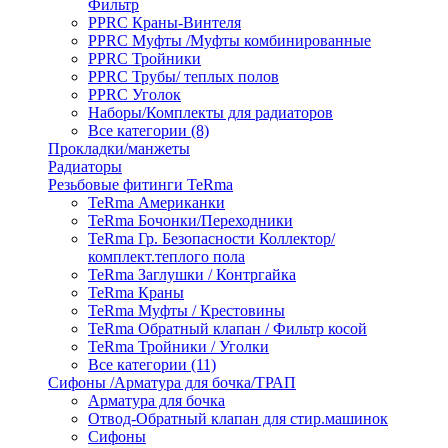
Фильтр
PPRC Краны-Винтеля
PPRC Муфты /Муфты комбинированные
PPRC Тройники
PPRC Трубы/ теплых полов
PPRC Уголок
Наборы/Комплекты для радиаторов
Все категории (8)
Прокладки/манжеты
Радиаторы
Резьбовые фитинги TeRma
TeRma Американки
TeRma Бочонки/Переходники
TeRma Гр. Безопасности Коллектор/
комплект.теплого пола
TeRma Заглушки / Контргайка
TeRma Краны
TeRma Муфты / Крестовины
TeRma Обратный клапан / Фильтр косой
TeRma Тройники / Уголки
Все категории (11)
Сифоны /Арматура для бочка/ТРАП
Арматура для бочка
Отвод-Обратный клапан для стир.машинок
Сифоны