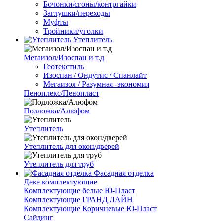
Бочонки/сгоны/контргайки
Заглушки/переходы
Муфты
Тройники/уголки
Утеплитель
Мегаизол/Изоспан и т.д
Геотекстиль
Изоспан / Ондутис / Спанлайт
Мегаизол / Разумная -экономия
Пеноплекс/Пенопласт
Подложка/Алюфом
Утеплитель
Утеплитель для окон/дверей
Утеплитель для труб
Фасадная отделка
Деке комплектующие
Комплектующие белые Ю-Пласт
Комплектующие ГРАНД ЛАЙН
Комплектующие Коричневые Ю-Пласт
Сайдинг