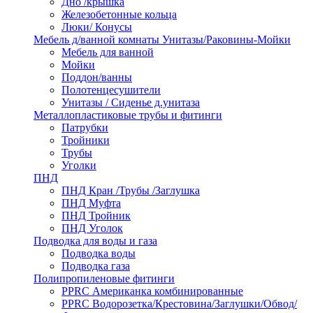
Дно /крышка
Железобетонные кольца
Люки/ Конусы
Мебель д/ванной комнаты Унитазы/Раковины-Мойки
Мебель для ванной
Мойки
Поддон/ванны
Полотенцесушители
Унитазы / Сиденье д.унитаза
Металлопластиковые трубы и фитинги
Патрубки
Тройники
Трубы
Уголки
ПНД
ПНД Кран /Трубы /Заглушка
ПНД Муфта
ПНД Тройник
ПНД Уголок
Подводка для воды и газа
Подводка воды
Подводка газа
Полипропиленовые фитинги
PPRC Американка комбинированные
PPRC Водорозетка/Крестовина/Заглушки/Обвод/