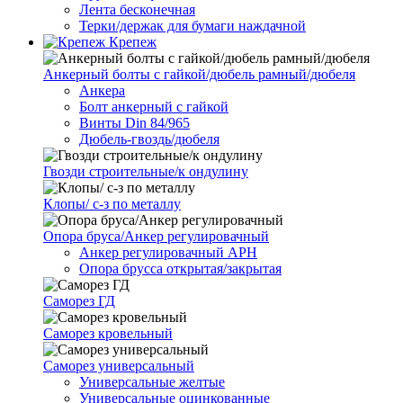
Лента бесконечная
Терки/держак для бумаги наждачной
Крепеж
Анкерный болты с гайкой/дюбель рамный/дюбеля
Анкера
Болт анкерный с гайкой
Винты Din 84/965
Дюбель-гвоздь/дюбеля
Гвозди строительные/к ондулину
Клопы/ с-з по металлу
Опора бруса/Анкер регулировачный
Анкер регулировачный АРН
Опора брусса открытая/закрытая
Саморез ГД
Саморез кровельный
Саморез универсальный
Универсальные желтые
Универсальные оцинкованные