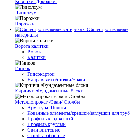
Коврики. Дорожки.
Линолеум
Порожки
Общестроительные
материалы
Ворота калитки
Ворота
Калитки
Гипрок
Гипсокартон
Направляйки/стояки/маяки
Кирпичи /Фундаментные блоки
Металлопрокат /Сваи/ Столбы
Арматура. Полоса
Кованные элементы/крышки/заглушки-для труб
Профиль квадратный
Профиль круглый
Сваи винтовые
Столбы заборные