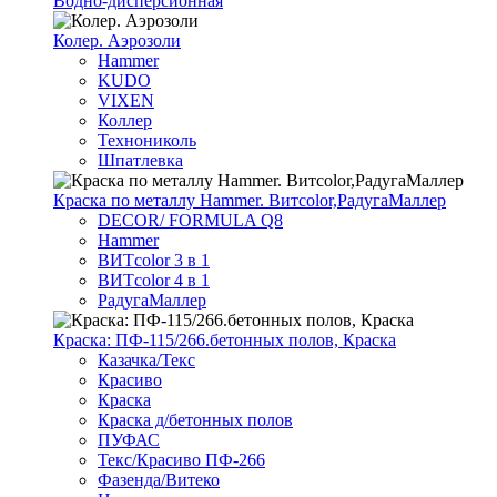
Водно-дисперсионная
Колер. Аэрозоли
Hammer
KUDO
VIXEN
Коллер
Технониколь
Шпатлевка
Краска по металлу Hammer. Витcolor,РадугаМаллер
DECOR/ FORMULA Q8
Hammer
ВИТcolor 3 в 1
ВИТcolor 4 в 1
РадугаМаллер
Краска: ПФ-115/266.бетонных полов, Краска
Казачка/Текс
Красиво
Краска
Краска д/бетонных полов
ПУФАС
Текс/Красиво ПФ-266
Фазенда/Витеко