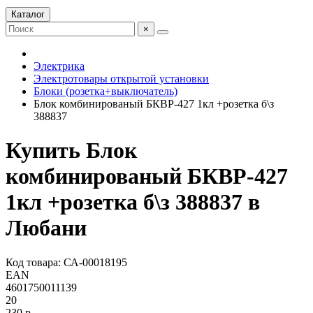
Каталог
×
Электрика
Электротовары открытой установки
Блоки (розетка+выключатель)
Блок комбинированый БКВР-427 1кл +розетка б\з
388837
Купить Блок
комбинированый БКВР-427
1кл +розетка б\з 388837 в
Любани
Код товара: СА-00018195
EAN
4601750011139
20
230 р