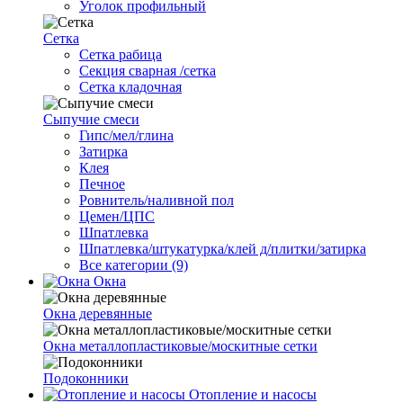
Уголок профильный
Сетка
Cетка рабица
Секция сварная /сетка
Сетка кладочная
Сыпучие смеси
Гипс/мел/глина
Затирка
Клея
Печное
Ровнитель/наливной пол
Цемен/ЦПС
Шпатлевка
Шпатлевка/штукатурка/клей д/плитки/затирка
Все категории (9)
Окна
Окна деревянные
Окна металлопластиковые/москитные сетки
Подоконники
Отопление и насосы