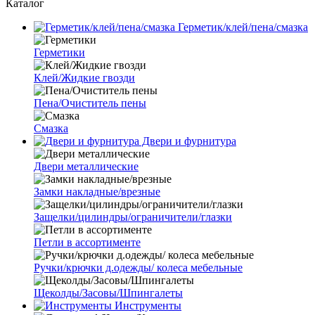
Каталог
Герметик/клей/пена/смазка
Герметики
Клей/Жидкие гвозди
Пена/Очиститель пены
Смазка
Двери и фурнитура
Двери металлические
Замки накладные/врезные
Защелки/цилиндры/ограничители/глазки
Петли в ассортименте
Ручки/крючки д.одежды/ колеса мебельные
Щеколды/Засовы/Шпингалеты
Инструменты