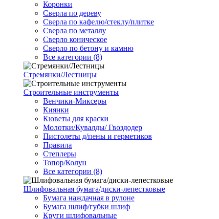
Коронки
Сверла по дереву
Сверла по кафелю/стеклу/плитке
Сверла по металлу
Сверло коническое
Сверло по бетону и камню
Все категории (8)
Стремянки/Лестницы
Строительные инструменты
Венчики-Миксеры
Киянки
Кюветы для краски
Молотки/Кувалды/ Гвоздодер
Пистолеты д/пены и герметиков
Правила
Степлеры
Топор/Колун
Все категории (8)
Шлифовальная бумага/диски-лепестковые
Бумага наждачная в рулоне
Бумага шлиф/губки шлиф
Круги шлифовальные