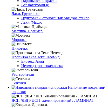
Царицынские краски
Все категории (8)
Лаки. Грунтовки
Грунтовка /Бетоноконтак /Жидкое стекло
Лаки /Масло
Мастика. Праймер.
Морилка
Пинотекс
Пропитка аква Текс. Неомид
Биотекс Аква
Неомид пропитка/краска
Растворители
Септики
Напольные покрытия/
порожки
ДСП /ДВП/ ДСП -ламинированный / ЛАМИНАТ