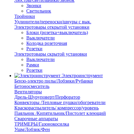
Люстры/светильники/Звонок
Звонки
Светильник
Тройники
Удлинители/переноски/шнуры с вык.
Электротовары открытой установки
Блоки (розетка+выключатель)
Выключатели
Колодка розеточная
Розетки
Электротовары скрытой установки
Выключатели
Рамки
Розетки
Электроинструмент
Бензо-электро пилы/Лобзики/Рубанки
Бетоносмеситель
Вентиляторы
Дрель-Шуруповерт/Перфоратор
Конвекторы /Тепловые пушки/обогреватели
Краскораспылитель/ компрессор/уровень
Паяльник /Кипятильник/Пистолет клеющий
Сварочные аппараты
ТРИМЕРЫ/Газонокосилка
Ушм/Лобзик/Фен