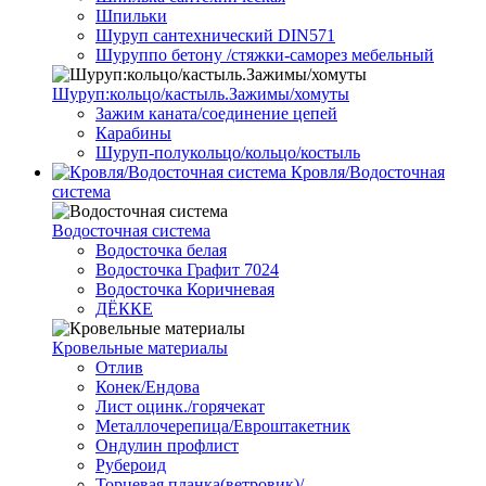
Шпильки
Шуруп сантехнический DIN571
Шуруппо бетону /стяжки-саморез мебельный
Шуруп:кольцо/кастыль.Зажимы/хомуты
Зажим каната/соединение цепей
Карабины
Шуруп-полукольцо/кольцо/костыль
Кровля/Водосточная
система
Водосточная система
Водосточка белая
Водосточка Графит 7024
Водосточка Коричневая
ДЁККЕ
Кровельные материалы
Отлив
Конек/Ендова
Лист оцинк./горячекат
Металлочерепица/Евроштакетник
Ондулин профлист
Рубероид
Торцевая планка(ветровик)/