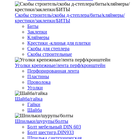
Скобы строитель/скобы д-степлера/биты/кляймеры/
крестики/заклепки/БИТЫ
Биты
Заклепки
Кляймеры
Крестики -клинья для плитки
Скобы для степлера
Скобы строительные
Уголки крепежные/лента перф/кронштейн
Перфорированная лента
Пластины
Проволока
Уголки
Шайба/гайка
Гайки
Шайба
Шпильки/шурупы/болты
Болт мебельный DIN 603
Болт шестигр.DIN933
Шпилька сантехническая