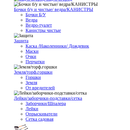
Бочки б/у и чистые/ ведра/КАНИСТРЫ
Бочки Б/У
Ведра
Ведро-туалет
Канистры чистые
Защита
Каска /Наколенники/ Дождевик
Маски
Очки
Перчатки
Земля/торф.горшки
Горшки
Земля
От вредителей
Лейки/заборчики-подставки/сетка
Заборчики/Шпалера
Лейки
Опрыскиватели
Сетка садовая