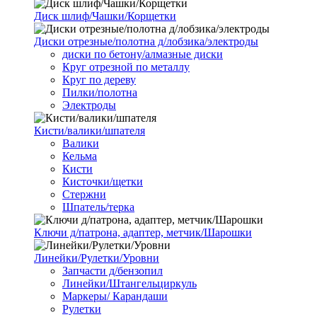
Диск шлиф/Чашки/Корщетки
Диски отрезные/полотна д/лобзика/электроды
диски по бетону/алмазные диски
Круг отрезной по металлу
Круг по дереву
Пилки/полотна
Электроды
Кисти/валики/шпателя
Валики
Кельма
Кисти
Кисточки/щетки
Стержни
Шпатель/терка
Ключи д/патрона, адаптер, метчик/Шарошки
Линейки/Рулетки/Уровни
Запчасти д/бензопил
Линейки/Штангельциркуль
Маркеры/ Карандаши
Рулетки