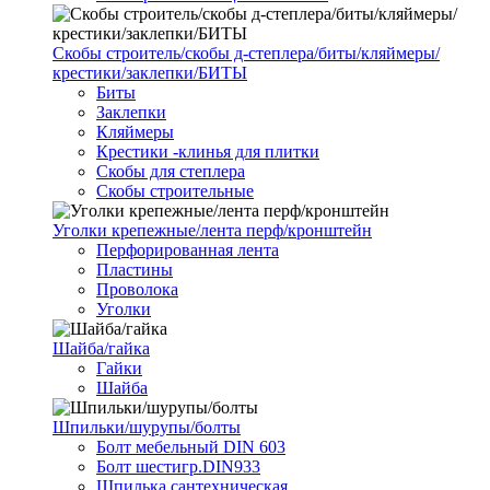
Скобы строитель/скобы д-степлера/биты/кляймеры/
крестики/заклепки/БИТЫ
Биты
Заклепки
Кляймеры
Крестики -клинья для плитки
Скобы для степлера
Скобы строительные
Уголки крепежные/лента перф/кронштейн
Перфорированная лента
Пластины
Проволока
Уголки
Шайба/гайка
Гайки
Шайба
Шпильки/шурупы/болты
Болт мебельный DIN 603
Болт шестигр.DIN933
Шпилька сантехническая