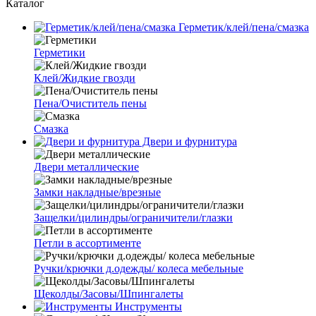
Каталог
Герметик/клей/пена/смазка
Герметики
Клей/Жидкие гвозди
Пена/Очиститель пены
Смазка
Двери и фурнитура
Двери металлические
Замки накладные/врезные
Защелки/цилиндры/ограничители/глазки
Петли в ассортименте
Ручки/крючки д.одежды/ колеса мебельные
Щеколды/Засовы/Шпингалеты
Инструменты