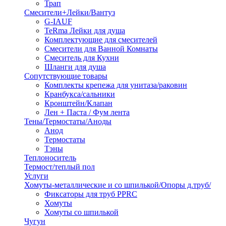
Трап
Смесители+Лейки/Вантуз
G-IAUF
TeRma Лейки для душа
Комплектующие для смесителей
Смесители для Ванной Комнаты
Смеситель для Кухни
Шланги для душа
Сопутствующие товары
Комплекты крепежа для унитаза/раковин
Кранбукса/сальники
Кронштейн/Клапан
Лен + Паста / Фум лента
Тены/Термостаты/Аноды
Анод
Термостаты
Тэны
Теплоноситель
Термост/теплый пол
Услуги
Хомуты-металлические и со шпилькой/Опоры д.труб/
Фиксаторы для труб PPRC
Хомуты
Хомуты со шпилькой
Чугун