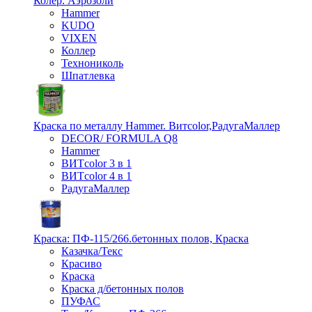
Колер. Аэрозоли
Hammer
KUDO
VIXEN
Коллер
Технониколь
Шпатлевка
Краска по металлу Hammer. Витcolor,РадугаМаллер
DECOR/ FORMULA Q8
Hammer
ВИТcolor 3 в 1
ВИТcolor 4 в 1
РадугаМаллер
Краска: ПФ-115/266.бетонных полов, Краска
Казачка/Текс
Красиво
Краска
Краска д/бетонных полов
ПУФАС