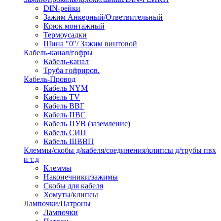
DIN-рейки
Зажим Анкерный/Ответвительный
Крюк монтажный
Термоусадки
Шина "0"/ Зажим винтовой
Кабель-канал/гофры
Кабель-канал
Труба гофриров.
Кабель-Провод
Кабель NYM
Кабель TV
Кабель ВВГ
Кабель ПВС
Кабель ПУВ (заземление)
Кабель СИП
Кабель ШВВП
Клеммы/скобы д/кабеля/соединения/клипсы д/трубы пвх
и т.д
Клеммы
Наконечники/зажимы
Скобы для кабеля
Хомуты/клипсы
Лампочки/Патроны
Лампочки