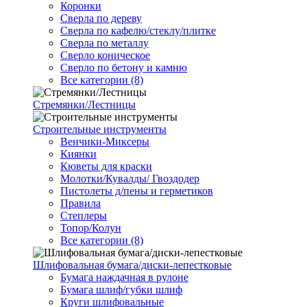
Коронки
Сверла по дереву
Сверла по кафелю/стеклу/плитке
Сверла по металлу
Сверло коническое
Сверло по бетону и камню
Все категории (8)
Стремянки/Лестницы
Строительные инструменты
Венчики-Миксеры
Киянки
Кюветы для краски
Молотки/Кувалды/ Гвоздодер
Пистолеты д/пены и герметиков
Правила
Степлеры
Топор/Колун
Все категории (8)
Шлифовальная бумага/диски-лепестковые
Бумага наждачная в рулоне
Бумага шлиф/губки шлиф
Круги шлифовальные