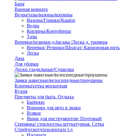
Баня
Ванная комната
Ведра/тазы/вазоны/корзины
Вазоны/Горшки/Кашпо
Ведра
Корзины/Контейнера
Тазы
Веревки/резинки-д.багажа /Леска д. тримера
Веревки/ Резинки/Шпагат/ Капроновая нить
Леска
Дача
Для уборки
Доски гладильные/Сушилки
Замки навесные/велосипедные/проушины
Клеенка\сетка москитная
Кухня
Предметы для быта. Отдыха
Барбекю
Воронки для авто и знаки
Всякое
Ящик для инструментов/ Почтовый
Серпянка/ стеклосетка штукатурная. Сетка
Стрейч/скотч/изолента/и т.д
Изолента