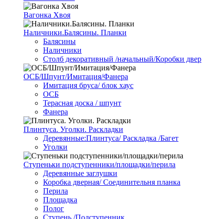
Вагонка Хвоя
Наличники.Балясины. Планки
Балясины
Наличники
Столб декоративный /начальный/Коробки двер
ОСБ/Шпунт/Имитация/Фанера
Имитация бруса/ блок хаус
ОСБ
Терасная доска / шпунт
Фанера
Плинтуса. Уголки. Раскладки
Деревянные:Плинтуса/ Раскладка /Багет
Уголки
Ступеньки подступенники/площадки/перила
Деревянные заглушки
Коробка дверная/ Соединительня планка
Перила
Площадка
Полог
Ступень /Подступенник