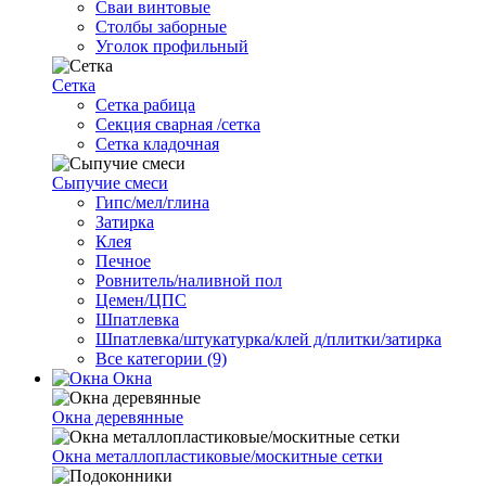
Сваи винтовые
Столбы заборные
Уголок профильный
Сетка
Cетка рабица
Секция сварная /сетка
Сетка кладочная
Сыпучие смеси
Гипс/мел/глина
Затирка
Клея
Печное
Ровнитель/наливной пол
Цемен/ЦПС
Шпатлевка
Шпатлевка/штукатурка/клей д/плитки/затирка
Все категории (9)
Окна
Окна деревянные
Окна металлопластиковые/москитные сетки