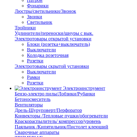
Патрон
Фонарики
Люстры/светильники/Звонок
Звонки
Светильник
Тройники
Удлинители/переноски/шнуры с вык.
Электротовары открытой установки
Блоки (розетка+выключатель)
Выключатели
Колодка розеточная
Розетки
Электротовары скрытой установки
Выключатели
Рамки
Розетки
Электроинструмент
Бензо-электро пилы/Лобзики/Рубанки
Бетоносмеситель
Вентиляторы
Дрель-Шуруповерт/Перфоратор
Конвекторы /Тепловые пушки/обогреватели
Краскораспылитель/ компрессор/уровень
Паяльник /Кипятильник/Пистолет клеющий
Сварочные аппараты