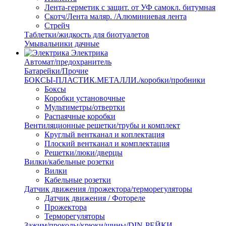
Лента-герметик с защит. от УФ самокл. битумная
Скотч/Лента маляр. /Алюминиевая лента
Стрейч
Таблетки/жидкость для биотуалетов
Умывальники дачные
Электрика
Автомат/предохранитель
Батарейки/Прочие
БОКСЫ-ПЛАСТИК.МЕТАЛЛИ./коробки/пробники
Боксы
Коробки установочные
Мультиметры/отвертки
Распаячные коробки
Вентиляционные решетки/трубы и комплект
Круглый вентканал и коплектация
Плоский вентканал и комплектация
Решетки/люки/дверцы
Вилки/кабельные розетки
Вилки
Кабельные розетки
Датчик движения /прожектора/терморегуляторы
Датчик движения / Фотореле
Прожектора
Терморегуляторы
Зажим/проколы/крюки/шины/DIN-РЕЙКИ