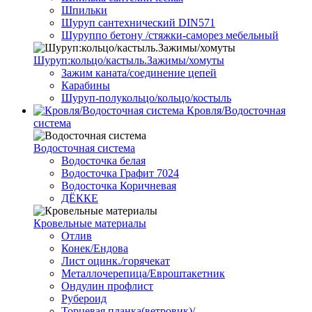
Шпильки
Шуруп сантехнический DIN571
Шуруппо бетону /стяжки-саморез мебельный
Шуруп:кольцо/кастыль.Зажимы/хомуты
Зажим каната/соединение цепей
Карабины
Шуруп-полукольцо/кольцо/костыль
Кровля/Водосточная
система
Водосточная система
Водосточка белая
Водосточка Графит 7024
Водосточка Коричневая
ДЁККЕ
Кровельные материалы
Отлив
Конек/Ендова
Лист оцинк./горячекат
Металлочерепица/Евроштакетник
Ондулин профлист
Рубероид
Торцевая планка(ветровик)/