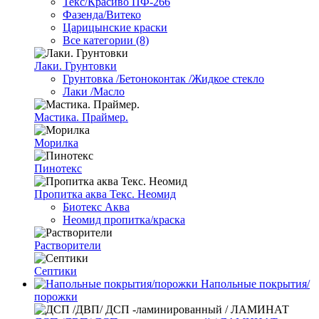
Текс/Красиво ПФ-266
Фазенда/Витеко
Царицынские краски
Все категории (8)
Лаки. Грунтовки
Грунтовка /Бетоноконтак /Жидкое стекло
Лаки /Масло
Мастика. Праймер.
Морилка
Пинотекс
Пропитка аква Текс. Неомид
Биотекс Аква
Неомид пропитка/краска
Растворители
Септики
Напольные покрытия/
порожки