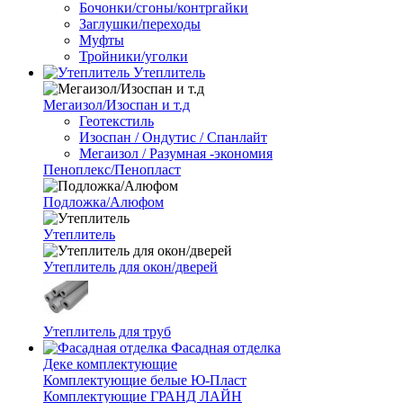
Бочонки/сгоны/контргайки
Заглушки/переходы
Муфты
Тройники/уголки
Утеплитель
Мегаизол/Изоспан и т.д
Геотекстиль
Изоспан / Ондутис / Спанлайт
Мегаизол / Разумная -экономия
Пеноплекс/Пенопласт
Подложка/Алюфом
Утеплитель
Утеплитель для окон/дверей
Утеплитель для труб
Фасадная отделка
Деке комплектующие
Комплектующие белые Ю-Пласт
Комплектующие ГРАНД ЛАЙН