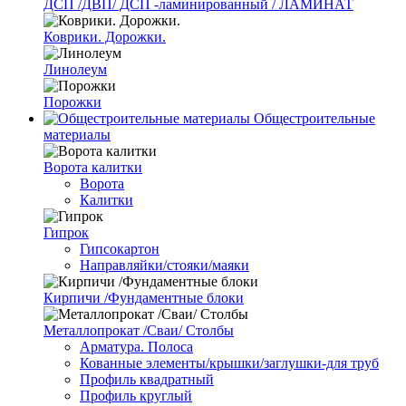
ДСП /ДВП/ ДСП -ламинированный / ЛАМИНАТ
Коврики. Дорожки.
Линолеум
Порожки
Общестроительные
материалы
Ворота калитки
Ворота
Калитки
Гипрок
Гипсокартон
Направляйки/стояки/маяки
Кирпичи /Фундаментные блоки
Металлопрокат /Сваи/ Столбы
Арматура. Полоса
Кованные элементы/крышки/заглушки-для труб
Профиль квадратный
Профиль круглый