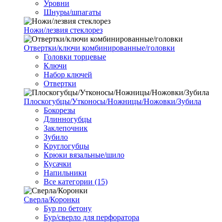
Уровни
Шнуры/шпагаты
Ножи/лезвия стеклорез
Отвертки/ключи комбинированные/головки
Головки торцевые
Ключи
Набор ключей
Отвертки
Плоскогубцы/Утконосы/Ножницы/Ножовки/Зубила
Бокорезы
Длинногубцы
Заклепочник
Зубило
Круглогубцы
Крюки вязальные/шило
Кусачки
Напильники
Все категории (15)
Сверла/Коронки
Бур по бетону
Бур/сверло для перфоратора