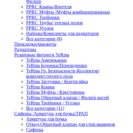
Фильтр
PPRC Краны-Винтеля
PPRC Муфты /Муфты комбинированные
PPRC Тройники
PPRC Трубы/ теплых полов
PPRC Уголок
Наборы/Комплекты для радиаторов
Все категории (8)
Прокладки/манжеты
Радиаторы
Резьбовые фитинги TeRma
TeRma Американки
TeRma Бочонки/Переходники
TeRma Гр. Безопасности Коллектор/
комплект.теплого пола
TeRma Заглушки / Контргайка
TeRma Краны
TeRma Муфты / Крестовины
TeRma Обратный клапан / Фильтр косой
TeRma Тройники / Уголки
Все категории (11)
Сифоны /Арматура для бочка/ТРАП
Арматура для бочка
Отвод-Обратный клапан для стир.машинок
Сифоны