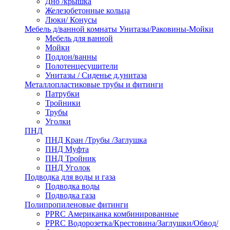
Дно /крышка
Железобетонные кольца
Люки/ Конусы
Мебель д/ванной комнаты Унитазы/Раковины-Мойки
Мебель для ванной
Мойки
Поддон/ванны
Полотенцесушители
Унитазы / Сиденье д.унитаза
Металлопластиковые трубы и фитинги
Патрубки
Тройники
Трубы
Уголки
ПНД
ПНД Кран /Трубы /Заглушка
ПНД Муфта
ПНД Тройник
ПНД Уголок
Подводка для воды и газа
Подводка воды
Подводка газа
Полипропиленовые фитинги
PPRC Американка комбинированные
PPRC Водорозетка/Крестовина/Заглушки/Обвод/