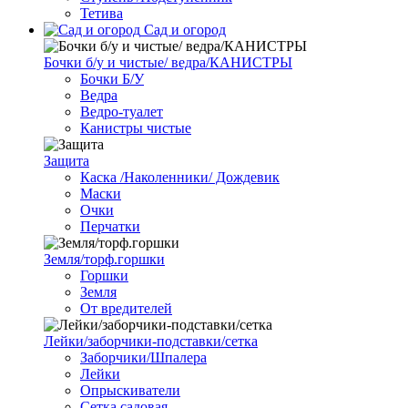
Тетива
Сад и огород
Бочки б/у и чистые/ ведра/КАНИСТРЫ
Бочки Б/У
Ведра
Ведро-туалет
Канистры чистые
Защита
Каска /Наколенники/ Дождевик
Маски
Очки
Перчатки
Земля/торф.горшки
Горшки
Земля
От вредителей
Лейки/заборчики-подставки/сетка
Заборчики/Шпалера
Лейки
Опрыскиватели
Сетка садовая