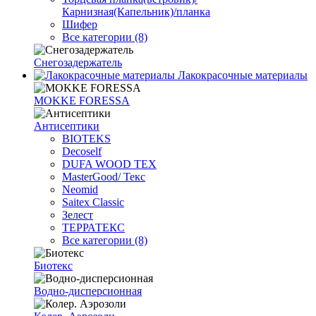
Карнизная(Капельник)/планка
Шифер
Все категории (8)
Снегозадержатель
Лакокрасочные материалы
MOKKE FORESSA
Антисептики
BIOTEKS
Decoself
DUFA WOOD TEX
MasterGood/ Текс
Neomid
Saitex Classic
Зелест
ТЕРРАТЕКС
Все категории (8)
Биотекс
Водно-дисперсионная