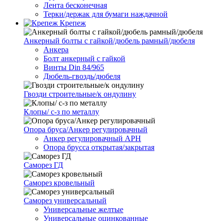
Лента бесконечная
Терки/держак для бумаги наждачной
Крепеж
Анкерный болты с гайкой/дюбель рамный/дюбеля
Анкера
Болт анкерный с гайкой
Винты Din 84/965
Дюбель-гвоздь/дюбеля
Гвозди строительные/к ондулину
Клопы/ с-з по металлу
Опора бруса/Анкер регулировачный
Анкер регулировачный АРН
Опора брусса открытая/закрытая
Саморез ГД
Саморез кровельный
Саморез универсальный
Универсальные желтые
Универсальные оцинкованные