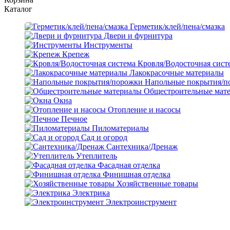
Каталог
Герметик/клей/пена/смазка
Двери и фурнитура
Инструменты
Крепеж
Кровля/Водосточная сист
Лакокрасочные материалы
Напольные покрытия/п
Общестроительные мат
Окна
Отопление и насосы
Печное
Пиломатериалы
Сад и огород
Сантехника/Дренаж
Утеплитель
Фасадная отделка
Финишная отделка
Хозяйственные товары
Электрика
Электроинструмент