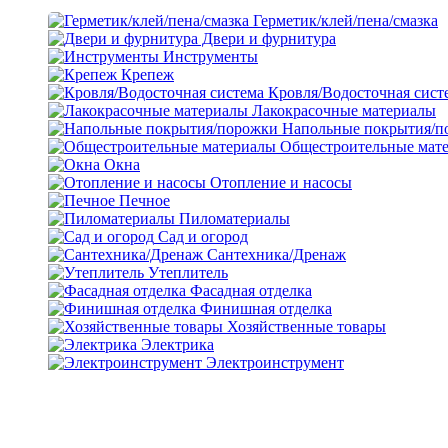
Герметик/клей/пена/смазка
Двери и фурнитура
Инструменты
Крепеж
Кровля/Водосточная сист
Лакокрасочные материалы
Напольные покрытия/п
Общестроительные мат
Окна
Отопление и насосы
Печное
Пиломатериалы
Сад и огород
Сантехника/Дренаж
Утеплитель
Фасадная отделка
Финишная отделка
Хозяйственные товары
Электрика
Электроинструмент