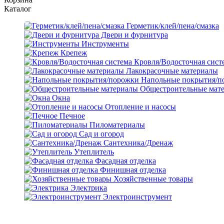
Каталог
Герметик/клей/пена/смазка
Двери и фурнитура
Инструменты
Крепеж
Кровля/Водосточная сист
Лакокрасочные материалы
Напольные покрытия/п
Общестроительные мат
Окна
Отопление и насосы
Печное
Пиломатериалы
Сад и огород
Сантехника/Дренаж
Утеплитель
Фасадная отделка
Финишная отделка
Хозяйственные товары
Электрика
Электроинструмент