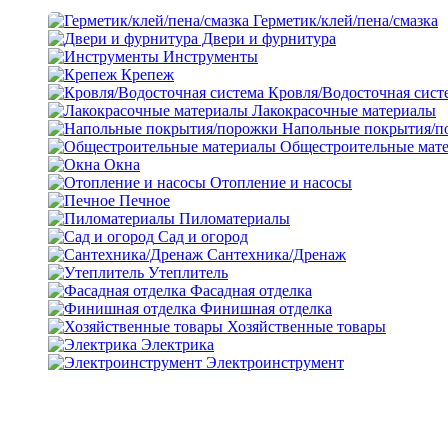
Герметик/клей/пена/смазка
Двери и фурнитура
Инструменты
Крепеж
Кровля/Водосточная сист
Лакокрасочные материалы
Напольные покрытия/п
Общестроительные мат
Окна
Отопление и насосы
Печное
Пиломатериалы
Сад и огород
Сантехника/Дренаж
Утеплитель
Фасадная отделка
Финишная отделка
Хозяйственные товары
Электрика
Электроинструмент