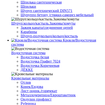
Шпилька сантехническая
Шпильки
Шуруп сантехнический DIN571
Шуруппо бетону /стяжки-саморез мебельный
Шуруп:кольцо/кастыль.Зажимы/хомуты
Зажим каната/соединение цепей
Карабины
Шуруп-полукольцо/кольцо/костыль
Кровля/Водосточная
система
Водосточная система
Водосточка белая
Водосточка Графит 7024
Водосточка Коричневая
ДЁККЕ
Кровельные материалы
Отлив
Конек/Ендова
Лист оцинк./горячекат
Металлочерепица/Евроштакетник
Ондулин профлист
Рубероид