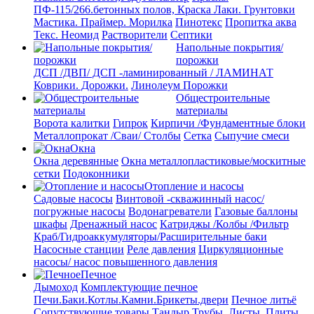
ПФ-115/266.бетонных полов, Краска
Лаки. Грунтовки
Мастика. Праймер.
Морилка
Пинотекс
Пропитка аква
Текс. Неомид
Растворители
Септики
Напольные покрытия/
порожки
ДСП /ДВП/ ДСП -ламинированный / ЛАМИНАТ
Коврики. Дорожки.
Линолеум
Порожки
Общестроительные
материалы
Ворота калитки
Гипрок
Кирпичи /Фундаментные блоки
Металлопрокат /Сваи/ Столбы
Сетка
Сыпучие смеси
Окна
Окна деревянные
Окна металлопластиковые/москитные
сетки
Подоконники
Отопление и насосы
Cадовые насосы
Винтовой -скважинный насос/
погружные насосы
Водонагреватели
Газовые баллоны
шкафы
Дренажный насос
Катриджы /Колбы /Фильтр
Краб/Гидроаккумуляторы/Расширительные баки
Насосные станции
Реле давления
Циркуляционные
насосы/ насос повышенного давления
Печное
Дымоход
Комплектующие печное
Печи.Баки.Котлы.Камни.Брикеты.двери
Печное литьё
Сопутствующие товары.Тандыр
Трубы. Листы. Плиты