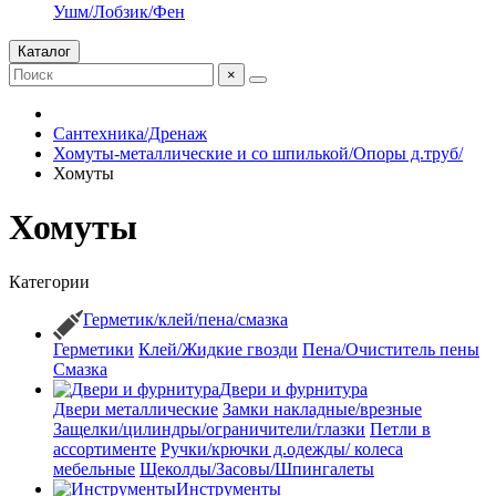
Ушм/Лобзик/Фен
Каталог
×
Сантехника/Дренаж
Хомуты-металлические и со шпилькой/Опоры д.труб/
Хомуты
Хомуты
Категории
Герметик/клей/пена/смазка
Герметики
Клей/Жидкие гвозди
Пена/Очиститель пены
Смазка
Двери и фурнитура
Двери металлические
Замки накладные/врезные
Защелки/цилиндры/ограничители/глазки
Петли в
ассортименте
Ручки/крючки д.одежды/ колеса
мебельные
Щеколды/Засовы/Шпингалеты
Инструменты