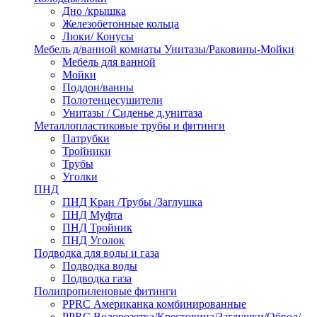
Дно /крышка
Железобетонные кольца
Люки/ Конусы
Мебель д/ванной комнаты Унитазы/Раковины-Мойки
Мебель для ванной
Мойки
Поддон/ванны
Полотенцесушители
Унитазы / Сиденье д.унитаза
Металлопластиковые трубы и фитинги
Патрубки
Тройники
Трубы
Уголки
ПНД
ПНД Кран /Трубы /Заглушка
ПНД Муфта
ПНД Тройник
ПНД Уголок
Подводка для воды и газа
Подводка воды
Подводка газа
Полипропиленовые фитинги
PPRC Американка комбинированные
PPRC Водорозетка/Крестовина/Заглушки/Обвод/