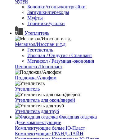
Чугун
Бочонки/сгоны/контргайки
Заглушки/переходы
Муфты
Тройники/уголки
Утеплитель
Мегаизол/Изоспан и т.д
Геотекстиль
Изоспан / Ондутис / Спанлайт
Мегаизол / Разумная -экономия
Пеноплекс/Пенопласт
Подложка/Алюфом
Утеплитель
Утеплитель для окон/дверей
Утеплитель для труб
Фасадная отделка
Деке комплектующие
Комплектующие белые Ю-Пласт
Комплектующие ГРАНД ЛАЙН