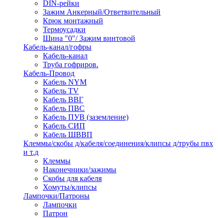
DIN-рейки
Зажим Анкерный/Ответвительный
Крюк монтажный
Термоусадки
Шина "0"/ Зажим винтовой
Кабель-канал/гофры
Кабель-канал
Труба гофриров.
Кабель-Провод
Кабель NYM
Кабель TV
Кабель ВВГ
Кабель ПВС
Кабель ПУВ (заземление)
Кабель СИП
Кабель ШВВП
Клеммы/скобы д/кабеля/соединения/клипсы д/трубы пвх
и т.д
Клеммы
Наконечники/зажимы
Скобы для кабеля
Хомуты/клипсы
Лампочки/Патроны
Лампочки
Патрон