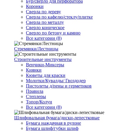
Бур/сверло для перфоратора
Коронки
Сверла по дереву
Сверла по кафелю/стеклу/плитке
Сверла по металлу
Сверло коническое
Сверло по бетону и камню
Все категории (8)
Стремянки/Лестницы
Строительные инструменты
Венчики-Миксеры
Киянки
Кюветы для краски
Молотки/Кувалды/ Гвоздодер
Пистолеты д/пены и герметиков
Правила
Степлеры
Топор/Колун
Все категории (8)
Шлифовальная бумага/диски-лепестковые
Бумага наждачная в рулоне
Бумага шлиф/губки шлиф