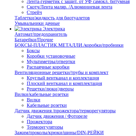
Лента-герметик с защит. от УФ самокл. битумная
Скотч/Лента маляр. /Алюминиевая лента
Стрейч
Таблетки/жидкость для биотуалетов
Умывальники дачные
Электрика
Автомат/предохранитель
Батарейки/Прочие
БОКСЫ-ПЛАСТИК.МЕТАЛЛИ./коробки/пробники
Боксы
Коробки установочные
Мультиметры/отвертки
Распаячные коробки
Вентиляционные решетки/трубы и комплект
Круглый вентканал и коплектация
Плоский вентканал и комплектация
Решетки/люки/дверцы
Вилки/кабельные розетки
Вилки
Кабельные розетки
Датчик движения /прожектора/терморегуляторы
Датчик движения / Фотореле
Прожектора
Терморегуляторы
Зажим/проколы/крюки/шины/DIN-РЕЙКИ