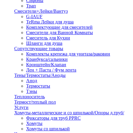
Сифоны
Трап
Смесители+Лейки/Вантуз
G-IAUF
TeRma Лейки для душа
Комплектующие для смесителей
Смесители для Ванной Комнаты
Смеситель для Кухни
Шланги для душа
Сопутствующие товары
Комплекты крепежа для унитаза/раковин
Кранбукса/сальники
Кронштейн/Клапан
Лен + Паста / Фум лента
Тены/Термостаты/Аноды
Анод
Термостаты
Тэны
Теплоноситель
Термост/теплый пол
Услуги
Хомуты-металлические и со шпилькой/Опоры д.труб/
Фиксаторы для труб PPRC
Хомуты
Хомуты со шпилькой