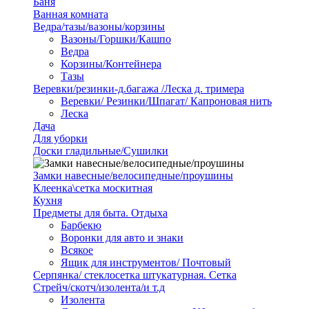
Баня
Ванная комната
Ведра/тазы/вазоны/корзины
Вазоны/Горшки/Кашпо
Ведра
Корзины/Контейнера
Тазы
Веревки/резинки-д.багажа /Леска д. тримера
Веревки/ Резинки/Шпагат/ Капроновая нить
Леска
Дача
Для уборки
Доски гладильные/Сушилки
Замки навесные/велосипедные/проушины
Клеенка\сетка москитная
Кухня
Предметы для быта. Отдыха
Барбекю
Воронки для авто и знаки
Всякое
Ящик для инструментов/ Почтовый
Серпянка/ стеклосетка штукатурная. Сетка
Стрейч/скотч/изолента/и т.д
Изолента