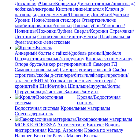
Диск шлиф/Чашки/Корщетки
Диски отрезные/полотна д/
лобзика/электроды
Кисти/валики/шпателя
Ключи д/
патрона, адаптер, метчик/Шарошки
Линейки/Рулетки/
Уровни
Ножи/лезвия стеклорез
Отвертки/ключи
комбинированные/головки
Плоскогубцы/Утконосы/
Ножницы/Ножовки/Зубила
Сверла/Коронки
Стремянки/
Лестницы
Строительные инструменты
Шлифовальная
бумага/диски-лепестковые
Крепеж
Анкерный болты с гайкой/дюбель рамный/дюбеля
Гвозди строительные/к ондулину
Клопы/ с-з по металлу
Опора бруса/Анкер регулировачный
Саморез ГД
Саморез кровельный
Саморез универсальный
Скобы
строитель/скобы д-степлера/биты/кляймеры/крестики/
заклепки/БИТЫ
Уголки крепежные/лента перф/
кронштейн
Шайба/гайка
Шпильки/шурупы/болты
Шуруп:кольцо/кастыль.Зажимы/хомуты
Кровля/Водосточная
система
Водосточная система
Кровельные материалы
Снегозадержатель
Лакокрасочные материалы
MOKKE FORESSA
Антисептики
Биотекс
Водно-
дисперсионная
Колер. Аэрозоли
Краска по металлу
Hammer. Витcolor,РадугаМаллер
Краска: