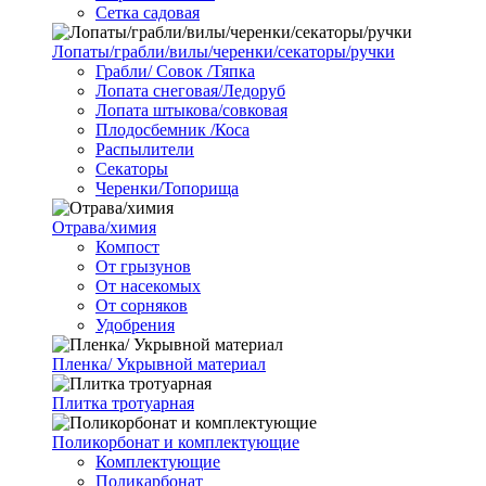
Сетка садовая
Лопаты/грабли/вилы/черенки/секаторы/ручки
Грабли/ Совок /Тяпка
Лопата снеговая/Ледоруб
Лопата штыкова/совковая
Плодосбемник /Коса
Распылители
Секаторы
Черенки/Топорища
Отрава/химия
Компост
От грызунов
От насекомых
От сорняков
Удобрения
Пленка/ Укрывной материал
Плитка тротуарная
Поликорбонат и комплектующие
Комплектующие
Поликарбонат