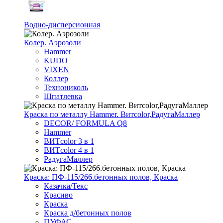
Водно-дисперсионная
Колер. Аэрозоли
Hammer
KUDO
VIXEN
Коллер
Технониколь
Шпатлевка
Краска по металлу Hammer. Витcolor,РадугаМаллер
DECOR/ FORMULA Q8
Hammer
ВИТcolor 3 в 1
ВИТcolor 4 в 1
РадугаМаллер
Краска: ПФ-115/266.бетонных полов, Краска
Казачка/Текс
Красиво
Краска
Краска д/бетонных полов
ПУФАС