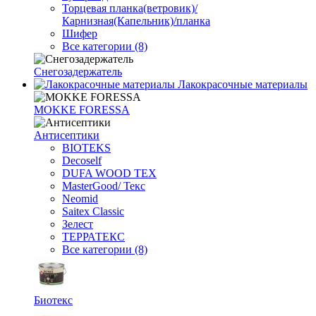
Торцевая планка(ветровик)/
Карнизная(Капельник)/планка
Шифер
Все категории (8)
Снегозадержатель
Лакокрасочные материалы
MOKKE FORESSA
Антисептики
BIOTEKS
Decoself
DUFA WOOD TEX
MasterGood/ Текс
Neomid
Saitex Classic
Зелест
ТЕРРАТЕКС
Все категории (8)
Биотекс