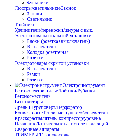
Фонарики
Люстры/светильники/Звонок
Звонки
Светильник
Тройники
Удлинители/переноски/шнуры с вык.
Электротовары открытой установки
Блоки (розетка+выключатель)
Выключатели
Колодка розеточная
Розетки
Электротовары скрытой установки
Выключатели
Рамки
Розетки
Электроинструмент
Бензо-электро пилы/Лобзики/Рубанки
Бетоносмеситель
Вентиляторы
Дрель-Шуруповерт/Перфоратор
Конвекторы /Тепловые пушки/обогреватели
Краскораспылитель/ компрессор/уровень
Паяльник /Кипятильник/Пистолет клеющий
Сварочные аппараты
ТРИМЕРЫ/Газонокосилка