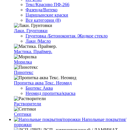
Текс/Красиво ПФ-266
Фазенда/Витеко
Царицынские краски
Все категории (8)
Лаки. Грунтовки
Грунтовка /Бетоноконтак /Жидкое стекло
Лаки /Масло
Мастика. Праймер.
Морилка
Пинотекс
Пропитка аква Текс. Неомид
Биотекс Аква
Неомид пропитка/краска
Растворители
Септики
Напольные покрытия/
порожки