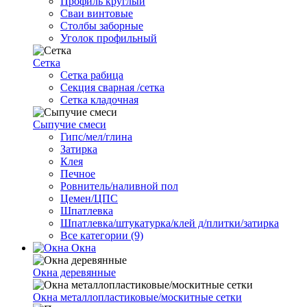
Профиль круглый
Сваи винтовые
Столбы заборные
Уголок профильный
Сетка
Cетка рабица
Секция сварная /сетка
Сетка кладочная
Сыпучие смеси
Гипс/мел/глина
Затирка
Клея
Печное
Ровнитель/наливной пол
Цемен/ЦПС
Шпатлевка
Шпатлевка/штукатурка/клей д/плитки/затирка
Все категории (9)
Окна
Окна деревянные
Окна металлопластиковые/москитные сетки