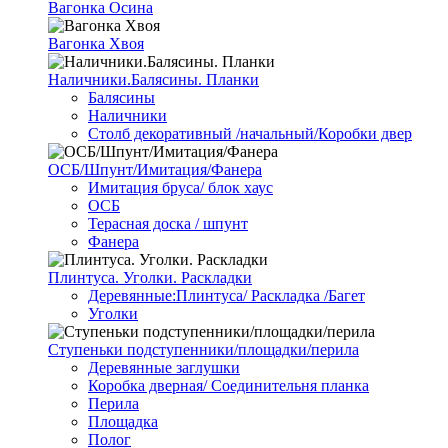
Вагонка Осина
Вагонка Хвоя
Наличники.Балясины. Планки
Балясины
Наличники
Столб декоративный /начальный/Коробки двер
ОСБ/Шпунт/Имитация/Фанера
Имитация бруса/ блок хаус
ОСБ
Терасная доска / шпунт
Фанера
Плинтуса. Уголки. Раскладки
Деревянные:Плинтуса/ Раскладка /Багет
Уголки
Ступеньки подступенники/площадки/перила
Деревянные заглушки
Коробка дверная/ Соединительня планка
Перила
Площадка
Полог