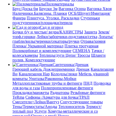
Пиломатериалы
Брус/Доска 6м
Бруски 3м
Вагонка Осина
Вагонка Хвоя
Наличники.Балясины. Планки
ОСБ/Шпунт/Имитация/
Фанера
Плинтуса. Уголки. Раскладки
Ступеньки
подступенники/площадки/перила
Сад и огород
Бочки б/у и чистые/ ведра/КАНИСТРЫ
Защита
Земля/
торф.горшки
Лейки/заборчики-подставки/сетка
Лопаты/
грабли/вилы/черенки/секаторы/ручки
Отрава/химия
Пленка/ Укрывной материал
Плитка тротуарная
Поликорбонат и комплектующие
СЕМЕНА
Тачки /
колеса/камеры
Теплицы/дуги
Цепи/ Троссы
Шланги
полив. Комплектующие
Сантехника/Дренаж
Греющий кабель
Дождеприемники
Дренаж
Канализация
Вн
Канализация Нар
Колодцы/люки
Мебель д/ванной
комнаты Унитазы/Раковины-Мойки
Металлопластиковые трубы и фитинги
ПНД
Подводка
для воды и газа
Полипропиленовые фитинги
Прокладки/манжеты
Радиаторы
Резьбовые фитинги
TeRma
Сифоны /Арматура для бочка/ТРАП
Смесители+Лейки/Вантуз
Сопутствующие товары
Тены/Термостаты/Аноды
Теплоноситель
Термост/
теплый пол
Услуги
Хомуты-металлические и со
шпилькой/Опоры д.труб/
Чугун