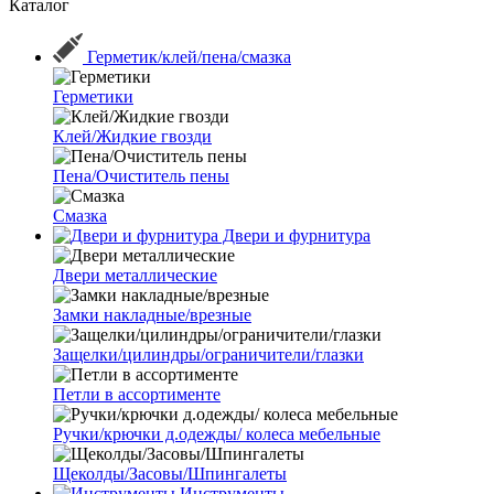
Каталог
Герметик/клей/пена/смазка
Герметики
Клей/Жидкие гвозди
Пена/Очиститель пены
Смазка
Двери и фурнитура
Двери металлические
Замки накладные/врезные
Защелки/цилиндры/ограничители/глазки
Петли в ассортименте
Ручки/крючки д.одежды/ колеса мебельные
Щеколды/Засовы/Шпингалеты
Инструменты