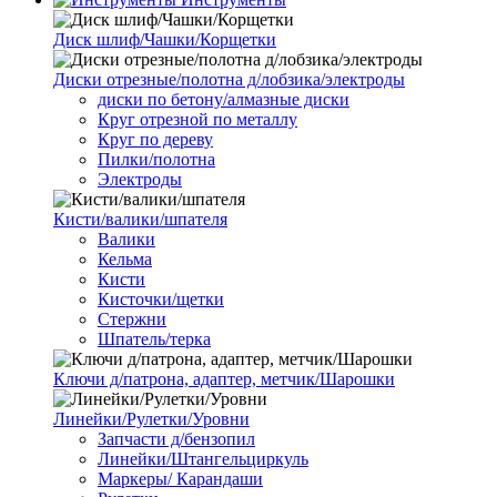
Диск шлиф/Чашки/Корщетки
Диски отрезные/полотна д/лобзика/электроды
диски по бетону/алмазные диски
Круг отрезной по металлу
Круг по дереву
Пилки/полотна
Электроды
Кисти/валики/шпателя
Валики
Кельма
Кисти
Кисточки/щетки
Стержни
Шпатель/терка
Ключи д/патрона, адаптер, метчик/Шарошки
Линейки/Рулетки/Уровни
Запчасти д/бензопил
Линейки/Штангельциркуль
Маркеры/ Карандаши