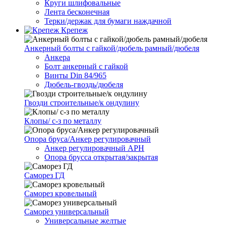
Круги шлифовальные
Лента бесконечная
Терки/держак для бумаги наждачной
Крепеж
Анкерный болты с гайкой/дюбель рамный/дюбеля
Анкера
Болт анкерный с гайкой
Винты Din 84/965
Дюбель-гвоздь/дюбеля
Гвозди строительные/к ондулину
Клопы/ с-з по металлу
Опора бруса/Анкер регулировачный
Анкер регулировачный АРН
Опора брусса открытая/закрытая
Саморез ГД
Саморез кровельный
Саморез универсальный
Универсальные желтые