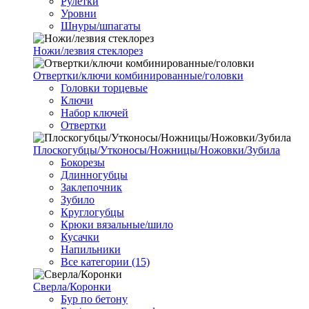
Рулетки
Уровни
Шнуры/шпагаты
Ножи/лезвия стеклорез
Отвертки/ключи комбинированные/головки
Головки торцевые
Ключи
Набор ключей
Отвертки
Плоскогубцы/Утконосы/Ножницы/Ножовки/Зубила
Бокорезы
Длинногубцы
Заклепочник
Зубило
Круглогубцы
Крюки вязальные/шило
Кусачки
Напильники
Все категории (15)
Сверла/Коронки
Бур по бетону