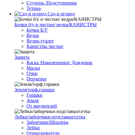
Ступень /Подступенник
Тетива
Сад и огород
Бочки б/у и чистые/ ведра/КАНИСТРЫ
Бочки Б/У
Ведра
Ведро-туалет
Канистры чистые
Защита
Каска /Наколенники/ Дождевик
Маски
Очки
Перчатки
Земля/торф.горшки
Горшки
Земля
От вредителей
Лейки/заборчики-подставки/сетка
Заборчики/Шпалера
Лейки
Опрыскиватели