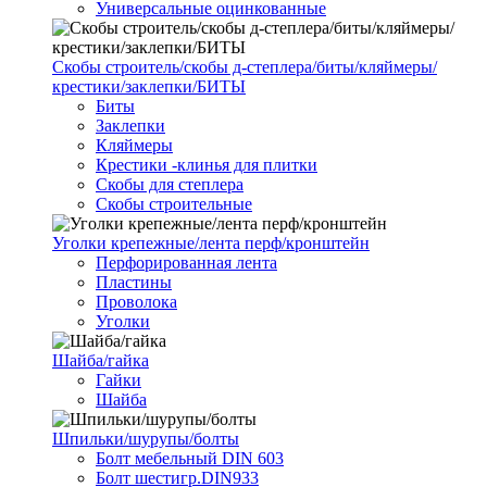
Универсальные оцинкованные
Скобы строитель/скобы д-степлера/биты/кляймеры/
крестики/заклепки/БИТЫ
Биты
Заклепки
Кляймеры
Крестики -клинья для плитки
Скобы для степлера
Скобы строительные
Уголки крепежные/лента перф/кронштейн
Перфорированная лента
Пластины
Проволока
Уголки
Шайба/гайка
Гайки
Шайба
Шпильки/шурупы/болты
Болт мебельный DIN 603
Болт шестигр.DIN933