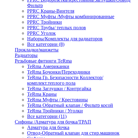
Фильтр
PPRC Краны-Винтеля
PPRC Муфты /Муфты комбинированные
PPRC Тройники
PPRC Трубы/ теплых полов
PPRC Уголок
Наборы/Комплекты для радиаторов
Все категории (8)
Прокладки/манжеты
Радиаторы
Резьбовые фитинги TeRma
TeRma Американки
TeRma Бочонки/Переходники
TeRma Гр. Безопасности Коллектор/
комплект.теплого пола
TeRma Заглушки / Контргайка
TeRma Краны
TeRma Муфты / Крестовины
TeRma Обратный клапан / Фильтр косой
TeRma Тройники / Уголки
Все категории (11)
Сифоны /Арматура для бочка/ТРАП
Арматура для бочка
Отвод-Обратный клапан для стир.машинок