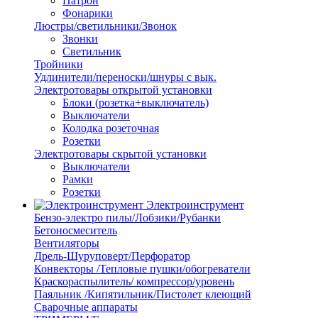
Патрон
Фонарики
Люстры/светильники/Звонок
Звонки
Светильник
Тройники
Удлинители/переноски/шнуры с вык.
Электротовары открытой установки
Блоки (розетка+выключатель)
Выключатели
Колодка розеточная
Розетки
Электротовары скрытой установки
Выключатели
Рамки
Розетки
Электроинструмент
Бензо-электро пилы/Лобзики/Рубанки
Бетоносмеситель
Вентиляторы
Дрель-Шуруповерт/Перфоратор
Конвекторы /Тепловые пушки/обогреватели
Краскораспылитель/ компрессор/уровень
Паяльник /Кипятильник/Пистолет клеющий
Сварочные аппараты