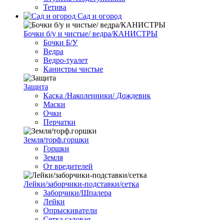
Тетива
Сад и огород
Бочки б/у и чистые/ ведра/КАНИСТРЫ
Бочки Б/У
Ведра
Ведро-туалет
Канистры чистые
Защита
Каска /Наколенники/ Дождевик
Маски
Очки
Перчатки
Земля/торф.горшки
Горшки
Земля
От вредителей
Лейки/заборчики-подставки/сетка
Заборчики/Шпалера
Лейки
Опрыскиватели
Сетка садовая