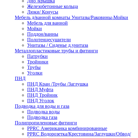
Дно /крышка
Железобетонные кольца
Люки/ Конусы
Мебель д/ванной комнаты Унитазы/Раковины-Мойки
Мебель для ванной
Мойки
Поддон/ванны
Полотенцесушители
Унитазы / Сиденье д.унитаза
Металлопластиковые трубы и фитинги
Патрубки
Тройники
Трубы
Уголки
ПНД
ПНД Кран /Трубы /Заглушка
ПНД Муфта
ПНД Тройник
ПНД Уголок
Подводка для воды и газа
Подводка воды
Подводка газа
Полипропиленовые фитинги
PPRC Американка комбинированные
PPRC Водорозетка/Крестовина/Заглушки/Обвод/