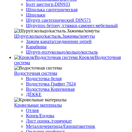
Болт шестигр.DIN933
Шпилька сантехническая
Шпильки
Шуруп сантехнический DIN571
Шуруппо бетону /стяжки-саморез мебельный
Шуруп:кольцо/кастыль.Зажимы/хомуты
Зажим каната/соединение цепей
Карабины
Шуруп-полукольцо/кольцо/костыль
Кровля/Водосточная
система
Водосточная система
Водосточка белая
Водосточка Графит 7024
Водосточка Коричневая
ДЁККЕ
Кровельные материалы
Отлив
Конек/Ендова
Лист оцинк./горячекат
Металлочерепица/Евроштакетник
Ондулин профлист