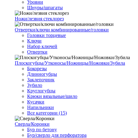
Уровни
Шнуры/шпагаты
Ножи/лезвия стеклорез
Отвертки/ключи комбинированные/головки
Головки торцевые
Ключи
Набор ключей
Отвертки
Плоскогубцы/Утконосы/Ножницы/Ножовки/Зубила
Бокорезы
Длинногубцы
Заклепочник
Зубило
Круглогубцы
Крюки вязальные/шило
Кусачки
Напильники
Все категории (15)
Сверла/Коронки
Бур по бетону
Бур/сверло для перфоратора