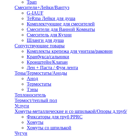
Трап
Смесители+Лейки/Вантуз
G-IAUF
TeRma Лейки для душа
Комплектующие для смесителей
Смесители для Ванной Комнаты
Смеситель для Кухни
Шланги для душа
Сопутствующие товары
Комплекты крепежа для унитаза/раковин
Кранбукса/сальники
Кронштейн/Клапан
Лен + Паста / Фум лента
Тены/Термостаты/Аноды
Анод
Термостаты
Тэны
Теплоноситель
Термост/теплый пол
Услуги
Хомуты-металлические и со шпилькой/Опоры д.труб/
Фиксаторы для труб PPRC
Хомуты
Хомуты со шпилькой
Чугун