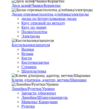
Диск шлиф/Чашки/Корщетки
Диски отрезные/полотна д/лобзика/электроды
диски по бетону/алмазные диски
Круг отрезной по металлу
Круг по дереву
Пилки/полотна
Электроды
Кисти/валики/шпателя
Валики
Кельма
Кисти
Кисточки/щетки
Стержни
Шпатель/терка
Ключи д/патрона, адаптер, метчик/Шарошки
Линейки/Рулетки/Уровни
Запчасти д/бензопил
Линейки/Штангельциркуль
Маркеры/ Карандаши
Рулетки