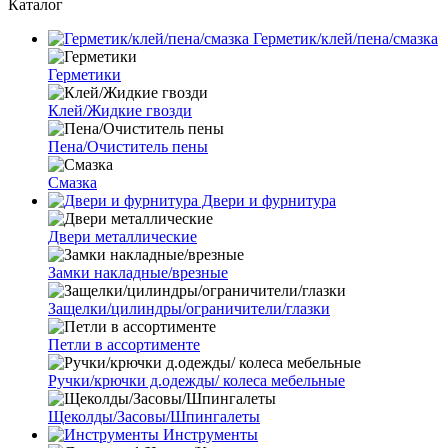
Каталог
Герметик/клей/пена/смазка
Герметики
Клей/Жидкие гвозди
Пена/Очиститель пены
Смазка
Двери и фурнитура
Двери металлические
Замки накладные/врезные
Защелки/цилиндры/ограничители/глазки
Петли в ассортименте
Ручки/крючки д.одежды/ колеса мебельные
Щеколды/Засовы/Шпингалеты
Инструменты