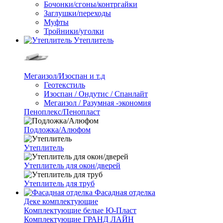
Бочонки/сгоны/контргайки
Заглушки/переходы
Муфты
Тройники/уголки
Утеплитель
Мегаизол/Изоспан и т.д
Геотекстиль
Изоспан / Ондутис / Спанлайт
Мегаизол / Разумная -экономия
Пеноплекс/Пенопласт
Подложка/Алюфом
Утеплитель
Утеплитель для окон/дверей
Утеплитель для труб
Фасадная отделка
Деке комплектующие
Комплектующие белые Ю-Пласт
Комплектующие ГРАНД ЛАЙН