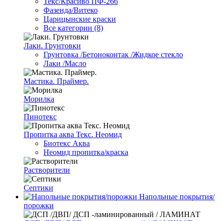
Текс/Красиво ПФ-266
Фазенда/Витеко
Царицынские краски
Все категории (8)
Лаки. Грунтовки
Грунтовка /Бетоноконтак /Жидкое стекло
Лаки /Масло
Мастика. Праймер.
Морилка
Пинотекс
Пропитка аква Текс. Неомид
Биотекс Аква
Неомид пропитка/краска
Растворители
Септики
Напольные покрытия/
порожки