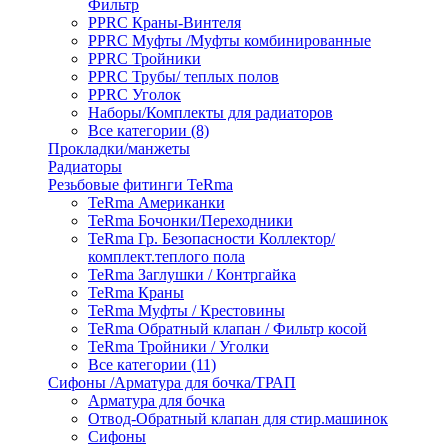
Фильтр
PPRC Краны-Винтеля
PPRC Муфты /Муфты комбинированные
PPRC Тройники
PPRC Трубы/ теплых полов
PPRC Уголок
Наборы/Комплекты для радиаторов
Все категории (8)
Прокладки/манжеты
Радиаторы
Резьбовые фитинги TeRma
TeRma Американки
TeRma Бочонки/Переходники
TeRma Гр. Безопасности Коллектор/
комплект.теплого пола
TeRma Заглушки / Контргайка
TeRma Краны
TeRma Муфты / Крестовины
TeRma Обратный клапан / Фильтр косой
TeRma Тройники / Уголки
Все категории (11)
Сифоны /Арматура для бочка/ТРАП
Арматура для бочка
Отвод-Обратный клапан для стир.машинок
Сифоны