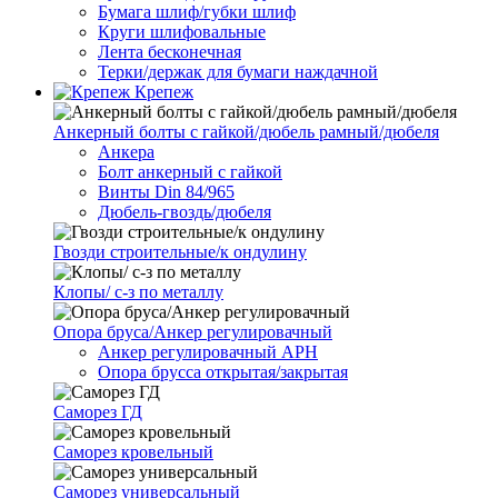
Бумага шлиф/губки шлиф
Круги шлифовальные
Лента бесконечная
Терки/держак для бумаги наждачной
Крепеж
Анкерный болты с гайкой/дюбель рамный/дюбеля
Анкера
Болт анкерный с гайкой
Винты Din 84/965
Дюбель-гвоздь/дюбеля
Гвозди строительные/к ондулину
Клопы/ с-з по металлу
Опора бруса/Анкер регулировачный
Анкер регулировачный АРН
Опора брусса открытая/закрытая
Саморез ГД
Саморез кровельный
Саморез универсальный