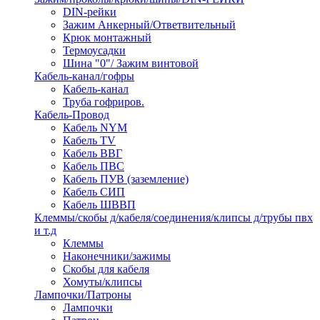
DIN-рейки
Зажим Анкерный/Ответвительный
Крюк монтажный
Термоусадки
Шина "0"/ Зажим винтовой
Кабель-канал/гофры
Кабель-канал
Труба гофриров.
Кабель-Провод
Кабель NYM
Кабель TV
Кабель ВВГ
Кабель ПВС
Кабель ПУВ (заземление)
Кабель СИП
Кабель ШВВП
Клеммы/скобы д/кабеля/соединения/клипсы д/трубы пвх
и т.д
Клеммы
Наконечники/зажимы
Скобы для кабеля
Хомуты/клипсы
Лампочки/Патроны
Лампочки