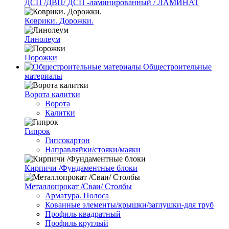
ДСП /ДВП/ ДСП -ламинированный / ЛАМИНАТ
Коврики. Дорожки.
Линолеум
Порожки
Общестроительные
материалы
Ворота калитки
Ворота
Калитки
Гипрок
Гипсокартон
Направляйки/стояки/маяки
Кирпичи /Фундаментные блоки
Металлопрокат /Сваи/ Столбы
Арматура. Полоса
Кованные элементы/крышки/заглушки-для труб
Профиль квадратный
Профиль круглый