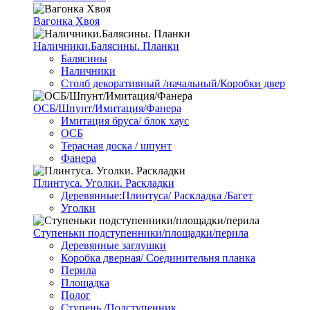
Вагонка Хвоя
Наличники.Балясины. Планки
Балясины
Наличники
Столб декоративный /начальный/Коробки двер
ОСБ/Шпунт/Имитация/Фанера
Имитация бруса/ блок хаус
ОСБ
Терасная доска / шпунт
Фанера
Плинтуса. Уголки. Раскладки
Деревянные:Плинтуса/ Раскладка /Багет
Уголки
Ступеньки подступенники/площадки/перила
Деревянные заглушки
Коробка дверная/ Соединительня планка
Перила
Площадка
Полог
Ступень /Подступенник