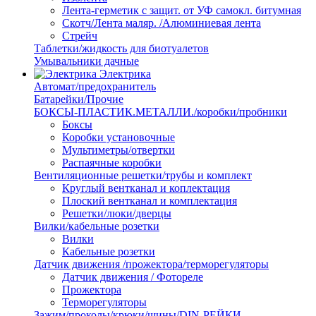
Лента-герметик с защит. от УФ самокл. битумная
Скотч/Лента маляр. /Алюминиевая лента
Стрейч
Таблетки/жидкость для биотуалетов
Умывальники дачные
Электрика
Автомат/предохранитель
Батарейки/Прочие
БОКСЫ-ПЛАСТИК.МЕТАЛЛИ./коробки/пробники
Боксы
Коробки установочные
Мультиметры/отвертки
Распаячные коробки
Вентиляционные решетки/трубы и комплект
Круглый вентканал и коплектация
Плоский вентканал и комплектация
Решетки/люки/дверцы
Вилки/кабельные розетки
Вилки
Кабельные розетки
Датчик движения /прожектора/терморегуляторы
Датчик движения / Фотореле
Прожектора
Терморегуляторы
Зажим/проколы/крюки/шины/DIN-РЕЙКИ