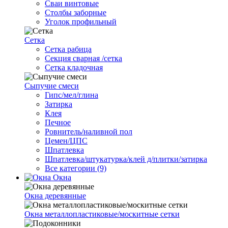
Сваи винтовые
Столбы заборные
Уголок профильный
Сетка
Cетка рабица
Секция сварная /сетка
Сетка кладочная
Сыпучие смеси
Гипс/мел/глина
Затирка
Клея
Печное
Ровнитель/наливной пол
Цемен/ЦПС
Шпатлевка
Шпатлевка/штукатурка/клей д/плитки/затирка
Все категории (9)
Окна
Окна деревянные
Окна металлопластиковые/москитные сетки