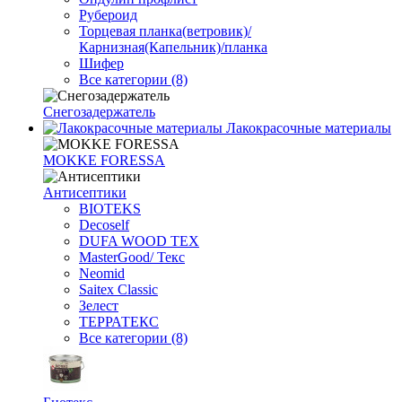
Рубероид
Торцевая планка(ветровик)/
Карнизная(Капельник)/планка
Шифер
Все категории (8)
Снегозадержатель
Лакокрасочные материалы
MOKKE FORESSA
Антисептики
BIOTEKS
Decoself
DUFA WOOD TEX
MasterGood/ Текс
Neomid
Saitex Classic
Зелест
ТЕРРАТЕКС
Все категории (8)