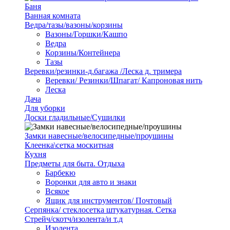
Баня
Ванная комната
Ведра/тазы/вазоны/корзины
Вазоны/Горшки/Кашпо
Ведра
Корзины/Контейнера
Тазы
Веревки/резинки-д.багажа /Леска д. тримера
Веревки/ Резинки/Шпагат/ Капроновая нить
Леска
Дача
Для уборки
Доски гладильные/Сушилки
Замки навесные/велосипедные/проушины
Клеенка\сетка москитная
Кухня
Предметы для быта. Отдыха
Барбекю
Воронки для авто и знаки
Всякое
Ящик для инструментов/ Почтовый
Серпянка/ стеклосетка штукатурная. Сетка
Стрейч/скотч/изолента/и т.д
Изолента