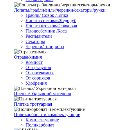
Лопаты/грабли/вилы/черенки/секаторы/ручки
Грабли/ Совок /Тяпка
Лопата снеговая/Ледоруб
Лопата штыкова/совковая
Плодосбемник /Коса
Распылители
Секаторы
Черенки/Топорища
Отрава/химия
Компост
От грызунов
От насекомых
От сорняков
Удобрения
Пленка/ Укрывной материал
Плитка тротуарная
Поликорбонат и комплектующие
Комплектующие
Поликарбонат