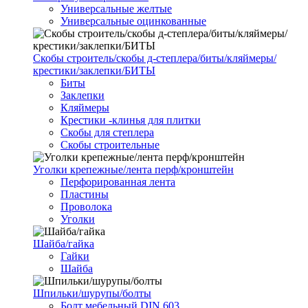
Универсальные желтые
Универсальные оцинкованные
Скобы строитель/скобы д-степлера/биты/кляймеры/
крестики/заклепки/БИТЫ
Биты
Заклепки
Кляймеры
Крестики -клинья для плитки
Скобы для степлера
Скобы строительные
Уголки крепежные/лента перф/кронштейн
Перфорированная лента
Пластины
Проволока
Уголки
Шайба/гайка
Гайки
Шайба
Шпильки/шурупы/болты
Болт мебельный DIN 603