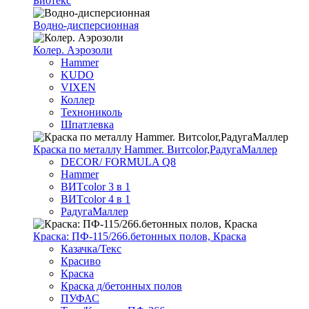
Биотекс
Водно-дисперсионная
Колер. Аэрозоли
Hammer
KUDO
VIXEN
Коллер
Технониколь
Шпатлевка
Краска по металлу Hammer. Витcolor,РадугаМаллер
DECOR/ FORMULA Q8
Hammer
ВИТcolor 3 в 1
ВИТcolor 4 в 1
РадугаМаллер
Краска: ПФ-115/266.бетонных полов, Краска
Казачка/Текс
Красиво
Краска
Краска д/бетонных полов
ПУФАС