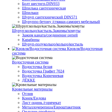
Болт шестигр.DIN933
Шпилька сантехническая
Шпильки
Шуруп сантехнический DIN571
Шуруппо бетону /стяжки-саморез мебельный
Шуруп:кольцо/кастыль.Зажимы/хомуты
Зажим каната/соединение цепей
Карабины
Шуруп-полукольцо/кольцо/костыль
Кровля/Водосточная
система
Водосточная система
Водосточка белая
Водосточка Графит 7024
Водосточка Коричневая
ДЁККЕ
Кровельные материалы
Отлив
Конек/Ендова
Лист оцинк./горячекат
Металлочерепица/Евроштакетник
Ондулин профлист