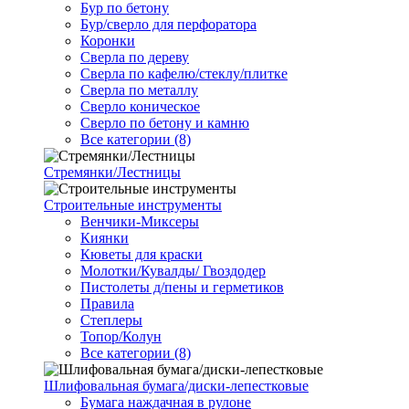
Бур по бетону
Бур/сверло для перфоратора
Коронки
Сверла по дереву
Сверла по кафелю/стеклу/плитке
Сверла по металлу
Сверло коническое
Сверло по бетону и камню
Все категории (8)
Стремянки/Лестницы
Строительные инструменты
Венчики-Миксеры
Киянки
Кюветы для краски
Молотки/Кувалды/ Гвоздодер
Пистолеты д/пены и герметиков
Правила
Степлеры
Топор/Колун
Все категории (8)
Шлифовальная бумага/диски-лепестковые
Бумага наждачная в рулоне