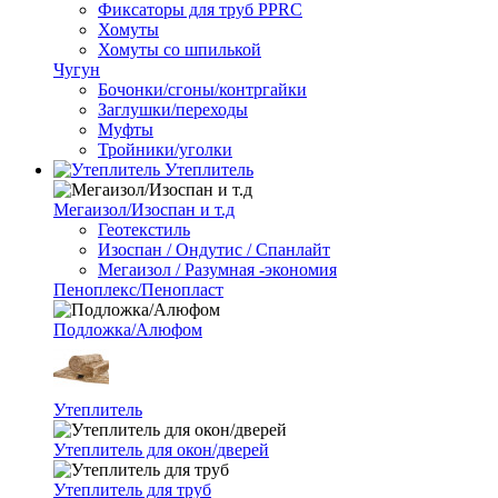
Фиксаторы для труб PPRC
Хомуты
Хомуты со шпилькой
Чугун
Бочонки/сгоны/контргайки
Заглушки/переходы
Муфты
Тройники/уголки
Утеплитель
Мегаизол/Изоспан и т.д
Геотекстиль
Изоспан / Ондутис / Спанлайт
Мегаизол / Разумная -экономия
Пеноплекс/Пенопласт
Подложка/Алюфом
Утеплитель
Утеплитель для окон/дверей
Утеплитель для труб