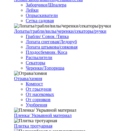
Заборчики/Шпалера
Лейки
Опрыскиватели
Сетка садовая
Лопаты/грабли/вилы/черенки/секаторы/ручки
Грабли/ Совок /Тяпка
Лопата снеговая/Ледоруб
Лопата штыкова/совковая
Плодосбемник /Коса
Распылители
Секаторы
Черенки/Топорища
Отрава/химия
Компост
От грызунов
От насекомых
От сорняков
Удобрения
Пленка/ Укрывной материал
Плитка тротуарная