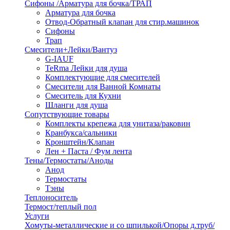
Сифоны /Арматура для бочка/ТРАП
Арматура для бочка
Отвод-Обратный клапан для стир.машинок
Сифоны
Трап
Смесители+Лейки/Вантуз
G-IAUF
TeRma Лейки для душа
Комплектующие для смесителей
Смесители для Ванной Комнаты
Смеситель для Кухни
Шланги для душа
Сопутствующие товары
Комплекты крепежа для унитаза/раковин
Кранбукса/сальники
Кронштейн/Клапан
Лен + Паста / Фум лента
Тены/Термостаты/Аноды
Анод
Термостаты
Тэны
Теплоноситель
Термост/теплый пол
Услуги
Хомуты-металлические и со шпилькой/Опоры д.труб/