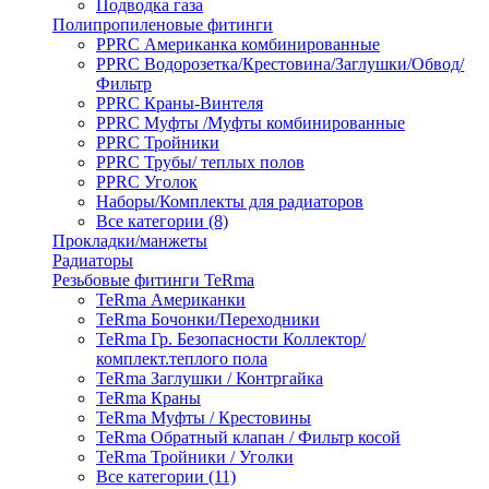
Подводка газа
Полипропиленовые фитинги
PPRC Американка комбинированные
PPRC Водорозетка/Крестовина/Заглушки/Обвод/
Фильтр
PPRC Краны-Винтеля
PPRC Муфты /Муфты комбинированные
PPRC Тройники
PPRC Трубы/ теплых полов
PPRC Уголок
Наборы/Комплекты для радиаторов
Все категории (8)
Прокладки/манжеты
Радиаторы
Резьбовые фитинги TeRma
TeRma Американки
TeRma Бочонки/Переходники
TeRma Гр. Безопасности Коллектор/
комплект.теплого пола
TeRma Заглушки / Контргайка
TeRma Краны
TeRma Муфты / Крестовины
TeRma Обратный клапан / Фильтр косой
TeRma Тройники / Уголки
Все категории (11)