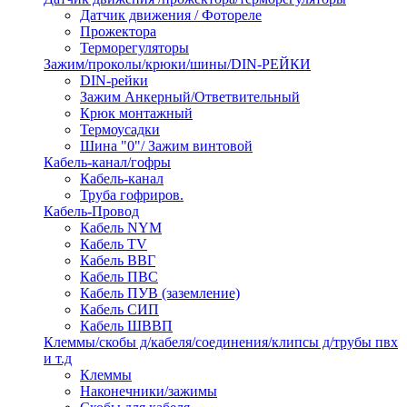
Датчик движения / Фотореле
Прожектора
Терморегуляторы
Зажим/проколы/крюки/шины/DIN-РЕЙКИ
DIN-рейки
Зажим Анкерный/Ответвительный
Крюк монтажный
Термоусадки
Шина "0"/ Зажим винтовой
Кабель-канал/гофры
Кабель-канал
Труба гофриров.
Кабель-Провод
Кабель NYM
Кабель TV
Кабель ВВГ
Кабель ПВС
Кабель ПУВ (заземление)
Кабель СИП
Кабель ШВВП
Клеммы/скобы д/кабеля/соединения/клипсы д/трубы пвх
и т.д
Клеммы
Наконечники/зажимы