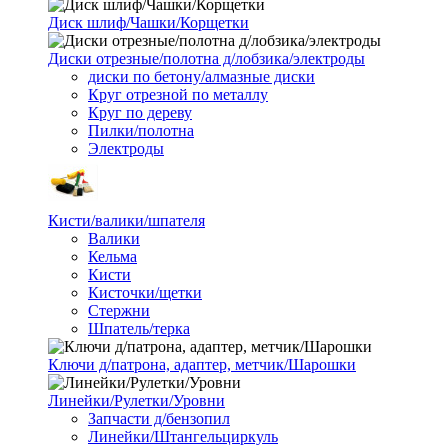
Диск шлиф/Чашки/Корщетки
Диски отрезные/полотна д/лобзика/электроды
диски по бетону/алмазные диски
Круг отрезной по металлу
Круг по дереву
Пилки/полотна
Электроды
Кисти/валики/шпателя
Валики
Кельма
Кисти
Кисточки/щетки
Стержни
Шпатель/терка
Ключи д/патрона, адаптер, метчик/Шарошки
Линейки/Рулетки/Уровни
Запчасти д/бензопил
Линейки/Штангельциркуль