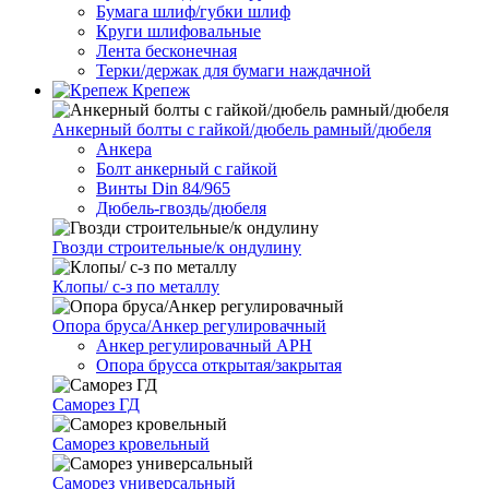
Бумага шлиф/губки шлиф
Круги шлифовальные
Лента бесконечная
Терки/держак для бумаги наждачной
Крепеж
Анкерный болты с гайкой/дюбель рамный/дюбеля
Анкера
Болт анкерный с гайкой
Винты Din 84/965
Дюбель-гвоздь/дюбеля
Гвозди строительные/к ондулину
Клопы/ с-з по металлу
Опора бруса/Анкер регулировачный
Анкер регулировачный АРН
Опора брусса открытая/закрытая
Саморез ГД
Саморез кровельный
Саморез универсальный