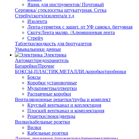
Ящик для инструментов/ Почтовый
Серпянка/ стеклосетка штукатурная. Сетка
Стрейч/скотч/изолента/и т.д
Изолента
Лента-герметик с защит. от УФ самокл. битумная
Скотч/Лента маляр. /Алюминиевая лента
Стрейч
Таблетки/жидкость для биотуалетов
Умывальники дачные
Электрика
Автомат/предохранитель
Батарейки/Прочие
БОКСЫ-ПЛАСТИК.МЕТАЛЛИ./коробки/пробники
Боксы
Коробки установочные
Мультиметры/отвертки
Распаячные коробки
Вентиляционные решетки/трубы и комплект
Круглый вентканал и коплектация
Плоский вентканал и комплектация
Решетки/люки/дверцы
Вилки/кабельные розетки
Вилки
Кабельные розетки
Датчик движения /прожектора/терморегуляторы