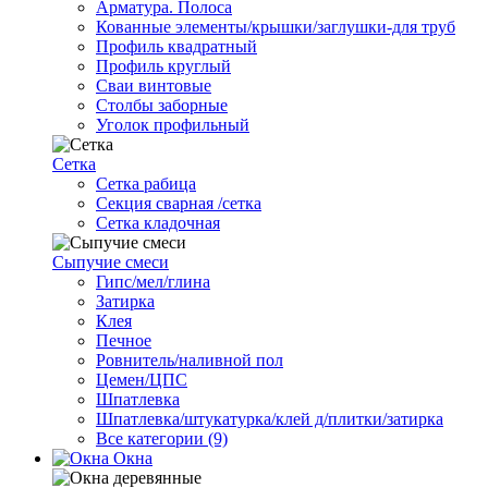
Арматура. Полоса
Кованные элементы/крышки/заглушки-для труб
Профиль квадратный
Профиль круглый
Сваи винтовые
Столбы заборные
Уголок профильный
Сетка
Cетка рабица
Секция сварная /сетка
Сетка кладочная
Сыпучие смеси
Гипс/мел/глина
Затирка
Клея
Печное
Ровнитель/наливной пол
Цемен/ЦПС
Шпатлевка
Шпатлевка/штукатурка/клей д/плитки/затирка
Все категории (9)
Окна