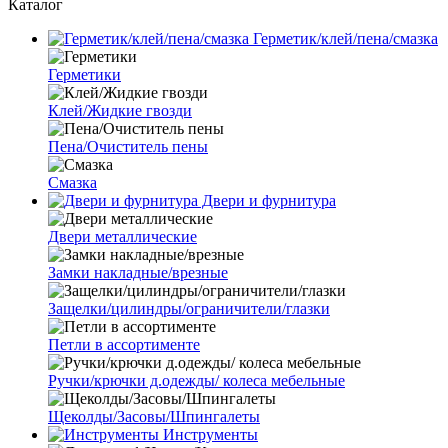
Каталог
Герметик/клей/пена/смазка
Герметики
Клей/Жидкие гвозди
Пена/Очиститель пены
Смазка
Двери и фурнитура
Двери металлические
Замки накладные/врезные
Защелки/цилиндры/ограничители/глазки
Петли в ассортименте
Ручки/крючки д.одежды/ колеса мебельные
Щеколды/Засовы/Шпингалеты
Инструменты