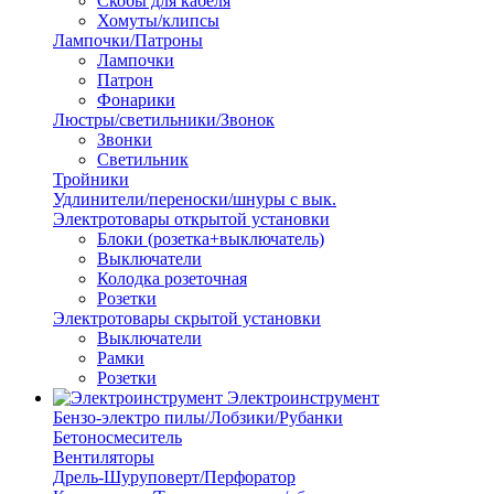
Скобы для кабеля
Хомуты/клипсы
Лампочки/Патроны
Лампочки
Патрон
Фонарики
Люстры/светильники/Звонок
Звонки
Светильник
Тройники
Удлинители/переноски/шнуры с вык.
Электротовары открытой установки
Блоки (розетка+выключатель)
Выключатели
Колодка розеточная
Розетки
Электротовары скрытой установки
Выключатели
Рамки
Розетки
Электроинструмент
Бензо-электро пилы/Лобзики/Рубанки
Бетоносмеситель
Вентиляторы
Дрель-Шуруповерт/Перфоратор