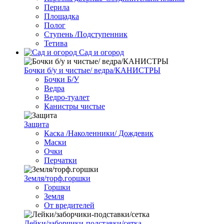
Перила
Площадка
Полог
Ступень /Подступенник
Тетива
Сад и огород
Бочки б/у и чистые/ ведра/КАНИСТРЫ
Бочки Б/У
Ведра
Ведро-туалет
Канистры чистые
Защита
Каска /Наколенники/ Дождевик
Маски
Очки
Перчатки
Земля/торф.горшки
Горшки
Земля
От вредителей
Лейки/заборчики-подставки/сетка