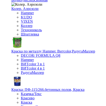
Водно-дисперсионная
Колер. Аэрозоли
Hammer
KUDO
VIXEN
Коллер
Технониколь
Шпатлевка
Краска по металлу Hammer. Витcolor,РадугаМаллер
DECOR/ FORMULA Q8
Hammer
ВИТcolor 3 в 1
ВИТcolor 4 в 1
РадугаМаллер
Краска: ПФ-115/266.бетонных полов, Краска
Казачка/Текс
Красиво
Краска