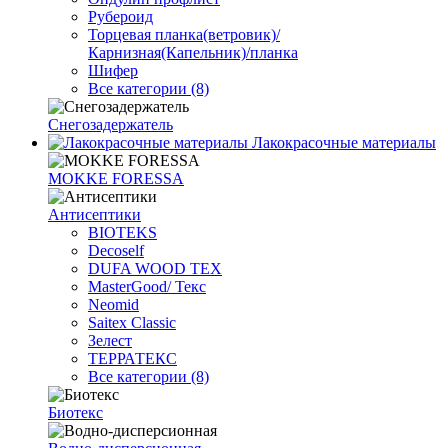
Рубероид
Торцевая планка(ветровик)/
Карнизная(Капельник)/планка
Шифер
Все категории (8)
Снегозадержатель
Лакокрасочные материалы
MOKKE FORESSA
Антисептики
BIOTEKS
Decoself
DUFA WOOD TEX
MasterGood/ Текс
Neomid
Saitex Classic
Зелест
ТЕРРАТЕКС
Все категории (8)
Биотекс