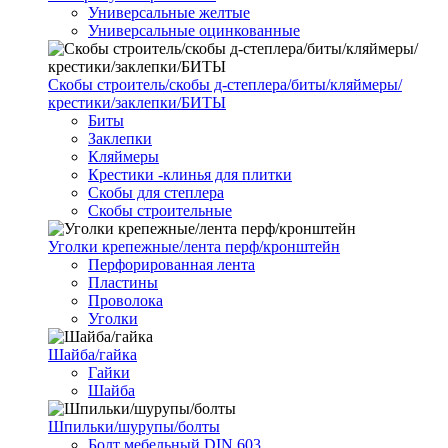
Универсальные желтые
Универсальные оцинкованные
Скобы строитель/скобы д-степлера/биты/кляймеры/
крестики/заклепки/БИТЫ
Биты
Заклепки
Кляймеры
Крестики -клинья для плитки
Скобы для степлера
Скобы строительные
Уголки крепежные/лента перф/кронштейн
Перфорированная лента
Пластины
Проволока
Уголки
Шайба/гайка
Гайки
Шайба
Шпильки/шурупы/болты
Болт мебельный DIN 603