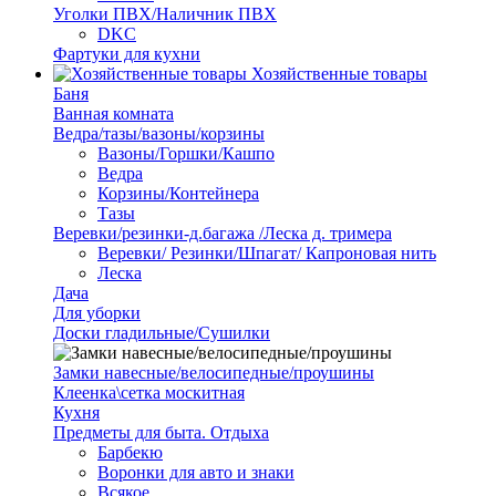
Уголки ПВХ/Наличник ПВХ
DKC
Фартуки для кухни
Хозяйственные товары
Баня
Ванная комната
Ведра/тазы/вазоны/корзины
Вазоны/Горшки/Кашпо
Ведра
Корзины/Контейнера
Тазы
Веревки/резинки-д.багажа /Леска д. тримера
Веревки/ Резинки/Шпагат/ Капроновая нить
Леска
Дача
Для уборки
Доски гладильные/Сушилки
Замки навесные/велосипедные/проушины
Клеенка\сетка москитная
Кухня
Предметы для быта. Отдыха
Барбекю
Воронки для авто и знаки
Всякое