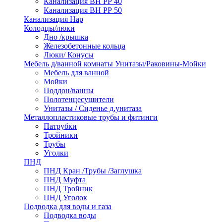
Канализация ВН РР 40
Канализация ВН РР 50
Канализация Нар
Колодцы/люки
Дно /крышка
Железобетонные кольца
Люки/ Конусы
Мебель д/ванной комнаты Унитазы/Раковины-Мойки
Мебель для ванной
Мойки
Поддон/ванны
Полотенцесушители
Унитазы / Сиденье д.унитаза
Металлопластиковые трубы и фитинги
Патрубки
Тройники
Трубы
Уголки
ПНД
ПНД Кран /Трубы /Заглушка
ПНД Муфта
ПНД Тройник
ПНД Уголок
Подводка для воды и газа
Подводка воды