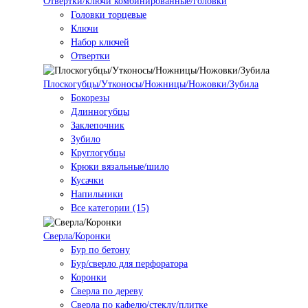
Отвертки/ключи комбинированные/головки
Головки торцевые
Ключи
Набор ключей
Отвертки
Плоскогубцы/Утконосы/Ножницы/Ножовки/Зубила
Бокорезы
Длинногубцы
Заклепочник
Зубило
Круглогубцы
Крюки вязальные/шило
Кусачки
Напильники
Все категории (15)
Сверла/Коронки
Бур по бетону
Бур/сверло для перфоратора
Коронки
Сверла по дереву
Сверла по кафелю/стеклу/плитке