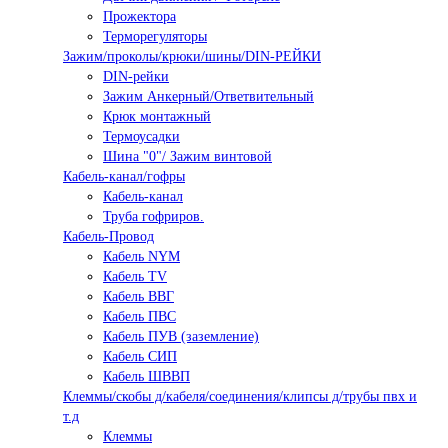
Прожектора
Терморегуляторы
Зажим/проколы/крюки/шины/DIN-РЕЙКИ
DIN-рейки
Зажим Анкерный/Ответвительный
Крюк монтажный
Термоусадки
Шина "0"/ Зажим винтовой
Кабель-канал/гофры
Кабель-канал
Труба гофриров.
Кабель-Провод
Кабель NYM
Кабель TV
Кабель ВВГ
Кабель ПВС
Кабель ПУВ (заземление)
Кабель СИП
Кабель ШВВП
Клеммы/скобы д/кабеля/соединения/клипсы д/трубы пвх и
т.д
Клеммы