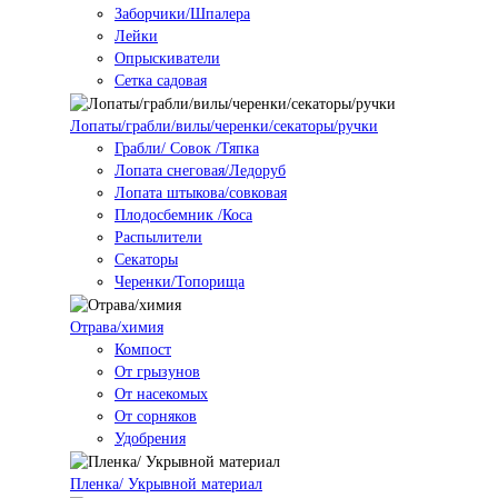
Заборчики/Шпалера
Лейки
Опрыскиватели
Сетка садовая
Лопаты/грабли/вилы/черенки/секаторы/ручки
Грабли/ Совок /Тяпка
Лопата снеговая/Ледоруб
Лопата штыкова/совковая
Плодосбемник /Коса
Распылители
Секаторы
Черенки/Топорища
Отрава/химия
Компост
От грызунов
От насекомых
От сорняков
Удобрения
Пленка/ Укрывной материал