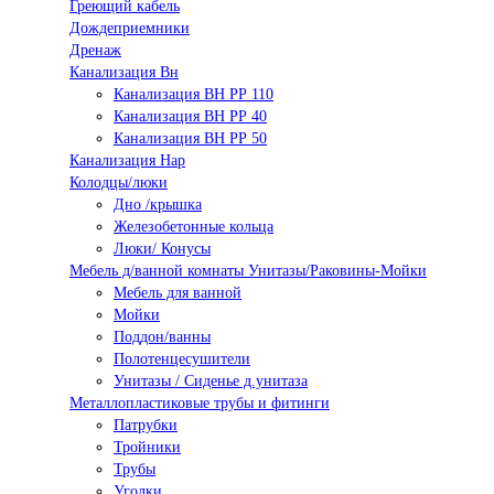
Греющий кабель
Дождеприемники
Дренаж
Канализация Вн
Канализация ВН РР 110
Канализация ВН РР 40
Канализация ВН РР 50
Канализация Нар
Колодцы/люки
Дно /крышка
Железобетонные кольца
Люки/ Конусы
Мебель д/ванной комнаты Унитазы/Раковины-Мойки
Мебель для ванной
Мойки
Поддон/ванны
Полотенцесушители
Унитазы / Сиденье д.унитаза
Металлопластиковые трубы и фитинги
Патрубки
Тройники
Трубы
Уголки