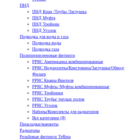
ПНД
ПНД Кран /Трубы /Заглушка
ПНД Муфта
ПНД Тройник
ПНД Уголок
Подводка для воды и газа
Подводка воды
Подводка газа
Полипропиленовые фитинги
PPRC Американка комбинированные
PPRC Водорозетка/Крестовина/Заглушки/Обвод/
Фильтр
PPRC Краны-Винтеля
PPRC Муфты /Муфты комбинированные
PPRC Тройники
PPRC Трубы/ теплых полов
PPRC Уголок
Наборы/Комплекты для радиаторов
Все категории (8)
Прокладки/манжеты
Радиаторы
Резьбовые фитинги TeRma