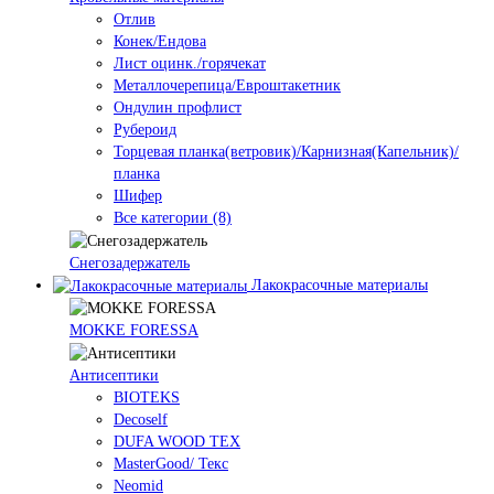
Отлив
Конек/Ендова
Лист оцинк./горячекат
Металлочерепица/Евроштакетник
Ондулин профлист
Рубероид
Торцевая планка(ветровик)/Карнизная(Капельник)/
планка
Шифер
Все категории (8)
Снегозадержатель
Лакокрасочные материалы
MOKKE FORESSA
Антисептики
BIOTEKS
Decoself
DUFA WOOD TEX
MasterGood/ Текс
Neomid