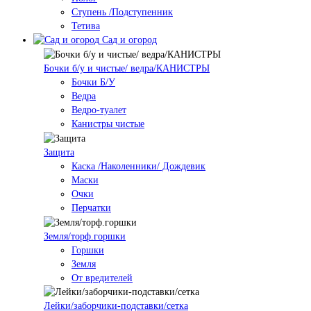
Ступень /Подступенник
Тетива
Сад и огород
Бочки б/у и чистые/ ведра/КАНИСТРЫ
Бочки Б/У
Ведра
Ведро-туалет
Канистры чистые
Защита
Каска /Наколенники/ Дождевик
Маски
Очки
Перчатки
Земля/торф.горшки
Горшки
Земля
От вредителей
Лейки/заборчики-подставки/сетка