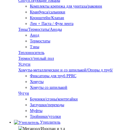
Сопутствующие товары
Комплекты крепежа для унитаза/раковин
Кранбукса/сальники
Кронштейн/Клапан
Лен + Паста / Фум лента
Тены/Термостаты/Аноды
Анод
Термостаты
Тэны
Теплоноситель
Термост/теплый пол
Услуги
Хомуты-металлические и со шпилькой/Опоры д.труб/
Фиксаторы для труб PPRC
Хомуты
Хомуты со шпилькой
Чугун
Бочонки/сгоны/контргайки
Заглушки/переходы
Муфты
Тройники/уголки
Утеплитель