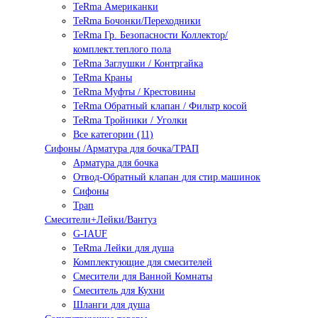
TeRma Американки
TeRma Бочонки/Переходники
TeRma Гр. Безопасности Коллектор/
комплект.теплого пола
TeRma Заглушки / Контргайка
TeRma Краны
TeRma Муфты / Крестовины
TeRma Обратный клапан / Фильтр косой
TeRma Тройники / Уголки
Все категории (11)
Сифоны /Арматура для бочка/ТРАП
Арматура для бочка
Отвод-Обратный клапан для стир.машинок
Сифоны
Трап
Смесители+Лейки/Вантуз
G-IAUF
TeRma Лейки для душа
Комплектующие для смесителей
Смесители для Ванной Комнаты
Смеситель для Кухни
Шланги для душа