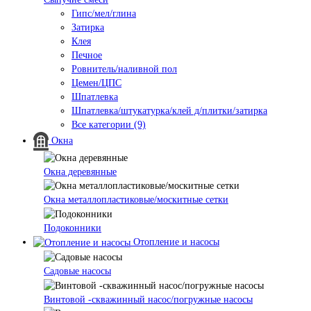
Гипс/мел/глина
Затирка
Клея
Печное
Ровнитель/наливной пол
Цемен/ЦПС
Шпатлевка
Шпатлевка/штукатурка/клей д/плитки/затирка
Все категории (9)
Окна
Окна деревянные
Окна металлопластиковые/москитные сетки
Подоконники
Отопление и насосы
Cадовые насосы
Винтовой -скважинный насос/погружные насосы