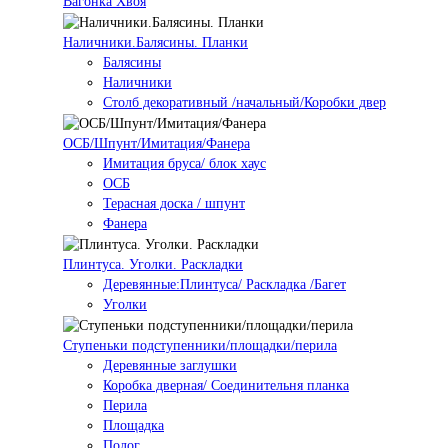
Вагонка Хвоя
Наличники.Балясины. Планки
Балясины
Наличники
Столб декоративный /начальный/Коробки двер
ОСБ/Шпунт/Имитация/Фанера
Имитация бруса/ блок хаус
ОСБ
Терасная доска / шпунт
Фанера
Плинтуса. Уголки. Раскладки
Деревянные:Плинтуса/ Раскладка /Багет
Уголки
Ступеньки подступенники/площадки/перила
Деревянные заглушки
Коробка дверная/ Соединительня планка
Перила
Площадка
Полог