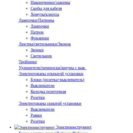
Наконечники/зажимы
Скобы для кабеля
Хомуты/клипсы
Лампочки/Патроны
Лампочки
Патрон
Фонарики
Люстры/светильники/Звонок
Звонки
Светильник
Тройники
Удлинители/переноски/шнуры с вык.
Электротовары открытой установки
Блоки (розетка+выключатель)
Выключатели
Колодка розеточная
Розетки
Электротовары скрытой установки
Выключатели
Рамки
Розетки
Электроинструмент