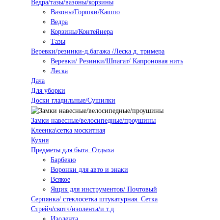
Ведра/тазы/вазоны/корзины
Вазоны/Горшки/Кашпо
Ведра
Корзины/Контейнера
Тазы
Веревки/резинки-д.багажа /Леска д. тримера
Веревки/ Резинки/Шпагат/ Капроновая нить
Леска
Дача
Для уборки
Доски гладильные/Сушилки
Замки навесные/велосипедные/проушины
Клеенка\сетка москитная
Кухня
Предметы для быта. Отдыха
Барбекю
Воронки для авто и знаки
Всякое
Ящик для инструментов/ Почтовый
Серпянка/ стеклосетка штукатурная. Сетка
Стрейч/скотч/изолента/и т.д
Изолента