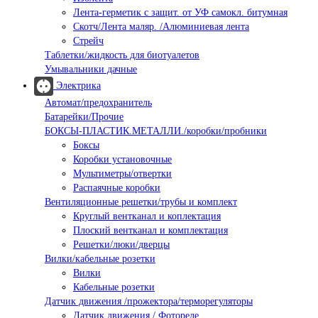
Лента-герметик с защит. от УФ самокл. битумная
Скотч/Лента маляр. /Алюминиевая лента
Стрейч
Таблетки/жидкость для биотуалетов
Умывальники дачные
Электрика
Автомат/предохранитель
Батарейки/Прочие
БОКСЫ-ПЛАСТИК.МЕТАЛЛИ./коробки/пробники
Боксы
Коробки установочные
Мультиметры/отвертки
Распаячные коробки
Вентиляционные решетки/трубы и комплект
Круглый вентканал и коплектация
Плоский вентканал и комплектация
Решетки/люки/дверцы
Вилки/кабельные розетки
Вилки
Кабельные розетки
Датчик движения /прожектора/терморегуляторы
Датчик движения / Фотореле