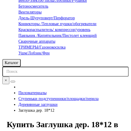
Бензо-электро пилы/Лобзики/Рубанки
Бетоносмеситель
Вентиляторы
Дрель-Шуруповерт/Перфоратор
Конвекторы /Тепловые пушки/обогреватели
Краскораспылитель/ компрессор/уровень
Паяльник /Кипятильник/Пистолет клеющий
Сварочные аппараты
ТРИМЕРЫ/Газонокосилка
Ушм/Лобзик/Фен
Каталог
×
Пиломатериалы
Ступеньки подступенники/площадки/перила
Деревянные заглушки
Заглушка дер. 18*12
Купить Заглушка дер. 18*12 в