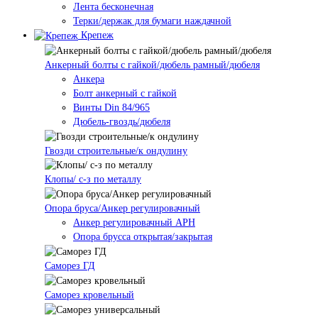
Лента бесконечная
Терки/держак для бумаги наждачной
Крепеж
Анкерный болты с гайкой/дюбель рамный/дюбеля
Анкера
Болт анкерный с гайкой
Винты Din 84/965
Дюбель-гвоздь/дюбеля
Гвозди строительные/к ондулину
Клопы/ с-з по металлу
Опора бруса/Анкер регулировачный
Анкер регулировачный АРН
Опора брусса открытая/закрытая
Саморез ГД
Саморез кровельный