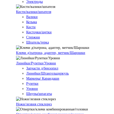
Электроды
Кисти/валики/шпателя
Валики
Кельма
Кисти
Кисточки/щетки
Стержни
Шпатель/терка
Ключи д/патрона, адаптер, метчик/Шарошки
Линейки/Рулетки/Уровни
Запчасти д/бензопил
Линейки/Штангельциркуль
Маркеры/ Карандаши
Рулетки
Уровни
Шнуры/шпагаты
Ножи/лезвия стеклорез