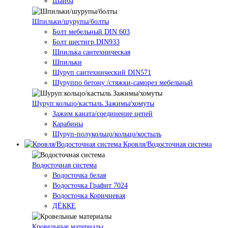
Шайба
Шпильки/шурупы/болты
Болт мебельный DIN 603
Болт шестигр.DIN933
Шпилька сантехническая
Шпильки
Шуруп сантехнический DIN571
Шуруппо бетону /стяжки-саморез мебельный
Шуруп:кольцо/кастыль.Зажимы/хомуты
Зажим каната/соединение цепей
Карабины
Шуруп-полукольцо/кольцо/костыль
Кровля/Водосточная система
Водосточная система
Водосточка белая
Водосточка Графит 7024
Водосточка Коричневая
ДЁККЕ
Кровельные материалы