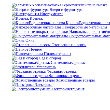
Герметик/клей/пена/смазка
Двери и фурнитура
Инструменты
Крепеж
Кровля/Водосточная сист
Лакокрасочные материалы
Напольные покрытия/п
Общестроительные мат
Окна
Отопление и насосы
Печное
Пиломатериалы
Сад и огород
Сантехника/Дренаж
Утеплитель
Фасадная отделка
Финишная отделка
Хозяйственные товары
Электрика
Электроинструмент