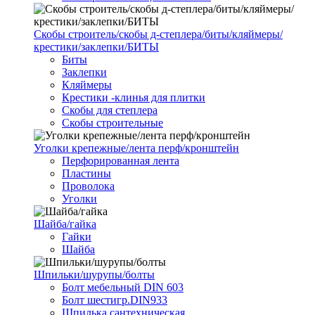
Скобы строитель/скобы д-степлера/биты/кляймеры/
крестики/заклепки/БИТЫ
Биты
Заклепки
Кляймеры
Крестики -клинья для плитки
Скобы для степлера
Скобы строительные
Уголки крепежные/лента перф/кронштейн
Перфорированная лента
Пластины
Проволока
Уголки
Шайба/гайка
Гайки
Шайба
Шпильки/шурупы/болты
Болт мебельный DIN 603
Болт шестигр.DIN933
Шпилька сантехническая