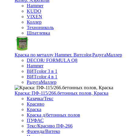
Колер. Аэрозоли
Hammer
KUDO
VIXEN
Коллер
Технониколь
Шпатлевка
Краска по металлу Hammer. Витcolor,РадугаМаллер
DECOR/ FORMULA Q8
Hammer
ВИТcolor 3 в 1
ВИТcolor 4 в 1
РадугаМаллер
Краска: ПФ-115/266.бетонных полов, Краска
Казачка/Текс
Красиво
Краска
Краска д/бетонных полов
ПУФАС
Текс/Красиво ПФ-266
Фазенда/Витеко