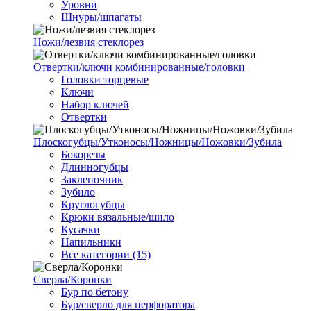
Уровни
Шнуры/шпагаты
Ножи/лезвия стеклорез
Отвертки/ключи комбинированные/головки
Головки торцевые
Ключи
Набор ключей
Отвертки
Плоскогубцы/Утконосы/Ножницы/Ножовки/Зубила
Бокорезы
Длинногубцы
Заклепочник
Зубило
Круглогубцы
Крюки вязальные/шило
Кусачки
Напильники
Все категории (15)
Сверла/Коронки
Бур по бетону
Бур/сверло для перфоратора