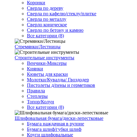
Коронки
Сверла по дереву
Сверла по кафелю/стеклу/плитке
Сверла по металлу
Сверло коническое
Сверло по бетону и камню
Все категории (8)
Стремянки/Лестницы
Строительные инструменты
Венчики-Миксеры
Киянки
Кюветы для краски
Молотки/Кувалды/ Гвоздодер
Пистолеты д/пены и герметиков
Правила
Степлеры
Топор/Колун
Все категории (8)
Шлифовальная бумага/диски-лепестковые
Бумага наждачная в рулоне
Бумага шлиф/губки шлиф
Круги шлифовальные