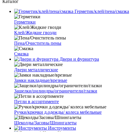
Каталог
Герметик/клей/пена/смазка
Герметики
Клей/Жидкие гвозди
Пена/Очиститель пены
Смазка
Двери и фурнитура
Двери металлические
Замки накладные/врезные
Защелки/цилиндры/ограничители/глазки
Петли в ассортименте
Ручки/крючки д.одежды/ колеса мебельные
Щеколды/Засовы/Шпингалеты
Инструменты