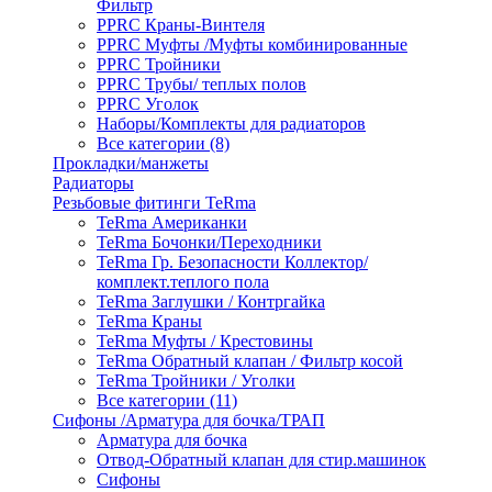
Фильтр
PPRC Краны-Винтеля
PPRC Муфты /Муфты комбинированные
PPRC Тройники
PPRC Трубы/ теплых полов
PPRC Уголок
Наборы/Комплекты для радиаторов
Все категории (8)
Прокладки/манжеты
Радиаторы
Резьбовые фитинги TeRma
TeRma Американки
TeRma Бочонки/Переходники
TeRma Гр. Безопасности Коллектор/
комплект.теплого пола
TeRma Заглушки / Контргайка
TeRma Краны
TeRma Муфты / Крестовины
TeRma Обратный клапан / Фильтр косой
TeRma Тройники / Уголки
Все категории (11)
Сифоны /Арматура для бочка/ТРАП
Арматура для бочка
Отвод-Обратный клапан для стир.машинок
Сифоны