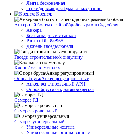
Лента бесконечная
Терки/держак для бумаги наждачной
Крепеж
Анкерный болты с гайкой/дюбель рамный/дюбеля
Анкера
Болт анкерный с гайкой
Винты Din 84/965
Дюбель-гвоздь/дюбеля
Гвозди строительные/к ондулину
Клопы/ с-з по металлу
Опора бруса/Анкер регулировачный
Анкер регулировачный АРН
Опора брусса открытая/закрытая
Саморез ГД
Саморез кровельный
Саморез универсальный
Универсальные желтые
Универсальные оцинкованные