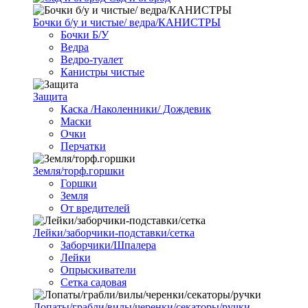
Бочки б/у и чистые/ ведра/КАНИСТРЫ
Бочки Б/У
Ведра
Ведро-туалет
Канистры чистые
Защита
Каска /Наколенники/ Дождевик
Маски
Очки
Перчатки
Земля/торф.горшки
Горшки
Земля
От вредителей
Лейки/заборчики-подставки/сетка
Заборчики/Шпалера
Лейки
Опрыскиватели
Сетка садовая
Лопаты/грабли/вилы/черенки/секаторы/ручки