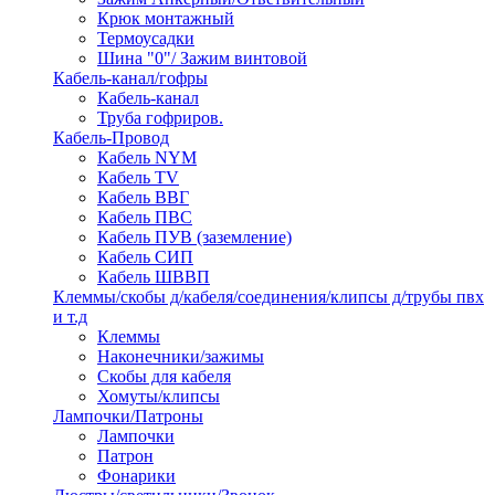
Крюк монтажный
Термоусадки
Шина "0"/ Зажим винтовой
Кабель-канал/гофры
Кабель-канал
Труба гофриров.
Кабель-Провод
Кабель NYM
Кабель TV
Кабель ВВГ
Кабель ПВС
Кабель ПУВ (заземление)
Кабель СИП
Кабель ШВВП
Клеммы/скобы д/кабеля/соединения/клипсы д/трубы пвх
и т.д
Клеммы
Наконечники/зажимы
Скобы для кабеля
Хомуты/клипсы
Лампочки/Патроны
Лампочки
Патрон
Фонарики