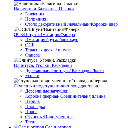
Наличники.Балясины. Планки
Балясины
Наличники
Столб декоративный /начальный/Коробки двер
ОСБ/Шпунт/Имитация/Фанера
Имитация бруса/ блок хаус
ОСБ
Терасная доска / шпунт
Фанера
Плинтуса. Уголки. Раскладки
Деревянные:Плинтуса/ Раскладка /Багет
Уголки
Ступеньки подступенники/площадки/перила
Деревянные заглушки
Коробка дверная/ Соединительня планка
Перила
Площадка
Полог
Ступень /Подступенник
Тетива
Сад и огород