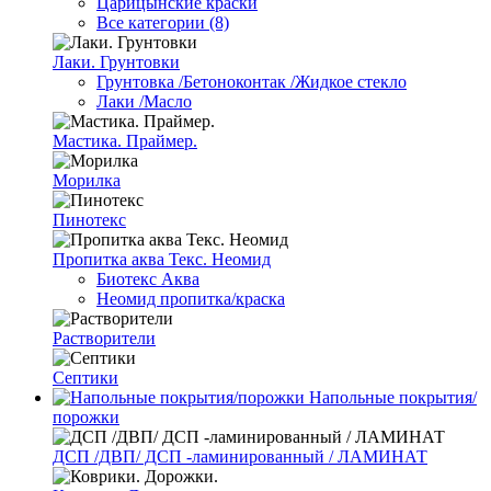
Царицынские краски
Все категории (8)
Лаки. Грунтовки
Грунтовка /Бетоноконтак /Жидкое стекло
Лаки /Масло
Мастика. Праймер.
Морилка
Пинотекс
Пропитка аква Текс. Неомид
Биотекс Аква
Неомид пропитка/краска
Растворители
Септики
Напольные покрытия/
порожки
ДСП /ДВП/ ДСП -ламинированный / ЛАМИНАТ