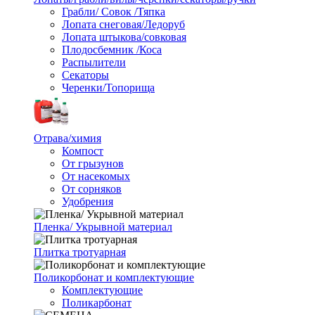
Грабли/ Совок /Тяпка
Лопата снеговая/Ледоруб
Лопата штыкова/совковая
Плодосбемник /Коса
Распылители
Секаторы
Черенки/Топорища
Отрава/химия
Компост
От грызунов
От насекомых
От сорняков
Удобрения
Пленка/ Укрывной материал
Плитка тротуарная
Поликорбонат и комплектующие
Комплектующие
Поликарбонат