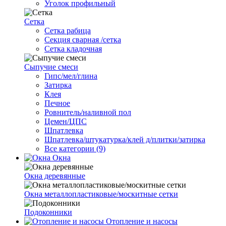
Уголок профильный
Сетка
Cетка рабица
Секция сварная /сетка
Сетка кладочная
Сыпучие смеси
Гипс/мел/глина
Затирка
Клея
Печное
Ровнитель/наливной пол
Цемен/ЦПС
Шпатлевка
Шпатлевка/штукатурка/клей д/плитки/затирка
Все категории (9)
Окна
Окна деревянные
Окна металлопластиковые/москитные сетки
Подоконники
Отопление и насосы