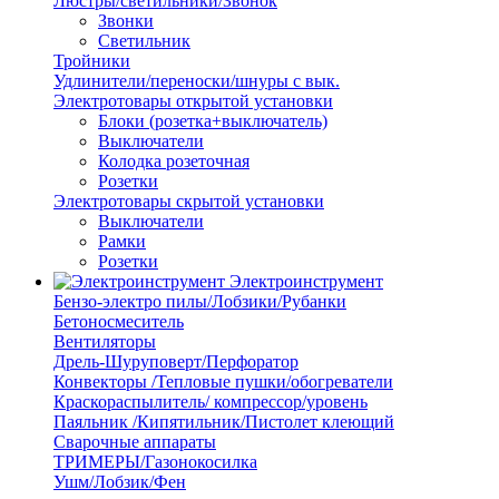
Люстры/светильники/Звонок
Звонки
Светильник
Тройники
Удлинители/переноски/шнуры с вык.
Электротовары открытой установки
Блоки (розетка+выключатель)
Выключатели
Колодка розеточная
Розетки
Электротовары скрытой установки
Выключатели
Рамки
Розетки
Электроинструмент
Бензо-электро пилы/Лобзики/Рубанки
Бетоносмеситель
Вентиляторы
Дрель-Шуруповерт/Перфоратор
Конвекторы /Тепловые пушки/обогреватели
Краскораспылитель/ компрессор/уровень
Паяльник /Кипятильник/Пистолет клеющий
Сварочные аппараты
ТРИМЕРЫ/Газонокосилка
Ушм/Лобзик/Фен