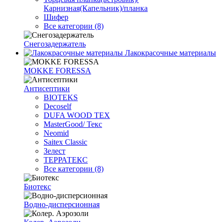
Карнизная(Капельник)/планка
Шифер
Все категории (8)
Снегозадержатель
Лакокрасочные материалы
MOKKE FORESSA
Антисептики
BIOTEKS
Decoself
DUFA WOOD TEX
MasterGood/ Текс
Neomid
Saitex Classic
Зелест
ТЕРРАТЕКС
Все категории (8)
Биотекс
Водно-дисперсионная