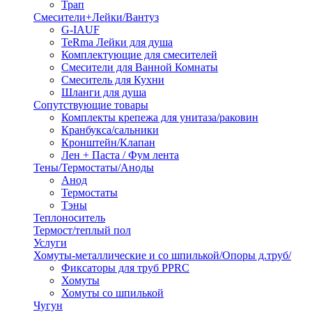
Трап
Смесители+Лейки/Вантуз
G-IAUF
TeRma Лейки для душа
Комплектующие для смесителей
Смесители для Ванной Комнаты
Смеситель для Кухни
Шланги для душа
Сопутствующие товары
Комплекты крепежа для унитаза/раковин
Кранбукса/сальники
Кронштейн/Клапан
Лен + Паста / Фум лента
Тены/Термостаты/Аноды
Анод
Термостаты
Тэны
Теплоноситель
Термост/теплый пол
Услуги
Хомуты-металлические и со шпилькой/Опоры д.труб/
Фиксаторы для труб PPRC
Хомуты
Хомуты со шпилькой
Чугун