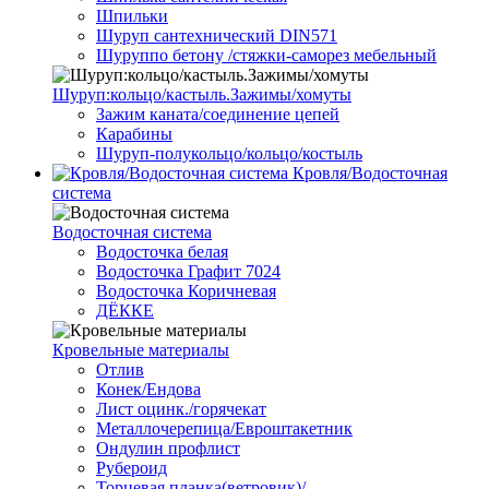
Шпильки
Шуруп сантехнический DIN571
Шуруппо бетону /стяжки-саморез мебельный
Шуруп:кольцо/кастыль.Зажимы/хомуты
Зажим каната/соединение цепей
Карабины
Шуруп-полукольцо/кольцо/костыль
Кровля/Водосточная
система
Водосточная система
Водосточка белая
Водосточка Графит 7024
Водосточка Коричневая
ДЁККЕ
Кровельные материалы
Отлив
Конек/Ендова
Лист оцинк./горячекат
Металлочерепица/Евроштакетник
Ондулин профлист
Рубероид
Торцевая планка(ветровик)/