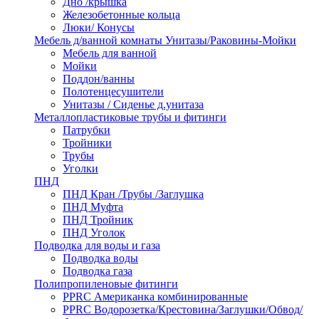
Дно /крышка
Железобетонные кольца
Люки/ Конусы
Мебель д/ванной комнаты Унитазы/Раковины-Мойки
Мебель для ванной
Мойки
Поддон/ванны
Полотенцесушители
Унитазы / Сиденье д.унитаза
Металлопластиковые трубы и фитинги
Патрубки
Тройники
Трубы
Уголки
ПНД
ПНД Кран /Трубы /Заглушка
ПНД Муфта
ПНД Тройник
ПНД Уголок
Подводка для воды и газа
Подводка воды
Подводка газа
Полипропиленовые фитинги
PPRC Американка комбинированные
PPRC Водорозетка/Крестовина/Заглушки/Обвод/