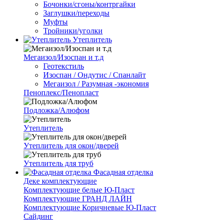
Бочонки/сгоны/контргайки
Заглушки/переходы
Муфты
Тройники/уголки
Утеплитель
Мегаизол/Изоспан и т.д
Геотекстиль
Изоспан / Ондутис / Спанлайт
Мегаизол / Разумная -экономия
Пеноплекс/Пенопласт
Подложка/Алюфом
Утеплитель
Утеплитель для окон/дверей
Утеплитель для труб
Фасадная отделка
Деке комплектующие
Комплектующие белые Ю-Пласт
Комплектующие ГРАНД ЛАЙН
Комплектующие Коричневые Ю-Пласт
Сайдинг