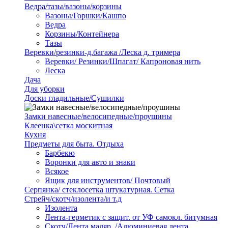
Ведра/тазы/вазоны/корзины
Вазоны/Горшки/Кашпо
Ведра
Корзины/Контейнера
Тазы
Веревки/резинки-д.багажа /Леска д. тримера
Веревки/ Резинки/Шпагат/ Капроновая нить
Леска
Дача
Для уборки
Доски гладильные/Сушилки
Замки навесные/велосипедные/проушины
Клеенка\сетка москитная
Кухня
Предметы для быта. Отдыха
Барбекю
Воронки для авто и знаки
Всякое
Ящик для инструментов/ Почтовый
Серпянка/ стеклосетка штукатурная. Сетка
Стрейч/скотч/изолента/и т.д
Изолента
Лента-герметик с защит. от УФ самокл. битумная
Скотч/Лента маляр. /Алюминиевая лента