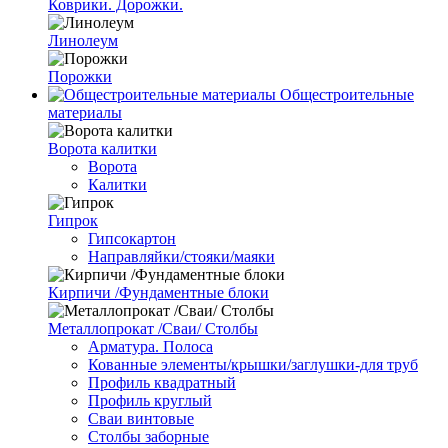
Коврики. Дорожки.
Линолеум
Порожки
Общестроительные
материалы
Ворота калитки
Ворота
Калитки
Гипрок
Гипсокартон
Направляйки/стояки/маяки
Кирпичи /Фундаментные блоки
Металлопрокат /Сваи/ Столбы
Арматура. Полоса
Кованные элементы/крышки/заглушки-для труб
Профиль квадратный
Профиль круглый
Сваи винтовые
Столбы заборные