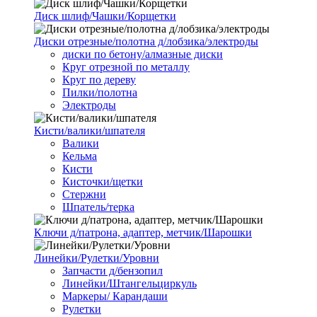
Диск шлиф/Чашки/Корщетки
Диски отрезные/полотна д/лобзика/электроды
диски по бетону/алмазные диски
Круг отрезной по металлу
Круг по дереву
Пилки/полотна
Электроды
Кисти/валики/шпателя
Валики
Кельма
Кисти
Кисточки/щетки
Стержни
Шпатель/терка
Ключи д/патрона, адаптер, метчик/Шарошки
Линейки/Рулетки/Уровни
Запчасти д/бензопил
Линейки/Штангельциркуль
Маркеры/ Карандаши
Рулетки