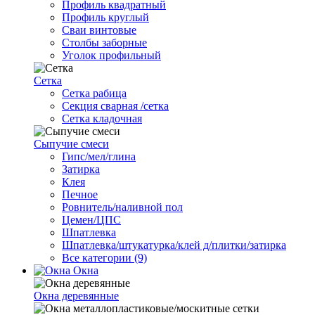
Профиль квадратный
Профиль круглый
Сваи винтовые
Столбы заборные
Уголок профильный
Сетка
Cетка рабица
Секция сварная /сетка
Сетка кладочная
Сыпучие смеси
Гипс/мел/глина
Затирка
Клея
Печное
Ровнитель/наливной пол
Цемен/ЦПС
Шпатлевка
Шпатлевка/штукатурка/клей д/плитки/затирка
Все категории (9)
Окна
Окна деревянные