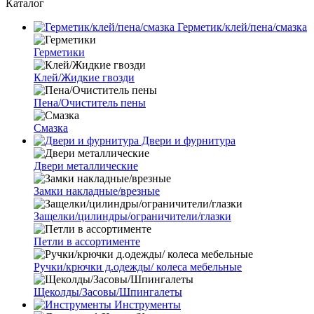
Каталог
Герметик/клей/пена/смазка
Герметики
Клей/Жидкие гвозди
Пена/Очиститель пены
Смазка
Двери и фурнитура
Двери металлические
Замки накладные/врезные
Защелки/цилиндры/ограничители/глазки
Петли в ассортименте
Ручки/крючки д.одежды/ колеса мебельные
Щеколды/Засовы/Шпингалеты
Инструменты