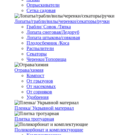
Опрыскиватели
Сетка садовая
Лопаты/грабли/вилы/черенки/секаторы/ручки
Грабли/ Совок /Тяпка
Лопата снеговая/Ледоруб
Лопата штыкова/совковая
Плодосбемник /Коса
Распылители
Секаторы
Черенки/Топорища
Отрава/химия
Компост
От грызунов
От насекомых
От сорняков
Удобрения
Пленка/ Укрывной материал
Плитка тротуарная
Поликорбонат и комплектующие