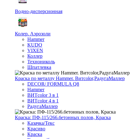
Водно-дисперсионная
Колер. Аэрозоли
Hammer
KUDO
VIXEN
Коллер
Технониколь
Шпатлевка
Краска по металлу Hammer. Витcolor,РадугаМаллер
DECOR/ FORMULA Q8
Hammer
ВИТcolor 3 в 1
ВИТcolor 4 в 1
РадугаМаллер
Краска: ПФ-115/266.бетонных полов, Краска
Казачка/Текс
Красиво
Краска