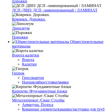
порожки
ДСП /ДВП/ ДСП -ламинированный / ЛАМИНАТ
Коврики. Дорожки.
Линолеум
Порожки
Общестроительные
материалы
Ворота калитки
Ворота
Калитки
Гипрок
Гипсокартон
Направляйки/стояки/маяки
Кирпичи /Фундаментные блоки
Металлопрокат /Сваи/ Столбы
Арматура. Полоса
Кованные элементы/крышки/заглушки-для труб