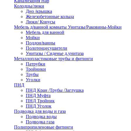
Канализация Нар
Колодцы/люки
Дно /крышка
Железобетонные кольца
Люки/ Конусы
Мебель д/ванной комнаты Унитазы/Раковины-Мойки
Мебель для ванной
Мойки
Поддон/ванны
Полотенцесушители
Унитазы / Сиденье д.унитаза
Металлопластиковые трубы и фитинги
Патрубки
Тройники
Трубы
Уголки
ПНД
ПНД Кран /Трубы /Заглушка
ПНД Муфта
ПНД Тройник
ПНД Уголок
Подводка для воды и газа
Подводка воды
Подводка газа
Полипропиленовые фитинги