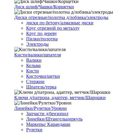
Диск шлиф/Чашки/Корщетки
Диски отрезные/полотна д/лобзика/электроды
диски по бетону/алмазные диски
Круг отрезной по металлу
Круг по дереву
Пилки/полотна
Электроды
Кисти/валики/шпателя
Валики
Кельма
Кисти
Кисточки/щетки
Стержни
Шпатель/терка
Ключи д/патрона, адаптер, метчик/Шарошки
Линейки/Рулетки/Уровни
Запчасти д/бензопил
Линейки/Штангельциркуль
Маркеры/ Карандаши
Рулетки