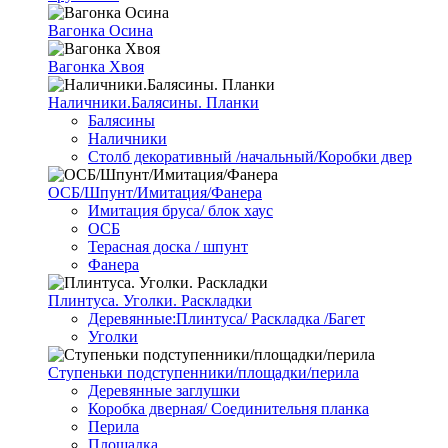
Вагонка Осина
Вагонка Хвоя
Наличники.Балясины. Планки
Балясины
Наличники
Столб декоративный /начальный/Коробки двер
ОСБ/Шпунт/Имитация/Фанера
Имитация бруса/ блок хаус
ОСБ
Терасная доска / шпунт
Фанера
Плинтуса. Уголки. Раскладки
Деревянные:Плинтуса/ Раскладка /Багет
Уголки
Ступеньки подступенники/площадки/перила
Деревянные заглушки
Коробка дверная/ Соединительня планка
Перила
Площадка