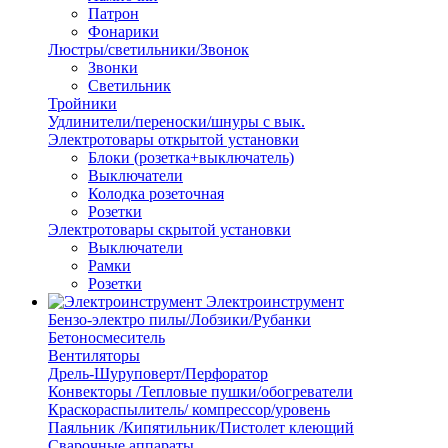
Патрон
Фонарики
Люстры/светильники/Звонок
Звонки
Светильник
Тройники
Удлинители/переноски/шнуры с вык.
Электротовары открытой установки
Блоки (розетка+выключатель)
Выключатели
Колодка розеточная
Розетки
Электротовары скрытой установки
Выключатели
Рамки
Розетки
Электроинструмент
Бензо-электро пилы/Лобзики/Рубанки
Бетоносмеситель
Вентиляторы
Дрель-Шуруповерт/Перфоратор
Конвекторы /Тепловые пушки/обогреватели
Краскораспылитель/ компрессор/уровень
Паяльник /Кипятильник/Пистолет клеющий
Сварочные аппараты