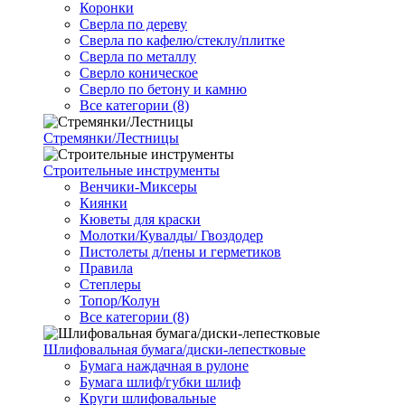
Коронки
Сверла по дереву
Сверла по кафелю/стеклу/плитке
Сверла по металлу
Сверло коническое
Сверло по бетону и камню
Все категории (8)
Стремянки/Лестницы
Строительные инструменты
Венчики-Миксеры
Киянки
Кюветы для краски
Молотки/Кувалды/ Гвоздодер
Пистолеты д/пены и герметиков
Правила
Степлеры
Топор/Колун
Все категории (8)
Шлифовальная бумага/диски-лепестковые
Бумага наждачная в рулоне
Бумага шлиф/губки шлиф
Круги шлифовальные