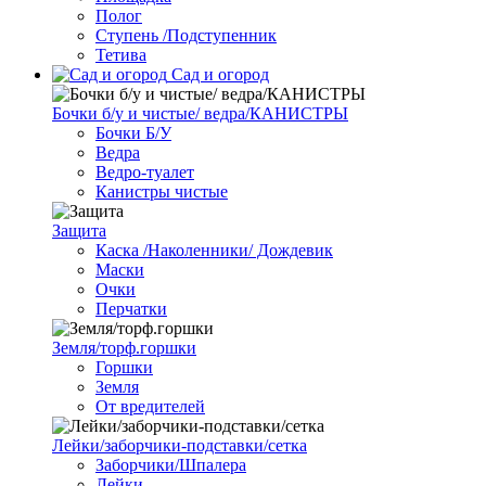
Полог
Ступень /Подступенник
Тетива
Сад и огород
Бочки б/у и чистые/ ведра/КАНИСТРЫ
Бочки Б/У
Ведра
Ведро-туалет
Канистры чистые
Защита
Каска /Наколенники/ Дождевик
Маски
Очки
Перчатки
Земля/торф.горшки
Горшки
Земля
От вредителей
Лейки/заборчики-подставки/сетка
Заборчики/Шпалера
Лейки