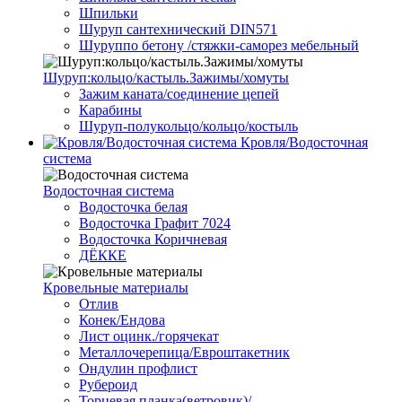
Шпильки
Шуруп сантехнический DIN571
Шуруппо бетону /стяжки-саморез мебельный
Шуруп:кольцо/кастыль.Зажимы/хомуты
Зажим каната/соединение цепей
Карабины
Шуруп-полукольцо/кольцо/костыль
Кровля/Водосточная
система
Водосточная система
Водосточка белая
Водосточка Графит 7024
Водосточка Коричневая
ДЁККЕ
Кровельные материалы
Отлив
Конек/Ендова
Лист оцинк./горячекат
Металлочерепица/Евроштакетник
Ондулин профлист
Рубероид
Торцевая планка(ветровик)/