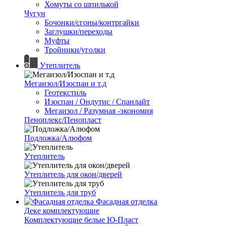
Хомуты со шпилькой
Чугун
Бочонки/сгоны/контргайки
Заглушки/переходы
Муфты
Тройники/уголки
Утеплитель
Мегаизол/Изоспан и т.д
Геотекстиль
Изоспан / Ондутис / Спанлайт
Мегаизол / Разумная -экономия
Пеноплекс/Пенопласт
Подложка/Алюфом
Утеплитель
Утеплитель для окон/дверей
Утеплитель для труб
Фасадная отделка
Деке комплектующие
Комплектующие белые Ю-Пласт