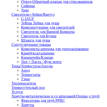
Отвод-Обратный клапан для стир.машинок
Сифоны
Трап
Смесители+Лейки/Вантуз
G-IAUF
TeRma Лейки для душа
Комплектующие для смесителей
Смесители для Ванной Комнаты
Смеситель для Кухни
Шланги для душа
Сопутствующие товары
Комплекты крепежа для унитаза/раковин
Кранбукса/сальники
Кронштейн/Клапан
Лен + Паста / Фум лента
Тены/Термостаты/Аноды
Анод
Термостаты
Тэны
Теплоноситель
Термост/теплый пол
Услуги
Хомуты-металлические и со шпилькой/Опоры д.труб/
Фиксаторы для труб PPRC
Хомуты