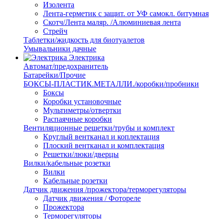
Изолента
Лента-герметик с защит. от УФ самокл. битумная
Скотч/Лента маляр. /Алюминиевая лента
Стрейч
Таблетки/жидкость для биотуалетов
Умывальники дачные
Электрика
Автомат/предохранитель
Батарейки/Прочие
БОКСЫ-ПЛАСТИК.МЕТАЛЛИ./коробки/пробники
Боксы
Коробки установочные
Мультиметры/отвертки
Распаячные коробки
Вентиляционные решетки/трубы и комплект
Круглый вентканал и коплектация
Плоский вентканал и комплектация
Решетки/люки/дверцы
Вилки/кабельные розетки
Вилки
Кабельные розетки
Датчик движения /прожектора/терморегуляторы
Датчик движения / Фотореле
Прожектора
Терморегуляторы