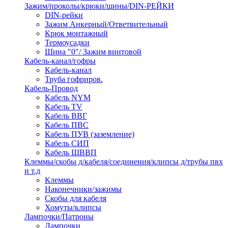
Зажим/проколы/крюки/шины/DIN-РЕЙКИ
DIN-рейки
Зажим Анкерный/Ответвительный
Крюк монтажный
Термоусадки
Шина "0"/ Зажим винтовой
Кабель-канал/гофры
Кабель-канал
Труба гофриров.
Кабель-Провод
Кабель NYM
Кабель TV
Кабель ВВГ
Кабель ПВС
Кабель ПУВ (заземление)
Кабель СИП
Кабель ШВВП
Клеммы/скобы д/кабеля/соединения/клипсы д/трубы пвх
и т.д
Клеммы
Наконечники/зажимы
Скобы для кабеля
Хомуты/клипсы
Лампочки/Патроны
Лампочки