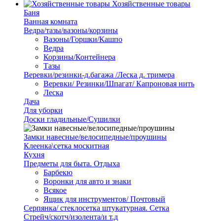
Хозяйственные товары
Баня
Ванная комната
Ведра/тазы/вазоны/корзины
Вазоны/Горшки/Кашпо
Ведра
Корзины/Контейнера
Тазы
Веревки/резинки-д.багажа /Леска д. тримера
Веревки/ Резинки/Шпагат/ Капроновая нить
Леска
Дача
Для уборки
Доски гладильные/Сушилки
Замки навесные/велосипедные/проушины
Клеенка\сетка москитная
Кухня
Предметы для быта. Отдыха
Барбекю
Воронки для авто и знаки
Всякое
Ящик для инструментов/ Почтовый
Серпянка/ стеклосетка штукатурная. Сетка
Стрейч/скотч/изолента/и т.д