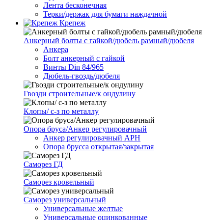
Лента бесконечная
Терки/держак для бумаги наждачной
Крепеж
Анкерный болты с гайкой/дюбель рамный/дюбеля
Анкера
Болт анкерный с гайкой
Винты Din 84/965
Дюбель-гвоздь/дюбеля
Гвозди строительные/к ондулину
Клопы/ с-з по металлу
Опора бруса/Анкер регулировачный
Анкер регулировачный АРН
Опора брусса открытая/закрытая
Саморез ГД
Саморез кровельный
Саморез универсальный
Универсальные желтые
Универсальные оцинкованные