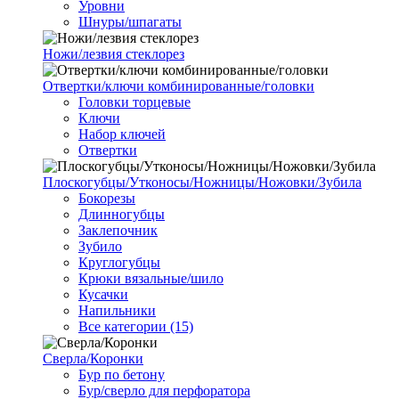
Уровни
Шнуры/шпагаты
Ножи/лезвия стеклорез
Отвертки/ключи комбинированные/головки
Головки торцевые
Ключи
Набор ключей
Отвертки
Плоскогубцы/Утконосы/Ножницы/Ножовки/Зубила
Бокорезы
Длинногубцы
Заклепочник
Зубило
Круглогубцы
Крюки вязальные/шило
Кусачки
Напильники
Все категории (15)
Сверла/Коронки
Бур по бетону
Бур/сверло для перфоратора