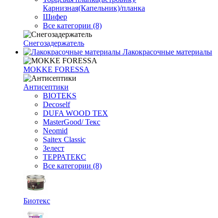
Карнизная(Капельник)/планка
Шифер
Все категории (8)
Снегозадержатель
Лакокрасочные материалы
MOKKE FORESSA
Антисептики
BIOTEKS
Decoself
DUFA WOOD TEX
MasterGood/ Текс
Neomid
Saitex Classic
Зелест
ТЕРРАТЕКС
Все категории (8)
Биотекс