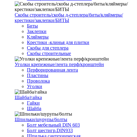
Скобы строитель/скобы д-степлера/биты/кляймеры/
крестики/заклепки/БИТЫ
Биты
Заклепки
Кляймеры
Крестики -клинья для плитки
Скобы для степлера
Скобы строительные
Уголки крепежные/лента перф/кронштейн
Перфорированная лента
Пластины
Проволока
Уголки
Шайба/гайка
Гайки
Шайба
Шпильки/шурупы/болты
Болт мебельный DIN 603
Болт шестигр.DIN933
Шпилька сантехническая