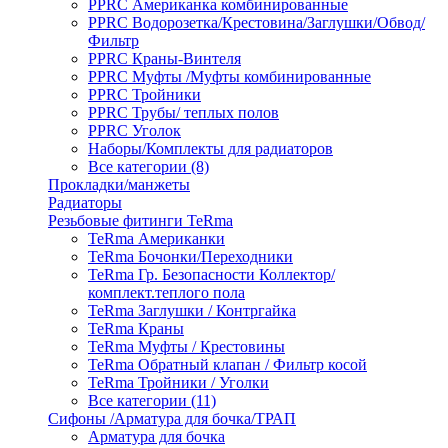
PPRC Американка комбинированные
PPRC Водорозетка/Крестовина/Заглушки/Обвод/
Фильтр
PPRC Краны-Винтеля
PPRC Муфты /Муфты комбинированные
PPRC Тройники
PPRC Трубы/ теплых полов
PPRC Уголок
Наборы/Комплекты для радиаторов
Все категории (8)
Прокладки/манжеты
Радиаторы
Резьбовые фитинги TeRma
TeRma Американки
TeRma Бочонки/Переходники
TeRma Гр. Безопасности Коллектор/
комплект.теплого пола
TeRma Заглушки / Контргайка
TeRma Краны
TeRma Муфты / Крестовины
TeRma Обратный клапан / Фильтр косой
TeRma Тройники / Уголки
Все категории (11)
Сифоны /Арматура для бочка/ТРАП
Арматура для бочка