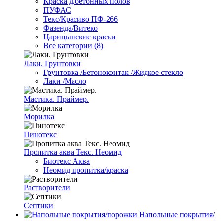
Краска д/бетонных полов
ПУФАС
Текс/Красиво ПФ-266
Фазенда/Витеко
Царицынские краски
Все категории (8)
Лаки. Грунтовки
Грунтовка /Бетоноконтак /Жидкое стекло
Лаки /Масло
Мастика. Праймер.
Морилка
Пинотекс
Пропитка аква Текс. Неомид
Биотекс Аква
Неомид пропитка/краска
Растворители
Септики
Напольные покрытия/