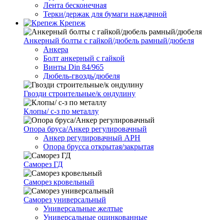
Лента бесконечная
Терки/держак для бумаги наждачной
Крепеж
Анкерный болты с гайкой/дюбель рамный/дюбеля
Анкера
Болт анкерный с гайкой
Винты Din 84/965
Дюбель-гвоздь/дюбеля
Гвозди строительные/к ондулину
Клопы/ с-з по металлу
Опора бруса/Анкер регулировачный
Анкер регулировачный АРН
Опора брусса открытая/закрытая
Саморез ГД
Саморез кровельный
Саморез универсальный
Универсальные желтые
Универсальные оцинкованные