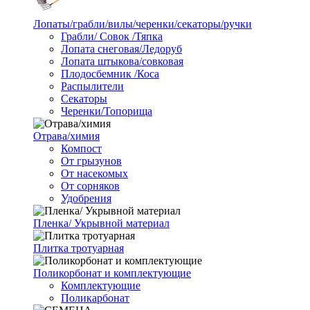
Лопаты/грабли/вилы/черенки/секаторы/ручки
Грабли/ Совок /Тяпка
Лопата снеговая/Ледоруб
Лопата штыкова/совковая
Плодосбемник /Коса
Распылители
Секаторы
Черенки/Топорища
Отрава/химия
Компост
От грызунов
От насекомых
От сорняков
Удобрения
Пленка/ Укрывной материал
Плитка тротуарная
Поликорбонат и комплектующие
Комплектующие
Поликарбонат