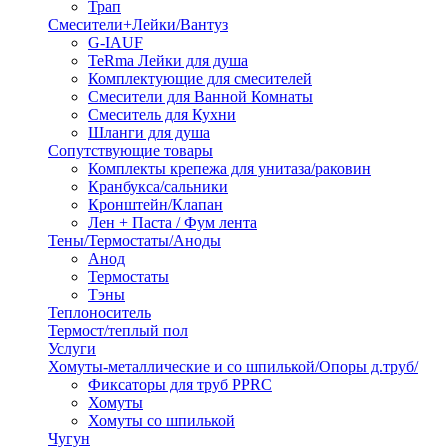
Трап
Смесители+Лейки/Вантуз
G-IAUF
TeRma Лейки для душа
Комплектующие для смесителей
Смесители для Ванной Комнаты
Смеситель для Кухни
Шланги для душа
Сопутствующие товары
Комплекты крепежа для унитаза/раковин
Кранбукса/сальники
Кронштейн/Клапан
Лен + Паста / Фум лента
Тены/Термостаты/Аноды
Анод
Термостаты
Тэны
Теплоноситель
Термост/теплый пол
Услуги
Хомуты-металлические и со шпилькой/Опоры д.труб/
Фиксаторы для труб PPRC
Хомуты
Хомуты со шпилькой
Чугун