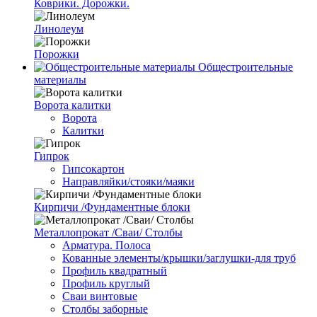
Коврики. Дорожки.
Линолеум
Порожки
Общестроительные
материалы
Ворота калитки
Ворота
Калитки
Гипрок
Гипсокартон
Направляйки/стояки/маяки
Кирпичи /Фундаментные блоки
Металлопрокат /Сваи/ Столбы
Арматура. Полоса
Кованные элементы/крышки/заглушки-для труб
Профиль квадратный
Профиль круглый
Сваи винтовые
Столбы заборные