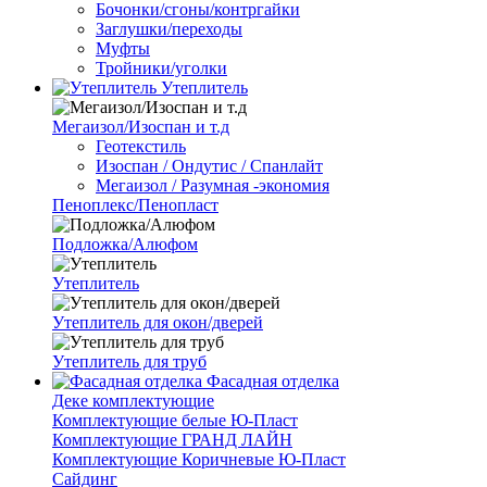
Бочонки/сгоны/контргайки
Заглушки/переходы
Муфты
Тройники/уголки
Утеплитель
Мегаизол/Изоспан и т.д
Геотекстиль
Изоспан / Ондутис / Спанлайт
Мегаизол / Разумная -экономия
Пеноплекс/Пенопласт
Подложка/Алюфом
Утеплитель
Утеплитель для окон/дверей
Утеплитель для труб
Фасадная отделка
Деке комплектующие
Комплектующие белые Ю-Пласт
Комплектующие ГРАНД ЛАЙН
Комплектующие Коричневые Ю-Пласт
Сайдинг