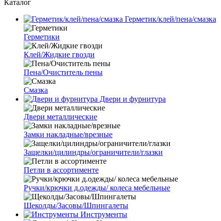
Каталог
Герметик/клей/пена/смазка
Герметики
Клей/Жидкие гвозди
Пена/Очиститель пены
Смазка
Двери и фурнитура
Двери металлические
Замки накладные/врезные
Защелки/цилиндры/ограничители/глазки
Петли в ассортименте
Ручки/крючки д.одежды/ колеса мебельные
Щеколды/Засовы/Шпингалеты
Инструменты