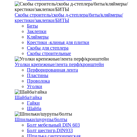
Скобы строитель/скобы д-степлера/биты/кляймеры/
крестики/заклепки/БИТЫ
Биты
Заклепки
Кляймеры
Крестики -клинья для плитки
Скобы для степлера
Скобы строительные
Уголки крепежные/лента перф/кронштейн
Перфорированная лента
Пластины
Проволока
Уголки
Шайба/гайка
Гайки
Шайба
Шпильки/шурупы/болты
Болт мебельный DIN 603
Болт шестигр.DIN933
Шпилька сантехническая