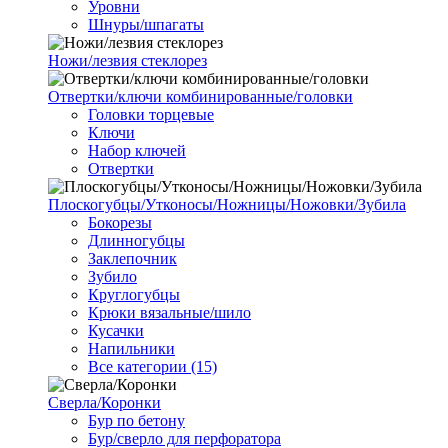
Уровни
Шнуры/шпагаты
Ножи/лезвия стеклорез
Отвертки/ключи комбинированные/головки
Головки торцевые
Ключи
Набор ключей
Отвертки
Плоскогубцы/Утконосы/Ножницы/Ножовки/Зубила
Бокорезы
Длинногубцы
Заклепочник
Зубило
Круглогубцы
Крюки вязальные/шило
Кусачки
Напильники
Все категории (15)
Сверла/Коронки
Бур по бетону
Бур/сверло для перфоратора