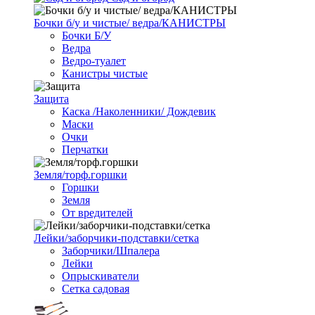
Бочки б/у и чистые/ ведра/КАНИСТРЫ
Бочки Б/У
Ведра
Ведро-туалет
Канистры чистые
Защита
Каска /Наколенники/ Дождевик
Маски
Очки
Перчатки
Земля/торф.горшки
Горшки
Земля
От вредителей
Лейки/заборчики-подставки/сетка
Заборчики/Шпалера
Лейки
Опрыскиватели
Сетка садовая