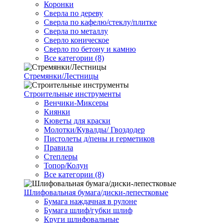
Коронки
Сверла по дереву
Сверла по кафелю/стеклу/плитке
Сверла по металлу
Сверло коническое
Сверло по бетону и камню
Все категории (8)
Стремянки/Лестницы
Строительные инструменты
Венчики-Миксеры
Киянки
Кюветы для краски
Молотки/Кувалды/ Гвоздодер
Пистолеты д/пены и герметиков
Правила
Степлеры
Топор/Колун
Все категории (8)
Шлифовальная бумага/диски-лепестковые
Бумага наждачная в рулоне
Бумага шлиф/губки шлиф
Круги шлифовальные