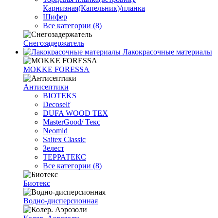
Карнизная(Капельник)/планка
Шифер
Все категории (8)
Снегозадержатель
Лакокрасочные материалы
MOKKE FORESSA
Антисептики
BIOTEKS
Decoself
DUFA WOOD TEX
MasterGood/ Текс
Neomid
Saitex Classic
Зелест
ТЕРРАТЕКС
Все категории (8)
Биотекс
Водно-дисперсионная