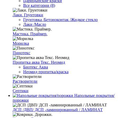
Царицынские краски
Все категории (8)
Лаки. Грунтовки
Грунтовка /Бетоноконтак /Жидкое стекло
Лаки /Масло
Мастика. Праймер.
Морилка
Пинотекс
Пропитка аква Текс. Неомид
Биотекс Аква
Неомид пропитка/краска
Растворители
Септики
Напольные покрытия/
порожки
ДСП /ДВП/ ДСП -ламинированный / ЛАМИНАТ