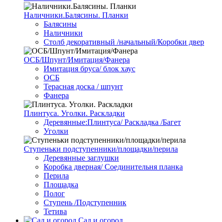
Наличники.Балясины. Планки
Балясины
Наличники
Столб декоративный /начальный/Коробки двер
ОСБ/Шпунт/Имитация/Фанера
Имитация бруса/ блок хаус
ОСБ
Терасная доска / шпунт
Фанера
Плинтуса. Уголки. Раскладки
Деревянные:Плинтуса/ Раскладка /Багет
Уголки
Ступеньки подступенники/площадки/перила
Деревянные заглушки
Коробка дверная/ Соединительня планка
Перила
Площадка
Полог
Ступень /Подступенник
Тетива
Сад и огород