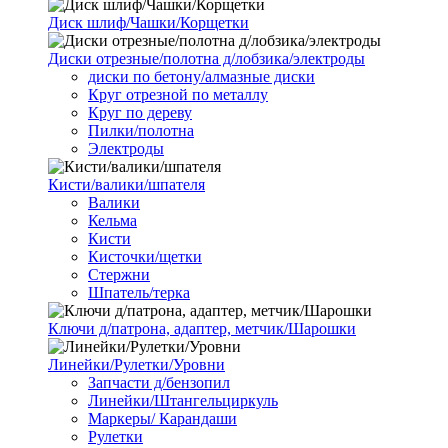
Диск шлиф/Чашки/Корщетки
Диски отрезные/полотна д/лобзика/электроды
диски по бетону/алмазные диски
Круг отрезной по металлу
Круг по дереву
Пилки/полотна
Электроды
Кисти/валики/шпателя
Валики
Кельма
Кисти
Кисточки/щетки
Стержни
Шпатель/терка
Ключи д/патрона, адаптер, метчик/Шарошки
Линейки/Рулетки/Уровни
Запчасти д/бензопил
Линейки/Штангельциркуль
Маркеры/ Карандаши
Рулетки