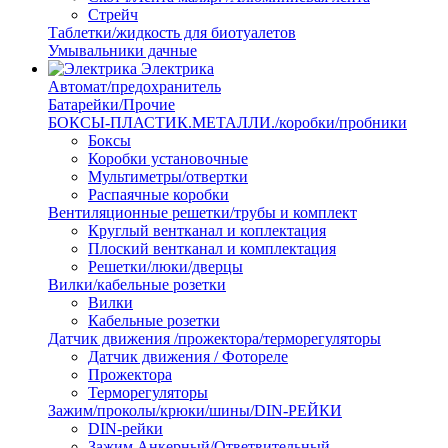
Стрейч
Таблетки/жидкость для биотуалетов
Умывальники дачные
Электрика
Автомат/предохранитель
Батарейки/Прочие
БОКСЫ-ПЛАСТИК.МЕТАЛЛИ./коробки/пробники
Боксы
Коробки установочные
Мультиметры/отвертки
Распаячные коробки
Вентиляционные решетки/трубы и комплект
Круглый вентканал и коплектация
Плоский вентканал и комплектация
Решетки/люки/дверцы
Вилки/кабельные розетки
Вилки
Кабельные розетки
Датчик движения /прожектора/терморегуляторы
Датчик движения / Фотореле
Прожектора
Терморегуляторы
Зажим/проколы/крюки/шины/DIN-РЕЙКИ
DIN-рейки
Зажим Анкерный/Ответвительный