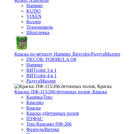
Колер. Аэрозоли
Hammer
KUDO
VIXEN
Коллер
Технониколь
Шпатлевка
Краска по металлу Hammer. Витcolor,РадугаМаллер
DECOR/ FORMULA Q8
Hammer
ВИТcolor 3 в 1
ВИТcolor 4 в 1
РадугаМаллер
Краска: ПФ-115/266.бетонных полов, Краска
Казачка/Текс
Красиво
Краска
Краска д/бетонных полов
ПУФАС
Текс/Красиво ПФ-266
Фазенда/Витеко