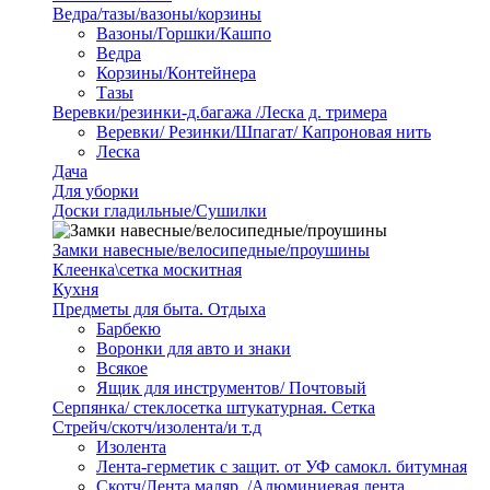
Ведра/тазы/вазоны/корзины
Вазоны/Горшки/Кашпо
Ведра
Корзины/Контейнера
Тазы
Веревки/резинки-д.багажа /Леска д. тримера
Веревки/ Резинки/Шпагат/ Капроновая нить
Леска
Дача
Для уборки
Доски гладильные/Сушилки
Замки навесные/велосипедные/проушины
Клеенка\сетка москитная
Кухня
Предметы для быта. Отдыха
Барбекю
Воронки для авто и знаки
Всякое
Ящик для инструментов/ Почтовый
Серпянка/ стеклосетка штукатурная. Сетка
Стрейч/скотч/изолента/и т.д
Изолента
Лента-герметик с защит. от УФ самокл. битумная
Скотч/Лента маляр. /Алюминиевая лента