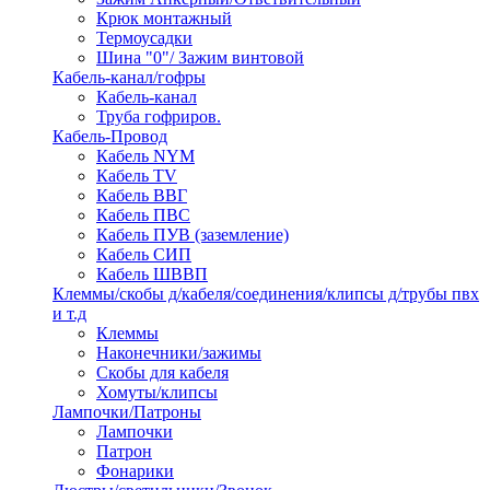
Крюк монтажный
Термоусадки
Шина "0"/ Зажим винтовой
Кабель-канал/гофры
Кабель-канал
Труба гофриров.
Кабель-Провод
Кабель NYM
Кабель TV
Кабель ВВГ
Кабель ПВС
Кабель ПУВ (заземление)
Кабель СИП
Кабель ШВВП
Клеммы/скобы д/кабеля/соединения/клипсы д/трубы пвх
и т.д
Клеммы
Наконечники/зажимы
Скобы для кабеля
Хомуты/клипсы
Лампочки/Патроны
Лампочки
Патрон
Фонарики