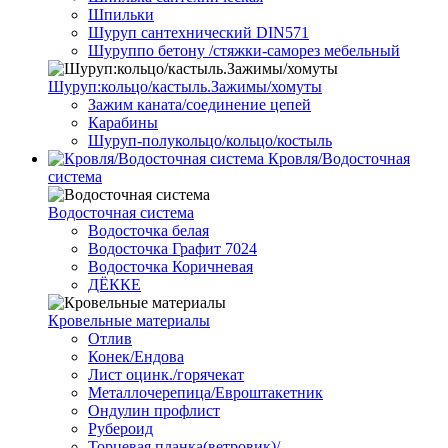
Шпильки
Шуруп сантехнический DIN571
Шуруппо бетону /стяжки-саморез мебельный
Шуруп:кольцо/кастыль.Зажимы/хомуты
Зажим каната/соединение цепей
Карабины
Шуруп-полукольцо/кольцо/костыль
Кровля/Водосточная
система
Водосточная система
Водосточка белая
Водосточка Графит 7024
Водосточка Коричневая
ДЁККЕ
Кровельные материалы
Отлив
Конек/Ендова
Лист оцинк./горячекат
Металлочерепица/Евроштакетник
Ондулин профлист
Рубероид
Торцевая планка(ветровик)/