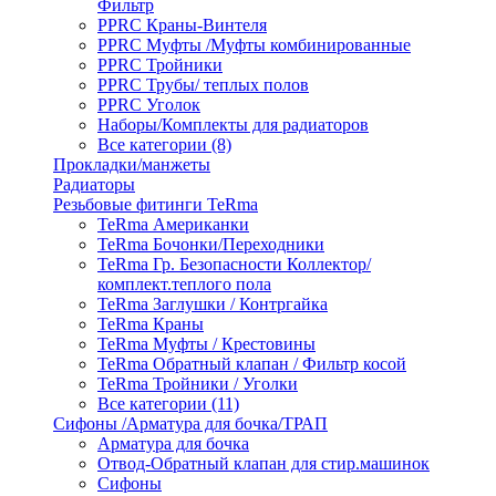
Фильтр
PPRC Краны-Винтеля
PPRC Муфты /Муфты комбинированные
PPRC Тройники
PPRC Трубы/ теплых полов
PPRC Уголок
Наборы/Комплекты для радиаторов
Все категории (8)
Прокладки/манжеты
Радиаторы
Резьбовые фитинги TeRma
TeRma Американки
TeRma Бочонки/Переходники
TeRma Гр. Безопасности Коллектор/
комплект.теплого пола
TeRma Заглушки / Контргайка
TeRma Краны
TeRma Муфты / Крестовины
TeRma Обратный клапан / Фильтр косой
TeRma Тройники / Уголки
Все категории (11)
Сифоны /Арматура для бочка/ТРАП
Арматура для бочка
Отвод-Обратный клапан для стир.машинок
Сифоны