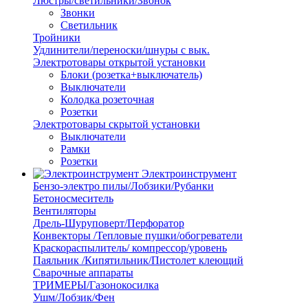
Люстры/светильники/Звонок
Звонки
Светильник
Тройники
Удлинители/переноски/шнуры с вык.
Электротовары открытой установки
Блоки (розетка+выключатель)
Выключатели
Колодка розеточная
Розетки
Электротовары скрытой установки
Выключатели
Рамки
Розетки
Электроинструмент
Бензо-электро пилы/Лобзики/Рубанки
Бетоносмеситель
Вентиляторы
Дрель-Шуруповерт/Перфоратор
Конвекторы /Тепловые пушки/обогреватели
Краскораспылитель/ компрессор/уровень
Паяльник /Кипятильник/Пистолет клеющий
Сварочные аппараты
ТРИМЕРЫ/Газонокосилка
Ушм/Лобзик/Фен