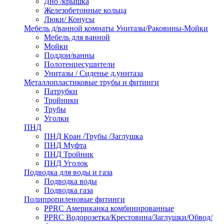
Дно /крышка
Железобетонные кольца
Люки/ Конусы
Мебель д/ванной комнаты Унитазы/Раковины-Мойки
Мебель для ванной
Мойки
Поддон/ванны
Полотенцесушители
Унитазы / Сиденье д.унитаза
Металлопластиковые трубы и фитинги
Патрубки
Тройники
Трубы
Уголки
ПНД
ПНД Кран /Трубы /Заглушка
ПНД Муфта
ПНД Тройник
ПНД Уголок
Подводка для воды и газа
Подводка воды
Подводка газа
Полипропиленовые фитинги
PPRC Американка комбинированные
PPRC Водорозетка/Крестовина/Заглушки/Обвод/