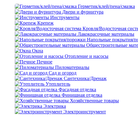
Герметик/клей/пена/смазка
Двери и фурнитура
Инструменты
Крепеж
Кровля/Водосточная сист
Лакокрасочные материалы
Напольные покрытия/п
Общестроительные мат
Окна
Отопление и насосы
Печное
Пиломатериалы
Сад и огород
Сантехника/Дренаж
Утеплитель
Фасадная отделка
Финишная отделка
Хозяйственные товары
Электрика
Электроинструмент