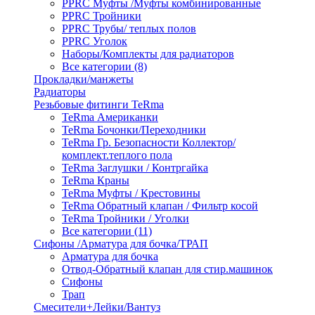
PPRC Муфты /Муфты комбинированные
PPRC Тройники
PPRC Трубы/ теплых полов
PPRC Уголок
Наборы/Комплекты для радиаторов
Все категории (8)
Прокладки/манжеты
Радиаторы
Резьбовые фитинги TeRma
TeRma Американки
TeRma Бочонки/Переходники
TeRma Гр. Безопасности Коллектор/
комплект.теплого пола
TeRma Заглушки / Контргайка
TeRma Краны
TeRma Муфты / Крестовины
TeRma Обратный клапан / Фильтр косой
TeRma Тройники / Уголки
Все категории (11)
Сифоны /Арматура для бочка/ТРАП
Арматура для бочка
Отвод-Обратный клапан для стир.машинок
Сифоны
Трап
Смесители+Лейки/Вантуз