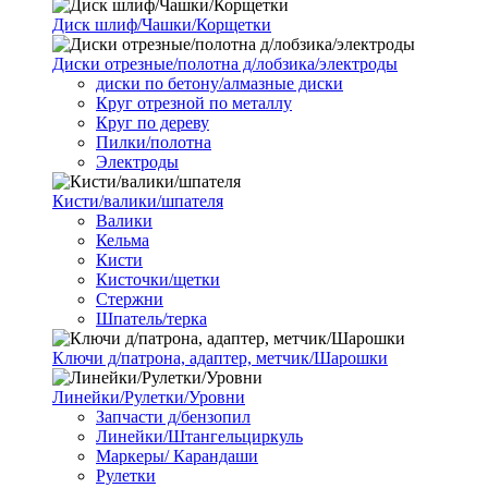
Диск шлиф/Чашки/Корщетки
Диски отрезные/полотна д/лобзика/электроды
диски по бетону/алмазные диски
Круг отрезной по металлу
Круг по дереву
Пилки/полотна
Электроды
Кисти/валики/шпателя
Валики
Кельма
Кисти
Кисточки/щетки
Стержни
Шпатель/терка
Ключи д/патрона, адаптер, метчик/Шарошки
Линейки/Рулетки/Уровни
Запчасти д/бензопил
Линейки/Штангельциркуль
Маркеры/ Карандаши
Рулетки