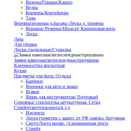
Вазоны/Горшки/Кашпо
Ведра
Корзины/Контейнера
Тазы
Веревки/резинки-д.багажа /Леска д. тримера
Веревки/ Резинки/Шпагат/ Капроновая нить
Леска
Дача
Для уборки
Доски гладильные/Сушилки
Замки навесные/велосипедные/проушины
Клеенка\сетка москитная
Кухня
Предметы для быта. Отдыха
Барбекю
Воронки для авто и знаки
Всякое
Ящик для инструментов/ Почтовый
Серпянка/ стеклосетка штукатурная. Сетка
Стрейч/скотч/изолента/и т.д
Изолента
Лента-герметик с защит. от УФ самокл. битумная
Скотч/Лента маляр. /Алюминиевая лента
Стрейч