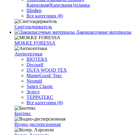
Карнизная(Капельник)/планка
Шифер
Все категории (8)
Снегозадержатель
Лакокрасочные материалы
MOKKE FORESSA
Антисептики
BIOTEKS
Decoself
DUFA WOOD TEX
MasterGood/ Текс
Neomid
Saitex Classic
Зелест
ТЕРРАТЕКС
Все категории (8)
Биотекс
Водно-дисперсионная