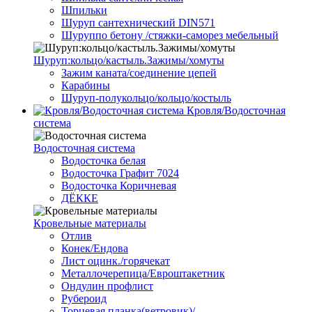
Шпильки
Шуруп сантехнический DIN571
Шуруппо бетону /стяжки-саморез мебельный
Шуруп:кольцо/кастыль.Зажимы/хомуты
Зажим каната/соединение цепей
Карабины
Шуруп-полукольцо/кольцо/костыль
Кровля/Водосточная
система
Водосточная система
Водосточка белая
Водосточка Графит 7024
Водосточка Коричневая
ДЁККЕ
Кровельные материалы
Отлив
Конек/Ендова
Лист оцинк./горячекат
Металлочерепица/Евроштакетник
Ондулин профлист
Рубероид
Торцевая планка(ветровик)/