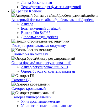
Лента бесконечная
Терки/держак для бумаги наждачной
Крепеж
Анкерный болты с гайкой/дюбель рамный/дюбеля
Анкера
Болт анкерный с гайкой
Винты Din 84/965
Дюбель-гвоздь/дюбеля
Гвозди строительные/к ондулину
Клопы/ с-з по металлу
Опора бруса/Анкер регулировачный
Анкер регулировачный АРН
Опора брусса открытая/закрытая
Саморез ГД
Саморез кровельный
Саморез универсальный
Универсальные желтые
Универсальные оцинкованные