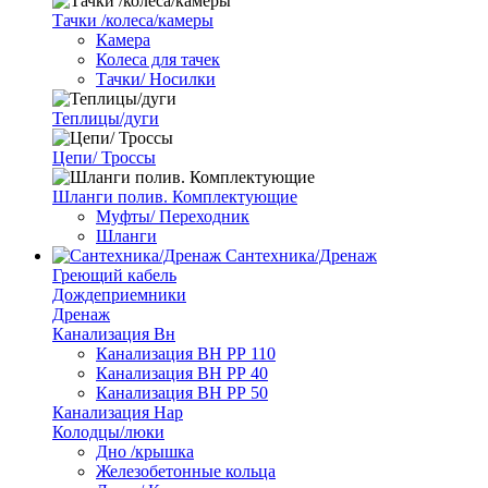
Тачки /колеса/камеры
Камера
Колеса для тачек
Тачки/ Носилки
Теплицы/дуги
Цепи/ Троссы
Шланги полив. Комплектующие
Муфты/ Переходник
Шланги
Сантехника/Дренаж
Греющий кабель
Дождеприемники
Дренаж
Канализация Вн
Канализация ВН РР 110
Канализация ВН РР 40
Канализация ВН РР 50
Канализация Нар
Колодцы/люки
Дно /крышка
Железобетонные кольца