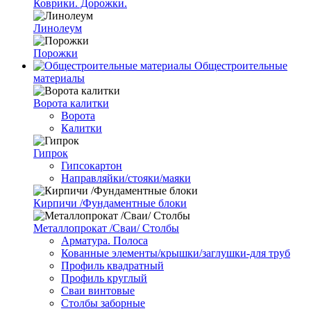
Коврики. Дорожки.
Линолеум
Порожки
Общестроительные
материалы
Ворота калитки
Ворота
Калитки
Гипрок
Гипсокартон
Направляйки/стояки/маяки
Кирпичи /Фундаментные блоки
Металлопрокат /Сваи/ Столбы
Арматура. Полоса
Кованные элементы/крышки/заглушки-для труб
Профиль квадратный
Профиль круглый
Сваи винтовые
Столбы заборные