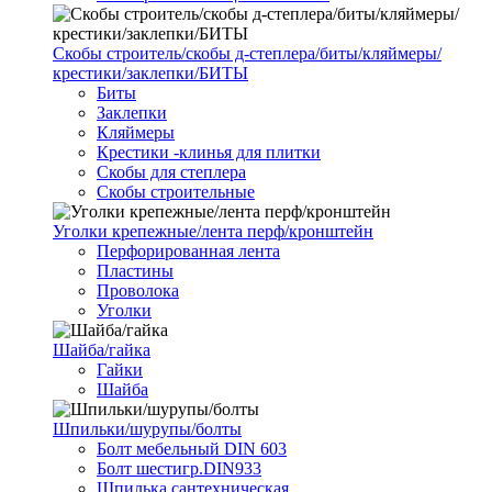
Скобы строитель/скобы д-степлера/биты/кляймеры/
крестики/заклепки/БИТЫ
Биты
Заклепки
Кляймеры
Крестики -клинья для плитки
Скобы для степлера
Скобы строительные
Уголки крепежные/лента перф/кронштейн
Перфорированная лента
Пластины
Проволока
Уголки
Шайба/гайка
Гайки
Шайба
Шпильки/шурупы/болты
Болт мебельный DIN 603
Болт шестигр.DIN933
Шпилька сантехническая