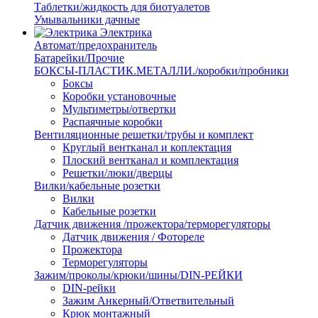
Таблетки/жидкость для биотуалетов
Умывальники дачные
Электрика
Автомат/предохранитель
Батарейки/Прочие
БОКСЫ-ПЛАСТИК.МЕТАЛЛИ./коробки/пробники
Боксы
Коробки установочные
Мультиметры/отвертки
Распаячные коробки
Вентиляционные решетки/трубы и комплект
Круглый вентканал и коплектация
Плоский вентканал и комплектация
Решетки/люки/дверцы
Вилки/кабельные розетки
Вилки
Кабельные розетки
Датчик движения /прожектора/терморегуляторы
Датчик движения / Фотореле
Прожектора
Терморегуляторы
Зажим/проколы/крюки/шины/DIN-РЕЙКИ
DIN-рейки
Зажим Анкерный/Ответвительный
Крюк монтажный