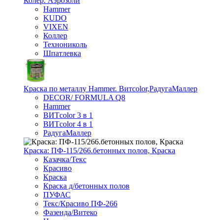
Колер. Аэрозоли
Hammer
KUDO
VIXEN
Коллер
Технониколь
Шпатлевка
Краска по металлу Hammer. Витcolor,РадугаМаллер
DECOR/ FORMULA Q8
Hammer
ВИТcolor 3 в 1
ВИТcolor 4 в 1
РадугаМаллер
Краска: ПФ-115/266.бетонных полов, Краска
Казачка/Текс
Красиво
Краска
Краска д/бетонных полов
ПУФАС
Текс/Красиво ПФ-266
Фазенда/Витеко