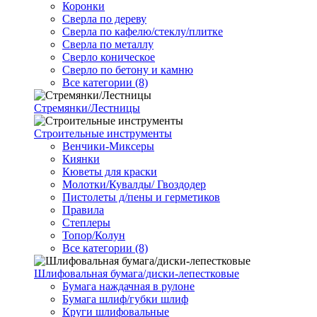
Коронки
Сверла по дереву
Сверла по кафелю/стеклу/плитке
Сверла по металлу
Сверло коническое
Сверло по бетону и камню
Все категории (8)
Стремянки/Лестницы
Строительные инструменты
Венчики-Миксеры
Киянки
Кюветы для краски
Молотки/Кувалды/ Гвоздодер
Пистолеты д/пены и герметиков
Правила
Степлеры
Топор/Колун
Все категории (8)
Шлифовальная бумага/диски-лепестковые
Бумага наждачная в рулоне
Бумага шлиф/губки шлиф
Круги шлифовальные