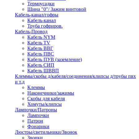
Термоусадки
Шина "0"/ Зажим винтовой
Кабель-канал/гофры
Кабель-канал
Труба гофриров.
Кабель-Провод
Кабель NYM
Кабель TV
Кабель ВВГ
Кабель ПВС
Кабель ПУВ (заземление)
Кабель СИП
Кабель ШВВП
Клеммы/скобы д/кабеля/соединения/клипсы д/трубы пвх
и т.д
Клеммы
Наконечники/зажимы
Скобы для кабеля
Хомуты/клипсы
Лампочки/Патроны
Лампочки
Патрон
Фонарики
Люстры/светильники/Звонок
Звонки