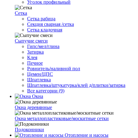
Уголок профильный
Сетка
Cетка рабица
Секция сварная /сетка
Сетка кладочная
Сыпучие смеси
Гипс/мел/глина
Затирка
Клея
Печное
Ровнитель/наливной пол
Цемен/ЦПС
Шпатлевка
Шпатлевка/штукатурка/клей д/плитки/затирка
Все категории (9)
Окна
Окна деревянные
Окна металлопластиковые/москитные сетки
Подоконники
Отопление и насосы