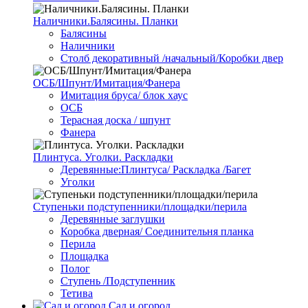
Наличники.Балясины. Планки
Балясины
Наличники
Столб декоративный /начальный/Коробки двер
ОСБ/Шпунт/Имитация/Фанера
Имитация бруса/ блок хаус
ОСБ
Терасная доска / шпунт
Фанера
Плинтуса. Уголки. Раскладки
Деревянные:Плинтуса/ Раскладка /Багет
Уголки
Ступеньки подступенники/площадки/перила
Деревянные заглушки
Коробка дверная/ Соединительня планка
Перила
Площадка
Полог
Ступень /Подступенник
Тетива
Сад и огород