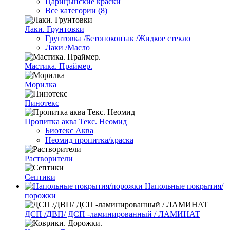
Царицынские краски
Все категории (8)
Лаки. Грунтовки
Грунтовка /Бетоноконтак /Жидкое стекло
Лаки /Масло
Мастика. Праймер.
Морилка
Пинотекс
Пропитка аква Текс. Неомид
Биотекс Аква
Неомид пропитка/краска
Растворители
Септики
Напольные покрытия/
порожки
ДСП /ДВП/ ДСП -ламинированный / ЛАМИНАТ