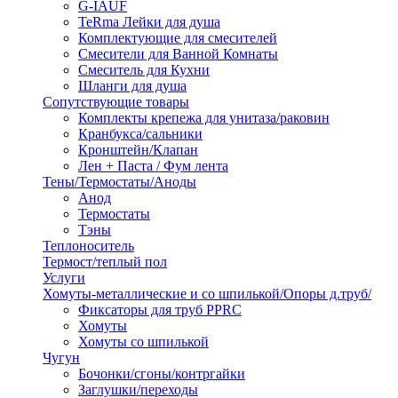
G-IAUF
TeRma Лейки для душа
Комплектующие для смесителей
Смесители для Ванной Комнаты
Смеситель для Кухни
Шланги для душа
Сопутствующие товары
Комплекты крепежа для унитаза/раковин
Кранбукса/сальники
Кронштейн/Клапан
Лен + Паста / Фум лента
Тены/Термостаты/Аноды
Анод
Термостаты
Тэны
Теплоноситель
Термост/теплый пол
Услуги
Хомуты-металлические и со шпилькой/Опоры д.труб/
Фиксаторы для труб PPRC
Хомуты
Хомуты со шпилькой
Чугун
Бочонки/сгоны/контргайки
Заглушки/переходы