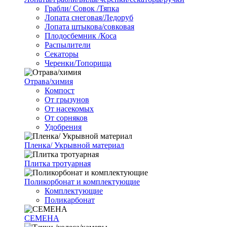
Грабли/ Совок /Тяпка
Лопата снеговая/Ледоруб
Лопата штыкова/совковая
Плодосбемник /Коса
Распылители
Секаторы
Черенки/Топорища
Отрава/химия
Компост
От грызунов
От насекомых
От сорняков
Удобрения
Пленка/ Укрывной материал
Плитка тротуарная
Поликорбонат и комплектующие
Комплектующие
Поликарбонат
СЕМЕНА