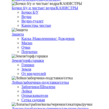
Бочки б/у и чистые/ ведра/КАНИСТРЫ
Бочки Б/У
Ведра
Ведро-туалет
Канистры чистые
Защита
Каска /Наколенники/ Дождевик
Маски
Очки
Перчатки
Земля/торф.горшки
Горшки
Земля
От вредителей
Лейки/заборчики-подставки/сетка
Заборчики/Шпалера
Лейки
Опрыскиватели
Сетка садовая
Лопаты/грабли/вилы/черенки/секаторы/ручки