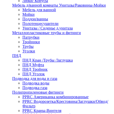
Люки/ Конусы
Мебель д/ванной комнаты Унитазы/Раковины-Мойки
Мебель для ванной
Мойки
Поддон/ванны
Полотенцесушители
Унитазы / Сиденье д.унитаза
Металлопластиковые трубы и фитинги
Патрубки
Тройники
Трубы
Уголки
ПНД
ПНД Кран /Трубы /Заглушка
ПНД Муфта
ПНД Тройник
ПНД Уголок
Подводка для воды и газа
Подводка воды
Подводка газа
Полипропиленовые фитинги
PPRC Американка комбинированные
PPRC Водорозетка/Крестовина/Заглушки/Обвод/
Фильтр
PPRC Краны-Винтеля