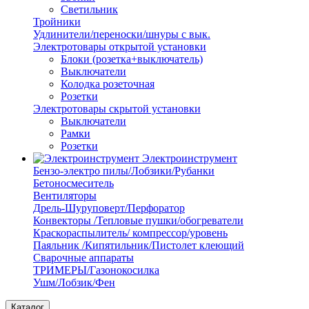
Светильник
Тройники
Удлинители/переноски/шнуры с вык.
Электротовары открытой установки
Блоки (розетка+выключатель)
Выключатели
Колодка розеточная
Розетки
Электротовары скрытой установки
Выключатели
Рамки
Розетки
Электроинструмент
Бензо-электро пилы/Лобзики/Рубанки
Бетоносмеситель
Вентиляторы
Дрель-Шуруповерт/Перфоратор
Конвекторы /Тепловые пушки/обогреватели
Краскораспылитель/ компрессор/уровень
Паяльник /Кипятильник/Пистолет клеющий
Сварочные аппараты
ТРИМЕРЫ/Газонокосилка
Ушм/Лобзик/Фен
Каталог