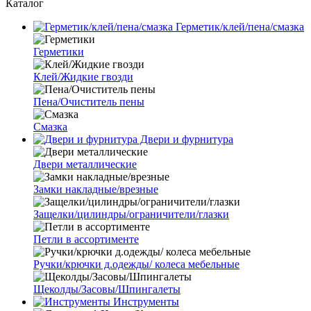
Каталог
Герметик/клей/пена/смазка
Герметики
Клей/Жидкие гвозди
Пена/Очиститель пены
Смазка
Двери и фурнитура
Двери металлические
Замки накладные/врезные
Защелки/цилиндры/ограничители/глазки
Петли в ассортименте
Ручки/крючки д.одежды/ колеса мебельные
Щеколды/Засовы/Шпингалеты
Инструменты