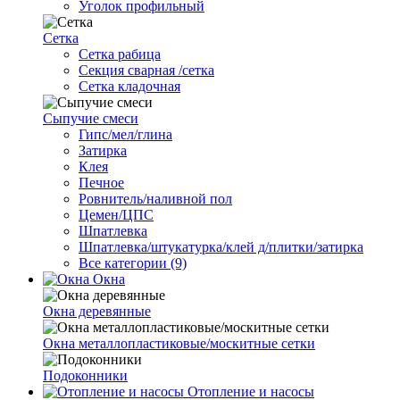
Уголок профильный
Сетка
Cетка рабица
Секция сварная /сетка
Сетка кладочная
Сыпучие смеси
Гипс/мел/глина
Затирка
Клея
Печное
Ровнитель/наливной пол
Цемен/ЦПС
Шпатлевка
Шпатлевка/штукатурка/клей д/плитки/затирка
Все категории (9)
Окна
Окна деревянные
Окна металлопластиковые/москитные сетки
Подоконники
Отопление и насосы