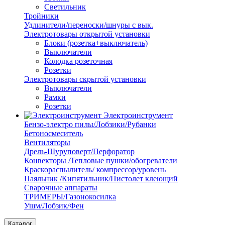
Светильник
Тройники
Удлинители/переноски/шнуры с вык.
Электротовары открытой установки
Блоки (розетка+выключатель)
Выключатели
Колодка розеточная
Розетки
Электротовары скрытой установки
Выключатели
Рамки
Розетки
Электроинструмент
Бензо-электро пилы/Лобзики/Рубанки
Бетоносмеситель
Вентиляторы
Дрель-Шуруповерт/Перфоратор
Конвекторы /Тепловые пушки/обогреватели
Краскораспылитель/ компрессор/уровень
Паяльник /Кипятильник/Пистолет клеющий
Сварочные аппараты
ТРИМЕРЫ/Газонокосилка
Ушм/Лобзик/Фен
Каталог