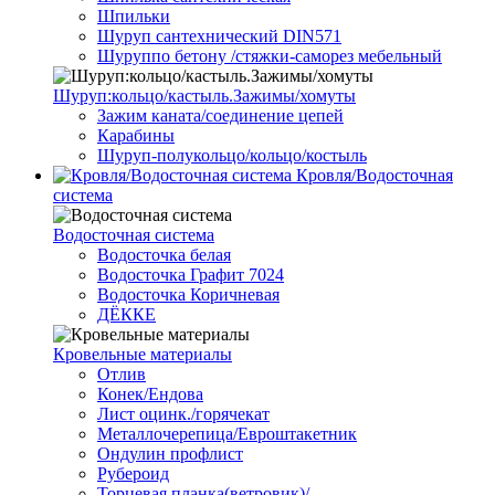
Шпильки
Шуруп сантехнический DIN571
Шуруппо бетону /стяжки-саморез мебельный
Шуруп:кольцо/кастыль.Зажимы/хомуты
Зажим каната/соединение цепей
Карабины
Шуруп-полукольцо/кольцо/костыль
Кровля/Водосточная
система
Водосточная система
Водосточка белая
Водосточка Графит 7024
Водосточка Коричневая
ДЁККЕ
Кровельные материалы
Отлив
Конек/Ендова
Лист оцинк./горячекат
Металлочерепица/Евроштакетник
Ондулин профлист
Рубероид
Торцевая планка(ветровик)/