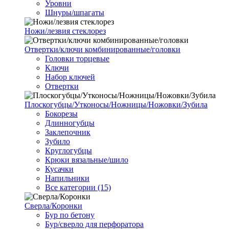
Уровни
Шнуры/шпагаты
Ножи/лезвия стеклорез
Отвертки/ключи комбинированные/головки
Головки торцевые
Ключи
Набор ключей
Отвертки
Плоскогубцы/Утконосы/Ножницы/Ножовки/Зубила
Бокорезы
Длинногубцы
Заклепочник
Зубило
Круглогубцы
Крюки вязальные/шило
Кусачки
Напильники
Все категории (15)
Сверла/Коронки
Бур по бетону
Бур/сверло для перфоратора