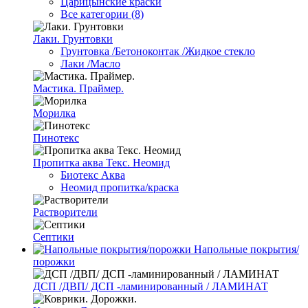
Царицынские краски
Все категории (8)
Лаки. Грунтовки
Грунтовка /Бетоноконтак /Жидкое стекло
Лаки /Масло
Мастика. Праймер.
Морилка
Пинотекс
Пропитка аква Текс. Неомид
Биотекс Аква
Неомид пропитка/краска
Растворители
Септики
Напольные покрытия/
порожки
ДСП /ДВП/ ДСП -ламинированный / ЛАМИНАТ