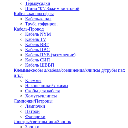
Термоусадки
Шина "0"/ Зажим винтовой
Кабель-канал/гофры
Кабель-канал
Труба гофриров.
Кабель-Провод
Кабель NYM
Кабель TV
Кабель ВВГ
Кабель ПВС
Кабель ПУВ (заземление)
Кабель СИП
Кабель ШВВП
Клеммы/скобы д/кабеля/соединения/клипсы д/трубы пвх
и т.д
Клеммы
Наконечники/зажимы
Скобы для кабеля
Хомуты/клипсы
Лампочки/Патроны
Лампочки
Патрон
Фонарики
Люстры/светильники/Звонок
Звонки