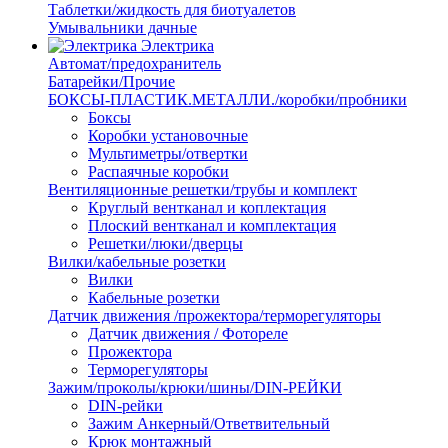
Таблетки/жидкость для биотуалетов
Умывальники дачные
Электрика
Автомат/предохранитель
Батарейки/Прочие
БОКСЫ-ПЛАСТИК.МЕТАЛЛИ./коробки/пробники
Боксы
Коробки установочные
Мультиметры/отвертки
Распаячные коробки
Вентиляционные решетки/трубы и комплект
Круглый вентканал и коплектация
Плоский вентканал и комплектация
Решетки/люки/дверцы
Вилки/кабельные розетки
Вилки
Кабельные розетки
Датчик движения /прожектора/терморегуляторы
Датчик движения / Фотореле
Прожектора
Терморегуляторы
Зажим/проколы/крюки/шины/DIN-РЕЙКИ
DIN-рейки
Зажим Анкерный/Ответвительный
Крюк монтажный