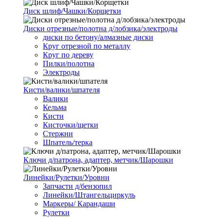
Диск шлиф/Чашки/Корщетки
Диски отрезные/полотна д/лобзика/электроды
диски по бетону/алмазные диски
Круг отрезной по металлу
Круг по дереву
Пилки/полотна
Электроды
Кисти/валики/шпателя
Валики
Кельма
Кисти
Кисточки/щетки
Стержни
Шпатель/терка
Ключи д/патрона, адаптер, метчик/Шарошки
Линейки/Рулетки/Уровни
Запчасти д/бензопил
Линейки/Штангельциркуль
Маркеры/ Карандаши
Рулетки