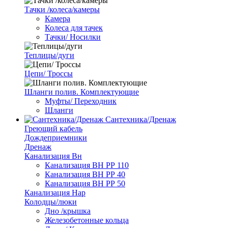
Тачки /колеса/камеры
Камера
Колеса для тачек
Тачки/ Носилки
Теплицы/дуги
Цепи/ Троссы
Шланги полив. Комплектующие
Муфты/ Переходник
Шланги
Сантехника/Дренаж
Греющий кабель
Дождеприемники
Дренаж
Канализация Вн
Канализация ВН РР 110
Канализация ВН РР 40
Канализация ВН РР 50
Канализация Нар
Колодцы/люки
Дно /крышка
Железобетонные кольца