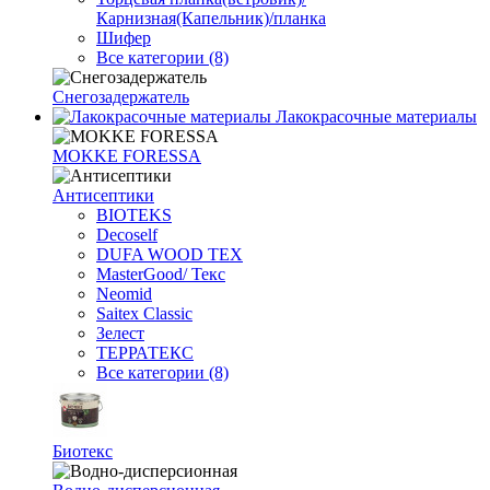
Карнизная(Капельник)/планка
Шифер
Все категории (8)
Снегозадержатель
Лакокрасочные материалы
MOKKE FORESSA
Антисептики
BIOTEKS
Decoself
DUFA WOOD TEX
MasterGood/ Текс
Neomid
Saitex Classic
Зелест
ТЕРРАТЕКС
Все категории (8)
Биотекс