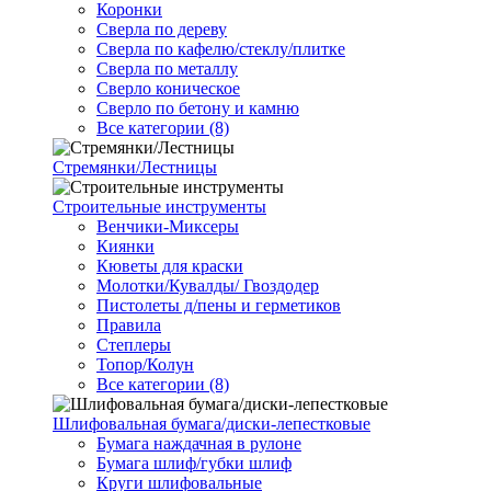
Коронки
Сверла по дереву
Сверла по кафелю/стеклу/плитке
Сверла по металлу
Сверло коническое
Сверло по бетону и камню
Все категории (8)
Стремянки/Лестницы
Строительные инструменты
Венчики-Миксеры
Киянки
Кюветы для краски
Молотки/Кувалды/ Гвоздодер
Пистолеты д/пены и герметиков
Правила
Степлеры
Топор/Колун
Все категории (8)
Шлифовальная бумага/диски-лепестковые
Бумага наждачная в рулоне
Бумага шлиф/губки шлиф
Круги шлифовальные