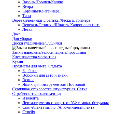
Вазоны/Горшки/Кашпо
Ведра
Корзины/Контейнера
Тазы
Веревки/резинки-д.багажа /Леска д. тримера
Веревки/ Резинки/Шпагат/ Капроновая нить
Леска
Дача
Для уборки
Доски гладильные/Сушилки
Замки навесные/велосипедные/проушины
Клеенка\сетка москитная
Кухня
Предметы для быта. Отдыха
Барбекю
Воронки для авто и знаки
Всякое
Ящик для инструментов/ Почтовый
Серпянка/ стеклосетка штукатурная. Сетка
Стрейч/скотч/изолента/и т.д
Изолента
Лента-герметик с защит. от УФ самокл. битумная
Скотч/Лента маляр. /Алюминиевая лента
Стрейч