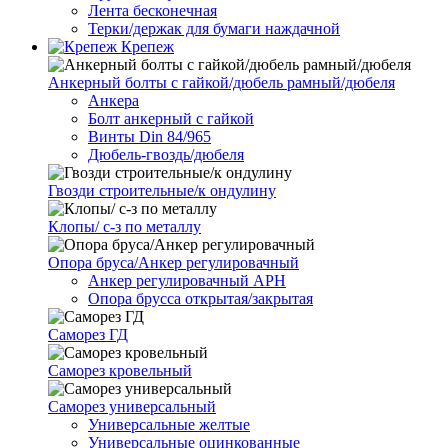
Лента бесконечная
Терки/держак для бумаги наждачной
Крепеж
Анкерный болты с гайкой/дюбель рамный/дюбеля
Анкера
Болт анкерный с гайкой
Винты Din 84/965
Дюбель-гвоздь/дюбеля
Гвозди строительные/к ондулину
Клопы/ с-з по металлу
Опора бруса/Анкер регулировачный
Анкер регулировачный АРН
Опора брусса открытая/закрытая
Саморез ГД
Саморез кровельный
Саморез универсальный
Универсальные желтые
Универсальные оцинкованные