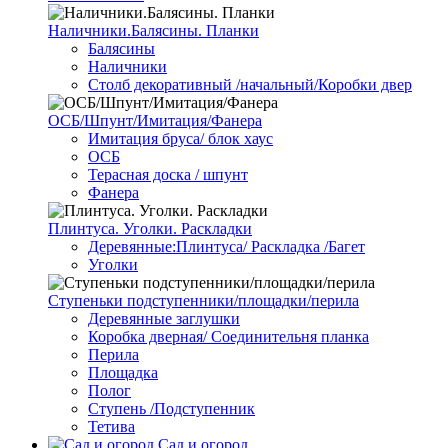
Наличники.Балясины. Планки
Балясины
Наличники
Столб декоративный /начальный/Коробки двер
ОСБ/Шпунт/Имитация/Фанера
Имитация бруса/ блок хаус
ОСБ
Терасная доска / шпунт
Фанера
Плинтуса. Уголки. Раскладки
Деревянные:Плинтуса/ Раскладка /Багет
Уголки
Ступеньки подступенники/площадки/перила
Деревянные заглушки
Коробка дверная/ Соединительня планка
Перила
Площадка
Полог
Ступень /Подступенник
Тетива
Сад и огород