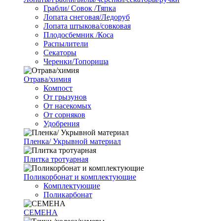
Грабли/ Совок /Тяпка
Лопата снеговая/Ледоруб
Лопата штыкова/совковая
Плодосбемник /Коса
Распылители
Секаторы
Черенки/Топорища
Отрава/химия
Компост
От грызунов
От насекомых
От сорняков
Удобрения
Пленка/ Укрывной материал
Плитка тротуарная
Поликорбонат и комплектующие
Комплектующие
Поликарбонат
СЕМЕНА