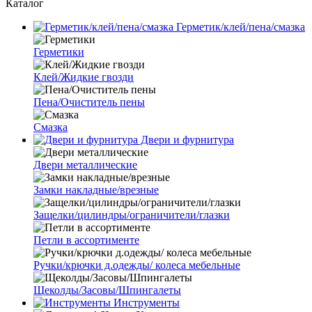
Каталог
Герметик/клей/пена/смазка
Герметики
Клей/Жидкие гвозди
Пена/Очиститель пены
Смазка
Двери и фурнитура
Двери металлические
Замки накладные/врезные
Защелки/цилиндры/ограничители/глазки
Петли в ассортименте
Ручки/крючки д.одежды/ колеса мебельные
Щеколды/Засовы/Шпингалеты
Инструменты