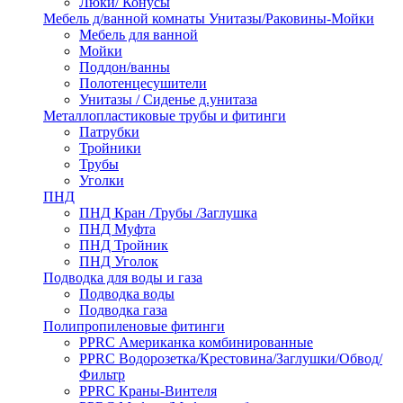
Люки/ Конусы
Мебель д/ванной комнаты Унитазы/Раковины-Мойки
Мебель для ванной
Мойки
Поддон/ванны
Полотенцесушители
Унитазы / Сиденье д.унитаза
Металлопластиковые трубы и фитинги
Патрубки
Тройники
Трубы
Уголки
ПНД
ПНД Кран /Трубы /Заглушка
ПНД Муфта
ПНД Тройник
ПНД Уголок
Подводка для воды и газа
Подводка воды
Подводка газа
Полипропиленовые фитинги
PPRC Американка комбинированные
PPRC Водорозетка/Крестовина/Заглушки/Обвод/
Фильтр
PPRC Краны-Винтеля