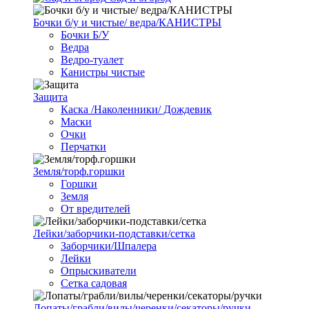
Бочки б/у и чистые/ ведра/КАНИСТРЫ
Бочки Б/У
Ведра
Ведро-туалет
Канистры чистые
Защита
Каска /Наколенники/ Дождевик
Маски
Очки
Перчатки
Земля/торф.горшки
Горшки
Земля
От вредителей
Лейки/заборчики-подставки/сетка
Заборчики/Шпалера
Лейки
Опрыскиватели
Сетка садовая
Лопаты/грабли/вилы/черенки/секаторы/ручки