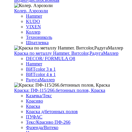
Водно-дисперсионная
Колер. Аэрозоли
Hammer
KUDO
VIXEN
Коллер
Технониколь
Шпатлевка
Краска по металлу Hammer. Витcolor,РадугаМаллер
DECOR/ FORMULA Q8
Hammer
ВИТcolor 3 в 1
ВИТcolor 4 в 1
РадугаМаллер
Краска: ПФ-115/266.бетонных полов, Краска
Казачка/Текс
Красиво
Краска
Краска д/бетонных полов
ПУФАС
Текс/Красиво ПФ-266
Фазенда/Витеко