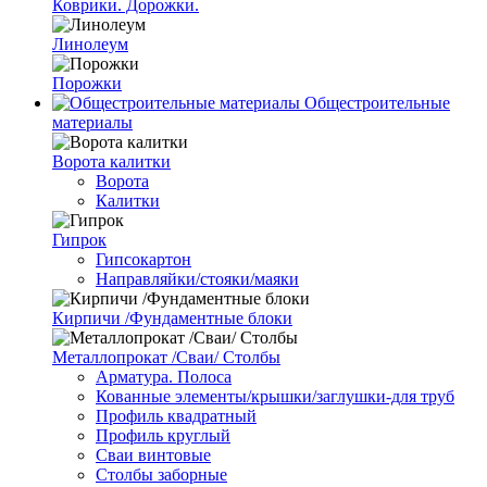
Коврики. Дорожки.
Линолеум
Порожки
Общестроительные
материалы
Ворота калитки
Ворота
Калитки
Гипрок
Гипсокартон
Направляйки/стояки/маяки
Кирпичи /Фундаментные блоки
Металлопрокат /Сваи/ Столбы
Арматура. Полоса
Кованные элементы/крышки/заглушки-для труб
Профиль квадратный
Профиль круглый
Сваи винтовые
Столбы заборные