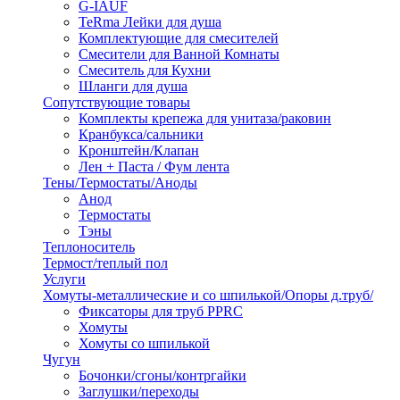
G-IAUF
TeRma Лейки для душа
Комплектующие для смесителей
Смесители для Ванной Комнаты
Смеситель для Кухни
Шланги для душа
Сопутствующие товары
Комплекты крепежа для унитаза/раковин
Кранбукса/сальники
Кронштейн/Клапан
Лен + Паста / Фум лента
Тены/Термостаты/Аноды
Анод
Термостаты
Тэны
Теплоноситель
Термост/теплый пол
Услуги
Хомуты-металлические и со шпилькой/Опоры д.труб/
Фиксаторы для труб PPRC
Хомуты
Хомуты со шпилькой
Чугун
Бочонки/сгоны/контргайки
Заглушки/переходы