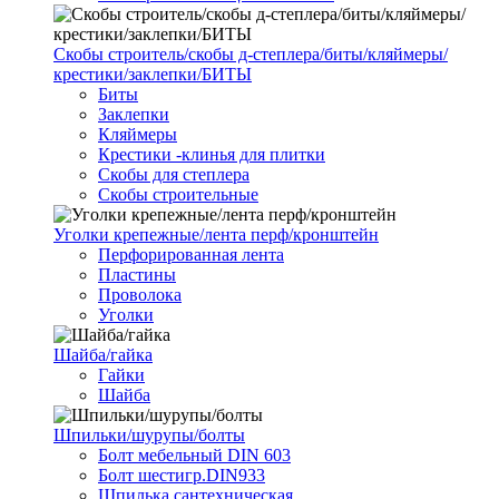
Скобы строитель/скобы д-степлера/биты/кляймеры/
крестики/заклепки/БИТЫ
Биты
Заклепки
Кляймеры
Крестики -клинья для плитки
Скобы для степлера
Скобы строительные
Уголки крепежные/лента перф/кронштейн
Перфорированная лента
Пластины
Проволока
Уголки
Шайба/гайка
Гайки
Шайба
Шпильки/шурупы/болты
Болт мебельный DIN 603
Болт шестигр.DIN933
Шпилька сантехническая