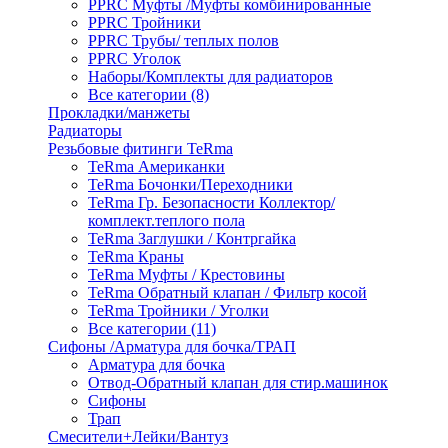
PPRC Муфты /Муфты комбинированные
PPRC Тройники
PPRC Трубы/ теплых полов
PPRC Уголок
Наборы/Комплекты для радиаторов
Все категории (8)
Прокладки/манжеты
Радиаторы
Резьбовые фитинги TeRma
TeRma Американки
TeRma Бочонки/Переходники
TeRma Гр. Безопасности Коллектор/
комплект.теплого пола
TeRma Заглушки / Контргайка
TeRma Краны
TeRma Муфты / Крестовины
TeRma Обратный клапан / Фильтр косой
TeRma Тройники / Уголки
Все категории (11)
Сифоны /Арматура для бочка/ТРАП
Арматура для бочка
Отвод-Обратный клапан для стир.машинок
Сифоны
Трап
Смесители+Лейки/Вантуз