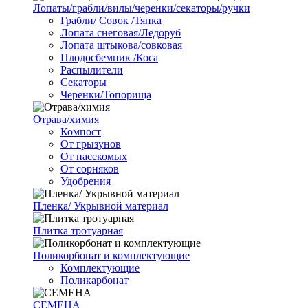
Лопаты/грабли/вилы/черенки/секаторы/ручки
Грабли/ Совок /Тяпка
Лопата снеговая/Ледоруб
Лопата штыкова/совковая
Плодосбемник /Коса
Распылители
Секаторы
Черенки/Топорища
Отрава/химия
Компост
От грызунов
От насекомых
От сорняков
Удобрения
Пленка/ Укрывной материал
Плитка тротуарная
Поликорбонат и комплектующие
Комплектующие
Поликарбонат
СЕМЕНА