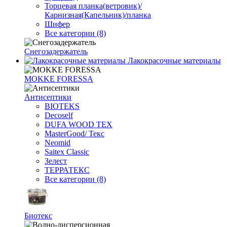
Торцевая планка(ветровик)/
Карнизная(Капельник)/планка
Шифер
Все категории (8)
Снегозадержатель
Лакокрасочные материалы
MOKKE FORESSA
Антисептики
BIOTEKS
Decoself
DUFA WOOD TEX
MasterGood/ Текс
Neomid
Saitex Classic
Зелест
ТЕРРАТЕКС
Все категории (8)
Биотекс