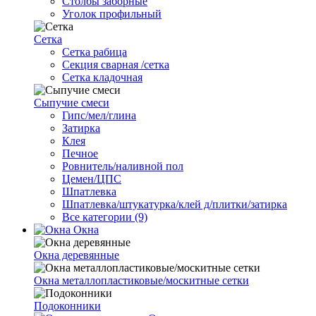
Столбы заборные
Уголок профильный
Сетка
Cетка рабица
Секция сварная /сетка
Сетка кладочная
Сыпучие смеси
Гипс/мел/глина
Затирка
Клея
Печное
Ровнитель/наливной пол
Цемен/ЦПС
Шпатлевка
Шпатлевка/штукатурка/клей д/плитки/затирка
Все категории (9)
Окна
Окна деревянные
Окна металлопластиковые/москитные сетки
Подоконники