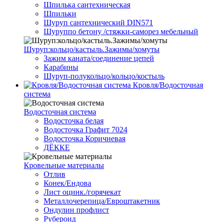
Шпилька сантехническая
Шпильки
Шуруп сантехнический DIN571
Шуруппо бетону /стяжки-саморез мебельный
Шуруп:кольцо/кастыль.Зажимы/хомуты
Зажим каната/соединение цепей
Карабины
Шуруп-полукольцо/кольцо/костыль
Кровля/Водосточная
система
Водосточная система
Водосточка белая
Водосточка Графит 7024
Водосточка Коричневая
ДЁККЕ
Кровельные материалы
Отлив
Конек/Ендова
Лист оцинк./горячекат
Металлочерепица/Евроштакетник
Ондулин профлист
Рубероид