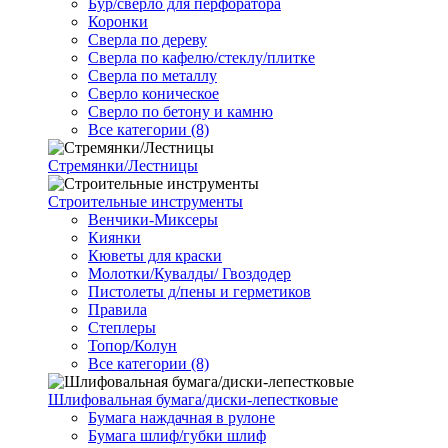
Бур/сверло для перфоратора
Коронки
Сверла по дереву
Сверла по кафелю/стеклу/плитке
Сверла по металлу
Сверло коническое
Сверло по бетону и камню
Все категории (8)
Стремянки/Лестницы
Строительные инструменты
Венчики-Миксеры
Киянки
Кюветы для краски
Молотки/Кувалды/ Гвоздодер
Пистолеты д/пены и герметиков
Правила
Степлеры
Топор/Колун
Все категории (8)
Шлифовальная бумага/диски-лепестковые
Бумага наждачная в рулоне
Бумага шлиф/губки шлиф