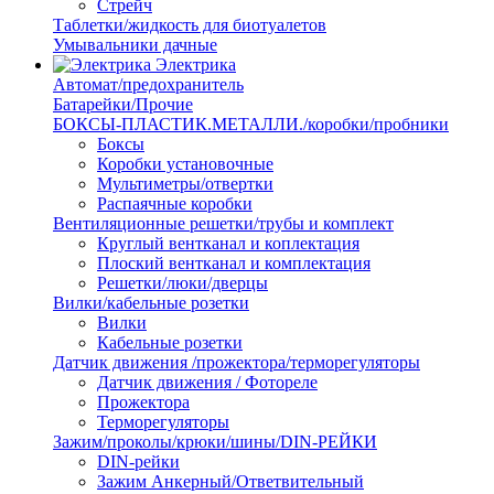
Стрейч
Таблетки/жидкость для биотуалетов
Умывальники дачные
Электрика
Автомат/предохранитель
Батарейки/Прочие
БОКСЫ-ПЛАСТИК.МЕТАЛЛИ./коробки/пробники
Боксы
Коробки установочные
Мультиметры/отвертки
Распаячные коробки
Вентиляционные решетки/трубы и комплект
Круглый вентканал и коплектация
Плоский вентканал и комплектация
Решетки/люки/дверцы
Вилки/кабельные розетки
Вилки
Кабельные розетки
Датчик движения /прожектора/терморегуляторы
Датчик движения / Фотореле
Прожектора
Терморегуляторы
Зажим/проколы/крюки/шины/DIN-РЕЙКИ
DIN-рейки
Зажим Анкерный/Ответвительный