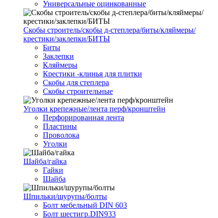
Универсальные оцинкованные
Скобы строитель/скобы д-степлера/биты/кляймеры/
крестики/заклепки/БИТЫ
Биты
Заклепки
Кляймеры
Крестики -клинья для плитки
Скобы для степлера
Скобы строительные
Уголки крепежные/лента перф/кронштейн
Перфорированная лента
Пластины
Проволока
Уголки
Шайба/гайка
Гайки
Шайба
Шпильки/шурупы/болты
Болт мебельный DIN 603
Болт шестигр.DIN933