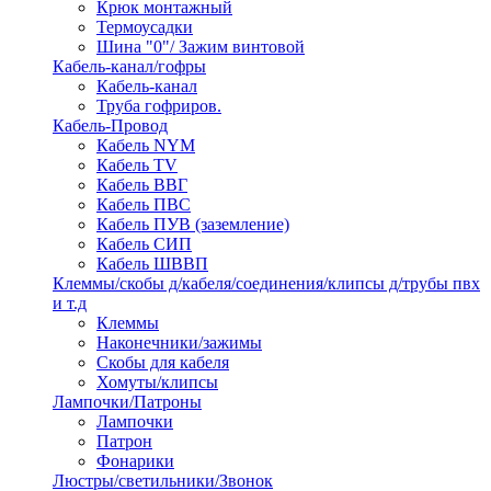
Крюк монтажный
Термоусадки
Шина "0"/ Зажим винтовой
Кабель-канал/гофры
Кабель-канал
Труба гофриров.
Кабель-Провод
Кабель NYM
Кабель TV
Кабель ВВГ
Кабель ПВС
Кабель ПУВ (заземление)
Кабель СИП
Кабель ШВВП
Клеммы/скобы д/кабеля/соединения/клипсы д/трубы пвх
и т.д
Клеммы
Наконечники/зажимы
Скобы для кабеля
Хомуты/клипсы
Лампочки/Патроны
Лампочки
Патрон
Фонарики
Люстры/светильники/Звонок