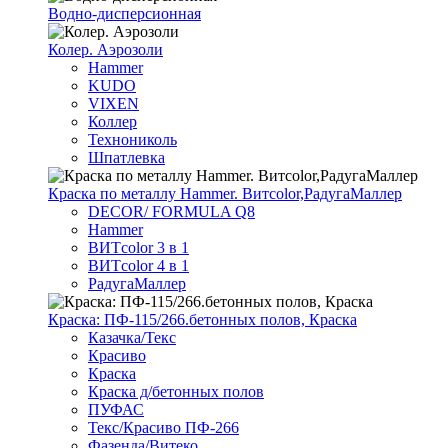
Водно-дисперсионная
Колер. Аэрозоли
Hammer
KUDO
VIXEN
Коллер
Технониколь
Шпатлевка
Краска по металлу Hammer. Витcolor,РадугаМаллер
DECOR/ FORMULA Q8
Hammer
ВИТcolor 3 в 1
ВИТcolor 4 в 1
РадугаМаллер
Краска: ПФ-115/266.бетонных полов, Краска
Казачка/Текс
Красиво
Краска
Краска д/бетонных полов
ПУФАС
Текс/Красиво ПФ-266
Фазенда/Витеко