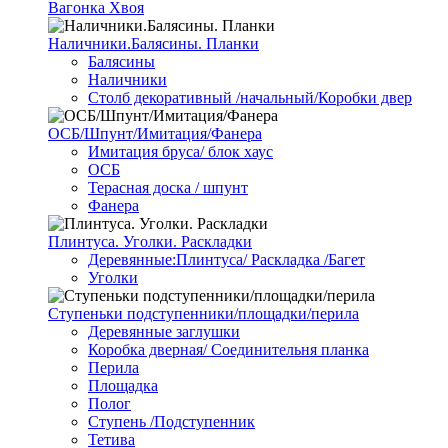
Вагонка Хвоя
Наличники.Балясины. Планки
Балясины
Наличники
Столб декоративный /начальный/Коробки двер
ОСБ/Шпунт/Имитация/Фанера
Имитация бруса/ блок хаус
ОСБ
Терасная доска / шпунт
Фанера
Плинтуса. Уголки. Раскладки
Деревянные:Плинтуса/ Раскладка /Багет
Уголки
Ступеньки подступенники/площадки/перила
Деревянные заглушки
Коробка дверная/ Соединительня планка
Перила
Площадка
Полог
Ступень /Подступенник
Тетива