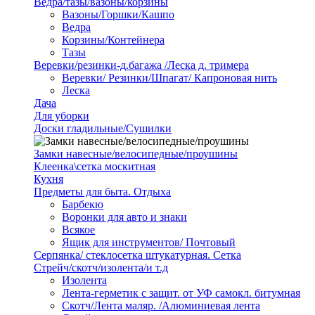
Ведра/тазы/вазоны/корзины
Вазоны/Горшки/Кашпо
Ведра
Корзины/Контейнера
Тазы
Веревки/резинки-д.багажа /Леска д. тримера
Веревки/ Резинки/Шпагат/ Капроновая нить
Леска
Дача
Для уборки
Доски гладильные/Сушилки
Замки навесные/велосипедные/проушины
Клеенка\сетка москитная
Кухня
Предметы для быта. Отдыха
Барбекю
Воронки для авто и знаки
Всякое
Ящик для инструментов/ Почтовый
Серпянка/ стеклосетка штукатурная. Сетка
Стрейч/скотч/изолента/и т.д
Изолента
Лента-герметик с защит. от УФ самокл. битумная
Скотч/Лента маляр. /Алюминиевая лента