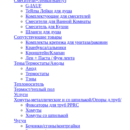
Смесители+Лейки/Вантуз
G-IAUF
TeRma Лейки для душа
Комплектующие для смесителей
Смесители для Ванной Комнаты
Смеситель для Кухни
Шланги для душа
Сопутствующие товары
Комплекты крепежа для унитаза/раковин
Кранбукса/сальники
Кронштейн/Клапан
Лен + Паста / Фум лента
Тены/Термостаты/Аноды
Анод
Термостаты
Тэны
Теплоноситель
Термост/теплый пол
Услуги
Хомуты-металлические и со шпилькой/Опоры д.труб/
Фиксаторы для труб PPRC
Хомуты
Хомуты со шпилькой
Чугун
Бочонки/сгоны/контргайки