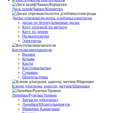
Диск шлиф/Чашки/Корщетки
Диски отрезные/полотна д/лобзика/электроды
диски по бетону/алмазные диски
Круг отрезной по металлу
Круг по дереву
Пилки/полотна
Электроды
Кисти/валики/шпателя
Валики
Кельма
Кисти
Кисточки/щетки
Стержни
Шпатель/терка
Ключи д/патрона, адаптер, метчик/Шарошки
Линейки/Рулетки/Уровни
Запчасти д/бензопил
Линейки/Штангельциркуль
Маркеры/ Карандаши