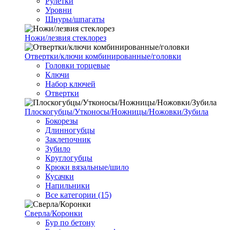
Рулетки
Уровни
Шнуры/шпагаты
Ножи/лезвия стеклорез
Отвертки/ключи комбинированные/головки
Головки торцевые
Ключи
Набор ключей
Отвертки
Плоскогубцы/Утконосы/Ножницы/Ножовки/Зубила
Бокорезы
Длинногубцы
Заклепочник
Зубило
Круглогубцы
Крюки вязальные/шило
Кусачки
Напильники
Все категории (15)
Сверла/Коронки
Бур по бетону