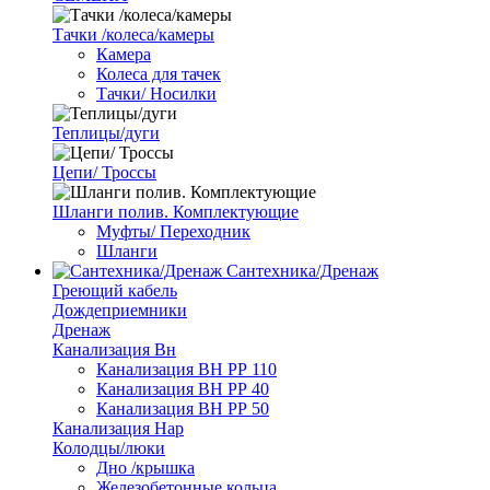
Тачки /колеса/камеры
Камера
Колеса для тачек
Тачки/ Носилки
Теплицы/дуги
Цепи/ Троссы
Шланги полив. Комплектующие
Муфты/ Переходник
Шланги
Сантехника/Дренаж
Греющий кабель
Дождеприемники
Дренаж
Канализация Вн
Канализация ВН РР 110
Канализация ВН РР 40
Канализация ВН РР 50
Канализация Нар
Колодцы/люки
Дно /крышка
Железобетонные кольца