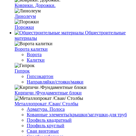
Коврики. Дорожки.
Линолеум
Порожки
Общестроительные
материалы
Ворота калитки
Ворота
Калитки
Гипрок
Гипсокартон
Направляйки/стояки/маяки
Кирпичи /Фундаментные блоки
Металлопрокат /Сваи/ Столбы
Арматура. Полоса
Кованные элементы/крышки/заглушки-для труб
Профиль квадратный
Профиль круглый
Сваи винтовые