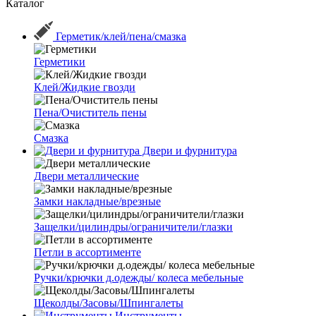
Каталог
Герметик/клей/пена/смазка
Герметики
Клей/Жидкие гвозди
Пена/Очиститель пены
Смазка
Двери и фурнитура
Двери металлические
Замки накладные/врезные
Защелки/цилиндры/ограничители/глазки
Петли в ассортименте
Ручки/крючки д.одежды/ колеса мебельные
Щеколды/Засовы/Шпингалеты
Инструменты