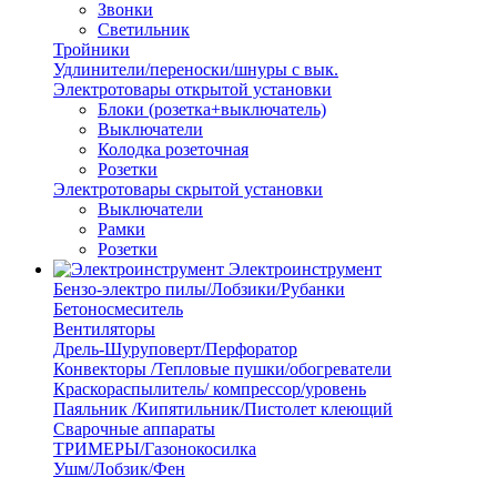
Звонки
Светильник
Тройники
Удлинители/переноски/шнуры с вык.
Электротовары открытой установки
Блоки (розетка+выключатель)
Выключатели
Колодка розеточная
Розетки
Электротовары скрытой установки
Выключатели
Рамки
Розетки
Электроинструмент
Бензо-электро пилы/Лобзики/Рубанки
Бетоносмеситель
Вентиляторы
Дрель-Шуруповерт/Перфоратор
Конвекторы /Тепловые пушки/обогреватели
Краскораспылитель/ компрессор/уровень
Паяльник /Кипятильник/Пистолет клеющий
Сварочные аппараты
ТРИМЕРЫ/Газонокосилка
Ушм/Лобзик/Фен