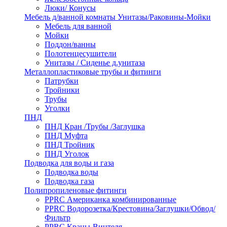
Люки/ Конусы
Мебель д/ванной комнаты Унитазы/Раковины-Мойки
Мебель для ванной
Мойки
Поддон/ванны
Полотенцесушители
Унитазы / Сиденье д.унитаза
Металлопластиковые трубы и фитинги
Патрубки
Тройники
Трубы
Уголки
ПНД
ПНД Кран /Трубы /Заглушка
ПНД Муфта
ПНД Тройник
ПНД Уголок
Подводка для воды и газа
Подводка воды
Подводка газа
Полипропиленовые фитинги
PPRC Американка комбинированные
PPRC Водорозетка/Крестовина/Заглушки/Обвод/
Фильтр
PPRC Краны-Винтеля