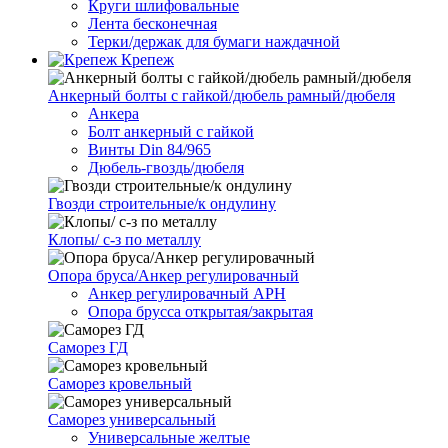
Круги шлифовальные
Лента бесконечная
Терки/держак для бумаги наждачной
Крепеж
Анкерный болты с гайкой/дюбель рамный/дюбеля
Анкера
Болт анкерный с гайкой
Винты Din 84/965
Дюбель-гвоздь/дюбеля
Гвозди строительные/к ондулину
Клопы/ с-з по металлу
Опора бруса/Анкер регулировачный
Анкер регулировачный АРН
Опора брусса открытая/закрытая
Саморез ГД
Саморез кровельный
Саморез универсальный
Универсальные желтые