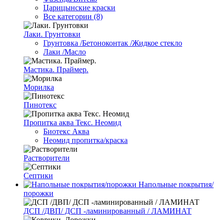
Царицынские краски
Все категории (8)
Лаки. Грунтовки
Грунтовка /Бетоноконтак /Жидкое стекло
Лаки /Масло
Мастика. Праймер.
Морилка
Пинотекс
Пропитка аква Текс. Неомид
Биотекс Аква
Неомид пропитка/краска
Растворители
Септики
Напольные покрытия/
порожки
ДСП /ДВП/ ДСП -ламинированный / ЛАМИНАТ