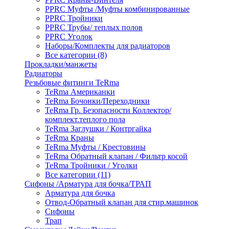
PPRC Муфты /Муфты комбинированные
PPRC Тройники
PPRC Трубы/ теплых полов
PPRC Уголок
Наборы/Комплекты для радиаторов
Все категории (8)
Прокладки/манжеты
Радиаторы
Резьбовые фитинги TeRma
TeRma Американки
TeRma Бочонки/Переходники
TeRma Гр. Безопасности Коллектор/
комплект.теплого пола
TeRma Заглушки / Контргайка
TeRma Краны
TeRma Муфты / Крестовины
TeRma Обратный клапан / Фильтр косой
TeRma Тройники / Уголки
Все категории (11)
Сифоны /Арматура для бочка/ТРАП
Арматура для бочка
Отвод-Обратный клапан для стир.машинок
Сифоны
Трап