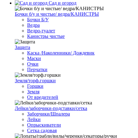
Сад и огород
Бочки б/у и чистые/ ведра/КАНИСТРЫ
Бочки Б/У
Ведра
Ведро-туалет
Канистры чистые
Защита
Каска /Наколенники/ Дождевик
Маски
Очки
Перчатки
Земля/торф.горшки
Горшки
Земля
От вредителей
Лейки/заборчики-подставки/сетка
Заборчики/Шпалера
Лейки
Опрыскиватели
Сетка садовая