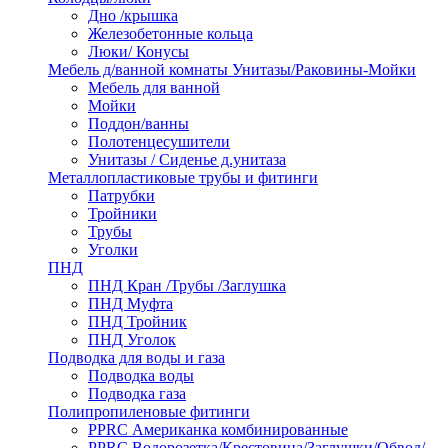
Дно /крышка
Железобетонные кольца
Люки/ Конусы
Мебель д/ванной комнаты Унитазы/Раковины-Мойки
Мебель для ванной
Мойки
Поддон/ванны
Полотенцесушители
Унитазы / Сиденье д.унитаза
Металлопластиковые трубы и фитинги
Патрубки
Тройники
Трубы
Уголки
ПНД
ПНД Кран /Трубы /Заглушка
ПНД Муфта
ПНД Тройник
ПНД Уголок
Подводка для воды и газа
Подводка воды
Подводка газа
Полипропиленовые фитинги
PPRC Американка комбинированные
PPRC Водорозетка/Крестовина/Заглушки/Обвод/