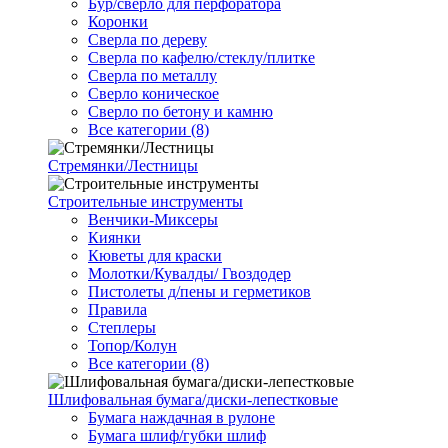
Бур/сверло для перфоратора
Коронки
Сверла по дереву
Сверла по кафелю/стеклу/плитке
Сверла по металлу
Сверло коническое
Сверло по бетону и камню
Все категории (8)
Стремянки/Лестницы
Строительные инструменты
Венчики-Миксеры
Киянки
Кюветы для краски
Молотки/Кувалды/ Гвоздодер
Пистолеты д/пены и герметиков
Правила
Степлеры
Топор/Колун
Все категории (8)
Шлифовальная бумага/диски-лепестковые
Бумага наждачная в рулоне
Бумага шлиф/губки шлиф