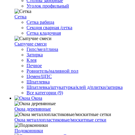
Столбы заборные
Уголок профильный
Сетка
Cетка рабица
Секция сварная /сетка
Сетка кладочная
Сыпучие смеси
Гипс/мел/глина
Затирка
Клея
Печное
Ровнитель/наливной пол
Цемен/ЦПС
Шпатлевка
Шпатлевка/штукатурка/клей д/плитки/затирка
Все категории (9)
Окна
Окна деревянные
Окна металлопластиковые/москитные сетки
Подоконники