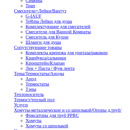
Сифоны
Трап
Смесители+Лейки/Вантуз
G-IAUF
TeRma Лейки для душа
Комплектующие для смесителей
Смесители для Ванной Комнаты
Смеситель для Кухни
Шланги для душа
Сопутствующие товары
Комплекты крепежа для унитаза/раковин
Кранбукса/сальники
Кронштейн/Клапан
Лен + Паста / Фум лента
Тены/Термостаты/Аноды
Анод
Термостаты
Тэны
Теплоноситель
Термост/теплый пол
Услуги
Хомуты-металлические и со шпилькой/Опоры д.труб/
Фиксаторы для труб PPRC
Хомуты
Хомуты со шпилькой