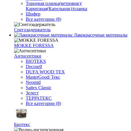
Торцевая планка(ветровик)/
Карнизная(Капельник)/планка
Шифер
Все категории (8)
Снегозадержатель
Лакокрасочные материалы
MOKKE FORESSA
Антисептики
BIOTEKS
Decoself
DUFA WOOD TEX
MasterGood/ Текс
Neomid
Saitex Classic
Зелест
ТЕРРАТЕКС
Все категории (8)
Биотекс