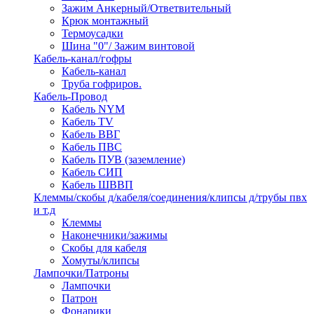
Зажим Анкерный/Ответвительный
Крюк монтажный
Термоусадки
Шина "0"/ Зажим винтовой
Кабель-канал/гофры
Кабель-канал
Труба гофриров.
Кабель-Провод
Кабель NYM
Кабель TV
Кабель ВВГ
Кабель ПВС
Кабель ПУВ (заземление)
Кабель СИП
Кабель ШВВП
Клеммы/скобы д/кабеля/соединения/клипсы д/трубы пвх
и т.д
Клеммы
Наконечники/зажимы
Скобы для кабеля
Хомуты/клипсы
Лампочки/Патроны
Лампочки
Патрон
Фонарики