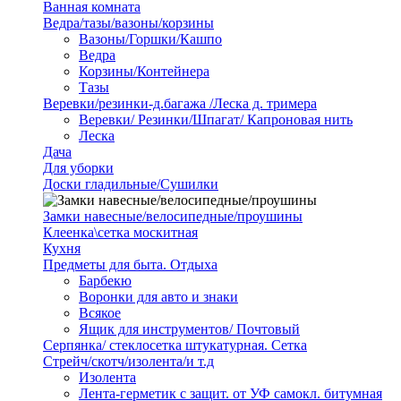
Ванная комната
Ведра/тазы/вазоны/корзины
Вазоны/Горшки/Кашпо
Ведра
Корзины/Контейнера
Тазы
Веревки/резинки-д.багажа /Леска д. тримера
Веревки/ Резинки/Шпагат/ Капроновая нить
Леска
Дача
Для уборки
Доски гладильные/Сушилки
Замки навесные/велосипедные/проушины
Клеенка\сетка москитная
Кухня
Предметы для быта. Отдыха
Барбекю
Воронки для авто и знаки
Всякое
Ящик для инструментов/ Почтовый
Серпянка/ стеклосетка штукатурная. Сетка
Стрейч/скотч/изолента/и т.д
Изолента
Лента-герметик с защит. от УФ самокл. битумная