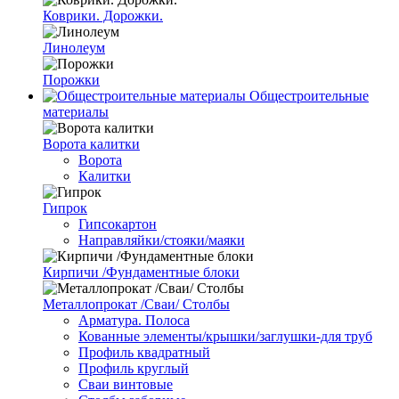
Коврики. Дорожки.
Линолеум
Порожки
Общестроительные
материалы
Ворота калитки
Ворота
Калитки
Гипрок
Гипсокартон
Направляйки/стояки/маяки
Кирпичи /Фундаментные блоки
Металлопрокат /Сваи/ Столбы
Арматура. Полоса
Кованные элементы/крышки/заглушки-для труб
Профиль квадратный
Профиль круглый
Сваи винтовые