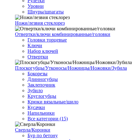
Рулетки
Уровни
Шнуры/шпагаты
Ножи/лезвия стеклорез
Отвертки/ключи комбинированные/головки
Головки торцевые
Ключи
Набор ключей
Отвертки
Плоскогубцы/Утконосы/Ножницы/Ножовки/Зубила
Бокорезы
Длинногубцы
Заклепочник
Зубило
Круглогубцы
Крюки вязальные/шило
Кусачки
Напильники
Все категории (15)
Сверла/Коронки
Бур по бетону