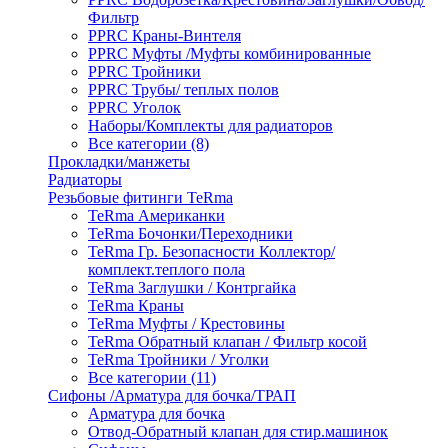
Фильтр
PPRC Краны-Винтеля
PPRC Муфты /Муфты комбинированные
PPRC Тройники
PPRC Трубы/ теплых полов
PPRC Уголок
Наборы/Комплекты для радиаторов
Все категории (8)
Прокладки/манжеты
Радиаторы
Резьбовые фитинги TeRma
TeRma Американки
TeRma Бочонки/Переходники
TeRma Гр. Безопасности Коллектор/
комплект.теплого пола
TeRma Заглушки / Контргайка
TeRma Краны
TeRma Муфты / Крестовины
TeRma Обратный клапан / Фильтр косой
TeRma Тройники / Уголки
Все категории (11)
Сифоны /Арматура для бочка/ТРАП
Арматура для бочка
Отвод-Обратный клапан для стир.машинок