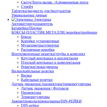
Скотч/Лента маляр. /Алюминиевая лента
Стрейч
Таблетки/жидкость для биотуалетов
Умывальники дачные
Электрика
Автомат/предохранитель
Батарейки/Прочие
БОКСЫ-ПЛАСТИК.МЕТАЛЛИ./коробки/пробники
Боксы
Коробки установочные
Мультиметры/отвертки
Распаячные коробки
Вентиляционные решетки/трубы и комплект
Круглый вентканал и коплектация
Плоский вентканал и комплектация
Решетки/люки/дверцы
Вилки/кабельные розетки
Вилки
Кабельные розетки
Датчик движения /прожектора/терморегуляторы
Датчик движения / Фотореле
Прожектора
Терморегуляторы
Зажим/проколы/крюки/шины/DIN-РЕЙКИ
DIN-рейки