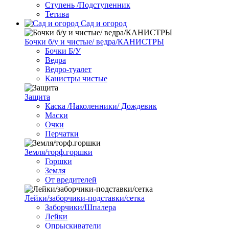
Ступень /Подступенник
Тетива
Сад и огород
Бочки б/у и чистые/ ведра/КАНИСТРЫ
Бочки Б/У
Ведра
Ведро-туалет
Канистры чистые
Защита
Каска /Наколенники/ Дождевик
Маски
Очки
Перчатки
Земля/торф.горшки
Горшки
Земля
От вредителей
Лейки/заборчики-подставки/сетка
Заборчики/Шпалера
Лейки
Опрыскиватели