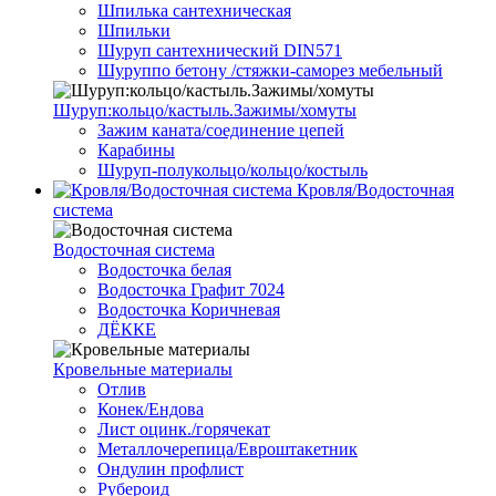
Шпилька сантехническая
Шпильки
Шуруп сантехнический DIN571
Шуруппо бетону /стяжки-саморез мебельный
Шуруп:кольцо/кастыль.Зажимы/хомуты
Зажим каната/соединение цепей
Карабины
Шуруп-полукольцо/кольцо/костыль
Кровля/Водосточная
система
Водосточная система
Водосточка белая
Водосточка Графит 7024
Водосточка Коричневая
ДЁККЕ
Кровельные материалы
Отлив
Конек/Ендова
Лист оцинк./горячекат
Металлочерепица/Евроштакетник
Ондулин профлист
Рубероид