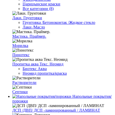
Царицынские краски
Все категории (8)
Лаки. Грунтовки
Грунтовка /Бетоноконтак /Жидкое стекло
Лаки /Масло
Мастика. Праймер.
Морилка
Пинотекс
Пропитка аква Текс. Неомид
Биотекс Аква
Неомид пропитка/краска
Растворители
Септики
Напольные покрытия/
порожки
ДСП /ДВП/ ДСП -ламинированный / ЛАМИНАТ