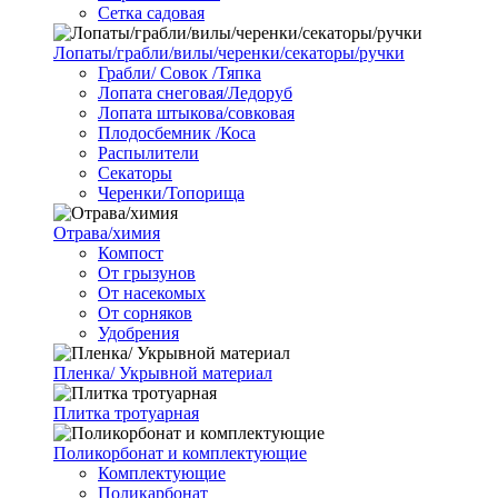
Сетка садовая
Лопаты/грабли/вилы/черенки/секаторы/ручки
Грабли/ Совок /Тяпка
Лопата снеговая/Ледоруб
Лопата штыкова/совковая
Плодосбемник /Коса
Распылители
Секаторы
Черенки/Топорища
Отрава/химия
Компост
От грызунов
От насекомых
От сорняков
Удобрения
Пленка/ Укрывной материал
Плитка тротуарная
Поликорбонат и комплектующие
Комплектующие
Поликарбонат