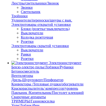
Люстры/светильники/Звонок
Звонки
Светильник
Тройники
Удлинители/переноски/шнуры с вык.
Электротовары открытой установки
Блоки (розетка+выключатель)
Выключатели
Колодка розеточная
Розетки
Электротовары скрытой установки
Выключатели
Рамки
Розетки
Электроинструмент
Бензо-электро пилы/Лобзики/Рубанки
Бетоносмеситель
Вентиляторы
Дрель-Шуруповерт/Перфоратор
Конвекторы /Тепловые пушки/обогреватели
Краскораспылитель/ компрессор/уровень
Паяльник /Кипятильник/Пистолет клеющий
Сварочные аппараты
ТРИМЕРЫ/Газонокосилка
Ушм/Лобзик/Фен