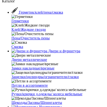
Каталог
Герметик/клей/пена/смазка
Герметики
Клей/Жидкие гвозди
Пена/Очиститель пены
Смазка
Двери и фурнитура
Двери металлические
Замки накладные/врезные
Защелки/цилиндры/ограничители/глазки
Петли в ассортименте
Ручки/крючки д.одежды/ колеса мебельные
Щеколды/Засовы/Шпингалеты
Инструменты