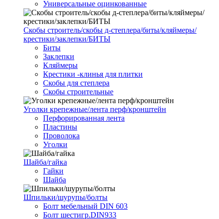
Универсальные оцинкованные
Скобы строитель/скобы д-степлера/биты/кляймеры/
крестики/заклепки/БИТЫ
Биты
Заклепки
Кляймеры
Крестики -клинья для плитки
Скобы для степлера
Скобы строительные
Уголки крепежные/лента перф/кронштейн
Перфорированная лента
Пластины
Проволока
Уголки
Шайба/гайка
Гайки
Шайба
Шпильки/шурупы/болты
Болт мебельный DIN 603
Болт шестигр.DIN933