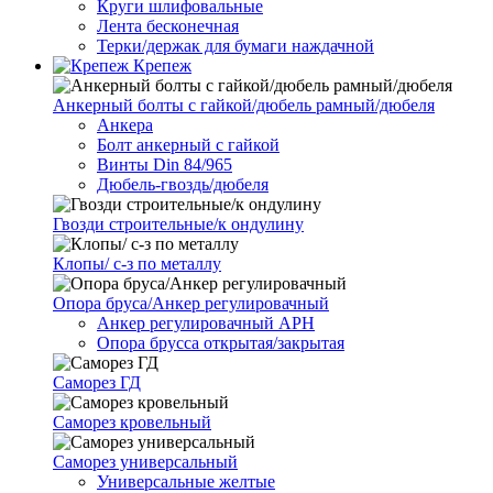
Круги шлифовальные
Лента бесконечная
Терки/держак для бумаги наждачной
Крепеж
Анкерный болты с гайкой/дюбель рамный/дюбеля
Анкера
Болт анкерный с гайкой
Винты Din 84/965
Дюбель-гвоздь/дюбеля
Гвозди строительные/к ондулину
Клопы/ с-з по металлу
Опора бруса/Анкер регулировачный
Анкер регулировачный АРН
Опора брусса открытая/закрытая
Саморез ГД
Саморез кровельный
Саморез универсальный
Универсальные желтые