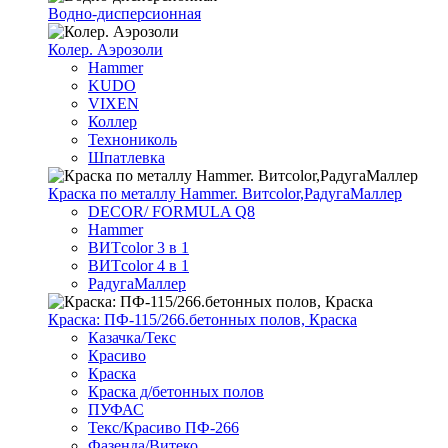
Водно-дисперсионная
Колер. Аэрозоли
Hammer
KUDO
VIXEN
Коллер
Технониколь
Шпатлевка
Краска по металлу Hammer. Витcolor,РадугаМаллер
DECOR/ FORMULA Q8
Hammer
ВИТcolor 3 в 1
ВИТcolor 4 в 1
РадугаМаллер
Краска: ПФ-115/266.бетонных полов, Краска
Казачка/Текс
Красиво
Краска
Краска д/бетонных полов
ПУФАС
Текс/Красиво ПФ-266
Фазенда/Витеко