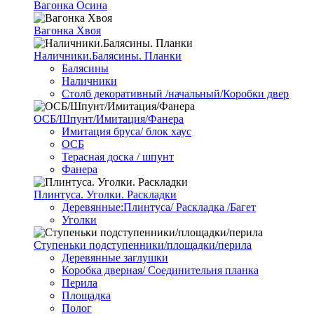
Вагонка Осина
Вагонка Хвоя
Наличники.Балясины. Планки
Балясины
Наличники
Столб декоративный /начальный/Коробки двер
ОСБ/Шпунт/Имитация/Фанера
Имитация бруса/ блок хаус
ОСБ
Терасная доска / шпунт
Фанера
Плинтуса. Уголки. Раскладки
Деревянные:Плинтуса/ Раскладка /Багет
Уголки
Ступеньки подступенники/площадки/перила
Деревянные заглушки
Коробка дверная/ Соединительня планка
Перила
Площадка
Полог