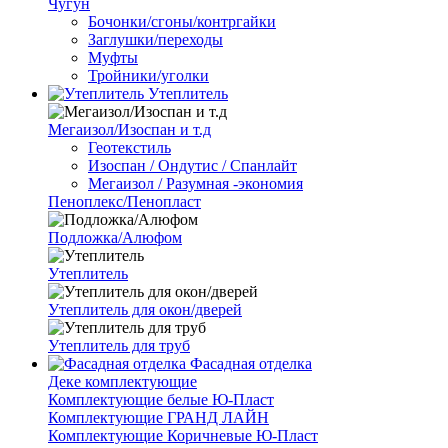
Чугун
Бочонки/сгоны/контргайки
Заглушки/переходы
Муфты
Тройники/уголки
Утеплитель
Мегаизол/Изоспан и т.д
Геотекстиль
Изоспан / Ондутис / Спанлайт
Мегаизол / Разумная -экономия
Пеноплекс/Пенопласт
Подложка/Алюфом
Утеплитель
Утеплитель для окон/дверей
Утеплитель для труб
Фасадная отделка
Деке комплектующие
Комплектующие белые Ю-Пласт
Комплектующие ГРАНД ЛАЙН
Комплектующие Коричневые Ю-Пласт