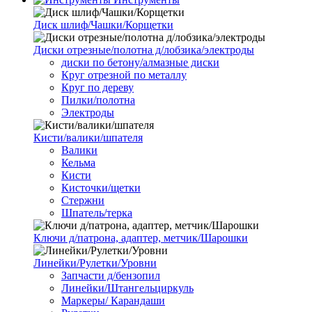
Диск шлиф/Чашки/Корщетки
Диски отрезные/полотна д/лобзика/электроды
диски по бетону/алмазные диски
Круг отрезной по металлу
Круг по дереву
Пилки/полотна
Электроды
Кисти/валики/шпателя
Валики
Кельма
Кисти
Кисточки/щетки
Стержни
Шпатель/терка
Ключи д/патрона, адаптер, метчик/Шарошки
Линейки/Рулетки/Уровни
Запчасти д/бензопил
Линейки/Штангельциркуль
Маркеры/ Карандаши