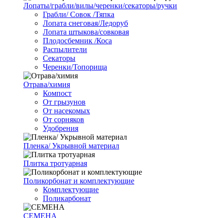
Лопаты/грабли/вилы/черенки/секаторы/ручки
Грабли/ Совок /Тяпка
Лопата снеговая/Ледоруб
Лопата штыкова/совковая
Плодосбемник /Коса
Распылители
Секаторы
Черенки/Топорища
Отрава/химия
Компост
От грызунов
От насекомых
От сорняков
Удобрения
Пленка/ Укрывной материал
Плитка тротуарная
Поликорбонат и комплектующие
Комплектующие
Поликарбонат
СЕМЕНА