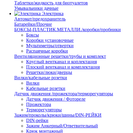
Таблетки/жидкость для биотуалетов
Умывальники дачные
Электрика
Автомат/предохранитель
Батарейки/Прочие
БОКСЫ-ПЛАСТИК.МЕТАЛЛИ./коробки/пробники
Боксы
Коробки установочные
Мультиметры/отвертки
Распаячные коробки
Вентиляционные решетки/трубы и комплект
Круглый вентканал и коплектация
Плоский вентканал и комплектация
Решетки/люки/дверцы
Вилки/кабельные розетки
Вилки
Кабельные розетки
Датчик движения /прожектора/терморегуляторы
Датчик движения / Фотореле
Прожектора
Терморегуляторы
Зажим/проколы/крюки/шины/DIN-РЕЙКИ
DIN-рейки
Зажим Анкерный/Ответвительный
Крюк монтажный