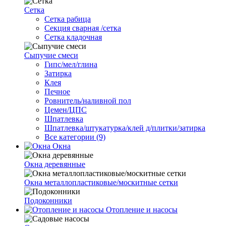
Сетка
Cетка рабица
Секция сварная /сетка
Сетка кладочная
Сыпучие смеси
Гипс/мел/глина
Затирка
Клея
Печное
Ровнитель/наливной пол
Цемен/ЦПС
Шпатлевка
Шпатлевка/штукатурка/клей д/плитки/затирка
Все категории (9)
Окна
Окна деревянные
Окна металлопластиковые/москитные сетки
Подоконники
Отопление и насосы