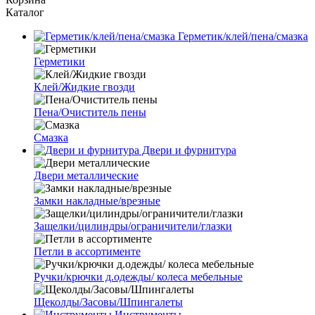
Каталог
Герметик/клей/пена/смазка
Герметики
Клей/Жидкие гвозди
Пена/Очиститель пены
Смазка
Двери и фурнитура
Двери металлические
Замки накладные/врезные
Защелки/цилиндры/ограничители/глазки
Петли в ассортименте
Ручки/крючки д.одежды/ колеса мебельные
Щеколды/Засовы/Шпингалеты
Инструменты