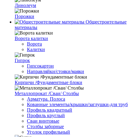
Линолеум
Порожки
Общестроительные
материалы
Ворота калитки
Ворота
Калитки
Гипрок
Гипсокартон
Направляйки/стояки/маяки
Кирпичи /Фундаментные блоки
Металлопрокат /Сваи/ Столбы
Арматура. Полоса
Кованные элементы/крышки/заглушки-для труб
Профиль квадратный
Профиль круглый
Сваи винтовые
Столбы заборные
Уголок профильный