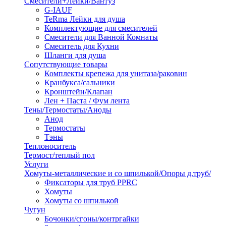
Смесители+Лейки/Вантуз
G-IAUF
TeRma Лейки для душа
Комплектующие для смесителей
Смесители для Ванной Комнаты
Смеситель для Кухни
Шланги для душа
Сопутствующие товары
Комплекты крепежа для унитаза/раковин
Кранбукса/сальники
Кронштейн/Клапан
Лен + Паста / Фум лента
Тены/Термостаты/Аноды
Анод
Термостаты
Тэны
Теплоноситель
Термост/теплый пол
Услуги
Хомуты-металлические и со шпилькой/Опоры д.труб/
Фиксаторы для труб PPRC
Хомуты
Хомуты со шпилькой
Чугун
Бочонки/сгоны/контргайки