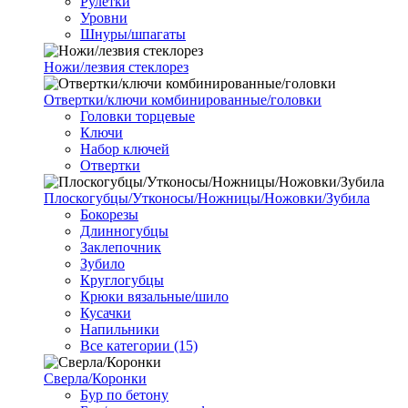
Рулетки
Уровни
Шнуры/шпагаты
Ножи/лезвия стеклорез
Отвертки/ключи комбинированные/головки
Головки торцевые
Ключи
Набор ключей
Отвертки
Плоскогубцы/Утконосы/Ножницы/Ножовки/Зубила
Бокорезы
Длинногубцы
Заклепочник
Зубило
Круглогубцы
Крюки вязальные/шило
Кусачки
Напильники
Все категории (15)
Сверла/Коронки
Бур по бетону