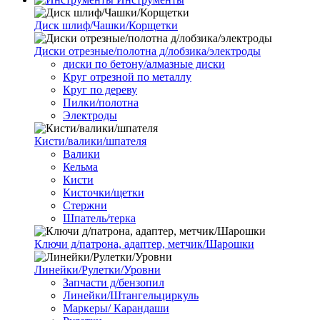
Диск шлиф/Чашки/Корщетки
Диски отрезные/полотна д/лобзика/электроды
диски по бетону/алмазные диски
Круг отрезной по металлу
Круг по дереву
Пилки/полотна
Электроды
Кисти/валики/шпателя
Валики
Кельма
Кисти
Кисточки/щетки
Стержни
Шпатель/терка
Ключи д/патрона, адаптер, метчик/Шарошки
Линейки/Рулетки/Уровни
Запчасти д/бензопил
Линейки/Штангельциркуль
Маркеры/ Карандаши