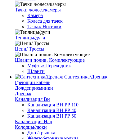
Тачки /колеса/камеры
Камера
Колеса для тачек
Тачки/ Носилки
Теплицы/дуги
Цепи/ Троссы
Шланги полив. Комплектующие
Муфты/ Переходник
Шланги
Сантехника/Дренаж
Греющий кабель
Дождеприемники
Дренаж
Канализация Вн
Канализация ВН РР 110
Канализация ВН РР 40
Канализация ВН РР 50
Канализация Нар
Колодцы/люки
Дно /крышка
Железобетонные кольца