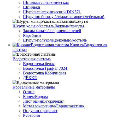
Шпилька сантехническая
Шпильки
Шуруп сантехнический DIN571
Шуруппо бетону /стяжки-саморез мебельный
Шуруп:кольцо/кастыль.Зажимы/хомуты
Зажим каната/соединение цепей
Карабины
Шуруп-полукольцо/кольцо/костыль
Кровля/Водосточная
система
Водосточная система
Водосточка белая
Водосточка Графит 7024
Водосточка Коричневая
ДЁККЕ
Кровельные материалы
Отлив
Конек/Ендова
Лист оцинк./горячекат
Металлочерепица/Евроштакетник
Ондулин профлист
Рубероид