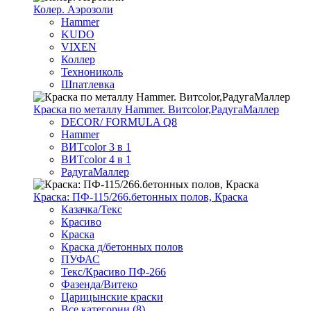
Колер. Аэрозоли
Hammer
KUDO
VIXEN
Коллер
Технониколь
Шпатлевка
Краска по металлу Hammer. Витcolor,РадугаМаллер
DECOR/ FORMULA Q8
Hammer
ВИТcolor 3 в 1
ВИТcolor 4 в 1
РадугаМаллер
Краска: ПФ-115/266.бетонных полов, Краска
Казачка/Текс
Красиво
Краска
Краска д/бетонных полов
ПУФАС
Текс/Красиво ПФ-266
Фазенда/Витеко
Царицынские краски
Все категории (8)