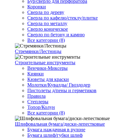
Бур/сверло для перфоратора
Коронки
Сверла по дереву
Сверла по кафелю/стеклу/плитке
Сверла по металлу
Сверло коническое
Сверло по бетону и камню
Все категории (8)
Стремянки/Лестницы
Строительные инструменты
Венчики-Миксеры
Киянки
Кюветы для краски
Молотки/Кувалды/ Гвоздодер
Пистолеты д/пены и герметиков
Правила
Степлеры
Топор/Колун
Все категории (8)
Шлифовальная бумага/диски-лепестковые
Бумага наждачная в рулоне
Бумага шлиф/губки шлиф