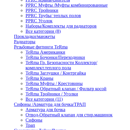
PPRC Муфты /Муфты комбинированные
PPRC Тройники
PPRC Трубы/ теплых полов
PPRC Уголок
Наборы/Комплекты для радиаторов
Все категории (8)
Прокладки/манжеты
Радиаторы
Резьбовые фитинги TeRma
TeRma Американки
TeRma Бочонки/Переходники
TeRma Гр. Безопасности Коллектор/
комплект.теплого пола
TeRma Заглушки / Контргайка
TeRma Краны
TeRma Муфты / Крестовины
TeRma Обратный клапан / Фильтр косой
TeRma Тройники / Уголки
Все категории (11)
Сифоны /Арматура для бочка/ТРАП
Арматура для бочка
Отвод-Обратный клапан для стир.машинок
Сифоны
Трап