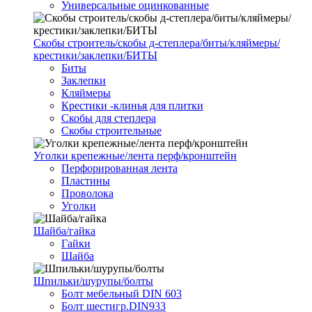
Универсальные оцинкованные
Скобы строитель/скобы д-степлера/биты/кляймеры/
крестики/заклепки/БИТЫ
Биты
Заклепки
Кляймеры
Крестики -клинья для плитки
Скобы для степлера
Скобы строительные
Уголки крепежные/лента перф/кронштейн
Перфорированная лента
Пластины
Проволока
Уголки
Шайба/гайка
Гайки
Шайба
Шпильки/шурупы/болты
Болт мебельный DIN 603
Болт шестигр.DIN933