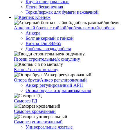
Круги шлифовальные
Лента бесконечная
Терки/держак для бумаги наждачной
Крепеж
Анкерный болты с гайкой/дюбель рамный/дюбеля
Анкера
Болт анкерный с гайкой
Винты Din 84/965
Дюбель-гвоздь/дюбеля
Гвозди строительные/к ондулину
Клопы/ с-з по металлу
Опора бруса/Анкер регулировачный
Анкер регулировачный АРН
Опора брусса открытая/закрытая
Саморез ГД
Саморез кровельный
Саморез универсальный
Универсальные желтые