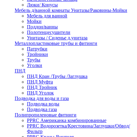
Люки/ Конусы
Мебель д/ванной комнаты Унитазы/Раковины-Мойки
Мебель для ванной
Мойки
Поддон/ванны
Полотенцесушители
Унитазы / Сиденье д.унитаза
Металлопластиковые трубы и фитинги
Патрубки
Тройники
Трубы
Уголки
ПНД
ПНД Кран /Трубы /Заглушка
ПНД Муфта
ПНД Тройник
ПНД Уголок
Подводка для воды и газа
Подводка воды
Подводка газа
Полипропиленовые фитинги
PPRC Американка комбинированные
PPRC Водорозетка/Крестовина/Заглушки/Обвод/
Фильтр
PPRC Краны-Винтеля