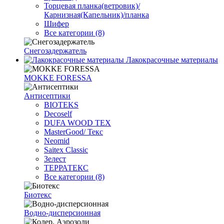
Торцевая планка(ветровик)/
Карнизная(Капельник)/планка
Шифер
Все категории (8)
Снегозадержатель
Лакокрасочные материалы
MOKKE FORESSA
Антисептики
BIOTEKS
Decoself
DUFA WOOD TEX
MasterGood/ Текс
Neomid
Saitex Classic
Зелест
ТЕРРАТЕКС
Все категории (8)
Биотекс
Водно-дисперсионная