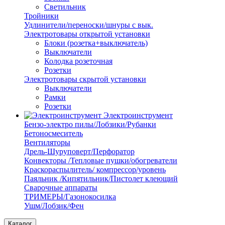
Светильник
Тройники
Удлинители/переноски/шнуры с вык.
Электротовары открытой установки
Блоки (розетка+выключатель)
Выключатели
Колодка розеточная
Розетки
Электротовары скрытой установки
Выключатели
Рамки
Розетки
Электроинструмент
Бензо-электро пилы/Лобзики/Рубанки
Бетоносмеситель
Вентиляторы
Дрель-Шуруповерт/Перфоратор
Конвекторы /Тепловые пушки/обогреватели
Краскораспылитель/ компрессор/уровень
Паяльник /Кипятильник/Пистолет клеющий
Сварочные аппараты
ТРИМЕРЫ/Газонокосилка
Ушм/Лобзик/Фен
Каталог