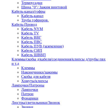
Термоусадки
Шина "0"/ Зажим винтовой
Кабель-канал/гофры
Кабель-канал
Труба гофриров.
Кабель-Провод
Кабель NYM
Кабель TV
Кабель ВВГ
Кабель ПВС
Кабель ПУВ (заземление)
Кабель СИП
Кабель ШВВП
Клеммы/скобы д/кабеля/соединения/клипсы д/трубы пвх
и т.д
Клеммы
Наконечники/зажимы
Скобы для кабеля
Хомуты/клипсы
Лампочки/Патроны
Лампочки
Патрон
Фонарики
Люстры/светильники/Звонок
Звонки