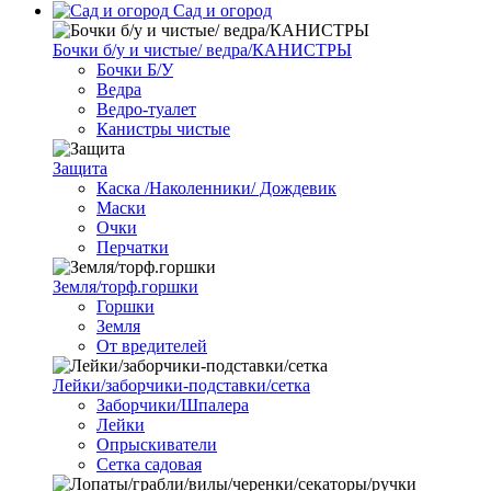
Сад и огород
Бочки б/у и чистые/ ведра/КАНИСТРЫ
Бочки Б/У
Ведра
Ведро-туалет
Канистры чистые
Защита
Каска /Наколенники/ Дождевик
Маски
Очки
Перчатки
Земля/торф.горшки
Горшки
Земля
От вредителей
Лейки/заборчики-подставки/сетка
Заборчики/Шпалера
Лейки
Опрыскиватели
Сетка садовая