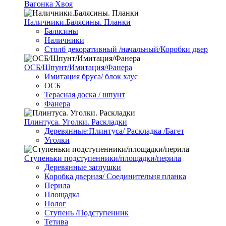
Вагонка Хвоя
Наличники.Балясины. Планки
Балясины
Наличники
Столб декоративный /начальный/Коробки двер
ОСБ/Шпунт/Имитация/Фанера
Имитация бруса/ блок хаус
ОСБ
Терасная доска / шпунт
Фанера
Плинтуса. Уголки. Раскладки
Деревянные:Плинтуса/ Раскладка /Багет
Уголки
Ступеньки подступенники/площадки/перила
Деревянные заглушки
Коробка дверная/ Соединительня планка
Перила
Площадка
Полог
Ступень /Подступенник
Тетива