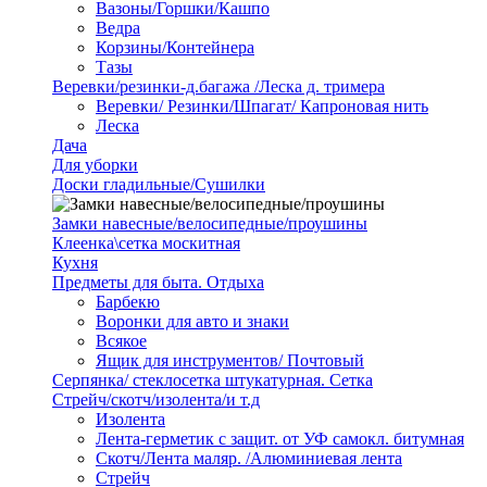
Вазоны/Горшки/Кашпо
Ведра
Корзины/Контейнера
Тазы
Веревки/резинки-д.багажа /Леска д. тримера
Веревки/ Резинки/Шпагат/ Капроновая нить
Леска
Дача
Для уборки
Доски гладильные/Сушилки
Замки навесные/велосипедные/проушины
Клеенка\сетка москитная
Кухня
Предметы для быта. Отдыха
Барбекю
Воронки для авто и знаки
Всякое
Ящик для инструментов/ Почтовый
Серпянка/ стеклосетка штукатурная. Сетка
Стрейч/скотч/изолента/и т.д
Изолента
Лента-герметик с защит. от УФ самокл. битумная
Скотч/Лента маляр. /Алюминиевая лента
Стрейч