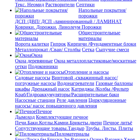
Текс. Неомид
Растворители
Септики
Напольные покрытия/
порожки
ДСП /ДВП/ ДСП -ламинированный / ЛАМИНАТ
Коврики. Дорожки.
Линолеум
Порожки
Общестроительные
материалы
Ворота калитки
Гипрок
Кирпичи /Фундаментные блоки
Металлопрокат /Сваи/ Столбы
Сетка
Сыпучие смеси
Окна
Окна деревянные
Окна металлопластиковые/москитные
сетки
Подоконники
Отопление и насосы
Cадовые насосы
Винтовой -скважинный насос/
погружные насосы
Водонагреватели
Газовые баллоны
шкафы
Дренажный насос
Катриджы /Колбы /Фильтр
Краб/Гидроаккумуляторы/Расширительные баки
Насосные станции
Реле давления
Циркуляционные
насосы/ насос повышенного давления
Печное
Дымоход
Комплектующие печное
Печи.Баки.Котлы.Камни.Брикеты.двери
Печное литьё
Сопутствующие товары.Тандыр
Трубы. Листы. Плиты
Пиломатериалы
Брус/Доска 6м
Бруски 3м
Вагонка Осина
Вагонка Хвоя