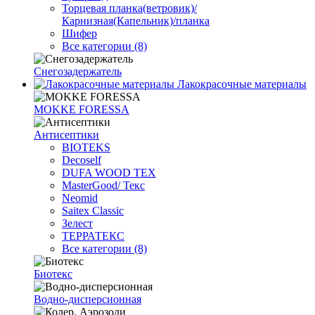
Торцевая планка(ветровик)/
Карнизная(Капельник)/планка
Шифер
Все категории (8)
Снегозадержатель
Лакокрасочные материалы
MOKKE FORESSA
Антисептики
BIOTEKS
Decoself
DUFA WOOD TEX
MasterGood/ Текс
Neomid
Saitex Classic
Зелест
ТЕРРАТЕКС
Все категории (8)
Биотекс
Водно-дисперсионная