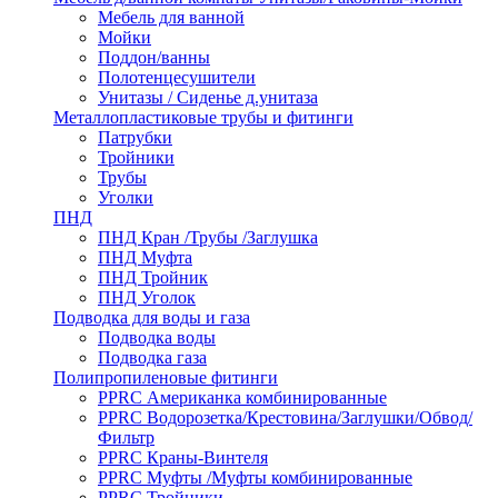
Мебель для ванной
Мойки
Поддон/ванны
Полотенцесушители
Унитазы / Сиденье д.унитаза
Металлопластиковые трубы и фитинги
Патрубки
Тройники
Трубы
Уголки
ПНД
ПНД Кран /Трубы /Заглушка
ПНД Муфта
ПНД Тройник
ПНД Уголок
Подводка для воды и газа
Подводка воды
Подводка газа
Полипропиленовые фитинги
PPRC Американка комбинированные
PPRC Водорозетка/Крестовина/Заглушки/Обвод/
Фильтр
PPRC Краны-Винтеля
PPRC Муфты /Муфты комбинированные
PPRC Тройники