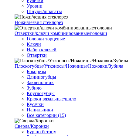
Рулетки
Уровни
Шнуры/шпагаты
Ножи/лезвия стеклорез
Отвертки/ключи комбинированные/головки
Головки торцевые
Ключи
Набор ключей
Отвертки
Плоскогубцы/Утконосы/Ножницы/Ножовки/Зубила
Бокорезы
Длинногубцы
Заклепочник
Зубило
Круглогубцы
Крюки вязальные/шило
Кусачки
Напильники
Все категории (15)
Сверла/Коронки
Бур по бетону