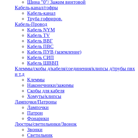
Шина "0"/ Зажим винтовой
Кабель-канал/гофры
Кабель-канал
Труба гофриров.
Кабель-Провод
Кабель NYM
Кабель TV
Кабель ВВГ
Кабель ПВС
Кабель ПУВ (заземление)
Кабель СИП
Кабель ШВВП
Клеммы/скобы д/кабеля/соединения/клипсы д/трубы пвх
и т.д
Клеммы
Наконечники/зажимы
Скобы для кабеля
Хомуты/клипсы
Лампочки/Патроны
Лампочки
Патрон
Фонарики
Люстры/светильники/Звонок
Звонки
Светильник