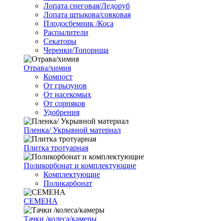
Лопата снеговая/Ледоруб
Лопата штыкова/совковая
Плодосбемник /Коса
Распылители
Секаторы
Черенки/Топорища
Отрава/химия
Компост
От грызунов
От насекомых
От сорняков
Удобрения
Пленка/ Укрывной материал
Плитка тротуарная
Поликорбонат и комплектующие
Комплектующие
Поликарбонат
СЕМЕНА
Тачки /колеса/камеры