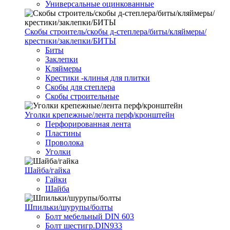
Универсальные оцинкованные
Скобы строитель/скобы д-степлера/биты/кляймеры/
крестики/заклепки/БИТЫ
Биты
Заклепки
Кляймеры
Крестики -клинья для плитки
Скобы для степлера
Скобы строительные
Уголки крепежные/лента перф/кронштейн
Перфорированная лента
Пластины
Проволока
Уголки
Шайба/гайка
Гайки
Шайба
Шпильки/шурупы/болты
Болт мебельный DIN 603
Болт шестигр.DIN933