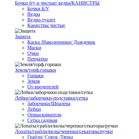
Бочки б/у и чистые/ ведра/КАНИСТРЫ
Бочки Б/У
Ведра
Ведро-туалет
Канистры чистые
Защита
Каска /Наколенники/ Дождевик
Маски
Очки
Перчатки
Земля/торф.горшки
Горшки
Земля
От вредителей
Лейки/заборчики-подставки/сетка
Заборчики/Шпалера
Лейки
Опрыскиватели
Сетка садовая
Лопаты/грабли/вилы/черенки/секаторы/ручки
Грабли/ Совок /Тяпка