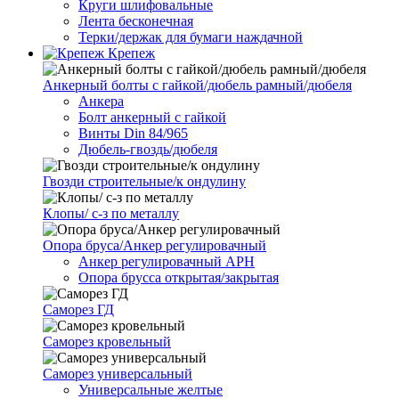
Круги шлифовальные
Лента бесконечная
Терки/держак для бумаги наждачной
Крепеж
Анкерный болты с гайкой/дюбель рамный/дюбеля
Анкера
Болт анкерный с гайкой
Винты Din 84/965
Дюбель-гвоздь/дюбеля
Гвозди строительные/к ондулину
Клопы/ с-з по металлу
Опора бруса/Анкер регулировачный
Анкер регулировачный АРН
Опора брусса открытая/закрытая
Саморез ГД
Саморез кровельный
Саморез универсальный
Универсальные желтые