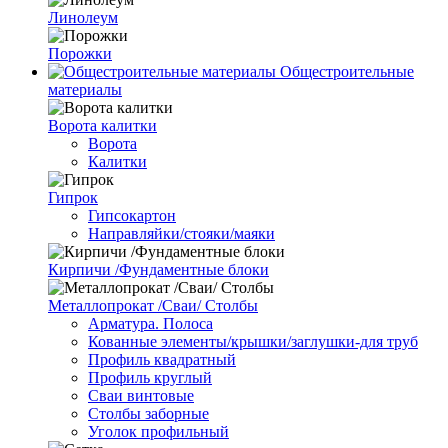
Линолеум
Порожки
Общестроительные
материалы
Ворота калитки
Ворота
Калитки
Гипрок
Гипсокартон
Направляйки/стояки/маяки
Кирпичи /Фундаментные блоки
Металлопрокат /Сваи/ Столбы
Арматура. Полоса
Кованные элементы/крышки/заглушки-для труб
Профиль квадратный
Профиль круглый
Сваи винтовые
Столбы заборные
Уголок профильный