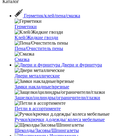
Каталог
Герметик/клей/пена/смазка
Герметики
Клей/Жидкие гвозди
Пена/Очиститель пены
Смазка
Двери и фурнитура
Двери металлические
Замки накладные/врезные
Защелки/цилиндры/ограничители/глазки
Петли в ассортименте
Ручки/крючки д.одежды/ колеса мебельные
Щеколды/Засовы/Шпингалеты
Инструменты