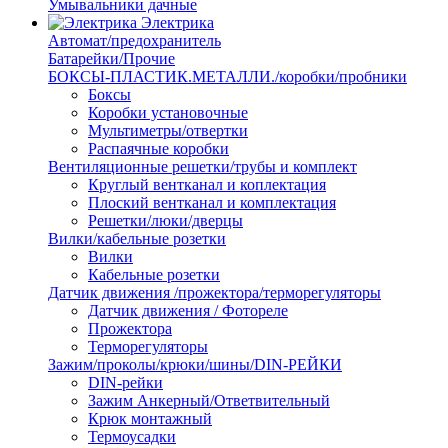
Умывальники дачные
Электрика
Автомат/предохранитель
Батарейки/Прочие
БОКСЫ-ПЛАСТИК.МЕТАЛЛИ./коробки/пробники
Боксы
Коробки установочные
Мультиметры/отвертки
Распаячные коробки
Вентиляционные решетки/трубы и комплект
Круглый вентканал и коплектация
Плоский вентканал и комплектация
Решетки/люки/дверцы
Вилки/кабельные розетки
Вилки
Кабельные розетки
Датчик движения /прожектора/терморегуляторы
Датчик движения / Фотореле
Прожектора
Терморегуляторы
Зажим/проколы/крюки/шины/DIN-РЕЙКИ
DIN-рейки
Зажим Анкерный/Ответвительный
Крюк монтажный
Термоусадки