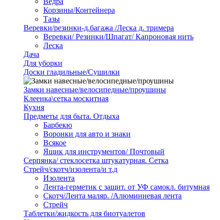
Ведра
Корзины/Контейнера
Тазы
Веревки/резинки-д.багажа /Леска д. тримера
Веревки/ Резинки/Шпагат/ Капроновая нить
Леска
Дача
Для уборки
Доски гладильные/Сушилки
Замки навесные/велосипедные/проушины
Клеенка\сетка москитная
Кухня
Предметы для быта. Отдыха
Барбекю
Воронки для авто и знаки
Всякое
Ящик для инструментов/ Почтовый
Серпянка/ стеклосетка штукатурная. Сетка
Стрейч/скотч/изолента/и т.д
Изолента
Лента-герметик с защит. от УФ самокл. битумная
Скотч/Лента маляр. /Алюминиевая лента
Стрейч
Таблетки/жидкость для биотуалетов