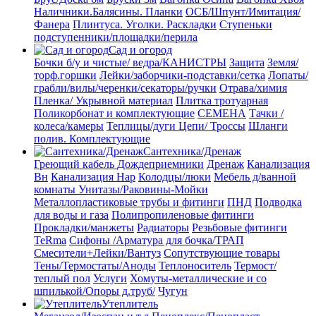
Наличники.Балясины. Планки
ОСБ/Шпунт/Имитация/
Фанера
Плинтуса. Уголки. Раскладки
Ступеньки
подступенники/площадки/перила
Сад и огород
Бочки б/у и чистые/ ведра/КАНИСТРЫ
Защита
Земля/
торф.горшки
Лейки/заборчики-подставки/сетка
Лопаты/
грабли/вилы/черенки/секаторы/ручки
Отрава/химия
Пленка/ Укрывной материал
Плитка тротуарная
Поликорбонат и комплектующие
СЕМЕНА
Тачки /
колеса/камеры
Теплицы/дуги
Цепи/ Троссы
Шланги
полив. Комплектующие
Сантехника/Дренаж
Греющий кабель
Дождеприемники
Дренаж
Канализация
Вн
Канализация Нар
Колодцы/люки
Мебель д/ванной
комнаты Унитазы/Раковины-Мойки
Металлопластиковые трубы и фитинги
ПНД
Подводка
для воды и газа
Полипропиленовые фитинги
Прокладки/манжеты
Радиаторы
Резьбовые фитинги
TeRma
Сифоны /Арматура для бочка/ТРАП
Смесители+Лейки/Вантуз
Сопутствующие товары
Тены/Термостаты/Аноды
Теплоноситель
Термост/
теплый пол
Услуги
Хомуты-металлические и со
шпилькой/Опоры д.труб/
Чугун
Утеплитель