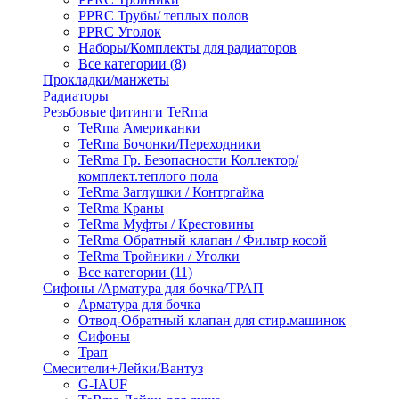
PPRC Трубы/ теплых полов
PPRC Уголок
Наборы/Комплекты для радиаторов
Все категории (8)
Прокладки/манжеты
Радиаторы
Резьбовые фитинги TeRma
TeRma Американки
TeRma Бочонки/Переходники
TeRma Гр. Безопасности Коллектор/
комплект.теплого пола
TeRma Заглушки / Контргайка
TeRma Краны
TeRma Муфты / Крестовины
TeRma Обратный клапан / Фильтр косой
TeRma Тройники / Уголки
Все категории (11)
Сифоны /Арматура для бочка/ТРАП
Арматура для бочка
Отвод-Обратный клапан для стир.машинок
Сифоны
Трап
Смесители+Лейки/Вантуз
G-IAUF