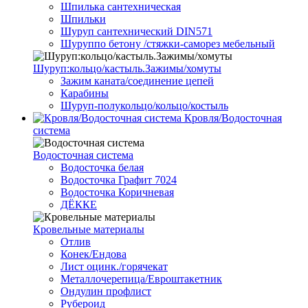
Шпилька сантехническая
Шпильки
Шуруп сантехнический DIN571
Шуруппо бетону /стяжки-саморез мебельный
Шуруп:кольцо/кастыль.Зажимы/хомуты
Зажим каната/соединение цепей
Карабины
Шуруп-полукольцо/кольцо/костыль
Кровля/Водосточная
система
Водосточная система
Водосточка белая
Водосточка Графит 7024
Водосточка Коричневая
ДЁККЕ
Кровельные материалы
Отлив
Конек/Ендова
Лист оцинк./горячекат
Металлочерепица/Евроштакетник
Ондулин профлист
Рубероид