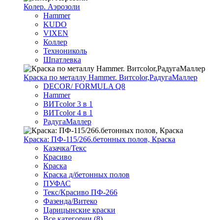
Колер. Аэрозоли
Hammer
KUDO
VIXEN
Коллер
Технониколь
Шпатлевка
Краска по металлу Hammer. Витcolor,РадугаМаллер
DECOR/ FORMULA Q8
Hammer
ВИТcolor 3 в 1
ВИТcolor 4 в 1
РадугаМаллер
Краска: ПФ-115/266.бетонных полов, Краска
Казачка/Текс
Красиво
Краска
Краска д/бетонных полов
ПУФАС
Текс/Красиво ПФ-266
Фазенда/Витеко
Царицынские краски
Все категории (8)