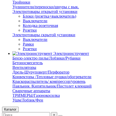
Тройники
Удлинители/переноски/шнуры с вык.
Электротовары открытой установки
Блоки (розетка+выключатель)
Выключатели
Колодка розеточная
Розетки
Электротовары скрытой установки
Выключатели
Рамки
Розетки
Электроинструмент
Бензо-электро пилы/Лобзики/Рубанки
Бетоносмеситель
Вентиляторы
Дрель-Шуруповерт/Перфоратор
Конвекторы /Тепловые пушки/обогреватели
Краскораспылитель/ компрессор/уровень
Паяльник /Кипятильник/Пистолет клеющий
Сварочные аппараты
ТРИМЕРЫ/Газонокосилка
Ушм/Лобзик/Фен
Каталог
×