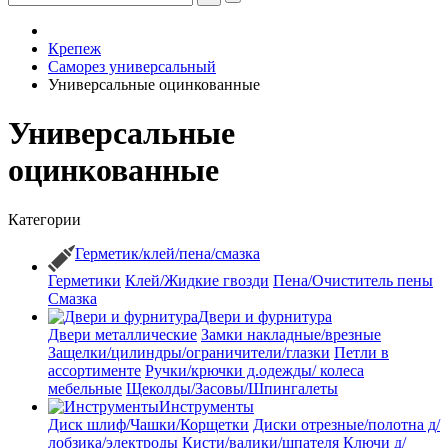
Крепеж
Саморез универсальный
Универсальные оцинкованные
Универсальные
оцинкованные
Категории
Герметик/клей/пена/смазка
Герметики
Клей/Жидкие гвозди
Пена/Очиститель пены
Смазка
Двери и фурнитура
Двери металлические
Замки накладные/врезные
Защелки/цилиндры/ограничители/глазки
Петли в
ассортименте
Ручки/крючки д.одежды/ колеса
мебельные
Щеколды/Засовы/Шпингалеты
Инструменты
Диск шлиф/Чашки/Корщетки
Диски отрезные/полотна д/
лобзика/электроды
Кисти/валики/шпателя
Ключи д/