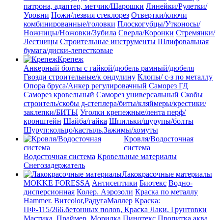
патрона, адаптер, метчик/Шарошки
Линейки/Рулетки/
Уровни
Ножи/лезвия стеклорез
Отвертки/ключи
комбинированные/головки
Плоскогубцы/Утконосы/
Ножницы/Ножовки/Зубила
Сверла/Коронки
Стремянки/
Лестницы
Строительные инструменты
Шлифовальная
бумага/диски-лепестковые
Крепеж
Анкерный болты с гайкой/дюбель рамный/дюбеля
Гвозди строительные/к ондулину
Клопы/ с-з по металлу
Опора бруса/Анкер регулировачный
Саморез ГД
Саморез кровельный
Саморез универсальный
Скобы
строитель/скобы д-степлера/биты/кляймеры/крестики/
заклепки/БИТЫ
Уголки крепежные/лента перф/
кронштейн
Шайба/гайка
Шпильки/шурупы/болты
Шуруп:кольцо/кастыль.Зажимы/хомуты
Кровля/Водосточная
система
Водосточная система
Кровельные материалы
Снегозадержатель
Лакокрасочные материалы
MOKKE FORESSA
Антисептики
Биотекс
Водно-
дисперсионная
Колер. Аэрозоли
Краска по металлу
Hammer. Витcolor,РадугаМаллер
Краска:
ПФ-115/266.бетонных полов, Краска
Лаки. Грунтовки
Мастика. Праймер.
Морилка
Пинотекс
Пропитка аква