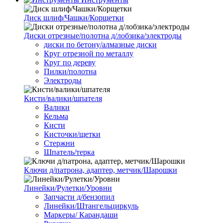
Диск шлиф/Чашки/Корщетки
Диски отрезные/полотна д/лобзика/электроды
диски по бетону/алмазные диски
Круг отрезной по металлу
Круг по дереву
Пилки/полотна
Электроды
Кисти/валики/шпателя
Валики
Кельма
Кисти
Кисточки/щетки
Стержни
Шпатель/терка
Ключи д/патрона, адаптер, метчик/Шарошки
Линейки/Рулетки/Уровни
Запчасти д/бензопил
Линейки/Штангельциркуль
Маркеры/ Карандаши