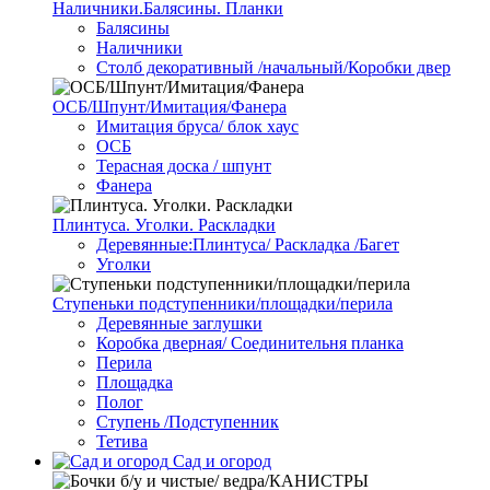
Наличники.Балясины. Планки
Балясины
Наличники
Столб декоративный /начальный/Коробки двер
ОСБ/Шпунт/Имитация/Фанера
Имитация бруса/ блок хаус
ОСБ
Терасная доска / шпунт
Фанера
Плинтуса. Уголки. Раскладки
Деревянные:Плинтуса/ Раскладка /Багет
Уголки
Ступеньки подступенники/площадки/перила
Деревянные заглушки
Коробка дверная/ Соединительня планка
Перила
Площадка
Полог
Ступень /Подступенник
Тетива
Сад и огород