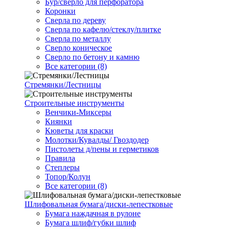
Бур/сверло для перфоратора
Коронки
Сверла по дереву
Сверла по кафелю/стеклу/плитке
Сверла по металлу
Сверло коническое
Сверло по бетону и камню
Все категории (8)
Стремянки/Лестницы
Строительные инструменты
Венчики-Миксеры
Киянки
Кюветы для краски
Молотки/Кувалды/ Гвоздодер
Пистолеты д/пены и герметиков
Правила
Степлеры
Топор/Колун
Все категории (8)
Шлифовальная бумага/диски-лепестковые
Бумага наждачная в рулоне
Бумага шлиф/губки шлиф