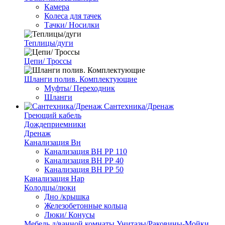
Камера
Колеса для тачек
Тачки/ Носилки
Теплицы/дуги
Цепи/ Троссы
Шланги полив. Комплектующие
Муфты/ Переходник
Шланги
Сантехника/Дренаж
Греющий кабель
Дождеприемники
Дренаж
Канализация Вн
Канализация ВН РР 110
Канализация ВН РР 40
Канализация ВН РР 50
Канализация Нар
Колодцы/люки
Дно /крышка
Железобетонные кольца
Люки/ Конусы
Мебель д/ванной комнаты Унитазы/Раковины-Мойки