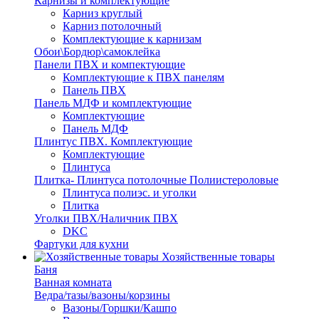
Карнизы и комплектующие
Карниз круглый
Карниз потолочный
Комплектующие к карнизам
Обои\Бордюр\самоклейка
Панели ПВХ и компектующие
Комплектующие к ПВХ панелям
Панель ПВХ
Панель МДФ и комплектующие
Комплектующие
Панель МДФ
Плинтус ПВХ. Комплектующие
Комплектующие
Плинтуса
Плитка- Плинтуса потолочные Полиистероловые
Плинтуса полиэс. и уголки
Плитка
Уголки ПВХ/Наличник ПВХ
DKC
Фартуки для кухни
Хозяйственные товары
Баня
Ванная комната
Ведра/тазы/вазоны/корзины
Вазоны/Горшки/Кашпо