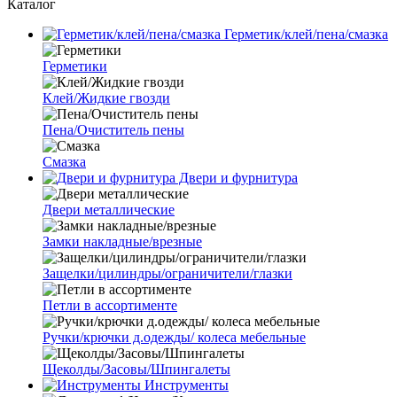
Каталог
Герметик/клей/пена/смазка
Герметики
Клей/Жидкие гвозди
Пена/Очиститель пены
Смазка
Двери и фурнитура
Двери металлические
Замки накладные/врезные
Защелки/цилиндры/ограничители/глазки
Петли в ассортименте
Ручки/крючки д.одежды/ колеса мебельные
Щеколды/Засовы/Шпингалеты
Инструменты