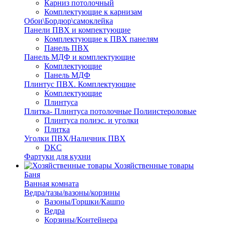
Карниз потолочный
Комплектующие к карнизам
Обои\Бордюр\самоклейка
Панели ПВХ и компектующие
Комплектующие к ПВХ панелям
Панель ПВХ
Панель МДФ и комплектующие
Комплектующие
Панель МДФ
Плинтус ПВХ. Комплектующие
Комплектующие
Плинтуса
Плитка- Плинтуса потолочные Полиистероловые
Плинтуса полиэс. и уголки
Плитка
Уголки ПВХ/Наличник ПВХ
DKC
Фартуки для кухни
Хозяйственные товары
Баня
Ванная комната
Ведра/тазы/вазоны/корзины
Вазоны/Горшки/Кашпо
Ведра
Корзины/Контейнера