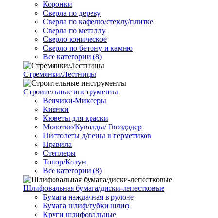
Коронки
Сверла по дереву
Сверла по кафелю/стеклу/плитке
Сверла по металлу
Сверло коническое
Сверло по бетону и камню
Все категории (8)
Стремянки/Лестницы
Строительные инструменты
Венчики-Миксеры
Киянки
Кюветы для краски
Молотки/Кувалды/ Гвоздодер
Пистолеты д/пены и герметиков
Правила
Степлеры
Топор/Колун
Все категории (8)
Шлифовальная бумага/диски-лепестковые
Бумага наждачная в рулоне
Бумага шлиф/губки шлиф
Круги шлифовальные