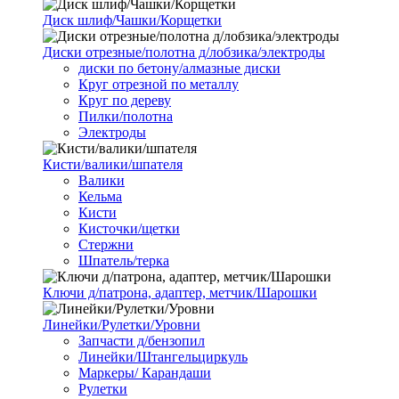
Диск шлиф/Чашки/Корщетки
Диски отрезные/полотна д/лобзика/электроды
диски по бетону/алмазные диски
Круг отрезной по металлу
Круг по дереву
Пилки/полотна
Электроды
Кисти/валики/шпателя
Валики
Кельма
Кисти
Кисточки/щетки
Стержни
Шпатель/терка
Ключи д/патрона, адаптер, метчик/Шарошки
Линейки/Рулетки/Уровни
Запчасти д/бензопил
Линейки/Штангельциркуль
Маркеры/ Карандаши
Рулетки