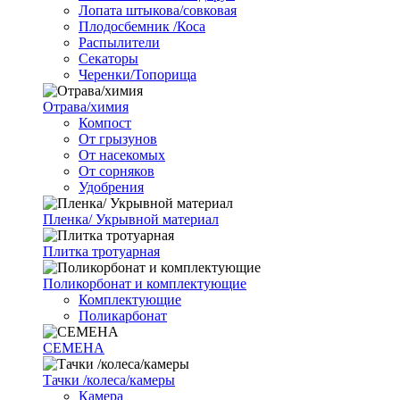
Лопата штыкова/совковая
Плодосбемник /Коса
Распылители
Секаторы
Черенки/Топорища
Отрава/химия
Компост
От грызунов
От насекомых
От сорняков
Удобрения
Пленка/ Укрывной материал
Плитка тротуарная
Поликорбонат и комплектующие
Комплектующие
Поликарбонат
СЕМЕНА
Тачки /колеса/камеры
Камера