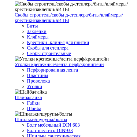
Скобы строитель/скобы д-степлера/биты/кляймеры/
крестики/заклепки/БИТЫ
Биты
Заклепки
Кляймеры
Крестики -клинья для плитки
Скобы для степлера
Скобы строительные
Уголки крепежные/лента перф/кронштейн
Перфорированная лента
Пластины
Проволока
Уголки
Шайба/гайка
Гайки
Шайба
Шпильки/шурупы/болты
Болт мебельный DIN 603
Болт шестигр.DIN933
Шпилька сантехническая