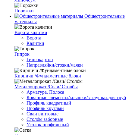
Порожки
Общестроительные
материалы
Ворота калитки
Ворота
Калитки
Гипрок
Гипсокартон
Направляйки/стояки/маяки
Кирпичи /Фундаментные блоки
Металлопрокат /Сваи/ Столбы
Арматура. Полоса
Кованные элементы/крышки/заглушки-для труб
Профиль квадратный
Профиль круглый
Сваи винтовые
Столбы заборные
Уголок профильный