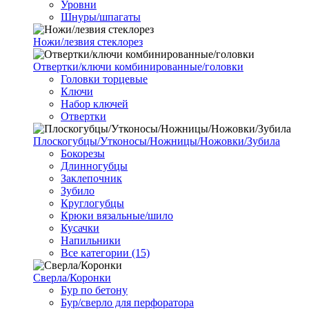
Уровни
Шнуры/шпагаты
Ножи/лезвия стеклорез
Отвертки/ключи комбинированные/головки
Головки торцевые
Ключи
Набор ключей
Отвертки
Плоскогубцы/Утконосы/Ножницы/Ножовки/Зубила
Бокорезы
Длинногубцы
Заклепочник
Зубило
Круглогубцы
Крюки вязальные/шило
Кусачки
Напильники
Все категории (15)
Сверла/Коронки
Бур по бетону
Бур/сверло для перфоратора