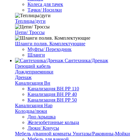
Колеса для тачек
Тачки/ Носилки
Теплицы/дуги
Цепи/ Троссы
Шланги полив. Комплектующие
Муфты/ Переходник
Шланги
Сантехника/Дренаж
Греющий кабель
Дождеприемники
Дренаж
Канализация Вн
Канализация ВН РР 110
Канализация ВН РР 40
Канализация ВН РР 50
Канализация Нар
Колодцы/люки
Дно /крышка
Железобетонные кольца
Люки/ Конусы
Мебель д/ванной комнаты Унитазы/Раковины-Мойки
Мебель для ванной