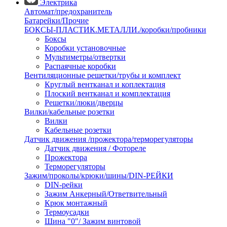
Электрика
Автомат/предохранитель
Батарейки/Прочие
БОКСЫ-ПЛАСТИК.МЕТАЛЛИ./коробки/пробники
Боксы
Коробки установочные
Мультиметры/отвертки
Распаячные коробки
Вентиляционные решетки/трубы и комплект
Круглый вентканал и коплектация
Плоский вентканал и комплектация
Решетки/люки/дверцы
Вилки/кабельные розетки
Вилки
Кабельные розетки
Датчик движения /прожектора/терморегуляторы
Датчик движения / Фотореле
Прожектора
Терморегуляторы
Зажим/проколы/крюки/шины/DIN-РЕЙКИ
DIN-рейки
Зажим Анкерный/Ответвительный
Крюк монтажный
Термоусадки
Шина "0"/ Зажим винтовой