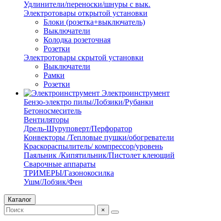
Удлинители/переноски/шнуры с вык.
Электротовары открытой установки
Блоки (розетка+выключатель)
Выключатели
Колодка розеточная
Розетки
Электротовары скрытой установки
Выключатели
Рамки
Розетки
Электроинструмент
Бензо-электро пилы/Лобзики/Рубанки
Бетоносмеситель
Вентиляторы
Дрель-Шуруповерт/Перфоратор
Конвекторы /Тепловые пушки/обогреватели
Краскораспылитель/ компрессор/уровень
Паяльник /Кипятильник/Пистолет клеющий
Сварочные аппараты
ТРИМЕРЫ/Газонокосилка
Ушм/Лобзик/Фен
Каталог
×