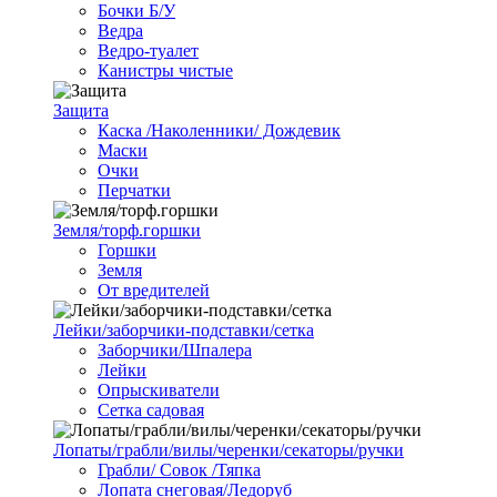
Бочки Б/У
Ведра
Ведро-туалет
Канистры чистые
Защита
Каска /Наколенники/ Дождевик
Маски
Очки
Перчатки
Земля/торф.горшки
Горшки
Земля
От вредителей
Лейки/заборчики-подставки/сетка
Заборчики/Шпалера
Лейки
Опрыскиватели
Сетка садовая
Лопаты/грабли/вилы/черенки/секаторы/ручки
Грабли/ Совок /Тяпка
Лопата снеговая/Ледоруб