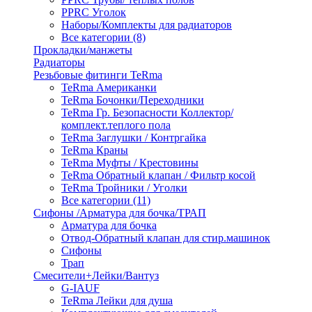
PPRC Уголок
Наборы/Комплекты для радиаторов
Все категории (8)
Прокладки/манжеты
Радиаторы
Резьбовые фитинги TeRma
TeRma Американки
TeRma Бочонки/Переходники
TeRma Гр. Безопасности Коллектор/
комплект.теплого пола
TeRma Заглушки / Контргайка
TeRma Краны
TeRma Муфты / Крестовины
TeRma Обратный клапан / Фильтр косой
TeRma Тройники / Уголки
Все категории (11)
Сифоны /Арматура для бочка/ТРАП
Арматура для бочка
Отвод-Обратный клапан для стир.машинок
Сифоны
Трап
Смесители+Лейки/Вантуз
G-IAUF
TeRma Лейки для душа