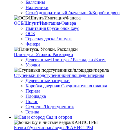
Балясины
Наличники
Столб декоративный /начальный/Коробки двер
ОСБ/Шпунт/Имитация/Фанера
Имитация бруса/ блок хаус
ОСБ
Терасная доска / шпунт
Фанера
Плинтуса. Уголки. Раскладки
Деревянные:Плинтуса/ Раскладка /Багет
Уголки
Ступеньки подступенники/площадки/перила
Деревянные заглушки
Коробка дверная/ Соединительня планка
Перила
Площадка
Полог
Ступень /Подступенник
Тетива
Сад и огород
Бочки б/у и чистые/ ведра/КАНИСТРЫ