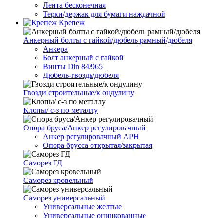
Лента бесконечная
Терки/держак для бумаги наждачной
Крепеж
Анкерный болты с гайкой/дюбель рамный/дюбеля
Анкера
Болт анкерный с гайкой
Винты Din 84/965
Дюбель-гвоздь/дюбеля
Гвозди строительные/к ондулину
Клопы/ с-з по металлу
Опора бруса/Анкер регулировачный
Анкер регулировачный АРН
Опора брусса открытая/закрытая
Саморез ГД
Саморез кровельный
Саморез универсальный
Универсальные желтые
Универсальные оцинкованные