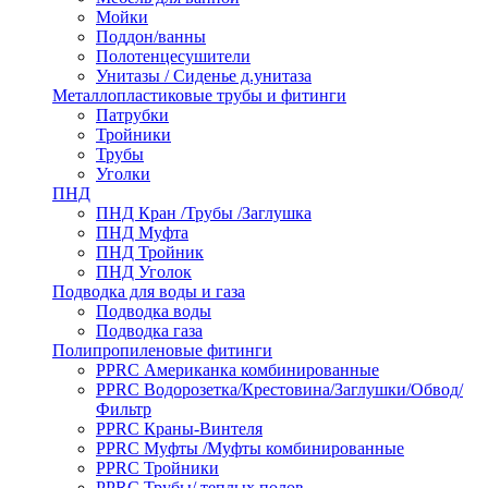
Мойки
Поддон/ванны
Полотенцесушители
Унитазы / Сиденье д.унитаза
Металлопластиковые трубы и фитинги
Патрубки
Тройники
Трубы
Уголки
ПНД
ПНД Кран /Трубы /Заглушка
ПНД Муфта
ПНД Тройник
ПНД Уголок
Подводка для воды и газа
Подводка воды
Подводка газа
Полипропиленовые фитинги
PPRC Американка комбинированные
PPRC Водорозетка/Крестовина/Заглушки/Обвод/
Фильтр
PPRC Краны-Винтеля
PPRC Муфты /Муфты комбинированные
PPRC Тройники
PPRC Трубы/ теплых полов