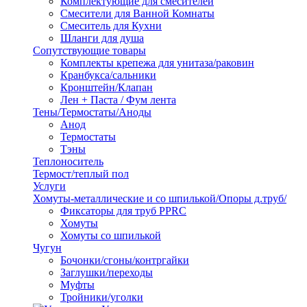
Комплектующие для смесителей
Смесители для Ванной Комнаты
Смеситель для Кухни
Шланги для душа
Сопутствующие товары
Комплекты крепежа для унитаза/раковин
Кранбукса/сальники
Кронштейн/Клапан
Лен + Паста / Фум лента
Тены/Термостаты/Аноды
Анод
Термостаты
Тэны
Теплоноситель
Термост/теплый пол
Услуги
Хомуты-металлические и со шпилькой/Опоры д.труб/
Фиксаторы для труб PPRC
Хомуты
Хомуты со шпилькой
Чугун
Бочонки/сгоны/контргайки
Заглушки/переходы
Муфты
Тройники/уголки