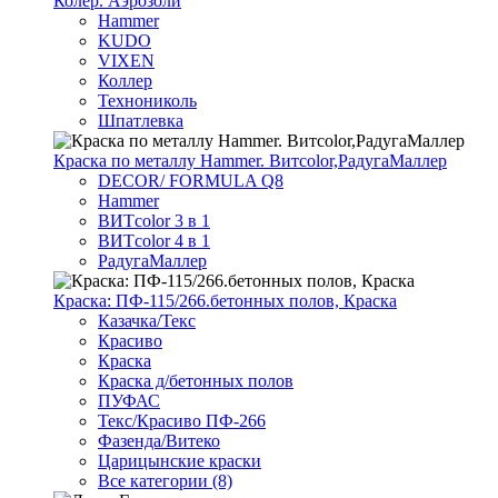
Колер. Аэрозоли
Hammer
KUDO
VIXEN
Коллер
Технониколь
Шпатлевка
Краска по металлу Hammer. Витcolor,РадугаМаллер
DECOR/ FORMULA Q8
Hammer
ВИТcolor 3 в 1
ВИТcolor 4 в 1
РадугаМаллер
Краска: ПФ-115/266.бетонных полов, Краска
Казачка/Текс
Красиво
Краска
Краска д/бетонных полов
ПУФАС
Текс/Красиво ПФ-266
Фазенда/Витеко
Царицынские краски
Все категории (8)