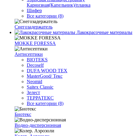
Карнизная(Капельник)/планка
Шифер
Все категории (8)
Снегозадержатель
Лакокрасочные материалы
MOKKE FORESSA
Антисептики
BIOTEKS
Decoself
DUFA WOOD TEX
MasterGood/ Текс
Neomid
Saitex Classic
Зелест
ТЕРРАТЕКС
Все категории (8)
Биотекс
Водно-дисперсионная