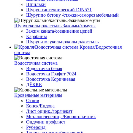
Шпильки
Шуруп сантехнический DIN571
Шуруппо бетону /стяжки-саморез мебельный
Шуруп:кольцо/кастыль.Зажимы/хомуты
Зажим каната/соединение цепей
Карабины
Шуруп-полукольцо/кольцо/костыль
Кровля/Водосточная
система
Водосточная система
Водосточка белая
Водосточка Графит 7024
Водосточка Коричневая
ДЁККЕ
Кровельные материалы
Отлив
Конек/Ендова
Лист оцинк./горячекат
Металлочерепица/Евроштакетник
Ондулин профлист
Рубероид
Торцевая планка(ветровик)/