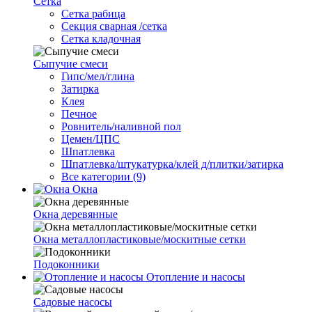
Сетка
Cетка рабица
Секция сварная /сетка
Сетка кладочная
Сыпучие смеси
Гипс/мел/глина
Затирка
Клея
Печное
Ровнитель/наливной пол
Цемен/ЦПС
Шпатлевка
Шпатлевка/штукатурка/клей д/плитки/затирка
Все категории (9)
Окна
Окна деревянные
Окна металлопластиковые/москитные сетки
Подоконники
Отопление и насосы
Cадовые насосы