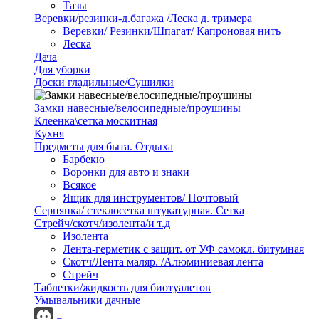
Тазы
Веревки/резинки-д.багажа /Леска д. тримера
Веревки/ Резинки/Шпагат/ Капроновая нить
Леска
Дача
Для уборки
Доски гладильные/Сушилки
Замки навесные/велосипедные/проушины
Клеенка\сетка москитная
Кухня
Предметы для быта. Отдыха
Барбекю
Воронки для авто и знаки
Всякое
Ящик для инструментов/ Почтовый
Серпянка/ стеклосетка штукатурная. Сетка
Стрейч/скотч/изолента/и т.д
Изолента
Лента-герметик с защит. от УФ самокл. битумная
Скотч/Лента маляр. /Алюминиевая лента
Стрейч
Таблетки/жидкость для биотуалетов
Умывальники дачные