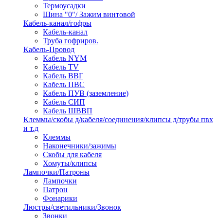
Термоусадки
Шина "0"/ Зажим винтовой
Кабель-канал/гофры
Кабель-канал
Труба гофриров.
Кабель-Провод
Кабель NYM
Кабель TV
Кабель ВВГ
Кабель ПВС
Кабель ПУВ (заземление)
Кабель СИП
Кабель ШВВП
Клеммы/скобы д/кабеля/соединения/клипсы д/трубы пвх
и т.д
Клеммы
Наконечники/зажимы
Скобы для кабеля
Хомуты/клипсы
Лампочки/Патроны
Лампочки
Патрон
Фонарики
Люстры/светильники/Звонок
Звонки