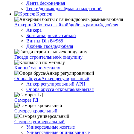
Лента бесконечная
Терки/держак для бумаги наждачной
Крепеж
Анкерный болты с гайкой/дюбель рамный/дюбеля
Анкера
Болт анкерный с гайкой
Винты Din 84/965
Дюбель-гвоздь/дюбеля
Гвозди строительные/к ондулину
Клопы/ с-з по металлу
Опора бруса/Анкер регулировачный
Анкер регулировачный АРН
Опора брусса открытая/закрытая
Саморез ГД
Саморез кровельный
Саморез универсальный
Универсальные желтые
Универсальные оцинкованные