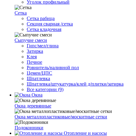
Уголок профильный
Сетка
Cетка рабица
Секция сварная /сетка
Сетка кладочная
Сыпучие смеси
Гипс/мел/глина
Затирка
Клея
Печное
Ровнитель/наливной пол
Цемен/ЦПС
Шпатлевка
Шпатлевка/штукатурка/клей д/плитки/затирка
Все категории (9)
Окна
Окна деревянные
Окна металлопластиковые/москитные сетки
Подоконники
Отопление и насосы