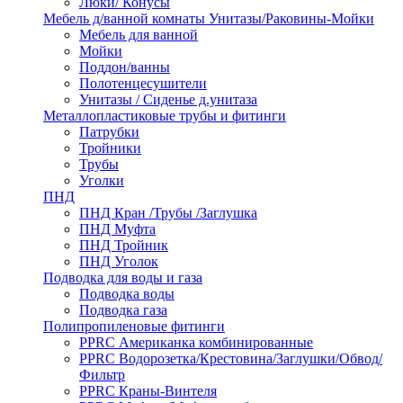
Люки/ Конусы
Мебель д/ванной комнаты Унитазы/Раковины-Мойки
Мебель для ванной
Мойки
Поддон/ванны
Полотенцесушители
Унитазы / Сиденье д.унитаза
Металлопластиковые трубы и фитинги
Патрубки
Тройники
Трубы
Уголки
ПНД
ПНД Кран /Трубы /Заглушка
ПНД Муфта
ПНД Тройник
ПНД Уголок
Подводка для воды и газа
Подводка воды
Подводка газа
Полипропиленовые фитинги
PPRC Американка комбинированные
PPRC Водорозетка/Крестовина/Заглушки/Обвод/
Фильтр
PPRC Краны-Винтеля