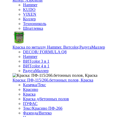
Колер. Аэрозоли
Hammer
KUDO
VIXEN
Коллер
Технониколь
Шпатлевка
Краска по металлу Hammer. Витcolor,РадугаМаллер
DECOR/ FORMULA Q8
Hammer
ВИТcolor 3 в 1
ВИТcolor 4 в 1
РадугаМаллер
Краска: ПФ-115/266.бетонных полов, Краска
Казачка/Текс
Красиво
Краска
Краска д/бетонных полов
ПУФАС
Текс/Красиво ПФ-266
Фазенда/Витеко