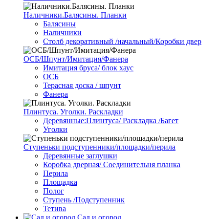
Наличники.Балясины. Планки
Балясины
Наличники
Столб декоративный /начальный/Коробки двер
ОСБ/Шпунт/Имитация/Фанера
Имитация бруса/ блок хаус
ОСБ
Терасная доска / шпунт
Фанера
Плинтуса. Уголки. Раскладки
Деревянные:Плинтуса/ Раскладка /Багет
Уголки
Ступеньки подступенники/площадки/перила
Деревянные заглушки
Коробка дверная/ Соединительня планка
Перила
Площадка
Полог
Ступень /Подступенник
Тетива
Сад и огород