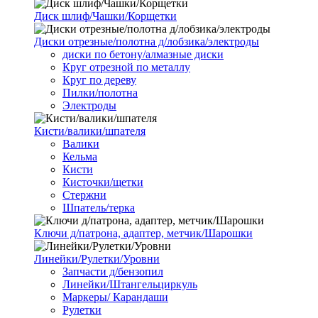
Диск шлиф/Чашки/Корщетки
Диски отрезные/полотна д/лобзика/электроды
диски по бетону/алмазные диски
Круг отрезной по металлу
Круг по дереву
Пилки/полотна
Электроды
Кисти/валики/шпателя
Валики
Кельма
Кисти
Кисточки/щетки
Стержни
Шпатель/терка
Ключи д/патрона, адаптер, метчик/Шарошки
Линейки/Рулетки/Уровни
Запчасти д/бензопил
Линейки/Штангельциркуль
Маркеры/ Карандаши
Рулетки