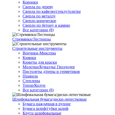
Коронки
Сверла по дереву
Сверла по кафелю/стеклу/плитке
Сверла по металлу
Сверло коническое
Сверло по бетону и камню
Все категории (8)
Стремянки/Лестницы
Строительные инструменты
Венчики-Миксеры
Киянки
Кюветы для краски
Молотки/Кувалды/ Гвоздодер
Пистолеты д/пены и герметиков
Правила
Степлеры
Топор/Колун
Все категории (8)
Шлифовальная бумага/диски-лепестковые
Бумага наждачная в рулоне
Бумага шлиф/губки шлиф
Круги шлифовальные