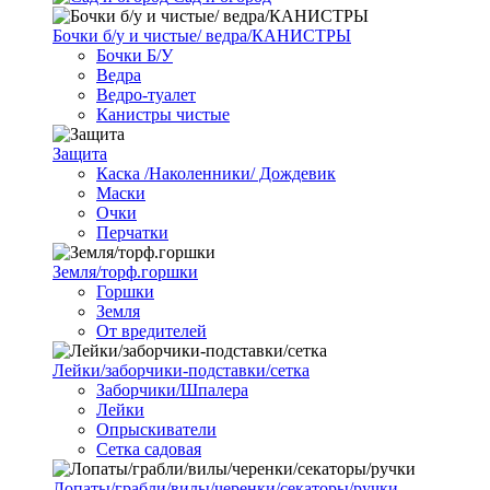
Бочки б/у и чистые/ ведра/КАНИСТРЫ
Бочки Б/У
Ведра
Ведро-туалет
Канистры чистые
Защита
Каска /Наколенники/ Дождевик
Маски
Очки
Перчатки
Земля/торф.горшки
Горшки
Земля
От вредителей
Лейки/заборчики-подставки/сетка
Заборчики/Шпалера
Лейки
Опрыскиватели
Сетка садовая
Лопаты/грабли/вилы/черенки/секаторы/ручки