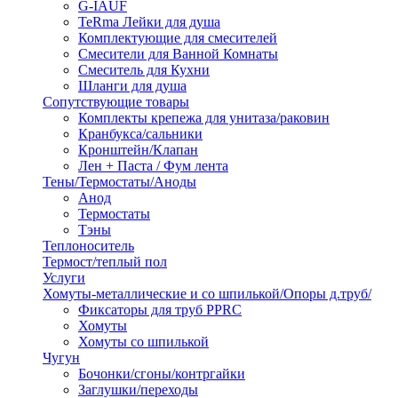
G-IAUF
TeRma Лейки для душа
Комплектующие для смесителей
Смесители для Ванной Комнаты
Смеситель для Кухни
Шланги для душа
Сопутствующие товары
Комплекты крепежа для унитаза/раковин
Кранбукса/сальники
Кронштейн/Клапан
Лен + Паста / Фум лента
Тены/Термостаты/Аноды
Анод
Термостаты
Тэны
Теплоноситель
Термост/теплый пол
Услуги
Хомуты-металлические и со шпилькой/Опоры д.труб/
Фиксаторы для труб PPRC
Хомуты
Хомуты со шпилькой
Чугун
Бочонки/сгоны/контргайки
Заглушки/переходы