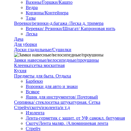
Вазоны/Горшки/Кашпо
Ведра
Корзины/Контейнера
Тазы
Веревки/резинки-д.багажа /Леска д. тримера
Веревки/ Резинки/Шпагат/ Капроновая нить
Леска
Дача
Для уборки
Доски гладильные/Сушилки
Замки навесные/велосипедные/проушины
Клеенка\сетка москитная
Кухня
Предметы для быта. Отдыха
Барбекю
Воронки для авто и знаки
Всякое
Ящик для инструментов/ Почтовый
Серпянка/ стеклосетка штукатурная. Сетка
Стрейч/скотч/изолента/и т.д
Изолента
Лента-герметик с защит. от УФ самокл. битумная
Скотч/Лента маляр. /Алюминиевая лента
Стрейч