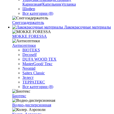
Карнизная(Капельник)/планка
Шифер
Все категории (8)
Снегозадержатель
Лакокрасочные материалы
MOKKE FORESSA
Антисептики
BIOTEKS
Decoself
DUFA WOOD TEX
MasterGood/ Текс
Neomid
Saitex Classic
Зелест
ТЕРРАТЕКС
Все категории (8)
Биотекс
Водно-дисперсионная