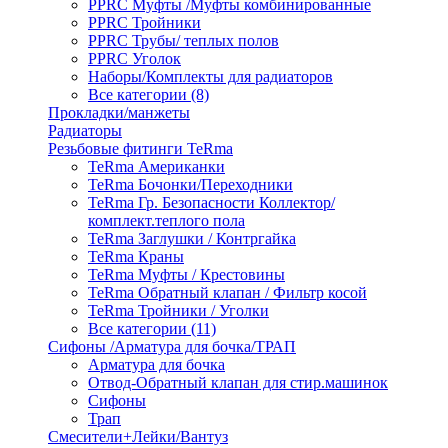
PPRC Муфты /Муфты комбинированные
PPRC Тройники
PPRC Трубы/ теплых полов
PPRC Уголок
Наборы/Комплекты для радиаторов
Все категории (8)
Прокладки/манжеты
Радиаторы
Резьбовые фитинги TeRma
TeRma Американки
TeRma Бочонки/Переходники
TeRma Гр. Безопасности Коллектор/
комплект.теплого пола
TeRma Заглушки / Контргайка
TeRma Краны
TeRma Муфты / Крестовины
TeRma Обратный клапан / Фильтр косой
TeRma Тройники / Уголки
Все категории (11)
Сифоны /Арматура для бочка/ТРАП
Арматура для бочка
Отвод-Обратный клапан для стир.машинок
Сифоны
Трап
Смесители+Лейки/Вантуз