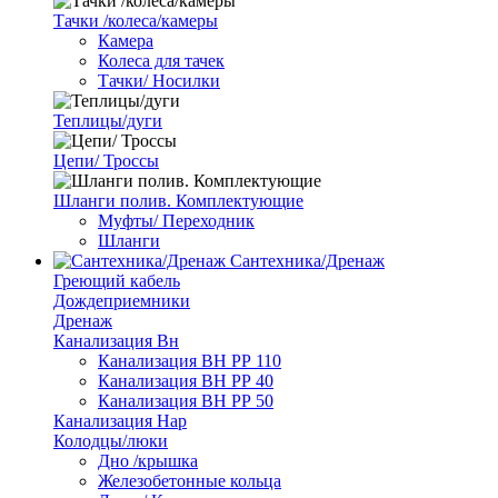
Тачки /колеса/камеры
Камера
Колеса для тачек
Тачки/ Носилки
Теплицы/дуги
Цепи/ Троссы
Шланги полив. Комплектующие
Муфты/ Переходник
Шланги
Сантехника/Дренаж
Греющий кабель
Дождеприемники
Дренаж
Канализация Вн
Канализация ВН РР 110
Канализация ВН РР 40
Канализация ВН РР 50
Канализация Нар
Колодцы/люки
Дно /крышка
Железобетонные кольца