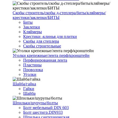
Скобы строитель/скобы д-степлера/биты/кляймеры/
крестики/заклепки/БИТЫ
Биты
Заклепки
Кляймеры
Крестики -клинья для плитки
Скобы для степлера
Скобы строительные
Уголки крепежные/лента перф/кронштейн
Перфорированная лента
Пластины
Проволока
Уголки
Шайба/гайка
Гайки
Шайба
Шпильки/шурупы/болты
Болт мебельный DIN 603
Болт шестигр.DIN933
Шпилька сантехническая