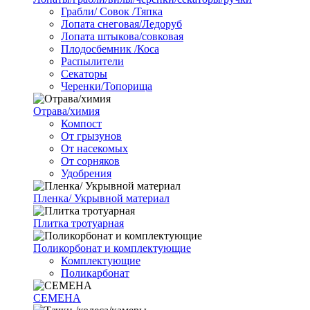
Грабли/ Совок /Тяпка
Лопата снеговая/Ледоруб
Лопата штыкова/совковая
Плодосбемник /Коса
Распылители
Секаторы
Черенки/Топорища
Отрава/химия
Компост
От грызунов
От насекомых
От сорняков
Удобрения
Пленка/ Укрывной материал
Плитка тротуарная
Поликорбонат и комплектующие
Комплектующие
Поликарбонат
СЕМЕНА