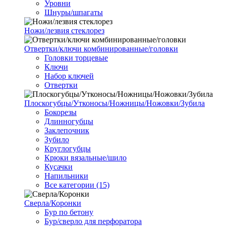
Уровни
Шнуры/шпагаты
Ножи/лезвия стеклорез
Отвертки/ключи комбинированные/головки
Головки торцевые
Ключи
Набор ключей
Отвертки
Плоскогубцы/Утконосы/Ножницы/Ножовки/Зубила
Бокорезы
Длинногубцы
Заклепочник
Зубило
Круглогубцы
Крюки вязальные/шило
Кусачки
Напильники
Все категории (15)
Сверла/Коронки
Бур по бетону
Бур/сверло для перфоратора