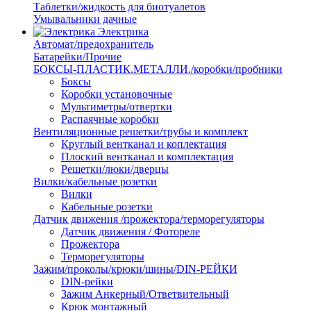
Таблетки/жидкость для биотуалетов
Умывальники дачные
Электрика
Автомат/предохранитель
Батарейки/Прочие
БОКСЫ-ПЛАСТИК.МЕТАЛЛИ./коробки/пробники
Боксы
Коробки установочные
Мультиметры/отвертки
Распаячные коробки
Вентиляционные решетки/трубы и комплект
Круглый вентканал и коплектация
Плоский вентканал и комплектация
Решетки/люки/дверцы
Вилки/кабельные розетки
Вилки
Кабельные розетки
Датчик движения /прожектора/терморегуляторы
Датчик движения / Фотореле
Прожектора
Терморегуляторы
Зажим/проколы/крюки/шины/DIN-РЕЙКИ
DIN-рейки
Зажим Анкерный/Ответвительный
Крюк монтажный