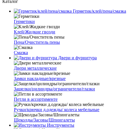
Каталог
Герметик/клей/пена/смазка
Герметики
Клей/Жидкие гвозди
Пена/Очиститель пены
Смазка
Двери и фурнитура
Двери металлические
Замки накладные/врезные
Защелки/цилиндры/ограничители/глазки
Петли в ассортименте
Ручки/крючки д.одежды/ колеса мебельные
Щеколды/Засовы/Шпингалеты
Инструменты