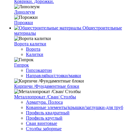
Коврики. Дорожки.
Линолеум
Порожки
Общестроительные
материалы
Ворота калитки
Ворота
Калитки
Гипрок
Гипсокартон
Направляйки/стояки/маяки
Кирпичи /Фундаментные блоки
Металлопрокат /Сваи/ Столбы
Арматура. Полоса
Кованные элементы/крышки/заглушки-для труб
Профиль квадратный
Профиль круглый
Сваи винтовые
Столбы заборные