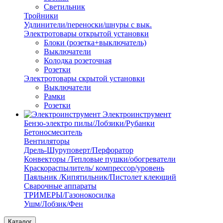
Светильник
Тройники
Удлинители/переноски/шнуры с вык.
Электротовары открытой установки
Блоки (розетка+выключатель)
Выключатели
Колодка розеточная
Розетки
Электротовары скрытой установки
Выключатели
Рамки
Розетки
Электроинструмент
Бензо-электро пилы/Лобзики/Рубанки
Бетоносмеситель
Вентиляторы
Дрель-Шуруповерт/Перфоратор
Конвекторы /Тепловые пушки/обогреватели
Краскораспылитель/ компрессор/уровень
Паяльник /Кипятильник/Пистолет клеющий
Сварочные аппараты
ТРИМЕРЫ/Газонокосилка
Ушм/Лобзик/Фен
Каталог