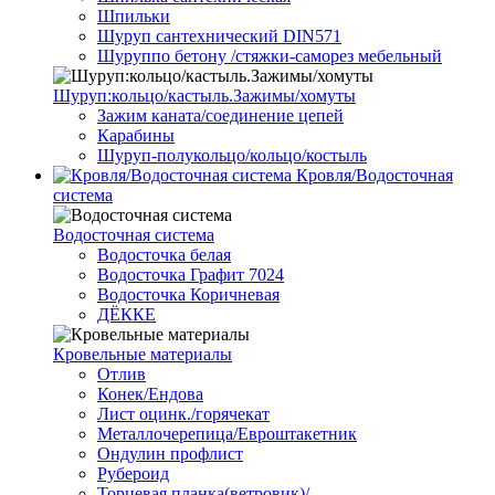
Шпильки
Шуруп сантехнический DIN571
Шуруппо бетону /стяжки-саморез мебельный
Шуруп:кольцо/кастыль.Зажимы/хомуты
Зажим каната/соединение цепей
Карабины
Шуруп-полукольцо/кольцо/костыль
Кровля/Водосточная
система
Водосточная система
Водосточка белая
Водосточка Графит 7024
Водосточка Коричневая
ДЁККЕ
Кровельные материалы
Отлив
Конек/Ендова
Лист оцинк./горячекат
Металлочерепица/Евроштакетник
Ондулин профлист
Рубероид
Торцевая планка(ветровик)/