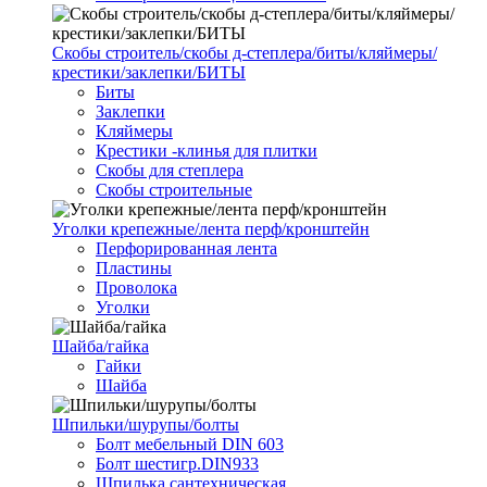
Скобы строитель/скобы д-степлера/биты/кляймеры/
крестики/заклепки/БИТЫ
Биты
Заклепки
Кляймеры
Крестики -клинья для плитки
Скобы для степлера
Скобы строительные
Уголки крепежные/лента перф/кронштейн
Перфорированная лента
Пластины
Проволока
Уголки
Шайба/гайка
Гайки
Шайба
Шпильки/шурупы/болты
Болт мебельный DIN 603
Болт шестигр.DIN933
Шпилька сантехническая