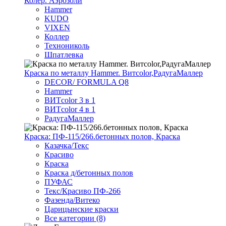
Колер. Аэрозоли
Hammer
KUDO
VIXEN
Коллер
Технониколь
Шпатлевка
Краска по металлу Hammer. Витcolor,РадугаМаллер
DECOR/ FORMULA Q8
Hammer
ВИТcolor 3 в 1
ВИТcolor 4 в 1
РадугаМаллер
Краска: ПФ-115/266.бетонных полов, Краска
Казачка/Текс
Красиво
Краска
Краска д/бетонных полов
ПУФАС
Текс/Красиво ПФ-266
Фазенда/Витеко
Царицынские краски
Все категории (8)