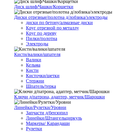
Диск шлиф/Чашки/Корщетки
Диски отрезные/полотна д/лобзика/электроды
диски по бетону/алмазные диски
Круг отрезной по металлу
Круг по дереву
Пилки/полотна
Электроды
Кисти/валики/шпателя
Валики
Кельма
Кисти
Кисточки/щетки
Стержни
Шпатель/терка
Ключи д/патрона, адаптер, метчик/Шарошки
Линейки/Рулетки/Уровни
Запчасти д/бензопил
Линейки/Штангельциркуль
Маркеры/ Карандаши
Рулетки