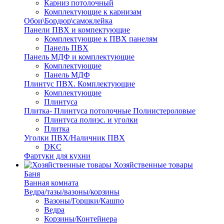
Карниз потолочный
Комплектующие к карнизам
Обои\Бордюр\самоклейка
Панели ПВХ и компектующие
Комплектующие к ПВХ панелям
Панель ПВХ
Панель МДФ и комплектующие
Комплектующие
Панель МДФ
Плинтус ПВХ. Комплектующие
Комплектующие
Плинтуса
Плитка- Плинтуса потолочные Полиистероловые
Плинтуса полиэс. и уголки
Плитка
Уголки ПВХ/Наличник ПВХ
DKC
Фартуки для кухни
Хозяйственные товары
Баня
Ванная комната
Ведра/тазы/вазоны/корзины
Вазоны/Горшки/Кашпо
Ведра
Корзины/Контейнера