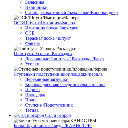
Балясины
Наличники
Столб декоративный /начальный/Коробки двер
ОСБ/Шпунт/Имитация/Фанера
Имитация бруса/ блок хаус
ОСБ
Терасная доска / шпунт
Фанера
Плинтуса. Уголки. Раскладки
Деревянные:Плинтуса/ Раскладка /Багет
Уголки
Ступеньки подступенники/площадки/перила
Деревянные заглушки
Коробка дверная/ Соединительня планка
Перила
Площадка
Полог
Ступень /Подступенник
Тетива
Сад и огород
Бочки б/у и чистые/ ведра/КАНИСТРЫ