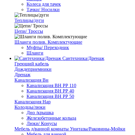
Колеса для тачек
Тачки/ Носилки
Теплицы/дуги
Цепи/ Троссы
Шланги полив. Комплектующие
Муфты/ Переходник
Шланги
Сантехника/Дренаж
Греющий кабель
Дождеприемники
Дренаж
Канализация Вн
Канализация ВН РР 110
Канализация ВН РР 40
Канализация ВН РР 50
Канализация Нар
Колодцы/люки
Дно /крышка
Железобетонные кольца
Люки/ Конусы
Мебель д/ванной комнаты Унитазы/Раковины-Мойки
Мебель для ванной