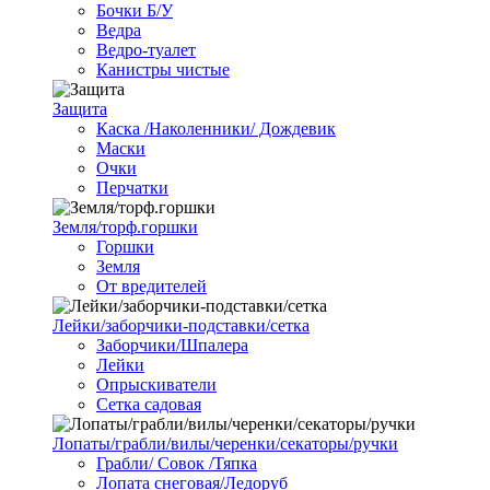
Бочки Б/У
Ведра
Ведро-туалет
Канистры чистые
Защита
Каска /Наколенники/ Дождевик
Маски
Очки
Перчатки
Земля/торф.горшки
Горшки
Земля
От вредителей
Лейки/заборчики-подставки/сетка
Заборчики/Шпалера
Лейки
Опрыскиватели
Сетка садовая
Лопаты/грабли/вилы/черенки/секаторы/ручки
Грабли/ Совок /Тяпка
Лопата снеговая/Ледоруб