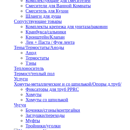
Комплектующие для смесителей
Смесители для Ванной Комнаты
Смеситель для Кухни
Шланги для душа
Сопутствующие товары
Комплекты крепежа для унитаза/раковин
Кранбукса/сальники
Кронштейн/Клапан
Лен + Паста / Фум лента
Тены/Термостаты/Аноды
Анод
Термостаты
Тэны
Теплоноситель
Термост/теплый пол
Услуги
Хомуты-металлические и со шпилькой/Опоры д.труб/
Фиксаторы для труб PPRC
Хомуты
Хомуты со шпилькой
Чугун
Бочонки/сгоны/контргайки
Заглушки/переходы
Муфты
Тройники/уголки