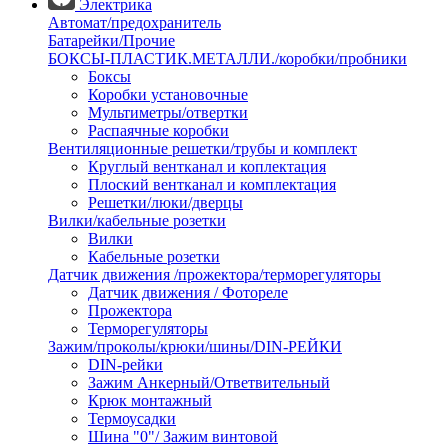
Электрика
Автомат/предохранитель
Батарейки/Прочие
БОКСЫ-ПЛАСТИК.МЕТАЛЛИ./коробки/пробники
Боксы
Коробки установочные
Мультиметры/отвертки
Распаячные коробки
Вентиляционные решетки/трубы и комплект
Круглый вентканал и коплектация
Плоский вентканал и комплектация
Решетки/люки/дверцы
Вилки/кабельные розетки
Вилки
Кабельные розетки
Датчик движения /прожектора/терморегуляторы
Датчик движения / Фотореле
Прожектора
Терморегуляторы
Зажим/проколы/крюки/шины/DIN-РЕЙКИ
DIN-рейки
Зажим Анкерный/Ответвительный
Крюк монтажный
Термоусадки
Шина "0"/ Зажим винтовой