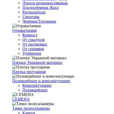
Лопата штыкова/совковая
Плодосбемник /Коса
Распылители
Секаторы
Черенки/Топорища
Отрава/химия
Компост
От грызунов
От насекомых
От сорняков
Удобрения
Пленка/ Укрывной материал
Плитка тротуарная
Поликорбонат и комплектующие
Комплектующие
Поликарбонат
СЕМЕНА
Тачки /колеса/камеры
Камера