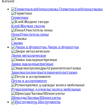
Каталог
Герметик/клей/пена/смазка
Герметики
Клей/Жидкие гвозди
Пена/Очиститель пены
Смазка
Двери и фурнитура
Двери металлические
Замки накладные/врезные
Защелки/цилиндры/ограничители/глазки
Петли в ассортименте
Ручки/крючки д.одежды/ колеса мебельные
Щеколды/Засовы/Шпингалеты
Инструменты