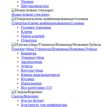
Уровни
Шнуры/шпагаты
Ножи/лезвия стеклорез
Отвертки/ключи комбинированные/головки
Головки торцевые
Ключи
Набор ключей
Отвертки
Плоскогубцы/Утконосы/Ножницы/Ножовки/Зубила
Бокорезы
Длинногубцы
Заклепочник
Зубило
Круглогубцы
Крюки вязальные/шило
Кусачки
Напильники
Все категории (15)
Сверла/Коронки
Бур по бетону
Бур/сверло для перфоратора