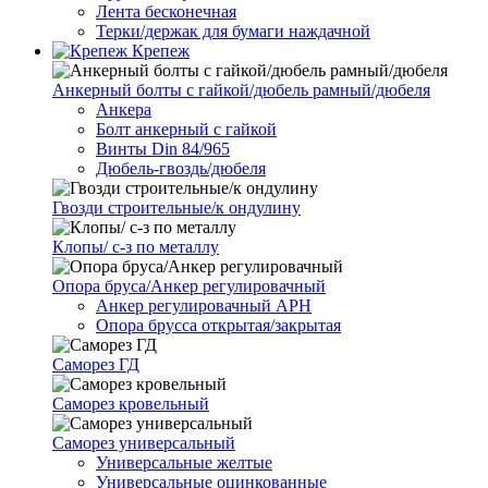
Лента бесконечная
Терки/держак для бумаги наждачной
Крепеж
Анкерный болты с гайкой/дюбель рамный/дюбеля
Анкера
Болт анкерный с гайкой
Винты Din 84/965
Дюбель-гвоздь/дюбеля
Гвозди строительные/к ондулину
Клопы/ с-з по металлу
Опора бруса/Анкер регулировачный
Анкер регулировачный АРН
Опора брусса открытая/закрытая
Саморез ГД
Саморез кровельный
Саморез универсальный
Универсальные желтые
Универсальные оцинкованные