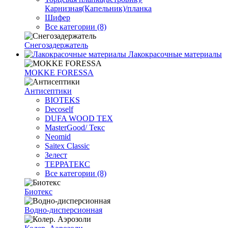
Карнизная(Капельник)/планка
Шифер
Все категории (8)
Снегозадержатель
Лакокрасочные материалы
MOKKE FORESSA
Антисептики
BIOTEKS
Decoself
DUFA WOOD TEX
MasterGood/ Текс
Neomid
Saitex Classic
Зелест
ТЕРРАТЕКС
Все категории (8)
Биотекс
Водно-дисперсионная