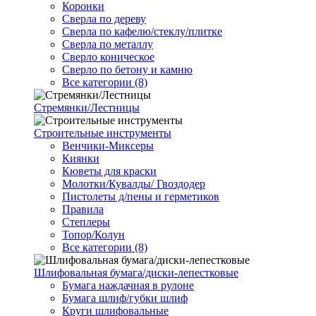
Коронки
Сверла по дереву
Сверла по кафелю/стеклу/плитке
Сверла по металлу
Сверло коническое
Сверло по бетону и камню
Все категории (8)
Стремянки/Лестницы
Строительные инструменты
Венчики-Миксеры
Киянки
Кюветы для краски
Молотки/Кувалды/ Гвоздодер
Пистолеты д/пены и герметиков
Правила
Степлеры
Топор/Колун
Все категории (8)
Шлифовальная бумага/диски-лепестковые
Бумага наждачная в рулоне
Бумага шлиф/губки шлиф
Круги шлифовальные