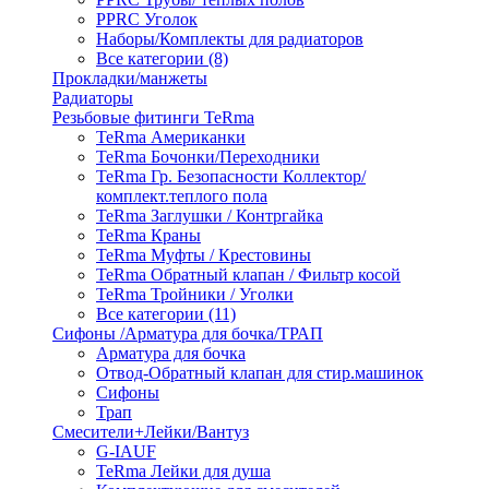
PPRC Уголок
Наборы/Комплекты для радиаторов
Все категории (8)
Прокладки/манжеты
Радиаторы
Резьбовые фитинги TeRma
TeRma Американки
TeRma Бочонки/Переходники
TeRma Гр. Безопасности Коллектор/
комплект.теплого пола
TeRma Заглушки / Контргайка
TeRma Краны
TeRma Муфты / Крестовины
TeRma Обратный клапан / Фильтр косой
TeRma Тройники / Уголки
Все категории (11)
Сифоны /Арматура для бочка/ТРАП
Арматура для бочка
Отвод-Обратный клапан для стир.машинок
Сифоны
Трап
Смесители+Лейки/Вантуз
G-IAUF
TeRma Лейки для душа