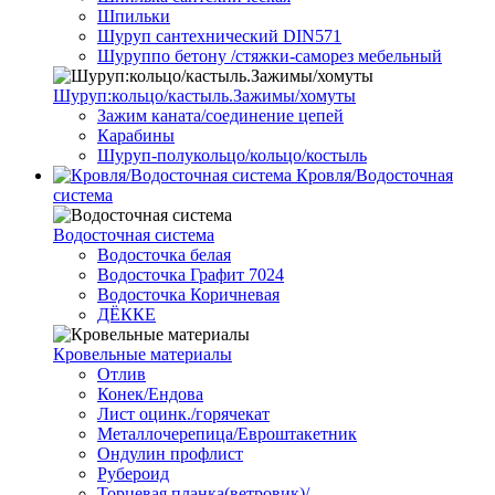
Шпильки
Шуруп сантехнический DIN571
Шуруппо бетону /стяжки-саморез мебельный
Шуруп:кольцо/кастыль.Зажимы/хомуты
Зажим каната/соединение цепей
Карабины
Шуруп-полукольцо/кольцо/костыль
Кровля/Водосточная
система
Водосточная система
Водосточка белая
Водосточка Графит 7024
Водосточка Коричневая
ДЁККЕ
Кровельные материалы
Отлив
Конек/Ендова
Лист оцинк./горячекат
Металлочерепица/Евроштакетник
Ондулин профлист
Рубероид
Торцевая планка(ветровик)/