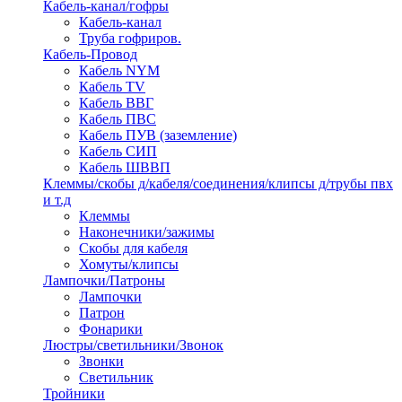
Кабель-канал/гофры
Кабель-канал
Труба гофриров.
Кабель-Провод
Кабель NYM
Кабель TV
Кабель ВВГ
Кабель ПВС
Кабель ПУВ (заземление)
Кабель СИП
Кабель ШВВП
Клеммы/скобы д/кабеля/соединения/клипсы д/трубы пвх
и т.д
Клеммы
Наконечники/зажимы
Скобы для кабеля
Хомуты/клипсы
Лампочки/Патроны
Лампочки
Патрон
Фонарики
Люстры/светильники/Звонок
Звонки
Светильник
Тройники