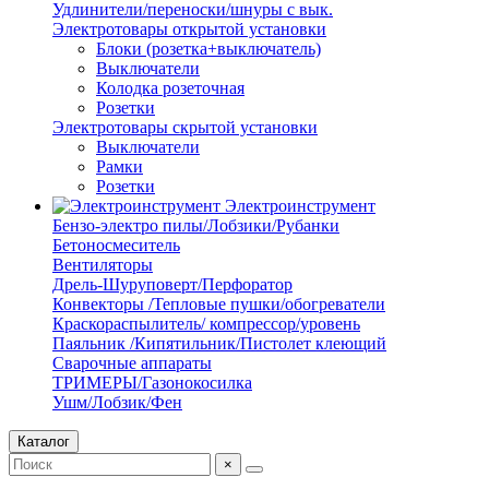
Удлинители/переноски/шнуры с вык.
Электротовары открытой установки
Блоки (розетка+выключатель)
Выключатели
Колодка розеточная
Розетки
Электротовары скрытой установки
Выключатели
Рамки
Розетки
Электроинструмент
Бензо-электро пилы/Лобзики/Рубанки
Бетоносмеситель
Вентиляторы
Дрель-Шуруповерт/Перфоратор
Конвекторы /Тепловые пушки/обогреватели
Краскораспылитель/ компрессор/уровень
Паяльник /Кипятильник/Пистолет клеющий
Сварочные аппараты
ТРИМЕРЫ/Газонокосилка
Ушм/Лобзик/Фен
Каталог
×