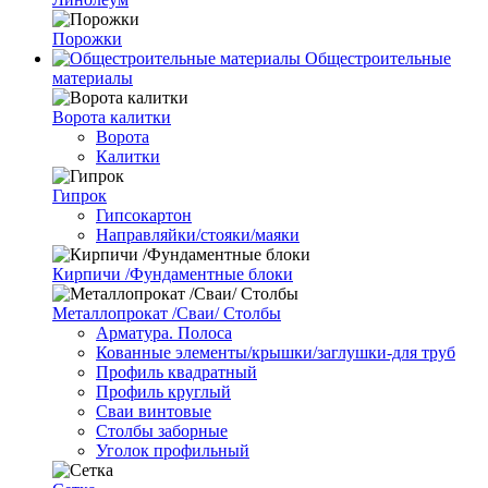
Порожки
Общестроительные
материалы
Ворота калитки
Ворота
Калитки
Гипрок
Гипсокартон
Направляйки/стояки/маяки
Кирпичи /Фундаментные блоки
Металлопрокат /Сваи/ Столбы
Арматура. Полоса
Кованные элементы/крышки/заглушки-для труб
Профиль квадратный
Профиль круглый
Сваи винтовые
Столбы заборные
Уголок профильный