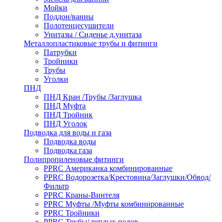
Мойки
Поддон/ванны
Полотенцесушители
Унитазы / Сиденье д.унитаза
Металлопластиковые трубы и фитинги
Патрубки
Тройники
Трубы
Уголки
ПНД
ПНД Кран /Трубы /Заглушка
ПНД Муфта
ПНД Тройник
ПНД Уголок
Подводка для воды и газа
Подводка воды
Подводка газа
Полипропиленовые фитинги
PPRC Американка комбинированные
PPRC Водорозетка/Крестовина/Заглушки/Обвод/
Фильтр
PPRC Краны-Винтеля
PPRC Муфты /Муфты комбинированные
PPRC Тройники
PPRC Трубы/ теплых полов