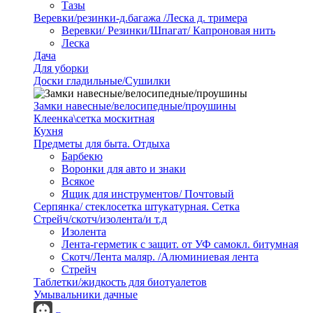
Тазы
Веревки/резинки-д.багажа /Леска д. тримера
Веревки/ Резинки/Шпагат/ Капроновая нить
Леска
Дача
Для уборки
Доски гладильные/Сушилки
Замки навесные/велосипедные/проушины
Клеенка\сетка москитная
Кухня
Предметы для быта. Отдыха
Барбекю
Воронки для авто и знаки
Всякое
Ящик для инструментов/ Почтовый
Серпянка/ стеклосетка штукатурная. Сетка
Стрейч/скотч/изолента/и т.д
Изолента
Лента-герметик с защит. от УФ самокл. битумная
Скотч/Лента маляр. /Алюминиевая лента
Стрейч
Таблетки/жидкость для биотуалетов
Умывальники дачные