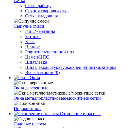
Сетка
Cетка рабица
Секция сварная /сетка
Сетка кладочная
Сыпучие смеси
Гипс/мел/глина
Затирка
Клея
Печное
Ровнитель/наливной пол
Цемен/ЦПС
Шпатлевка
Шпатлевка/штукатурка/клей д/плитки/затирка
Все категории (9)
Окна
Окна деревянные
Окна металлопластиковые/москитные сетки
Подоконники
Отопление и насосы
Cадовые насосы