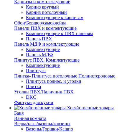
Карнизы и комплектующие
Карниз круглый
Карниз потолочный
Комплектующие к карнизам
Обои\Бордюр\самоклейка
Панели ПВХ и компектующие
Комплектующие к ПВХ панелям
Панель ПВХ
Панель МДФ и комплектующие
Комплектующие
Панель МДФ
Плинтус ПВХ. Комплектующие
Комплектующие
Плинтуса
Плитка- Плинтуса потолочные Полиистероловые
Плинтуса полиэс. и уголки
Плитка
Уголки ПВХ/Наличник ПВХ
DKC
Фартуки для кухни
Хозяйственные товары
Баня
Ванная комната
Ведра/тазы/вазоны/корзины
Вазоны/Горшки/Кашпо