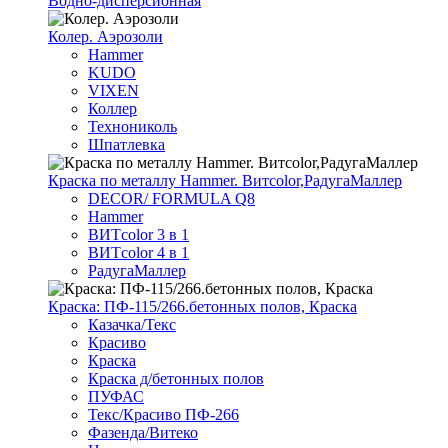
Водно-дисперсионная
Колер. Аэрозоли
Hammer
KUDO
VIXEN
Коллер
Технониколь
Шпатлевка
Краска по металлу Hammer. Витcolor,РадугаМаллер
DECOR/ FORMULA Q8
Hammer
ВИТcolor 3 в 1
ВИТcolor 4 в 1
РадугаМаллер
Краска: ПФ-115/266.бетонных полов, Краска
Казачка/Текс
Красиво
Краска
Краска д/бетонных полов
ПУФАС
Текс/Красиво ПФ-266
Фазенда/Витеко