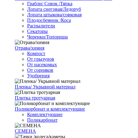
Грабли/ Совок /Тяпка
Лопата снеговая/Ледоруб
Лопата штыкова/совковая
Плодосбемник /Коса
Распылители
Секаторы
Черенки/Топорища
Отрава/химия
Компост
От грызунов
От насекомых
От сорняков
Удобрения
Пленка/ Укрывной материал
Плитка тротуарная
Поликорбонат и комплектующие
Комплектующие
Поликарбонат
СЕМЕНА