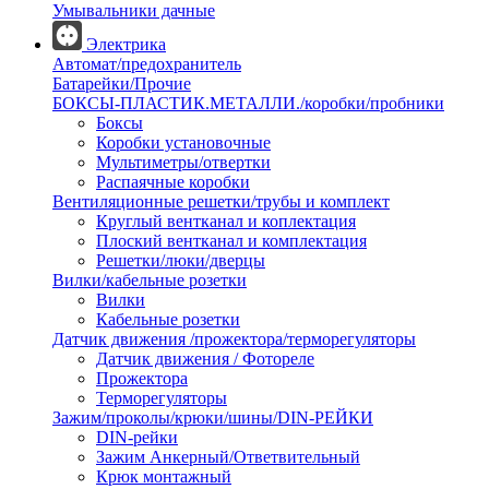
Умывальники дачные
Электрика
Автомат/предохранитель
Батарейки/Прочие
БОКСЫ-ПЛАСТИК.МЕТАЛЛИ./коробки/пробники
Боксы
Коробки установочные
Мультиметры/отвертки
Распаячные коробки
Вентиляционные решетки/трубы и комплект
Круглый вентканал и коплектация
Плоский вентканал и комплектация
Решетки/люки/дверцы
Вилки/кабельные розетки
Вилки
Кабельные розетки
Датчик движения /прожектора/терморегуляторы
Датчик движения / Фотореле
Прожектора
Терморегуляторы
Зажим/проколы/крюки/шины/DIN-РЕЙКИ
DIN-рейки
Зажим Анкерный/Ответвительный
Крюк монтажный