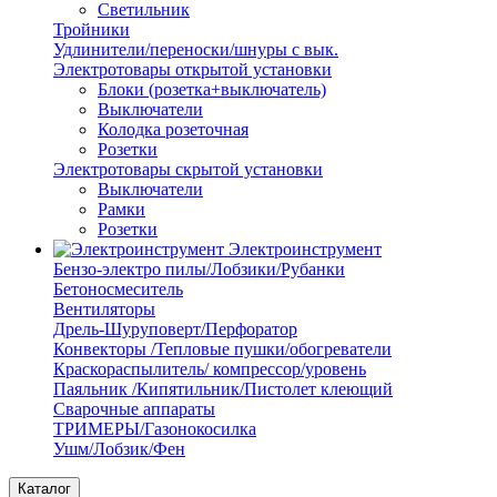
Светильник
Тройники
Удлинители/переноски/шнуры с вык.
Электротовары открытой установки
Блоки (розетка+выключатель)
Выключатели
Колодка розеточная
Розетки
Электротовары скрытой установки
Выключатели
Рамки
Розетки
Электроинструмент
Бензо-электро пилы/Лобзики/Рубанки
Бетоносмеситель
Вентиляторы
Дрель-Шуруповерт/Перфоратор
Конвекторы /Тепловые пушки/обогреватели
Краскораспылитель/ компрессор/уровень
Паяльник /Кипятильник/Пистолет клеющий
Сварочные аппараты
ТРИМЕРЫ/Газонокосилка
Ушм/Лобзик/Фен
Каталог