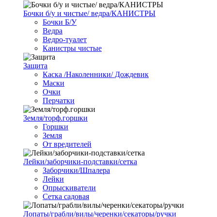
Бочки б/у и чистые/ ведра/КАНИСТРЫ
Бочки Б/У
Ведра
Ведро-туалет
Канистры чистые
Защита
Каска /Наколенники/ Дождевик
Маски
Очки
Перчатки
Земля/торф.горшки
Горшки
Земля
От вредителей
Лейки/заборчики-подставки/сетка
Заборчики/Шпалера
Лейки
Опрыскиватели
Сетка садовая
Лопаты/грабли/вилы/черенки/секаторы/ручки