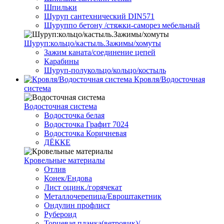
Шпильки
Шуруп сантехнический DIN571
Шуруппо бетону /стяжки-саморез мебельный
Шуруп:кольцо/кастыль.Зажимы/хомуты
Зажим каната/соединение цепей
Карабины
Шуруп-полукольцо/кольцо/костыль
Кровля/Водосточная
система
Водосточная система
Водосточка белая
Водосточка Графит 7024
Водосточка Коричневая
ДЁККЕ
Кровельные материалы
Отлив
Конек/Ендова
Лист оцинк./горячекат
Металлочерепица/Евроштакетник
Ондулин профлист
Рубероид
Торцевая планка(ветровик)/