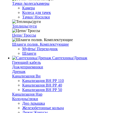
Тачки /колеса/камеры
Камера
Колеса для тачек
Тачки/ Носилки
Теплицы/дуги
Цепи/ Троссы
Шланги полив. Комплектующие
Муфты/ Переходник
Шланги
Сантехника/Дренаж
Греющий кабель
Дождеприемники
Дренаж
Канализация Вн
Канализация ВН РР 110
Канализация ВН РР 40
Канализация ВН РР 50
Канализация Нар
Колодцы/люки
Дно /крышка
Железобетонные кольца
Люки/ Конусы