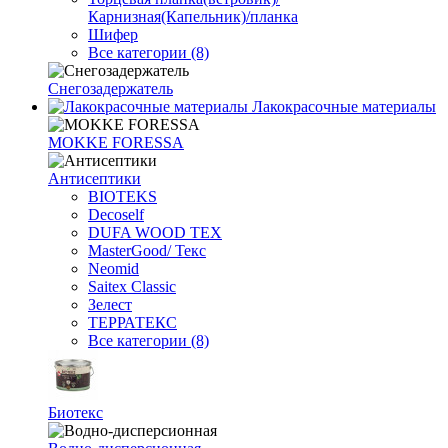
Карнизная(Капельник)/планка
Шифер
Все категории (8)
Снегозадержатель
Лакокрасочные материалы
MOKKE FORESSA
Антисептики
BIOTEKS
Decoself
DUFA WOOD TEX
MasterGood/ Текс
Neomid
Saitex Classic
Зелест
ТЕРРАТЕКС
Все категории (8)
Биотекс