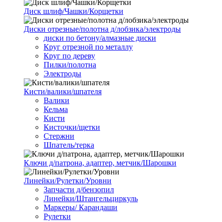
Диск шлиф/Чашки/Корщетки
Диски отрезные/полотна д/лобзика/электроды
диски по бетону/алмазные диски
Круг отрезной по металлу
Круг по дереву
Пилки/полотна
Электроды
Кисти/валики/шпателя
Валики
Кельма
Кисти
Кисточки/щетки
Стержни
Шпатель/терка
Ключи д/патрона, адаптер, метчик/Шарошки
Линейки/Рулетки/Уровни
Запчасти д/бензопил
Линейки/Штангельциркуль
Маркеры/ Карандаши
Рулетки