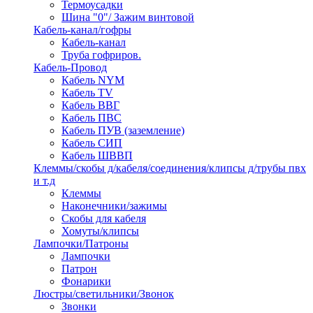
Термоусадки
Шина "0"/ Зажим винтовой
Кабель-канал/гофры
Кабель-канал
Труба гофриров.
Кабель-Провод
Кабель NYM
Кабель TV
Кабель ВВГ
Кабель ПВС
Кабель ПУВ (заземление)
Кабель СИП
Кабель ШВВП
Клеммы/скобы д/кабеля/соединения/клипсы д/трубы пвх
и т.д
Клеммы
Наконечники/зажимы
Скобы для кабеля
Хомуты/клипсы
Лампочки/Патроны
Лампочки
Патрон
Фонарики
Люстры/светильники/Звонок
Звонки