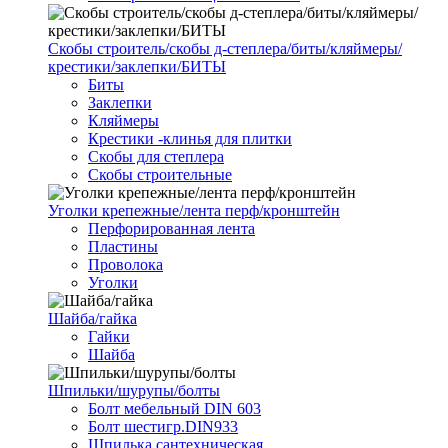
Скобы строитель/скобы д-степлера/биты/кляймеры/
крестики/заклепки/БИТЫ
Биты
Заклепки
Кляймеры
Крестики -клинья для плитки
Скобы для степлера
Скобы строительные
Уголки крепежные/лента перф/кронштейн
Перфорированная лента
Пластины
Проволока
Уголки
Шайба/гайка
Гайки
Шайба
Шпильки/шурупы/болты
Болт мебельный DIN 603
Болт шестигр.DIN933
Шпилька сантехническая