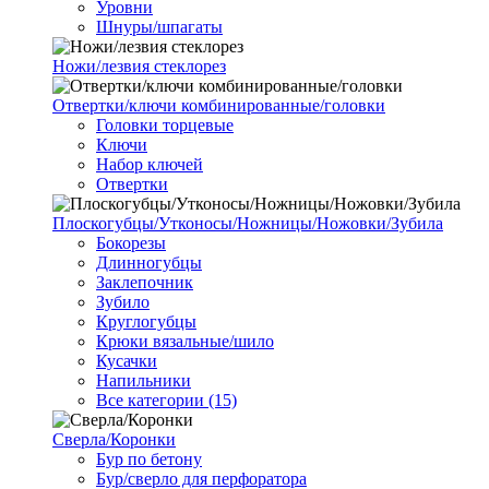
Уровни
Шнуры/шпагаты
Ножи/лезвия стеклорез
Отвертки/ключи комбинированные/головки
Головки торцевые
Ключи
Набор ключей
Отвертки
Плоскогубцы/Утконосы/Ножницы/Ножовки/Зубила
Бокорезы
Длинногубцы
Заклепочник
Зубило
Круглогубцы
Крюки вязальные/шило
Кусачки
Напильники
Все категории (15)
Сверла/Коронки
Бур по бетону
Бур/сверло для перфоратора