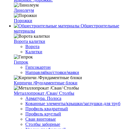
Линолеум
Порожки
Общестроительные
материалы
Ворота калитки
Ворота
Калитки
Гипрок
Гипсокартон
Направляйки/стояки/маяки
Кирпичи /Фундаментные блоки
Металлопрокат /Сваи/ Столбы
Арматура. Полоса
Кованные элементы/крышки/заглушки-для труб
Профиль квадратный
Профиль круглый
Сваи винтовые
Столбы заборные