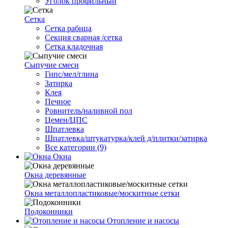
Уголок профильный
Сетка
Cетка рабица
Секция сварная /сетка
Сетка кладочная
Сыпучие смеси
Гипс/мел/глина
Затирка
Клея
Печное
Ровнитель/наливной пол
Цемен/ЦПС
Шпатлевка
Шпатлевка/штукатурка/клей д/плитки/затирка
Все категории (9)
Окна
Окна деревянные
Окна металлопластиковые/москитные сетки
Подоконники
Отопление и насосы