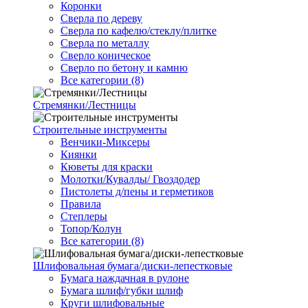
Коронки
Сверла по дереву
Сверла по кафелю/стеклу/плитке
Сверла по металлу
Сверло коническое
Сверло по бетону и камню
Все категории (8)
Стремянки/Лестницы
Строительные инструменты
Венчики-Миксеры
Киянки
Кюветы для краски
Молотки/Кувалды/ Гвоздодер
Пистолеты д/пены и герметиков
Правила
Степлеры
Топор/Колун
Все категории (8)
Шлифовальная бумага/диски-лепестковые
Бумага наждачная в рулоне
Бумага шлиф/губки шлиф
Круги шлифовальные