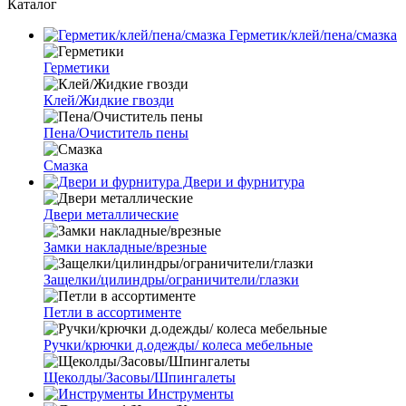
Каталог
Герметик/клей/пена/смазка
Герметики
Клей/Жидкие гвозди
Пена/Очиститель пены
Смазка
Двери и фурнитура
Двери металлические
Замки накладные/врезные
Защелки/цилиндры/ограничители/глазки
Петли в ассортименте
Ручки/крючки д.одежды/ колеса мебельные
Щеколды/Засовы/Шпингалеты
Инструменты