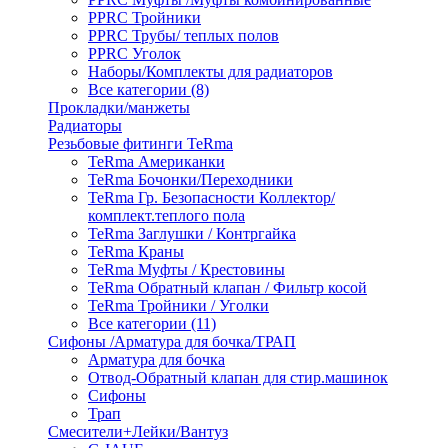
PPRC Тройники
PPRC Трубы/ теплых полов
PPRC Уголок
Наборы/Комплекты для радиаторов
Все категории (8)
Прокладки/манжеты
Радиаторы
Резьбовые фитинги TeRma
TeRma Американки
TeRma Бочонки/Переходники
TeRma Гр. Безопасности Коллектор/
комплект.теплого пола
TeRma Заглушки / Контргайка
TeRma Краны
TeRma Муфты / Крестовины
TeRma Обратный клапан / Фильтр косой
TeRma Тройники / Уголки
Все категории (11)
Сифоны /Арматура для бочка/ТРАП
Арматура для бочка
Отвод-Обратный клапан для стир.машинок
Сифоны
Трап
Смесители+Лейки/Вантуз