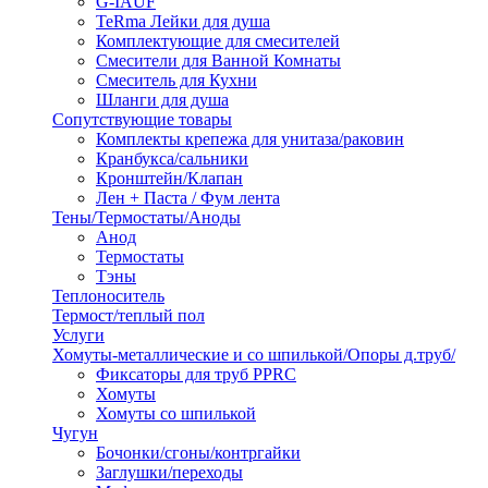
G-IAUF
TeRma Лейки для душа
Комплектующие для смесителей
Смесители для Ванной Комнаты
Смеситель для Кухни
Шланги для душа
Сопутствующие товары
Комплекты крепежа для унитаза/раковин
Кранбукса/сальники
Кронштейн/Клапан
Лен + Паста / Фум лента
Тены/Термостаты/Аноды
Анод
Термостаты
Тэны
Теплоноситель
Термост/теплый пол
Услуги
Хомуты-металлические и со шпилькой/Опоры д.труб/
Фиксаторы для труб PPRC
Хомуты
Хомуты со шпилькой
Чугун
Бочонки/сгоны/контргайки
Заглушки/переходы