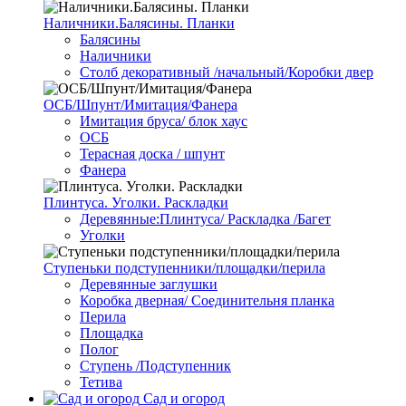
Наличники.Балясины. Планки
Балясины
Наличники
Столб декоративный /начальный/Коробки двер
ОСБ/Шпунт/Имитация/Фанера
Имитация бруса/ блок хаус
ОСБ
Терасная доска / шпунт
Фанера
Плинтуса. Уголки. Раскладки
Деревянные:Плинтуса/ Раскладка /Багет
Уголки
Ступеньки подступенники/площадки/перила
Деревянные заглушки
Коробка дверная/ Соединительня планка
Перила
Площадка
Полог
Ступень /Подступенник
Тетива
Сад и огород