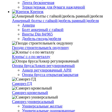
Лента бесконечная
Терки/держак для бумаги наждачной
Крепеж
Анкерный болты с гайкой/дюбель рамный/дюбеля
Анкера
Болт анкерный с гайкой
Винты Din 84/965
Дюбель-гвоздь/дюбеля
Гвозди строительные/к ондулину
Клопы/ с-з по металлу
Опора бруса/Анкер регулировачный
Анкер регулировачный АРН
Опора брусса открытая/закрытая
Саморез ГД
Саморез кровельный
Саморез универсальный
Универсальные желтые
Универсальные оцинкованные