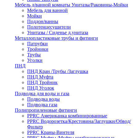
Мебель д/ванной комнаты Унитазы/Раковины-Мойки
Мебель для ванной
Мойки
Поддон/ванны
Полотенцесушители
Унитазы / Сиденье д.унитаза
Металлопластиковые трубы и фитинги
Патрубки
Тройники
Трубы
Уголки
ПНД
ПНД Кран /Трубы /Заглушка
ПНД Муфта
ПНД Тройник
ПНД Уголок
Подводка для воды и газа
Подводка воды
Подводка газа
Полипропиленовые фитинги
PPRC Американка комбинированные
PPRC Водорозетка/Крестовина/Заглушки/Обвод/
Фильтр
PPRC Краны-Винтеля
PPRC Муфты /Муфты комбинированные