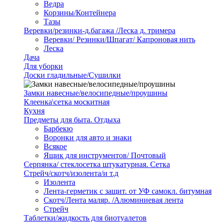
Ведра
Корзины/Контейнера
Тазы
Веревки/резинки-д.багажа /Леска д. тримера
Веревки/ Резинки/Шпагат/ Капроновая нить
Леска
Дача
Для уборки
Доски гладильные/Сушилки
Замки навесные/велосипедные/проушины
Клеенка\сетка москитная
Кухня
Предметы для быта. Отдыха
Барбекю
Воронки для авто и знаки
Всякое
Ящик для инструментов/ Почтовый
Серпянка/ стеклосетка штукатурная. Сетка
Стрейч/скотч/изолента/и т.д
Изолента
Лента-герметик с защит. от УФ самокл. битумная
Скотч/Лента маляр. /Алюминиевая лента
Стрейч
Таблетки/жидкость для биотуалетов