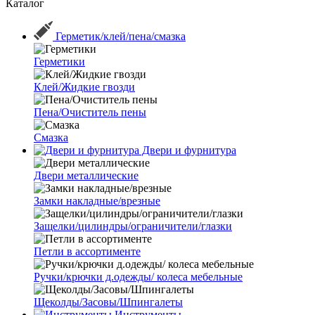
Каталог
Герметик/клей/пена/смазка
Герметики
Клей/Жидкие гвозди
Пена/Очиститель пены
Смазка
Двери и фурнитура
Двери металлические
Замки накладные/врезные
Защелки/цилиндры/ограничители/глазки
Петли в ассортименте
Ручки/крючки д.одежды/ колеса мебельные
Щеколды/Засовы/Шпингалеты
Инструменты