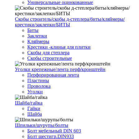
Универсальные оцинкованные
Скобы строитель/скобы д-степлера/биты/кляймеры/
крестики/заклепки/БИТЫ
Биты
Заклепки
Кляймеры
Крестики -клинья для плитки
Скобы для степлера
Скобы строительные
Уголки крепежные/лента перф/кронштейн
Перфорированная лента
Пластины
Проволока
Уголки
Шайба/гайка
Гайки
Шайба
Шпильки/шурупы/болты
Болт мебельный DIN 603
Болт шестигр.DIN933