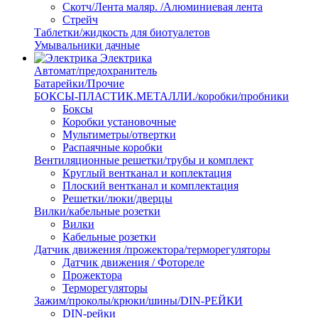
Скотч/Лента маляр. /Алюминиевая лента
Стрейч
Таблетки/жидкость для биотуалетов
Умывальники дачные
Электрика
Автомат/предохранитель
Батарейки/Прочие
БОКСЫ-ПЛАСТИК.МЕТАЛЛИ./коробки/пробники
Боксы
Коробки установочные
Мультиметры/отвертки
Распаячные коробки
Вентиляционные решетки/трубы и комплект
Круглый вентканал и коплектация
Плоский вентканал и комплектация
Решетки/люки/дверцы
Вилки/кабельные розетки
Вилки
Кабельные розетки
Датчик движения /прожектора/терморегуляторы
Датчик движения / Фотореле
Прожектора
Терморегуляторы
Зажим/проколы/крюки/шины/DIN-РЕЙКИ
DIN-рейки