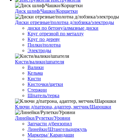
Диск шлиф/Чашки/Корщетки
Диски отрезные/полотна д/лобзика/электроды
диски по бетону/алмазные диски
Круг отрезной по металлу
Круг по дереву
Пилки/полотна
Электроды
Кисти/валики/шпателя
Валики
Кельма
Кисти
Кисточки/щетки
Стержни
Шпатель/терка
Ключи д/патрона, адаптер, метчик/Шарошки
Линейки/Рулетки/Уровни
Запчасти д/бензопил
Линейки/Штангельциркуль
Маркеры/ Карандаши