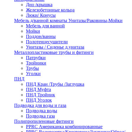
Дно /крышка
Железобетонные кольца
Люки/ Конусы
Мебель д/ванной комнаты Унитазы/Раковины-Мойки
Мебель для ванной
Мойки
Поддон/ванны
Полотенцесушители
Унитазы / Сиденье д.унитаза
Металлопластиковые трубы и фитинги
Патрубки
Тройники
Трубы
Уголки
ПНД
ПНД Кран /Трубы /Заглушка
ПНД Муфта
ПНД Тройник
ПНД Уголок
Подводка для воды и газа
Подводка воды
Подводка газа
Полипропиленовые фитинги
PPRC Американка комбинированные
PPRC Водорозетка/Крестовина/Заглушки/Обвод/