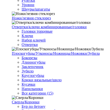
Рулетки
Уровни
Шнуры/шпагаты
Ножи/лезвия стеклорез
Отвертки/ключи комбинированные/головки
Головки торцевые
Ключи
Набор ключей
Отвертки
Плоскогубцы/Утконосы/Ножницы/Ножовки/Зубила
Бокорезы
Длинногубцы
Заклепочник
Зубило
Круглогубцы
Крюки вязальные/шило
Кусачки
Напильники
Все категории (15)
Сверла/Коронки
Бур по бетону