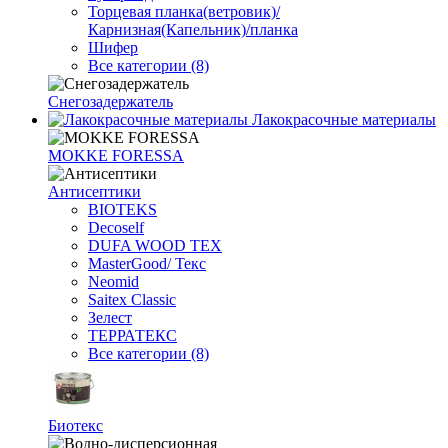
Торцевая планка(ветровик)/
Карнизная(Капельник)/планка
Шифер
Все категории (8)
Снегозадержатель
Лакокрасочные материалы
MOKKE FORESSA
Антисептики
BIOTEKS
Decoself
DUFA WOOD TEX
MasterGood/ Текс
Neomid
Saitex Classic
Зелест
ТЕРРАТЕКС
Все категории (8)
Биотекс