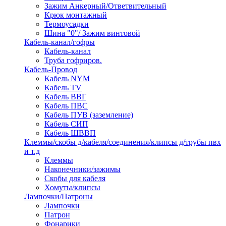
Зажим Анкерный/Ответвительный
Крюк монтажный
Термоусадки
Шина "0"/ Зажим винтовой
Кабель-канал/гофры
Кабель-канал
Труба гофриров.
Кабель-Провод
Кабель NYM
Кабель TV
Кабель ВВГ
Кабель ПВС
Кабель ПУВ (заземление)
Кабель СИП
Кабель ШВВП
Клеммы/скобы д/кабеля/соединения/клипсы д/трубы пвх
и т.д
Клеммы
Наконечники/зажимы
Скобы для кабеля
Хомуты/клипсы
Лампочки/Патроны
Лампочки
Патрон
Фонарики