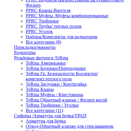
Фильтр
PPRC Краны-Винтеля
PPRC Муфты /Муфты комбинированные
PPRC Тройники
PPRC Трубы/ теплых полов
PPRC Уголок
Наборы/Комплекты для радиаторов
Все категории (8)
Прокладки/манжеты
Радиаторы
Резьбовые фитинги TeRma
TeRma Американки
TeRma Бочонки/Переходники
TeRma Гр. Безопасности Коллектор/
комплект.теплого пола
TeRma Заглушки / Контргайка
TeRma Краны
TeRma Муфты / Крестовины
TeRma Обратный клапан / Фильтр косой
TeRma Тройники / Уголки
Все категории (11)
Сифоны /Арматура для бочка/ТРАП
Арматура для бочка
Отвод-Обратный клапан для стир.машинок