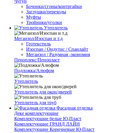
Чугун
Бочонки/сгоны/контргайки
Заглушки/переходы
Муфты
Тройники/уголки
Утеплитель
Мегаизол/Изоспан и т.д
Геотекстиль
Изоспан / Ондутис / Спанлайт
Мегаизол / Разумная -экономия
Пеноплекс/Пенопласт
Подложка/Алюфом
Утеплитель
Утеплитель для окон/дверей
Утеплитель для труб
Фасадная отделка
Деке комплектующие
Комплектующие белые Ю-Пласт
Комплектующие ГРАНД ЛАЙН
Комплектующие Коричневые Ю-Пласт