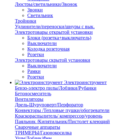
Люстры/светильники/Звонок
Звонки
Светильник
Тройники
Удлинители/переноски/шнуры с вык.
Электротовары открытой установки
Блоки (розетка+выключатель)
Выключатели
Колодка розеточная
Розетки
Электротовары скрытой установки
Выключатели
Рамки
Розетки
Электроинструмент
Бензо-электро пилы/Лобзики/Рубанки
Бетоносмеситель
Вентиляторы
Дрель-Шуруповерт/Перфоратор
Конвекторы /Тепловые пушки/обогреватели
Краскораспылитель/ компрессор/уровень
Паяльник /Кипятильник/Пистолет клеющий
Сварочные аппараты
ТРИМЕРЫ/Газонокосилка
Ушм/Лобзик/Фен