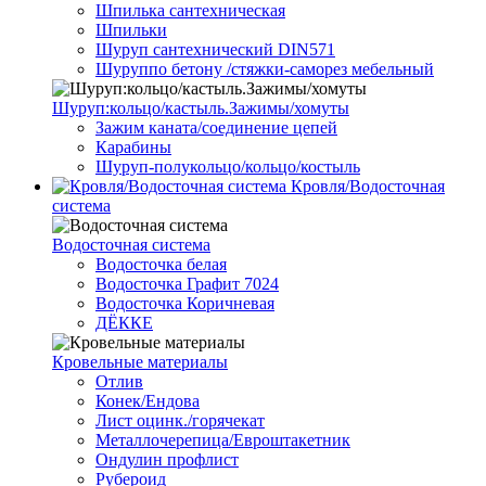
Шпилька сантехническая
Шпильки
Шуруп сантехнический DIN571
Шуруппо бетону /стяжки-саморез мебельный
Шуруп:кольцо/кастыль.Зажимы/хомуты
Зажим каната/соединение цепей
Карабины
Шуруп-полукольцо/кольцо/костыль
Кровля/Водосточная
система
Водосточная система
Водосточка белая
Водосточка Графит 7024
Водосточка Коричневая
ДЁККЕ
Кровельные материалы
Отлив
Конек/Ендова
Лист оцинк./горячекат
Металлочерепица/Евроштакетник
Ондулин профлист
Рубероид