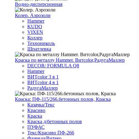
Водно-дисперсионная
Колер. Аэрозоли
Hammer
KUDO
VIXEN
Коллер
Технониколь
Шпатлевка
Краска по металлу Hammer. Витcolor,РадугаМаллер
DECOR/ FORMULA Q8
Hammer
ВИТcolor 3 в 1
ВИТcolor 4 в 1
РадугаМаллер
Краска: ПФ-115/266.бетонных полов, Краска
Казачка/Текс
Красиво
Краска
Краска д/бетонных полов
ПУФАС
Текс/Красиво ПФ-266
Фазенда/Витеко