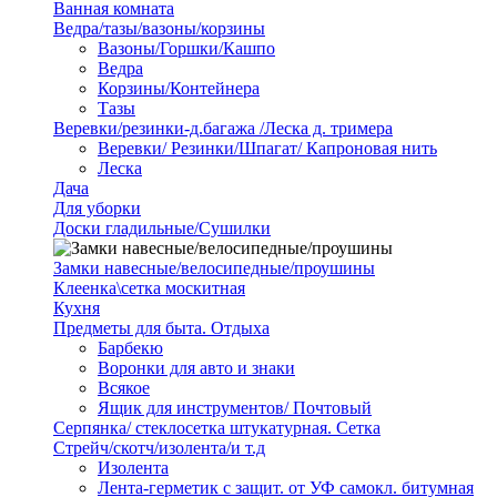
Ванная комната
Ведра/тазы/вазоны/корзины
Вазоны/Горшки/Кашпо
Ведра
Корзины/Контейнера
Тазы
Веревки/резинки-д.багажа /Леска д. тримера
Веревки/ Резинки/Шпагат/ Капроновая нить
Леска
Дача
Для уборки
Доски гладильные/Сушилки
Замки навесные/велосипедные/проушины
Клеенка\сетка москитная
Кухня
Предметы для быта. Отдыха
Барбекю
Воронки для авто и знаки
Всякое
Ящик для инструментов/ Почтовый
Серпянка/ стеклосетка штукатурная. Сетка
Стрейч/скотч/изолента/и т.д
Изолента
Лента-герметик с защит. от УФ самокл. битумная