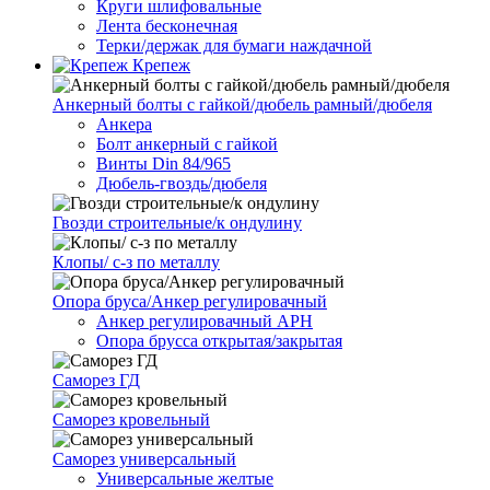
Круги шлифовальные
Лента бесконечная
Терки/держак для бумаги наждачной
Крепеж
Анкерный болты с гайкой/дюбель рамный/дюбеля
Анкера
Болт анкерный с гайкой
Винты Din 84/965
Дюбель-гвоздь/дюбеля
Гвозди строительные/к ондулину
Клопы/ с-з по металлу
Опора бруса/Анкер регулировачный
Анкер регулировачный АРН
Опора брусса открытая/закрытая
Саморез ГД
Саморез кровельный
Саморез универсальный
Универсальные желтые