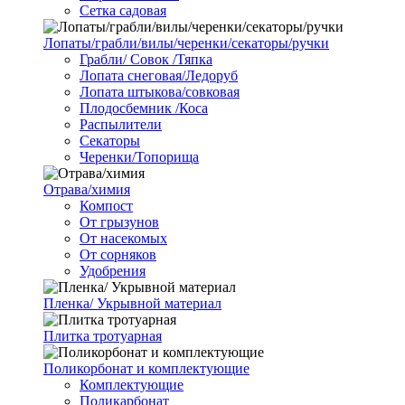
Сетка садовая
Лопаты/грабли/вилы/черенки/секаторы/ручки
Грабли/ Совок /Тяпка
Лопата снеговая/Ледоруб
Лопата штыкова/совковая
Плодосбемник /Коса
Распылители
Секаторы
Черенки/Топорища
Отрава/химия
Компост
От грызунов
От насекомых
От сорняков
Удобрения
Пленка/ Укрывной материал
Плитка тротуарная
Поликорбонат и комплектующие
Комплектующие
Поликарбонат