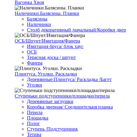
Вагонка Хвоя
Наличники.Балясины. Планки
Балясины
Наличники
Столб декоративный /начальный/Коробки двер
ОСБ/Шпунт/Имитация/Фанера
Имитация бруса/ блок хаус
ОСБ
Терасная доска / шпунт
Фанера
Плинтуса. Уголки. Раскладки
Деревянные:Плинтуса/ Раскладка /Багет
Уголки
Ступеньки подступенники/площадки/перила
Деревянные заглушки
Коробка дверная/ Соединительня планка
Перила
Площадка
Полог
Ступень /Подступенник
Тетива