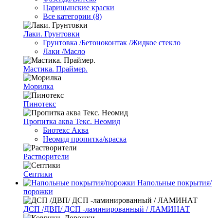
Царицынские краски
Все категории (8)
Лаки. Грунтовки
Грунтовка /Бетоноконтак /Жидкое стекло
Лаки /Масло
Мастика. Праймер.
Морилка
Пинотекс
Пропитка аква Текс. Неомид
Биотекс Аква
Неомид пропитка/краска
Растворители
Септики
Напольные покрытия/
порожки
ДСП /ДВП/ ДСП -ламинированный / ЛАМИНАТ