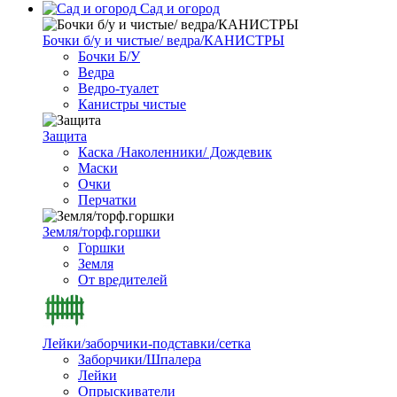
Сад и огород
Бочки б/у и чистые/ ведра/КАНИСТРЫ
Бочки Б/У
Ведра
Ведро-туалет
Канистры чистые
Защита
Каска /Наколенники/ Дождевик
Маски
Очки
Перчатки
Земля/торф.горшки
Горшки
Земля
От вредителей
Лейки/заборчики-подставки/сетка
Заборчики/Шпалера
Лейки
Опрыскиватели