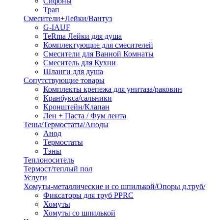
Сифоны
Трап
Смесители+Лейки/Вантуз
G-IAUF
TeRma Лейки для душа
Комплектующие для смесителей
Смесители для Ванной Комнаты
Смеситель для Кухни
Шланги для душа
Сопутствующие товары
Комплекты крепежа для унитаза/раковин
Кранбукса/сальники
Кронштейн/Клапан
Лен + Паста / Фум лента
Тены/Термостаты/Аноды
Анод
Термостаты
Тэны
Теплоноситель
Термост/теплый пол
Услуги
Хомуты-металлические и со шпилькой/Опоры д.труб/
Фиксаторы для труб PPRC
Хомуты
Хомуты со шпилькой