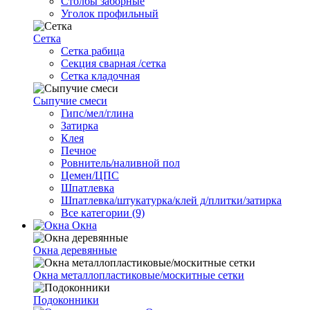
Столбы заборные
Уголок профильный
Сетка
Cетка рабица
Секция сварная /сетка
Сетка кладочная
Сыпучие смеси
Гипс/мел/глина
Затирка
Клея
Печное
Ровнитель/наливной пол
Цемен/ЦПС
Шпатлевка
Шпатлевка/штукатурка/клей д/плитки/затирка
Все категории (9)
Окна
Окна деревянные
Окна металлопластиковые/москитные сетки
Подоконники