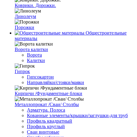
Коврики. Дорожки.
Линолеум
Порожки
Общестроительные
материалы
Ворота калитки
Ворота
Калитки
Гипрок
Гипсокартон
Направляйки/стояки/маяки
Кирпичи /Фундаментные блоки
Металлопрокат /Сваи/ Столбы
Арматура. Полоса
Кованные элементы/крышки/заглушки-для труб
Профиль квадратный
Профиль круглый
Сваи винтовые