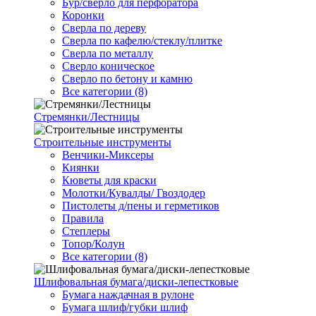
Бур/сверло для перфоратора
Коронки
Сверла по дереву
Сверла по кафелю/стеклу/плитке
Сверла по металлу
Сверло коническое
Сверло по бетону и камню
Все категории (8)
Стремянки/Лестницы
Строительные инструменты
Венчики-Миксеры
Киянки
Кюветы для краски
Молотки/Кувалды/ Гвоздодер
Пистолеты д/пены и герметиков
Правила
Степлеры
Топор/Колун
Все категории (8)
Шлифовальная бумага/диски-лепестковые
Бумага наждачная в рулоне
Бумага шлиф/губки шлиф