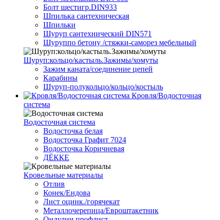
Болт шестигр.DIN933
Шпилька сантехническая
Шпильки
Шуруп сантехнический DIN571
Шуруппо бетону /стяжки-саморез мебельный
Шуруп:кольцо/кастыль.Зажимы/хомуты
Зажим каната/соединение цепей
Карабины
Шуруп-полукольцо/кольцо/костыль
Кровля/Водосточная
система
Водосточная система
Водосточка белая
Водосточка Графит 7024
Водосточка Коричневая
ДЁККЕ
Кровельные материалы
Отлив
Конек/Ендова
Лист оцинк./горячекат
Металлочерепица/Евроштакетник
Ондулин профлист