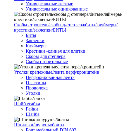
Универсальные желтые
Универсальные оцинкованные
Скобы строитель/скобы д-степлера/биты/кляймеры/
крестики/заклепки/БИТЫ
Биты
Заклепки
Кляймеры
Крестики -клинья для плитки
Скобы для степлера
Скобы строительные
Уголки крепежные/лента перф/кронштейн
Перфорированная лента
Пластины
Проволока
Уголки
Шайба/гайка
Гайки
Шайба
Шпильки/шурупы/болты
Болт мебельный DIN 603