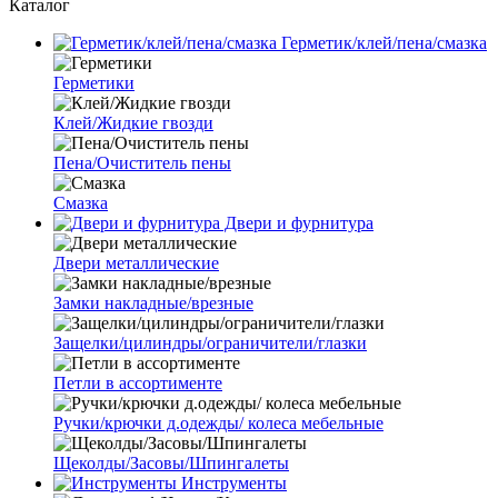
Каталог
Герметик/клей/пена/смазка
Герметики
Клей/Жидкие гвозди
Пена/Очиститель пены
Смазка
Двери и фурнитура
Двери металлические
Замки накладные/врезные
Защелки/цилиндры/ограничители/глазки
Петли в ассортименте
Ручки/крючки д.одежды/ колеса мебельные
Щеколды/Засовы/Шпингалеты
Инструменты