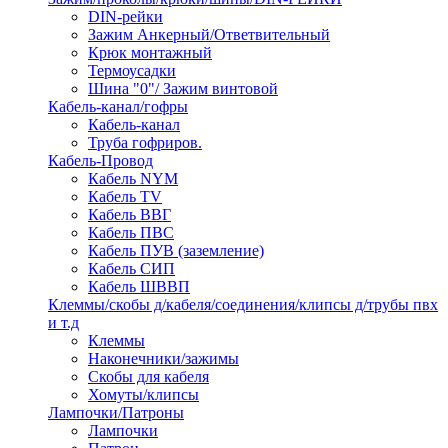
DIN-рейки
Зажим Анкерный/Ответвительный
Крюк монтажный
Термоусадки
Шина "0"/ Зажим винтовой
Кабель-канал/гофры
Кабель-канал
Труба гофриров.
Кабель-Провод
Кабель NYM
Кабель TV
Кабель ВВГ
Кабель ПВС
Кабель ПУВ (заземление)
Кабель СИП
Кабель ШВВП
Клеммы/скобы д/кабеля/соединения/клипсы д/трубы пвх
и т.д
Клеммы
Наконечники/зажимы
Скобы для кабеля
Хомуты/клипсы
Лампочки/Патроны
Лампочки