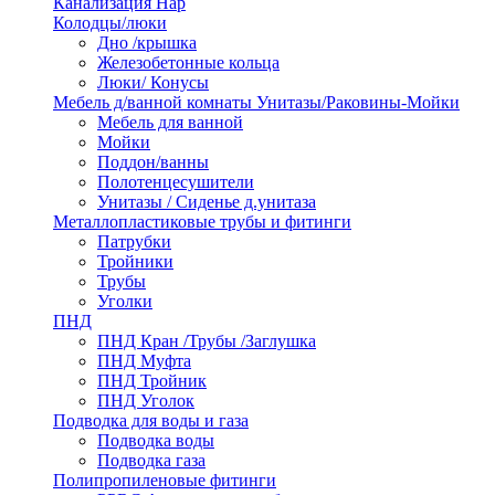
Канализация Нар
Колодцы/люки
Дно /крышка
Железобетонные кольца
Люки/ Конусы
Мебель д/ванной комнаты Унитазы/Раковины-Мойки
Мебель для ванной
Мойки
Поддон/ванны
Полотенцесушители
Унитазы / Сиденье д.унитаза
Металлопластиковые трубы и фитинги
Патрубки
Тройники
Трубы
Уголки
ПНД
ПНД Кран /Трубы /Заглушка
ПНД Муфта
ПНД Тройник
ПНД Уголок
Подводка для воды и газа
Подводка воды
Подводка газа
Полипропиленовые фитинги