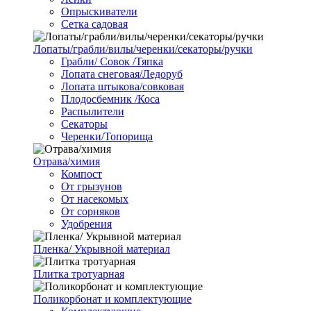
Опрыскиватели
Сетка садовая
Лопаты/грабли/вилы/черенки/секаторы/ручки
Грабли/ Совок /Тяпка
Лопата снеговая/Ледоруб
Лопата штыкова/совковая
Плодосбемник /Коса
Распылители
Секаторы
Черенки/Топорища
Отрава/химия
Компост
От грызунов
От насекомых
От сорняков
Удобрения
Пленка/ Укрывной материал
Плитка тротуарная
Поликорбонат и комплектующие