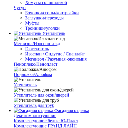
Хомуты со шпилькой
Чугун
Бочонки/сгоны/контргайки
Заглушки/переходы
Муфты
Тройники/уголки
Утеплитель
Мегаизол/Изоспан и т.д
Геотекстиль
Изоспан / Ондутис / Спанлайт
Мегаизол / Разумная -экономия
Пеноплекс/Пенопласт
Подложка/Алюфом
Утеплитель
Утеплитель для окон/дверей
Утеплитель для труб
Фасадная отделка
Деке комплектующие
Комплектующие белые Ю-Пласт
Комплектующие ГРАНД ЛАЙН