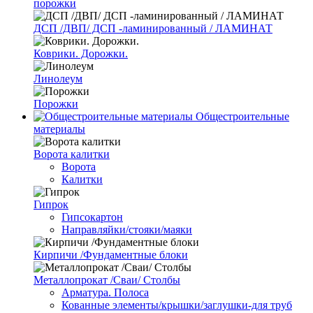
порожки
ДСП /ДВП/ ДСП -ламинированный / ЛАМИНАТ
Коврики. Дорожки.
Линолеум
Порожки
Общестроительные
материалы
Ворота калитки
Ворота
Калитки
Гипрок
Гипсокартон
Направляйки/стояки/маяки
Кирпичи /Фундаментные блоки
Металлопрокат /Сваи/ Столбы
Арматура. Полоса
Кованные элементы/крышки/заглушки-для труб