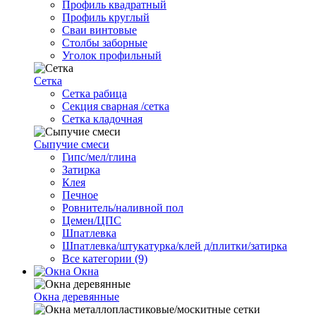
Профиль квадратный
Профиль круглый
Сваи винтовые
Столбы заборные
Уголок профильный
Сетка
Cетка рабица
Секция сварная /сетка
Сетка кладочная
Сыпучие смеси
Гипс/мел/глина
Затирка
Клея
Печное
Ровнитель/наливной пол
Цемен/ЦПС
Шпатлевка
Шпатлевка/штукатурка/клей д/плитки/затирка
Все категории (9)
Окна
Окна деревянные