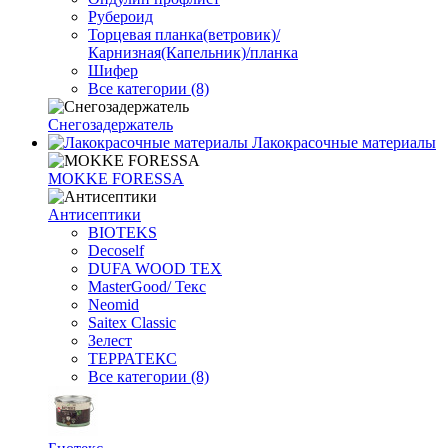
Рубероид
Торцевая планка(ветровик)/
Карнизная(Капельник)/планка
Шифер
Все категории (8)
Снегозадержатель
Лакокрасочные материалы
MOKKE FORESSA
Антисептики
BIOTEKS
Decoself
DUFA WOOD TEX
MasterGood/ Текс
Neomid
Saitex Classic
Зелест
ТЕРРАТЕКС
Все категории (8)