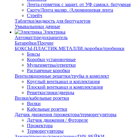
Лента-герметик с защит. от УФ самокл. битумная
Скотч/Лента маляр. /Алюминиевая лента
Стрейч
Таблетки/жидкость для биотуалетов
Умывальники дачные
Электрика
Автомат/предохранитель
Батарейки/Прочие
БОКСЫ-ПЛАСТИК.МЕТАЛЛИ./коробки/пробники
Боксы
Коробки установочные
Мультиметры/отвертки
Распаячные коробки
Вентиляционные решетки/трубы и комплект
Круглый вентканал и коплектация
Плоский вентканал и комплектация
Решетки/люки/дверцы
Вилки/кабельные розетки
Вилки
Кабельные розетки
Датчик движения /прожектора/терморегуляторы
Датчик движения / Фотореле
Прожектора
Терморегуляторы
Зажим/проколы/крюки/шины/DIN-РЕЙКИ