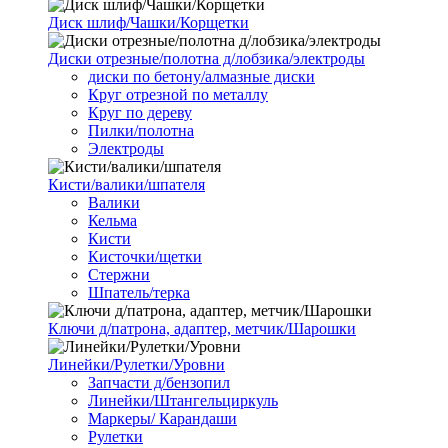
Диск шлиф/Чашки/Корщетки
Диски отрезные/полотна д/лобзика/электроды
диски по бетону/алмазные диски
Круг отрезной по металлу
Круг по дереву
Пилки/полотна
Электроды
Кисти/валики/шпателя
Валики
Кельма
Кисти
Кисточки/щетки
Стержни
Шпатель/терка
Ключи д/патрона, адаптер, метчик/Шарошки
Линейки/Рулетки/Уровни
Запчасти д/бензопил
Линейки/Штангельциркуль
Маркеры/ Карандаши
Рулетки