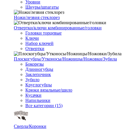
Уровни
Шнуры/шпагаты
Ножи/лезвия стеклорез
Отвертки/ключи комбинированные/головки
Головки торцевые
Ключи
Набор ключей
Отвертки
Плоскогубцы/Утконосы/Ножницы/Ножовки/Зубила
Бокорезы
Длинногубцы
Заклепочник
Зубило
Круглогубцы
Крюки вязальные/шило
Кусачки
Напильники
Все категории (15)
Сверла/Коронки