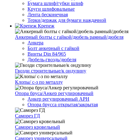
Бумага шлиф/губки шлиф
Круги шлифовальные
Лента бесконечная
Терки/держак для бумаги наждачной
Крепеж
Анкерный болты с гайкой/дюбель рамный/дюбеля
Анкера
Болт анкерный с гайкой
Винты Din 84/965
Дюбель-гвоздь/дюбеля
Гвозди строительные/к ондулину
Клопы/ с-з по металлу
Опора бруса/Анкер регулировачный
Анкер регулировачный АРН
Опора брусса открытая/закрытая
Саморез ГД
Саморез кровельный
Саморез универсальный