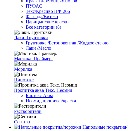
Краска д/бетонных полов
ПУФАС
Текс/Красиво ПФ-266
Фазенда/Витеко
Царицынские краски
Все категории (8)
Лаки. Грунтовки
Грунтовка /Бетоноконтак /Жидкое стекло
Лаки /Масло
Мастика. Праймер.
Морилка
Пинотекс
Пропитка аква Текс. Неомид
Биотекс Аква
Неомид пропитка/краска
Растворители
Септики
Напольные покрытия/