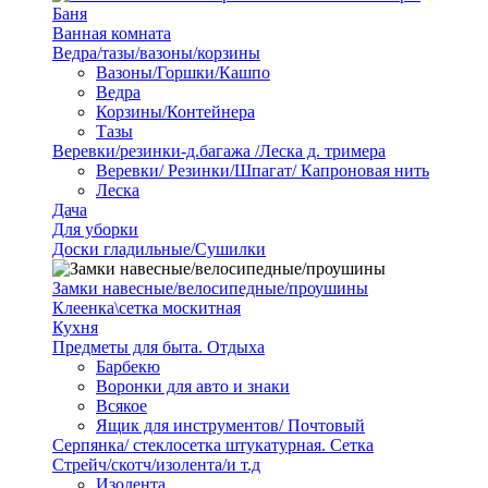
Баня
Ванная комната
Ведра/тазы/вазоны/корзины
Вазоны/Горшки/Кашпо
Ведра
Корзины/Контейнера
Тазы
Веревки/резинки-д.багажа /Леска д. тримера
Веревки/ Резинки/Шпагат/ Капроновая нить
Леска
Дача
Для уборки
Доски гладильные/Сушилки
Замки навесные/велосипедные/проушины
Клеенка\сетка москитная
Кухня
Предметы для быта. Отдыха
Барбекю
Воронки для авто и знаки
Всякое
Ящик для инструментов/ Почтовый
Серпянка/ стеклосетка штукатурная. Сетка
Стрейч/скотч/изолента/и т.д
Изолента