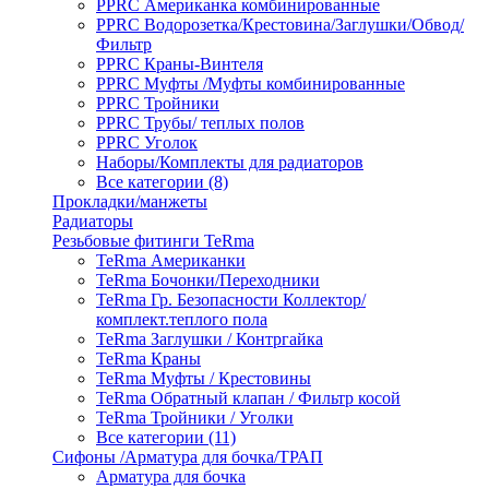
PPRC Американка комбинированные
PPRC Водорозетка/Крестовина/Заглушки/Обвод/
Фильтр
PPRC Краны-Винтеля
PPRC Муфты /Муфты комбинированные
PPRC Тройники
PPRC Трубы/ теплых полов
PPRC Уголок
Наборы/Комплекты для радиаторов
Все категории (8)
Прокладки/манжеты
Радиаторы
Резьбовые фитинги TeRma
TeRma Американки
TeRma Бочонки/Переходники
TeRma Гр. Безопасности Коллектор/
комплект.теплого пола
TeRma Заглушки / Контргайка
TeRma Краны
TeRma Муфты / Крестовины
TeRma Обратный клапан / Фильтр косой
TeRma Тройники / Уголки
Все категории (11)
Сифоны /Арматура для бочка/ТРАП
Арматура для бочка