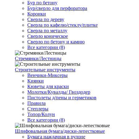
Бур по бетону
Бур/сверло для перфоратора
Коронки
Сверла по дереву
Сверла по кафелю/стеклу/плитке
Сверла по металлу
Сверло коническое
Сверло по бетону и камню
Все категории (8)
Стремянки/Лестницы
Строительные инструменты
Венчики-Миксеры
Киянки
Кюветы для краски
Молотки/Кувалды/ Гвоздодер
Пистолеты д/пены и герметиков
Правила
Степлеры
Топор/Колун
Все категории (8)
Шлифовальная бумага/диски-лепестковые
Бумага наждачная в рулоне