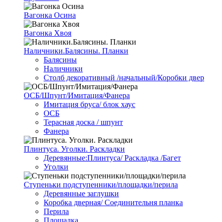
Вагонка Осина
Вагонка Хвоя
Наличники.Балясины. Планки
Балясины
Наличники
Столб декоративный /начальный/Коробки двер
ОСБ/Шпунт/Имитация/Фанера
Имитация бруса/ блок хаус
ОСБ
Терасная доска / шпунт
Фанера
Плинтуса. Уголки. Раскладки
Деревянные:Плинтуса/ Раскладка /Багет
Уголки
Ступеньки подступенники/площадки/перила
Деревянные заглушки
Коробка дверная/ Соединительня планка
Перила
Площадка