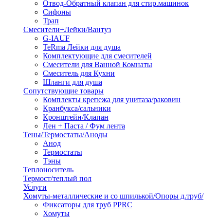
Отвод-Обратный клапан для стир.машинок
Сифоны
Трап
Смесители+Лейки/Вантуз
G-IAUF
TeRma Лейки для душа
Комплектующие для смесителей
Смесители для Ванной Комнаты
Смеситель для Кухни
Шланги для душа
Сопутствующие товары
Комплекты крепежа для унитаза/раковин
Кранбукса/сальники
Кронштейн/Клапан
Лен + Паста / Фум лента
Тены/Термостаты/Аноды
Анод
Термостаты
Тэны
Теплоноситель
Термост/теплый пол
Услуги
Хомуты-металлические и со шпилькой/Опоры д.труб/
Фиксаторы для труб PPRC
Хомуты