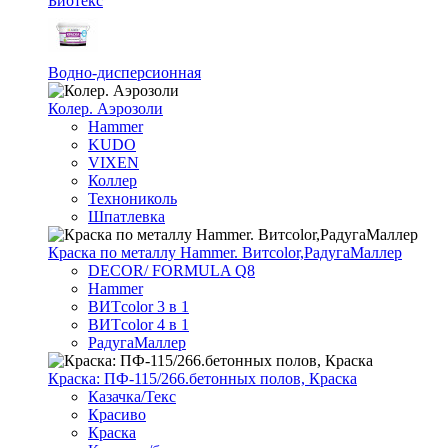
Биотекс
Водно-дисперсионная
Колер. Аэрозоли
Hammer
KUDO
VIXEN
Коллер
Технониколь
Шпатлевка
Краска по металлу Hammer. Витcolor,РадугаМаллер
DECOR/ FORMULA Q8
Hammer
ВИТcolor 3 в 1
ВИТcolor 4 в 1
РадугаМаллер
Краска: ПФ-115/266.бетонных полов, Краска
Казачка/Текс
Красиво
Краска