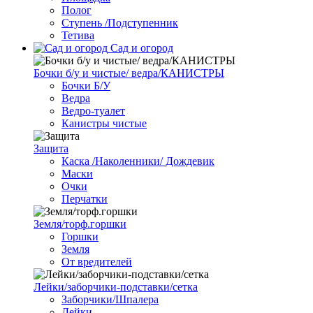
Полог
Ступень /Подступенник
Тетива
Сад и огород
Бочки б/у и чистые/ ведра/КАНИСТРЫ
Бочки Б/У
Ведра
Ведро-туалет
Канистры чистые
Защита
Каска /Наколенники/ Дождевик
Маски
Очки
Перчатки
Земля/торф.горшки
Горшки
Земля
От вредителей
Лейки/заборчики-подставки/сетка
Заборчики/Шпалера
Лейки