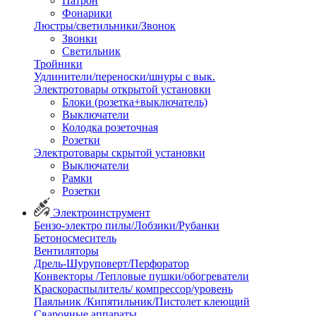
Патрон
Фонарики
Люстры/светильники/Звонок
Звонки
Светильник
Тройники
Удлинители/переноски/шнуры с вык.
Электротовары открытой установки
Блоки (розетка+выключатель)
Выключатели
Колодка розеточная
Розетки
Электротовары скрытой установки
Выключатели
Рамки
Розетки
Электроинструмент
Бензо-электро пилы/Лобзики/Рубанки
Бетоносмеситель
Вентиляторы
Дрель-Шуруповерт/Перфоратор
Конвекторы /Тепловые пушки/обогреватели
Краскораспылитель/ компрессор/уровень
Паяльник /Кипятильник/Пистолет клеющий
Сварочные аппараты