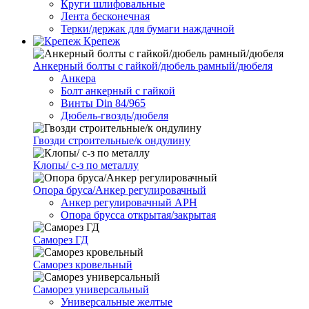
Круги шлифовальные
Лента бесконечная
Терки/держак для бумаги наждачной
Крепеж
Анкерный болты с гайкой/дюбель рамный/дюбеля
Анкера
Болт анкерный с гайкой
Винты Din 84/965
Дюбель-гвоздь/дюбеля
Гвозди строительные/к ондулину
Клопы/ с-з по металлу
Опора бруса/Анкер регулировачный
Анкер регулировачный АРН
Опора брусса открытая/закрытая
Саморез ГД
Саморез кровельный
Саморез универсальный
Универсальные желтые