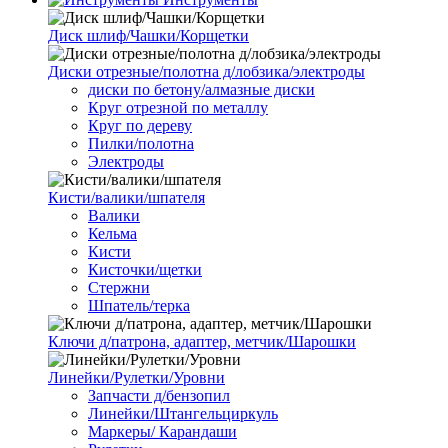
Диск шлиф/Чашки/Корщетки
Диски отрезные/полотна д/лобзика/электроды
диски по бетону/алмазные диски
Круг отрезной по металлу
Круг по дереву
Пилки/полотна
Электроды
Кисти/валики/шпателя
Валики
Кельма
Кисти
Кисточки/щетки
Стержни
Шпатель/терка
Ключи д/патрона, адаптер, метчик/Шарошки
Линейки/Рулетки/Уровни
Запчасти д/бензопил
Линейки/Штангельциркуль
Маркеры/ Карандаши