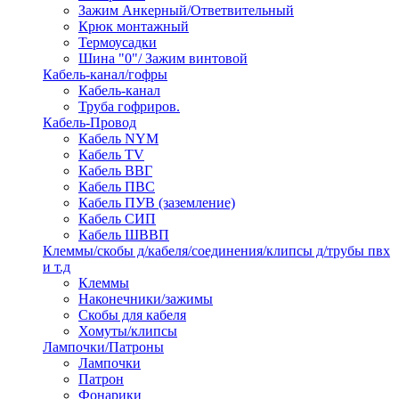
Зажим Анкерный/Ответвительный
Крюк монтажный
Термоусадки
Шина "0"/ Зажим винтовой
Кабель-канал/гофры
Кабель-канал
Труба гофриров.
Кабель-Провод
Кабель NYM
Кабель TV
Кабель ВВГ
Кабель ПВС
Кабель ПУВ (заземление)
Кабель СИП
Кабель ШВВП
Клеммы/скобы д/кабеля/соединения/клипсы д/трубы пвх
и т.д
Клеммы
Наконечники/зажимы
Скобы для кабеля
Хомуты/клипсы
Лампочки/Патроны
Лампочки
Патрон
Фонарики