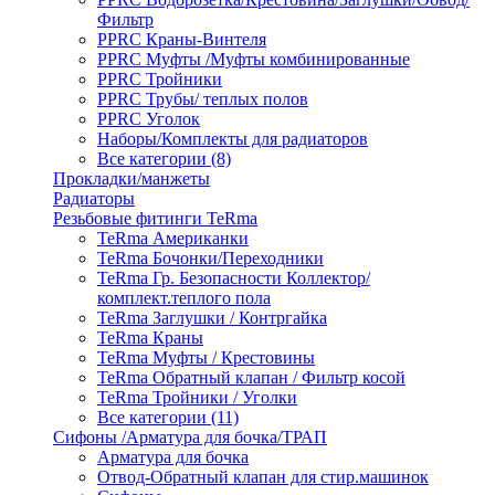
Фильтр
PPRC Краны-Винтеля
PPRC Муфты /Муфты комбинированные
PPRC Тройники
PPRC Трубы/ теплых полов
PPRC Уголок
Наборы/Комплекты для радиаторов
Все категории (8)
Прокладки/манжеты
Радиаторы
Резьбовые фитинги TeRma
TeRma Американки
TeRma Бочонки/Переходники
TeRma Гр. Безопасности Коллектор/
комплект.теплого пола
TeRma Заглушки / Контргайка
TeRma Краны
TeRma Муфты / Крестовины
TeRma Обратный клапан / Фильтр косой
TeRma Тройники / Уголки
Все категории (11)
Сифоны /Арматура для бочка/ТРАП
Арматура для бочка
Отвод-Обратный клапан для стир.машинок