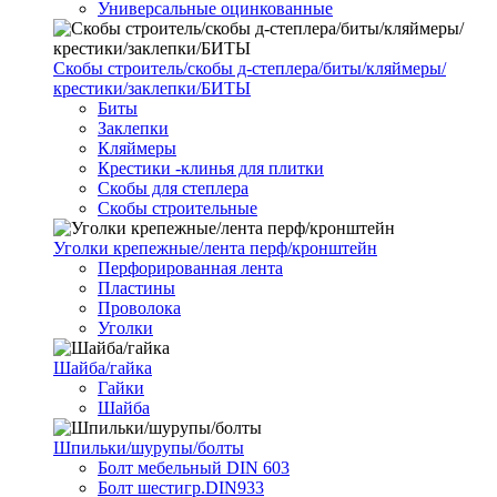
Универсальные оцинкованные
Скобы строитель/скобы д-степлера/биты/кляймеры/
крестики/заклепки/БИТЫ
Биты
Заклепки
Кляймеры
Крестики -клинья для плитки
Скобы для степлера
Скобы строительные
Уголки крепежные/лента перф/кронштейн
Перфорированная лента
Пластины
Проволока
Уголки
Шайба/гайка
Гайки
Шайба
Шпильки/шурупы/болты
Болт мебельный DIN 603
Болт шестигр.DIN933