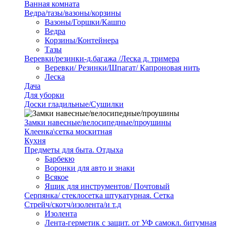
Ванная комната
Ведра/тазы/вазоны/корзины
Вазоны/Горшки/Кашпо
Ведра
Корзины/Контейнера
Тазы
Веревки/резинки-д.багажа /Леска д. тримера
Веревки/ Резинки/Шпагат/ Капроновая нить
Леска
Дача
Для уборки
Доски гладильные/Сушилки
Замки навесные/велосипедные/проушины
Клеенка\сетка москитная
Кухня
Предметы для быта. Отдыха
Барбекю
Воронки для авто и знаки
Всякое
Ящик для инструментов/ Почтовый
Серпянка/ стеклосетка штукатурная. Сетка
Стрейч/скотч/изолента/и т.д
Изолента
Лента-герметик с защит. от УФ самокл. битумная