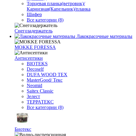
Торцевая планка(ветровик)/
Карнизная(Капельник)/планка
Шифер
Все категории (8)
Снегозадержатель
Лакокрасочные материалы
MOKKE FORESSA
Антисептики
BIOTEKS
Decoself
DUFA WOOD TEX
MasterGood/ Текс
Neomid
Saitex Classic
Зелест
ТЕРРАТЕКС
Все категории (8)
Биотекс