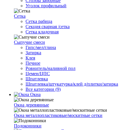
Столбы заборные
Уголок профильный
Сетка
Cетка рабица
Секция сварная /сетка
Сетка кладочная
Сыпучие смеси
Гипс/мел/глина
Затирка
Клея
Печное
Ровнитель/наливной пол
Цемен/ЦПС
Шпатлевка
Шпатлевка/штукатурка/клей д/плитки/затирка
Все категории (9)
Окна
Окна деревянные
Окна металлопластиковые/москитные сетки
Подоконники