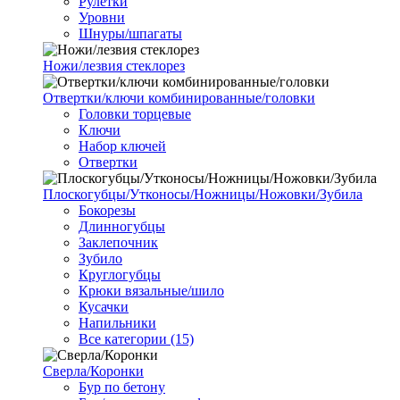
Рулетки
Уровни
Шнуры/шпагаты
Ножи/лезвия стеклорез
Отвертки/ключи комбинированные/головки
Головки торцевые
Ключи
Набор ключей
Отвертки
Плоскогубцы/Утконосы/Ножницы/Ножовки/Зубила
Бокорезы
Длинногубцы
Заклепочник
Зубило
Круглогубцы
Крюки вязальные/шило
Кусачки
Напильники
Все категории (15)
Сверла/Коронки
Бур по бетону