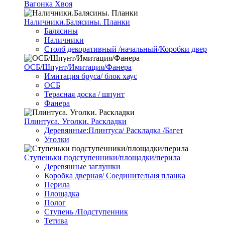
Вагонка Хвоя
Наличники.Балясины. Планки
Балясины
Наличники
Столб декоративный /начальный/Коробки двер
ОСБ/Шпунт/Имитация/Фанера
Имитация бруса/ блок хаус
ОСБ
Терасная доска / шпунт
Фанера
Плинтуса. Уголки. Раскладки
Деревянные:Плинтуса/ Раскладка /Багет
Уголки
Ступеньки подступенники/площадки/перила
Деревянные заглушки
Коробка дверная/ Соединительня планка
Перила
Площадка
Полог
Ступень /Подступенник
Тетива