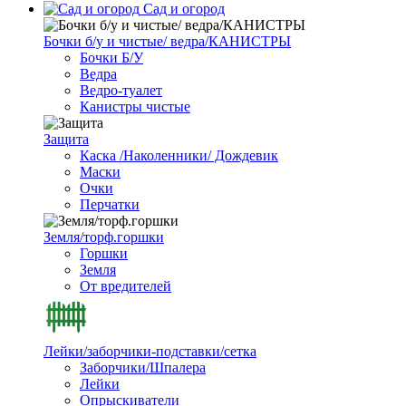
Сад и огород
Бочки б/у и чистые/ ведра/КАНИСТРЫ
Бочки Б/У
Ведра
Ведро-туалет
Канистры чистые
Защита
Каска /Наколенники/ Дождевик
Маски
Очки
Перчатки
Земля/торф.горшки
Горшки
Земля
От вредителей
Лейки/заборчики-подставки/сетка
Заборчики/Шпалера
Лейки
Опрыскиватели