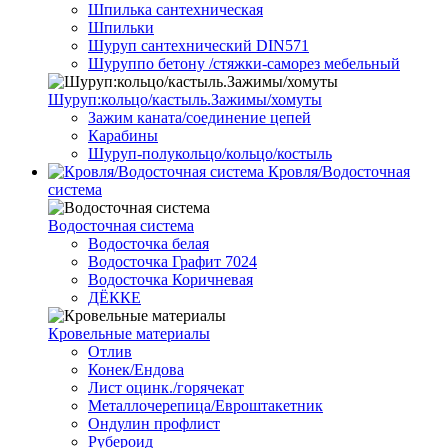
Шпилька сантехническая
Шпильки
Шуруп сантехнический DIN571
Шуруппо бетону /стяжки-саморез мебельный
Шуруп:кольцо/кастыль.Зажимы/хомуты
Зажим каната/соединение цепей
Карабины
Шуруп-полукольцо/кольцо/костыль
Кровля/Водосточная
система
Водосточная система
Водосточка белая
Водосточка Графит 7024
Водосточка Коричневая
ДЁККЕ
Кровельные материалы
Отлив
Конек/Ендова
Лист оцинк./горячекат
Металлочерепица/Евроштакетник
Ондулин профлист
Рубероид