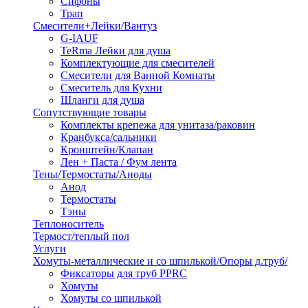
Сифоны
Трап
Смесители+Лейки/Вантуз
G-IAUF
TeRma Лейки для душа
Комплектующие для смесителей
Смесители для Ванной Комнаты
Смеситель для Кухни
Шланги для душа
Сопутствующие товары
Комплекты крепежа для унитаза/раковин
Кранбукса/сальники
Кронштейн/Клапан
Лен + Паста / Фум лента
Тены/Термостаты/Аноды
Анод
Термостаты
Тэны
Теплоноситель
Термост/теплый пол
Услуги
Хомуты-металлические и со шпилькой/Опоры д.труб/
Фиксаторы для труб PPRC
Хомуты
Хомуты со шпилькой