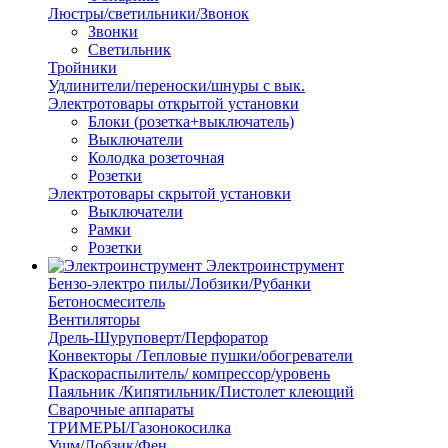
Люстры/светильники/Звонок
Звонки
Светильник
Тройники
Удлинители/переноски/шнуры с вык.
Электротовары открытой установки
Блоки (розетка+выключатель)
Выключатели
Колодка розеточная
Розетки
Электротовары скрытой установки
Выключатели
Рамки
Розетки
Электроинструмент
Бензо-электро пилы/Лобзики/Рубанки
Бетоносмеситель
Вентиляторы
Дрель-Шуруповерт/Перфоратор
Конвекторы /Тепловые пушки/обогреватели
Краскораспылитель/ компрессор/уровень
Паяльник /Кипятильник/Пистолет клеющий
Сварочные аппараты
ТРИМЕРЫ/Газонокосилка
Ушм/Лобзик/Фен