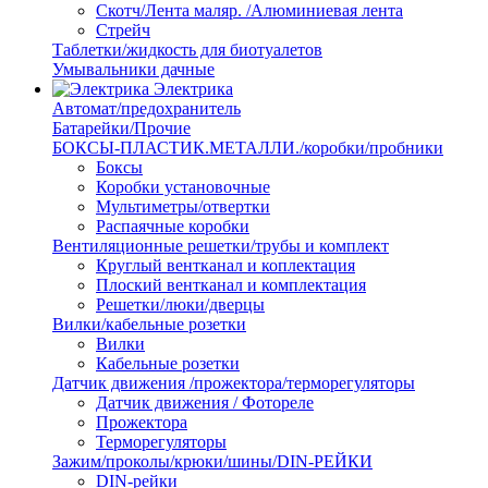
Скотч/Лента маляр. /Алюминиевая лента
Стрейч
Таблетки/жидкость для биотуалетов
Умывальники дачные
Электрика
Автомат/предохранитель
Батарейки/Прочие
БОКСЫ-ПЛАСТИК.МЕТАЛЛИ./коробки/пробники
Боксы
Коробки установочные
Мультиметры/отвертки
Распаячные коробки
Вентиляционные решетки/трубы и комплект
Круглый вентканал и коплектация
Плоский вентканал и комплектация
Решетки/люки/дверцы
Вилки/кабельные розетки
Вилки
Кабельные розетки
Датчик движения /прожектора/терморегуляторы
Датчик движения / Фотореле
Прожектора
Терморегуляторы
Зажим/проколы/крюки/шины/DIN-РЕЙКИ
DIN-рейки