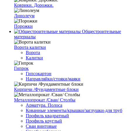
Коврики. Дорожки.
Линолеум
Порожки
Общестроительные
материалы
Ворота калитки
Ворота
Калитки
Гипрок
Гипсокартон
Направляйки/стояки/маяки
Кирпичи /Фундаментные блоки
Металлопрокат /Сваи/ Столбы
Арматура. Полоса
Кованные элементы/крышки/заглушки-для труб
Профиль квадратный
Профиль круглый
Сваи винтовые