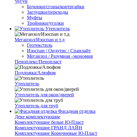
Чугун
Бочонки/сгоны/контргайки
Заглушки/переходы
Муфты
Тройники/уголки
Утеплитель
Мегаизол/Изоспан и т.д
Геотекстиль
Изоспан / Ондутис / Спанлайт
Мегаизол / Разумная -экономия
Пеноплекс/Пенопласт
Подложка/Алюфом
Утеплитель
Утеплитель для окон/дверей
Утеплитель для труб
Фасадная отделка
Деке комплектующие
Комплектующие белые Ю-Пласт
Комплектующие ГРАНД ЛАЙН
Комплектующие Коричневые Ю-Пласт