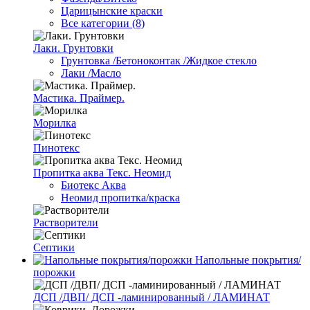
Царицынские краски
Все категории (8)
Лаки. Грунтовки
Грунтовка /Бетоноконтак /Жидкое стекло
Лаки /Масло
Мастика. Праймер.
Морилка
Пинотекс
Пропитка аква Текс. Неомид
Биотекс Аква
Неомид пропитка/краска
Растворители
Септики
Напольные покрытия/
порожки
ДСП /ДВП/ ДСП -ламинированный / ЛАМИНАТ