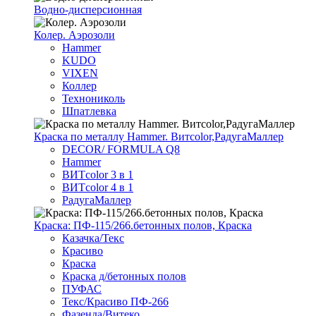
Водно-дисперсионная
Колер. Аэрозоли
Hammer
KUDO
VIXEN
Коллер
Технониколь
Шпатлевка
Краска по металлу Hammer. Витcolor,РадугаМаллер
DECOR/ FORMULA Q8
Hammer
ВИТcolor 3 в 1
ВИТcolor 4 в 1
РадугаМаллер
Краска: ПФ-115/266.бетонных полов, Краска
Казачка/Текс
Красиво
Краска
Краска д/бетонных полов
ПУФАС
Текс/Красиво ПФ-266
Фазенда/Витеко