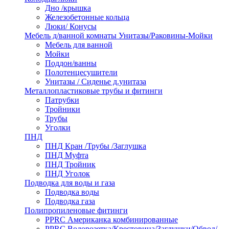
Дно /крышка
Железобетонные кольца
Люки/ Конусы
Мебель д/ванной комнаты Унитазы/Раковины-Мойки
Мебель для ванной
Мойки
Поддон/ванны
Полотенцесушители
Унитазы / Сиденье д.унитаза
Металлопластиковые трубы и фитинги
Патрубки
Тройники
Трубы
Уголки
ПНД
ПНД Кран /Трубы /Заглушка
ПНД Муфта
ПНД Тройник
ПНД Уголок
Подводка для воды и газа
Подводка воды
Подводка газа
Полипропиленовые фитинги
PPRC Американка комбинированные
PPRC Водорозетка/Крестовина/Заглушки/Обвод/