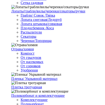
Сетка садовая
Лопаты/грабли/вилы/черенки/секаторы/ручки
Грабли/ Совок /Тяпка
Лопата снеговая/Ледоруб
Лопата штыкова/совковая
Плодосбемник /Коса
Распылители
Секаторы
Черенки/Топорища
Отрава/химия
Компост
От грызунов
От насекомых
От сорняков
Удобрения
Пленка/ Укрывной материал
Плитка тротуарная
Поликорбонат и комплектующие
Комплектующие
Поликарбонат