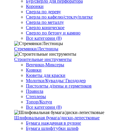
Бур/сверло для перфоратора
Коронки
Сверла по дереву
Сверла по кафелю/стеклу/плитке
Сверла по металлу
Сверло коническое
Сверло по бетону и камню
Все категории (8)
Стремянки/Лестницы
Строительные инструменты
Венчики-Миксеры
Киянки
Кюветы для краски
Молотки/Кувалды/ Гвоздодер
Пистолеты д/пены и герметиков
Правила
Степлеры
Топор/Колун
Все категории (8)
Шлифовальная бумага/диски-лепестковые
Бумага наждачная в рулоне
Бумага шлиф/губки шлиф