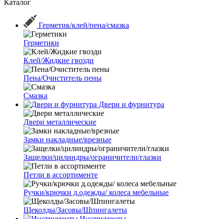
Каталог
Герметик/клей/пена/смазка
Герметики
Клей/Жидкие гвозди
Пена/Очиститель пены
Смазка
Двери и фурнитура
Двери металлические
Замки накладные/врезные
Защелки/цилиндры/ограничители/глазки
Петли в ассортименте
Ручки/крючки д.одежды/ колеса мебельные
Щеколды/Засовы/Шпингалеты
Инструменты