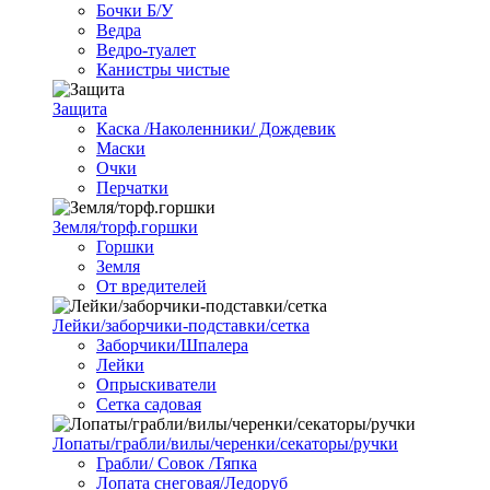
Бочки Б/У
Ведра
Ведро-туалет
Канистры чистые
Защита
Каска /Наколенники/ Дождевик
Маски
Очки
Перчатки
Земля/торф.горшки
Горшки
Земля
От вредителей
Лейки/заборчики-подставки/сетка
Заборчики/Шпалера
Лейки
Опрыскиватели
Сетка садовая
Лопаты/грабли/вилы/черенки/секаторы/ручки
Грабли/ Совок /Тяпка
Лопата снеговая/Ледоруб