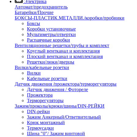
Электрика
Автомат/предохранитель
Батарейки/Прочие
БОКСЫ-ПЛАСТИК.МЕТАЛЛИ./коробки/пробники
Боксы
Коробки установочные
Мультиметры/отвертки
Распаячные коробки
Вентиляционные решетки/трубы и комплект
Круглый вентканал и коплектация
Плоский вентканал и комплектация
Решетки/люки/дверцы
Вилки/кабельные розетки
Вилки
Кабельные розетки
Датчик движения /прожектора/терморегуляторы
Датчик движения / Фотореле
Прожектора
Терморегуляторы
Зажим/проколы/крюки/шины/DIN-РЕЙКИ
DIN-рейки
Зажим Анкерный/Ответвительный
Крюк монтажный
Термоусадки
Шина "0"/ Зажим винтовой