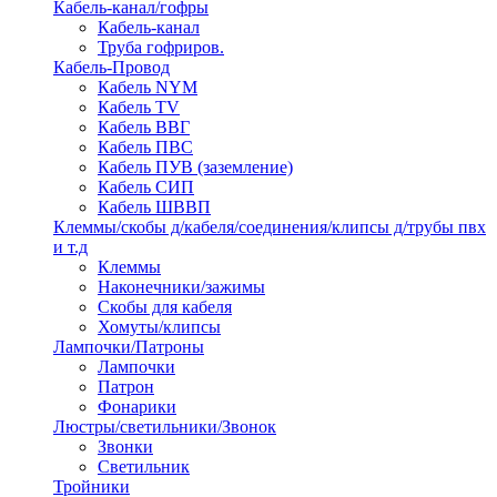
Кабель-канал/гофры
Кабель-канал
Труба гофриров.
Кабель-Провод
Кабель NYM
Кабель TV
Кабель ВВГ
Кабель ПВС
Кабель ПУВ (заземление)
Кабель СИП
Кабель ШВВП
Клеммы/скобы д/кабеля/соединения/клипсы д/трубы пвх
и т.д
Клеммы
Наконечники/зажимы
Скобы для кабеля
Хомуты/клипсы
Лампочки/Патроны
Лампочки
Патрон
Фонарики
Люстры/светильники/Звонок
Звонки
Светильник
Тройники