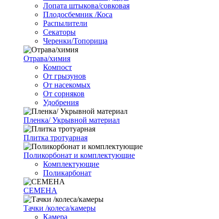
Лопата штыкова/совковая
Плодосбемник /Коса
Распылители
Секаторы
Черенки/Топорища
Отрава/химия
Компост
От грызунов
От насекомых
От сорняков
Удобрения
Пленка/ Укрывной материал
Плитка тротуарная
Поликорбонат и комплектующие
Комплектующие
Поликарбонат
СЕМЕНА
Тачки /колеса/камеры
Камера