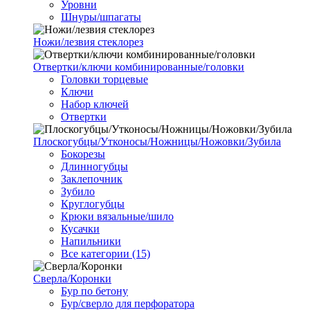
Уровни
Шнуры/шпагаты
Ножи/лезвия стеклорез
Отвертки/ключи комбинированные/головки
Головки торцевые
Ключи
Набор ключей
Отвертки
Плоскогубцы/Утконосы/Ножницы/Ножовки/Зубила
Бокорезы
Длинногубцы
Заклепочник
Зубило
Круглогубцы
Крюки вязальные/шило
Кусачки
Напильники
Все категории (15)
Сверла/Коронки
Бур по бетону
Бур/сверло для перфоратора