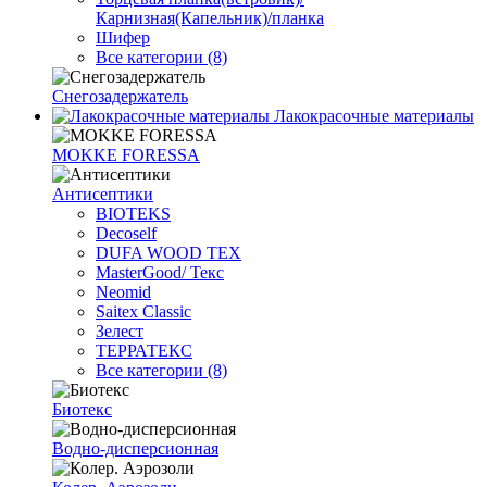
Карнизная(Капельник)/планка
Шифер
Все категории (8)
Снегозадержатель
Лакокрасочные материалы
MOKKE FORESSA
Антисептики
BIOTEKS
Decoself
DUFA WOOD TEX
MasterGood/ Текс
Neomid
Saitex Classic
Зелест
ТЕРРАТЕКС
Все категории (8)
Биотекс
Водно-дисперсионная