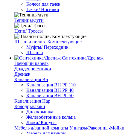
Колеса для тачек
Тачки/ Носилки
Теплицы/дуги
Цепи/ Троссы
Шланги полив. Комплектующие
Муфты/ Переходник
Шланги
Сантехника/Дренаж
Греющий кабель
Дождеприемники
Дренаж
Канализация Вн
Канализация ВН РР 110
Канализация ВН РР 40
Канализация ВН РР 50
Канализация Нар
Колодцы/люки
Дно /крышка
Железобетонные кольца
Люки/ Конусы
Мебель д/ванной комнаты Унитазы/Раковины-Мойки
Мебель для ванной