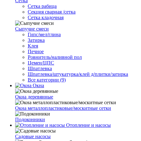
Сетка
Cетка рабица
Секция сварная /сетка
Сетка кладочная
Сыпучие смеси
Гипс/мел/глина
Затирка
Клея
Печное
Ровнитель/наливной пол
Цемен/ЦПС
Шпатлевка
Шпатлевка/штукатурка/клей д/плитки/затирка
Все категории (9)
Окна
Окна деревянные
Окна металлопластиковые/москитные сетки
Подоконники
Отопление и насосы
Cадовые насосы