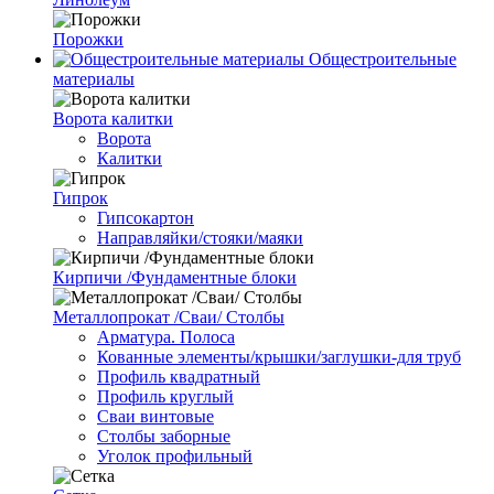
Порожки
Общестроительные
материалы
Ворота калитки
Ворота
Калитки
Гипрок
Гипсокартон
Направляйки/стояки/маяки
Кирпичи /Фундаментные блоки
Металлопрокат /Сваи/ Столбы
Арматура. Полоса
Кованные элементы/крышки/заглушки-для труб
Профиль квадратный
Профиль круглый
Сваи винтовые
Столбы заборные
Уголок профильный