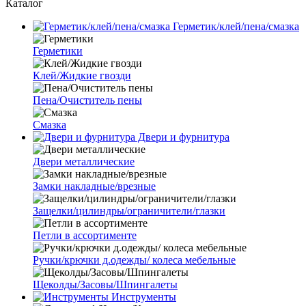
Каталог
Герметик/клей/пена/смазка
Герметики
Клей/Жидкие гвозди
Пена/Очиститель пены
Смазка
Двери и фурнитура
Двери металлические
Замки накладные/врезные
Защелки/цилиндры/ограничители/глазки
Петли в ассортименте
Ручки/крючки д.одежды/ колеса мебельные
Щеколды/Засовы/Шпингалеты
Инструменты