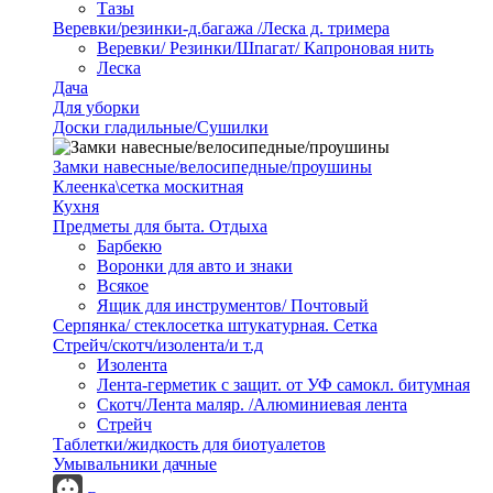
Тазы
Веревки/резинки-д.багажа /Леска д. тримера
Веревки/ Резинки/Шпагат/ Капроновая нить
Леска
Дача
Для уборки
Доски гладильные/Сушилки
Замки навесные/велосипедные/проушины
Клеенка\сетка москитная
Кухня
Предметы для быта. Отдыха
Барбекю
Воронки для авто и знаки
Всякое
Ящик для инструментов/ Почтовый
Серпянка/ стеклосетка штукатурная. Сетка
Стрейч/скотч/изолента/и т.д
Изолента
Лента-герметик с защит. от УФ самокл. битумная
Скотч/Лента маляр. /Алюминиевая лента
Стрейч
Таблетки/жидкость для биотуалетов
Умывальники дачные