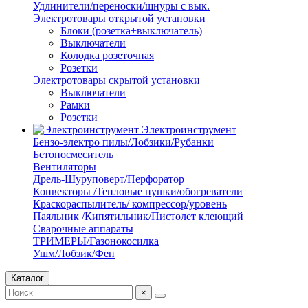
Удлинители/переноски/шнуры с вык.
Электротовары открытой установки
Блоки (розетка+выключатель)
Выключатели
Колодка розеточная
Розетки
Электротовары скрытой установки
Выключатели
Рамки
Розетки
Электроинструмент
Бензо-электро пилы/Лобзики/Рубанки
Бетоносмеситель
Вентиляторы
Дрель-Шуруповерт/Перфоратор
Конвекторы /Тепловые пушки/обогреватели
Краскораспылитель/ компрессор/уровень
Паяльник /Кипятильник/Пистолет клеющий
Сварочные аппараты
ТРИМЕРЫ/Газонокосилка
Ушм/Лобзик/Фен
Каталог
×