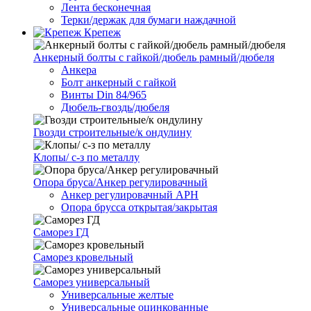
Лента бесконечная
Терки/держак для бумаги наждачной
Крепеж
Анкерный болты с гайкой/дюбель рамный/дюбеля
Анкера
Болт анкерный с гайкой
Винты Din 84/965
Дюбель-гвоздь/дюбеля
Гвозди строительные/к ондулину
Клопы/ с-з по металлу
Опора бруса/Анкер регулировачный
Анкер регулировачный АРН
Опора брусса открытая/закрытая
Саморез ГД
Саморез кровельный
Саморез универсальный
Универсальные желтые
Универсальные оцинкованные