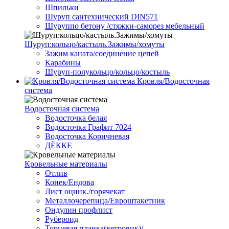
Шпильки
Шуруп сантехнический DIN571
Шуруппо бетону /стяжки-саморез мебельный
Шуруп:кольцо/кастыль.Зажимы/хомуты
Зажим каната/соединение цепей
Карабины
Шуруп-полукольцо/кольцо/костыль
Кровля/Водосточная
система
Водосточная система
Водосточка белая
Водосточка Графит 7024
Водосточка Коричневая
ДЁККЕ
Кровельные материалы
Отлив
Конек/Ендова
Лист оцинк./горячекат
Металлочерепица/Евроштакетник
Ондулин профлист
Рубероид
Торцевая планка(ветровик)/