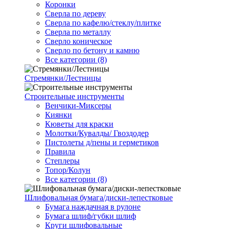
Коронки
Сверла по дереву
Сверла по кафелю/стеклу/плитке
Сверла по металлу
Сверло коническое
Сверло по бетону и камню
Все категории (8)
Стремянки/Лестницы
Строительные инструменты
Венчики-Миксеры
Киянки
Кюветы для краски
Молотки/Кувалды/ Гвоздодер
Пистолеты д/пены и герметиков
Правила
Степлеры
Топор/Колун
Все категории (8)
Шлифовальная бумага/диски-лепестковые
Бумага наждачная в рулоне
Бумага шлиф/губки шлиф
Круги шлифовальные