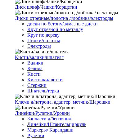
Диск шлиф/Чашки/Корщетки
Диски отрезные/полотна д/лобзика/электроды
диски по бетону/алмазные диски
Круг отрезной по металлу
Круг по дереву
Пилки/полотна
Электроды
Кисти/валики/шпателя
Валики
Кельма
Кисти
Кисточки/щетки
Стержни
Шпатель/терка
Ключи д/патрона, адаптер, метчик/Шарошки
Линейки/Рулетки/Уровни
Запчасти д/бензопил
Линейки/Штангельциркуль
Маркеры/ Карандаши
Рулетки