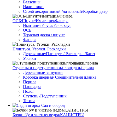
Балясины
Наличники
Столб декоративный /начальный/Коробки двер
ОСБ/Шпунт/Имитация/Фанера
Имитация бруса/ блок хаус
ОСБ
Терасная доска / шпунт
Фанера
Плинтуса. Уголки. Раскладки
Деревянные:Плинтуса/ Раскладка /Багет
Уголки
Ступеньки подступенники/площадки/перила
Деревянные заглушки
Коробка дверная/ Соединительня планка
Перила
Площадка
Полог
Ступень /Подступенник
Тетива
Сад и огород
Бочки б/у и чистые/ ведра/КАНИСТРЫ