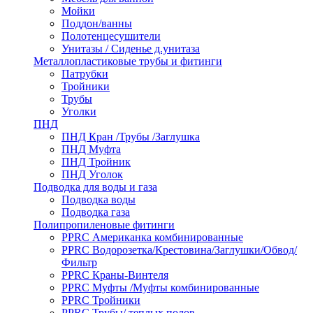
Мойки
Поддон/ванны
Полотенцесушители
Унитазы / Сиденье д.унитаза
Металлопластиковые трубы и фитинги
Патрубки
Тройники
Трубы
Уголки
ПНД
ПНД Кран /Трубы /Заглушка
ПНД Муфта
ПНД Тройник
ПНД Уголок
Подводка для воды и газа
Подводка воды
Подводка газа
Полипропиленовые фитинги
PPRC Американка комбинированные
PPRC Водорозетка/Крестовина/Заглушки/Обвод/
Фильтр
PPRC Краны-Винтеля
PPRC Муфты /Муфты комбинированные
PPRC Тройники
PPRC Трубы/ теплых полов