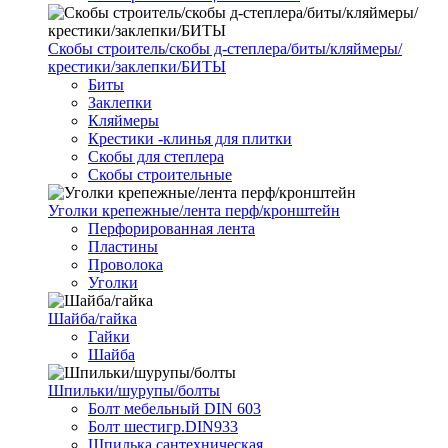
Скобы строитель/скобы д-степлера/биты/кляймеры/
крестики/заклепки/БИТЫ
Биты
Заклепки
Кляймеры
Крестики -клинья для плитки
Скобы для степлера
Скобы строительные
Уголки крепежные/лента перф/кронштейн
Перфорированная лента
Пластины
Проволока
Уголки
Шайба/гайка
Гайки
Шайба
Шпильки/шурупы/болты
Болт мебельный DIN 603
Болт шестигр.DIN933
Шпилька сантехническая