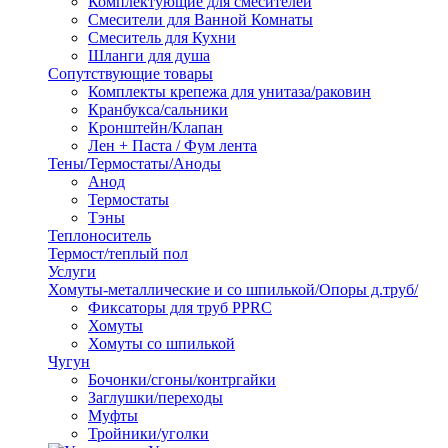
Комплектующие для смесителей
Смесители для Ванной Комнаты
Смеситель для Кухни
Шланги для душа
Сопутствующие товары
Комплекты крепежа для унитаза/раковин
Кранбукса/сальники
Кронштейн/Клапан
Лен + Паста / Фум лента
Тены/Термостаты/Аноды
Анод
Термостаты
Тэны
Теплоноситель
Термост/теплый пол
Услуги
Хомуты-металлические и со шпилькой/Опоры д.труб/
Фиксаторы для труб PPRC
Хомуты
Хомуты со шпилькой
Чугун
Бочонки/сгоны/контргайки
Заглушки/переходы
Муфты
Тройники/уголки