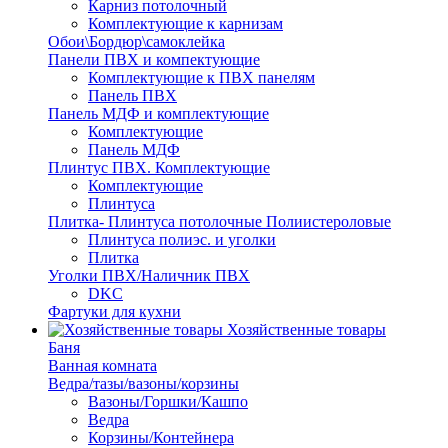
Карниз потолочный
Комплектующие к карнизам
Обои\Бордюр\самоклейка
Панели ПВХ и компектующие
Комплектующие к ПВХ панелям
Панель ПВХ
Панель МДФ и комплектующие
Комплектующие
Панель МДФ
Плинтус ПВХ. Комплектующие
Комплектующие
Плинтуса
Плитка- Плинтуса потолочные Полиистероловые
Плинтуса полиэс. и уголки
Плитка
Уголки ПВХ/Наличник ПВХ
DKC
Фартуки для кухни
Хозяйственные товары
Баня
Ванная комната
Ведра/тазы/вазоны/корзины
Вазоны/Горшки/Кашпо
Ведра
Корзины/Контейнера