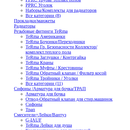
PPRC Уголок
Наборы/Комплекты для радиаторов
Все категории (8)
Прокладки/манжеты
Радиаторы
Резьбовые фитинги TeRma
TeRma Американки
TeRma Бочонки/Переходники
TeRma Гр. Безопасности Коллектор/
комплект.теплого пола
TeRma Заглушки / Контргайка
TeRma Краны
TeRma Муфты / Крестовины
TeRma Обратный клапан / Фильтр косой
TeRma Тройники / Уголки
Все категории (11)
Сифоны /Арматура для бочка/ТРАП
Арматура для бочка
Отвод-Обратный клапан для стир.машинок
Сифоны
Трап
Смесители+Лейки/Вантуз
G-IAUF
TeRma Лейки для душа