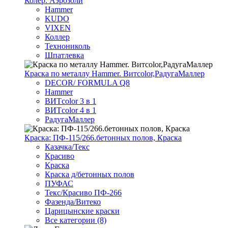
Колер. Аэрозоли
Hammer
KUDO
VIXEN
Коллер
Технониколь
Шпатлевка
Краска по металлу Hammer. Витcolor,РадугаМаллер
DECOR/ FORMULA Q8
Hammer
ВИТcolor 3 в 1
ВИТcolor 4 в 1
РадугаМаллер
Краска: ПФ-115/266.бетонных полов, Краска
Казачка/Текс
Красиво
Краска
Краска д/бетонных полов
ПУФАС
Текс/Красиво ПФ-266
Фазенда/Витеко
Царицынские краски
Все категории (8)