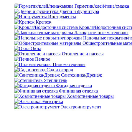
Герметик/клей/пена/смазка
Двери и фурнитура
Инструменты
Крепеж
Кровля/Водосточная сист
Лакокрасочные материалы
Напольные покрытия/п
Общестроительные мат
Окна
Отопление и насосы
Печное
Пиломатериалы
Сад и огород
Сантехника/Дренаж
Утеплитель
Фасадная отделка
Финишная отделка
Хозяйственные товары
Электрика
Электроинструмент