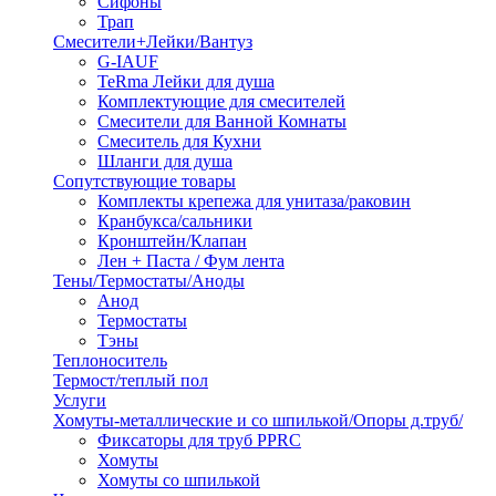
Сифоны
Трап
Смесители+Лейки/Вантуз
G-IAUF
TeRma Лейки для душа
Комплектующие для смесителей
Смесители для Ванной Комнаты
Смеситель для Кухни
Шланги для душа
Сопутствующие товары
Комплекты крепежа для унитаза/раковин
Кранбукса/сальники
Кронштейн/Клапан
Лен + Паста / Фум лента
Тены/Термостаты/Аноды
Анод
Термостаты
Тэны
Теплоноситель
Термост/теплый пол
Услуги
Хомуты-металлические и со шпилькой/Опоры д.труб/
Фиксаторы для труб PPRC
Хомуты
Хомуты со шпилькой