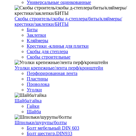
Универсальные оцинкованные
Скобы строитель/скобы д-степлера/биты/кляймеры/
крестики/заклепки/БИТЫ
Биты
Заклепки
Кляймеры
Крестики -клинья для плитки
Скобы для степлера
Скобы строительные
Уголки крепежные/лента перф/кронштейн
Перфорированная лента
Пластины
Проволока
Уголки
Шайба/гайка
Гайки
Шайба
Шпильки/шурупы/болты
Болт мебельный DIN 603
Болт шестигр.DIN933