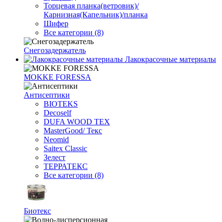
Торцевая планка(ветровик)/
Карнизная(Капельник)/планка
Шифер
Все категории (8)
Снегозадержатель
Лакокрасочные материалы
MOKKE FORESSA
Антисептики
BIOTEKS
Decoself
DUFA WOOD TEX
MasterGood/ Текс
Neomid
Saitex Classic
Зелест
ТЕРРАТЕКС
Все категории (8)
Биотекс