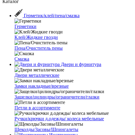
Каталог
Герметик/клей/пена/смазка
Герметики
Клей/Жидкие гвозди
Пена/Очиститель пены
Смазка
Двери и фурнитура
Двери металлические
Замки накладные/врезные
Защелки/цилиндры/ограничители/глазки
Петли в ассортименте
Ручки/крючки д.одежды/ колеса мебельные
Щеколды/Засовы/Шпингалеты
Инструменты