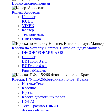
Водно-дисперсионная
Колер. Аэрозоли
Hammer
KUDO
VIXEN
Коллер
Технониколь
Шпатлевка
Краска по металлу Hammer. Витcolor,РадугаМаллер
DECOR/ FORMULA Q8
Hammer
ВИТcolor 3 в 1
ВИТcolor 4 в 1
РадугаМаллер
Краска: ПФ-115/266.бетонных полов, Краска
Казачка/Текс
Красиво
Краска
Краска д/бетонных полов
ПУФАС
Текс/Красиво ПФ-266
Фазенда/Витеко