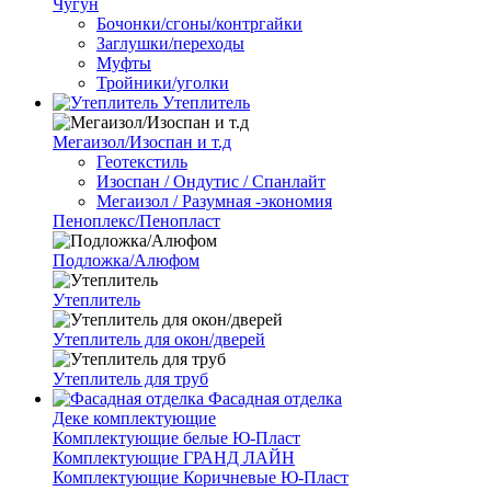
Чугун
Бочонки/сгоны/контргайки
Заглушки/переходы
Муфты
Тройники/уголки
Утеплитель
Мегаизол/Изоспан и т.д
Геотекстиль
Изоспан / Ондутис / Спанлайт
Мегаизол / Разумная -экономия
Пеноплекс/Пенопласт
Подложка/Алюфом
Утеплитель
Утеплитель для окон/дверей
Утеплитель для труб
Фасадная отделка
Деке комплектующие
Комплектующие белые Ю-Пласт
Комплектующие ГРАНД ЛАЙН
Комплектующие Коричневые Ю-Пласт