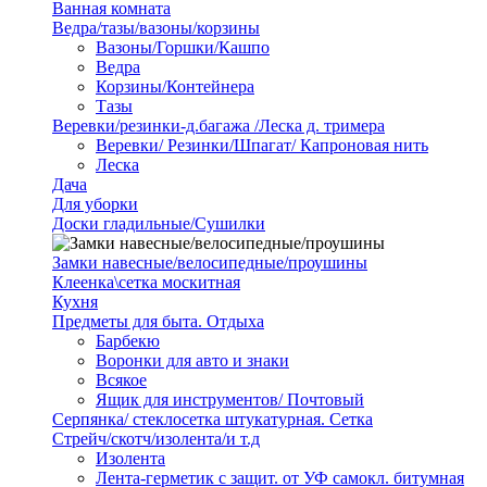
Ванная комната
Ведра/тазы/вазоны/корзины
Вазоны/Горшки/Кашпо
Ведра
Корзины/Контейнера
Тазы
Веревки/резинки-д.багажа /Леска д. тримера
Веревки/ Резинки/Шпагат/ Капроновая нить
Леска
Дача
Для уборки
Доски гладильные/Сушилки
Замки навесные/велосипедные/проушины
Клеенка\сетка москитная
Кухня
Предметы для быта. Отдыха
Барбекю
Воронки для авто и знаки
Всякое
Ящик для инструментов/ Почтовый
Серпянка/ стеклосетка штукатурная. Сетка
Стрейч/скотч/изолента/и т.д
Изолента
Лента-герметик с защит. от УФ самокл. битумная