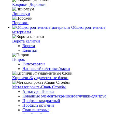
Коврики. Дорожки.
Линолеум
Порожки
Общестроительные
материалы
Ворота калитки
Ворота
Калитки
Гипрок
Гипсокартон
Направляйки/стояки/маяки
Кирпичи /Фундаментные блоки
Металлопрокат /Сваи/ Столбы
Арматура. Полоса
Кованные элементы/крышки/заглушки-для труб
Профиль квадратный
Профиль круглый
Сваи винтовые