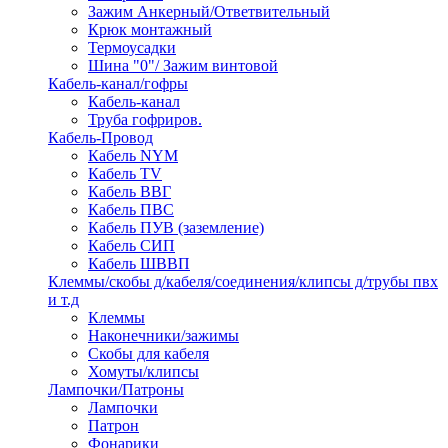
Зажим Анкерный/Ответвительный
Крюк монтажный
Термоусадки
Шина "0"/ Зажим винтовой
Кабель-канал/гофры
Кабель-канал
Труба гофриров.
Кабель-Провод
Кабель NYM
Кабель TV
Кабель ВВГ
Кабель ПВС
Кабель ПУВ (заземление)
Кабель СИП
Кабель ШВВП
Клеммы/скобы д/кабеля/соединения/клипсы д/трубы пвх
и т.д
Клеммы
Наконечники/зажимы
Скобы для кабеля
Хомуты/клипсы
Лампочки/Патроны
Лампочки
Патрон
Фонарики