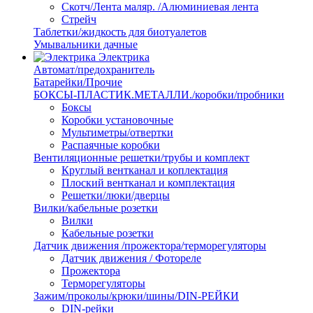
Скотч/Лента маляр. /Алюминиевая лента
Стрейч
Таблетки/жидкость для биотуалетов
Умывальники дачные
Электрика
Автомат/предохранитель
Батарейки/Прочие
БОКСЫ-ПЛАСТИК.МЕТАЛЛИ./коробки/пробники
Боксы
Коробки установочные
Мультиметры/отвертки
Распаячные коробки
Вентиляционные решетки/трубы и комплект
Круглый вентканал и коплектация
Плоский вентканал и комплектация
Решетки/люки/дверцы
Вилки/кабельные розетки
Вилки
Кабельные розетки
Датчик движения /прожектора/терморегуляторы
Датчик движения / Фотореле
Прожектора
Терморегуляторы
Зажим/проколы/крюки/шины/DIN-РЕЙКИ
DIN-рейки