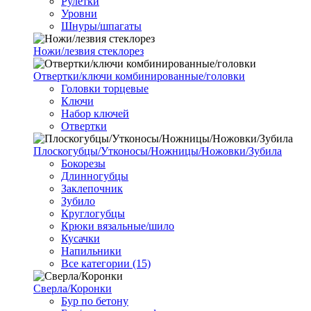
Рулетки
Уровни
Шнуры/шпагаты
Ножи/лезвия стеклорез
Отвертки/ключи комбинированные/головки
Головки торцевые
Ключи
Набор ключей
Отвертки
Плоскогубцы/Утконосы/Ножницы/Ножовки/Зубила
Бокорезы
Длинногубцы
Заклепочник
Зубило
Круглогубцы
Крюки вязальные/шило
Кусачки
Напильники
Все категории (15)
Сверла/Коронки
Бур по бетону