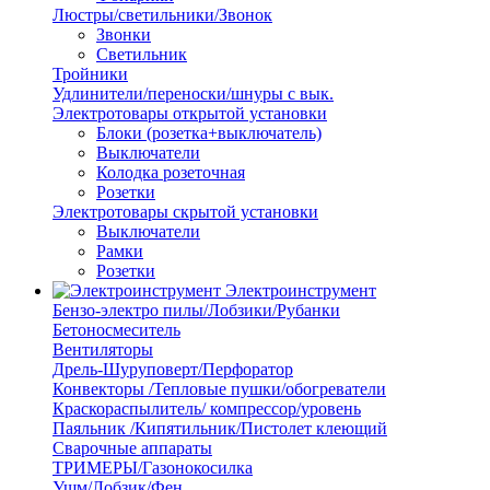
Люстры/светильники/Звонок
Звонки
Светильник
Тройники
Удлинители/переноски/шнуры с вык.
Электротовары открытой установки
Блоки (розетка+выключатель)
Выключатели
Колодка розеточная
Розетки
Электротовары скрытой установки
Выключатели
Рамки
Розетки
Электроинструмент
Бензо-электро пилы/Лобзики/Рубанки
Бетоносмеситель
Вентиляторы
Дрель-Шуруповерт/Перфоратор
Конвекторы /Тепловые пушки/обогреватели
Краскораспылитель/ компрессор/уровень
Паяльник /Кипятильник/Пистолет клеющий
Сварочные аппараты
ТРИМЕРЫ/Газонокосилка
Ушм/Лобзик/Фен