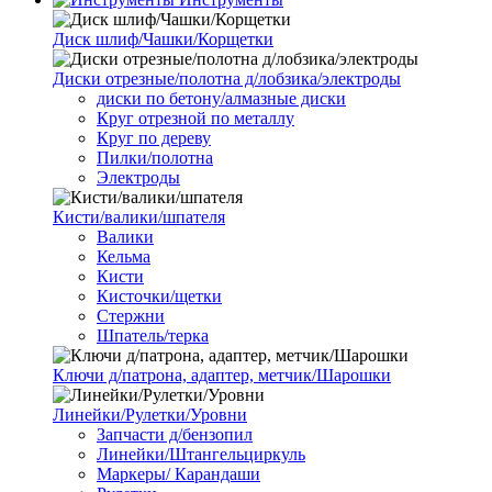
Диск шлиф/Чашки/Корщетки
Диски отрезные/полотна д/лобзика/электроды
диски по бетону/алмазные диски
Круг отрезной по металлу
Круг по дереву
Пилки/полотна
Электроды
Кисти/валики/шпателя
Валики
Кельма
Кисти
Кисточки/щетки
Стержни
Шпатель/терка
Ключи д/патрона, адаптер, метчик/Шарошки
Линейки/Рулетки/Уровни
Запчасти д/бензопил
Линейки/Штангельциркуль
Маркеры/ Карандаши