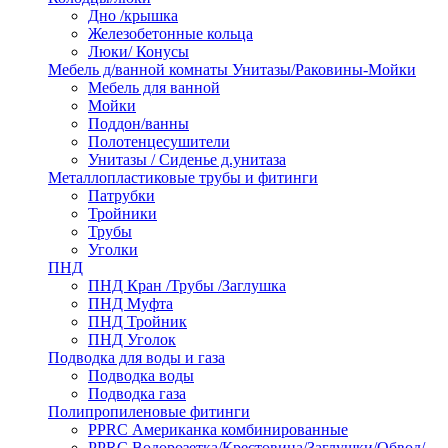
Дно /крышка
Железобетонные кольца
Люки/ Конусы
Мебель д/ванной комнаты Унитазы/Раковины-Мойки
Мебель для ванной
Мойки
Поддон/ванны
Полотенцесушители
Унитазы / Сиденье д.унитаза
Металлопластиковые трубы и фитинги
Патрубки
Тройники
Трубы
Уголки
ПНД
ПНД Кран /Трубы /Заглушка
ПНД Муфта
ПНД Тройник
ПНД Уголок
Подводка для воды и газа
Подводка воды
Подводка газа
Полипропиленовые фитинги
PPRC Американка комбинированные
PPRC Водорозетка/Крестовина/Заглушки/Обвод/