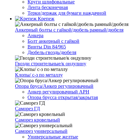
Круги шлифовальные
Лента бесконечная
Терки/держак для бумаги наждачной
Крепеж
Анкерный болты с гайкой/дюбель рамный/дюбеля
Анкера
Болт анкерный с гайкой
Винты Din 84/965
Дюбель-гвоздь/дюбеля
Гвозди строительные/к ондулину
Клопы/ с-з по металлу
Опора бруса/Анкер регулировачный
Анкер регулировачный АРН
Опора брусса открытая/закрытая
Саморез ГД
Саморез кровельный
Саморез универсальный
Универсальные желтые