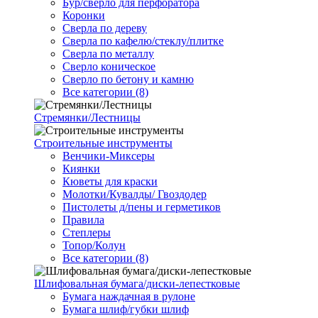
Бур/сверло для перфоратора
Коронки
Сверла по дереву
Сверла по кафелю/стеклу/плитке
Сверла по металлу
Сверло коническое
Сверло по бетону и камню
Все категории (8)
Стремянки/Лестницы
Строительные инструменты
Венчики-Миксеры
Киянки
Кюветы для краски
Молотки/Кувалды/ Гвоздодер
Пистолеты д/пены и герметиков
Правила
Степлеры
Топор/Колун
Все категории (8)
Шлифовальная бумага/диски-лепестковые
Бумага наждачная в рулоне
Бумага шлиф/губки шлиф