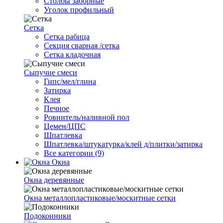
Столбы заборные
Уголок профильный
Сетка
Cетка рабица
Секция сварная /сетка
Сетка кладочная
Сыпучие смеси
Гипс/мел/глина
Затирка
Клея
Печное
Ровнитель/наливной пол
Цемен/ЦПС
Шпатлевка
Шпатлевка/штукатурка/клей д/плитки/затирка
Все категории (9)
Окна
Окна деревянные
Окна металлопластиковые/москитные сетки
Подоконники