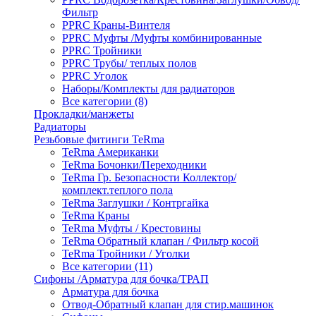
Фильтр
PPRC Краны-Винтеля
PPRC Муфты /Муфты комбинированные
PPRC Тройники
PPRC Трубы/ теплых полов
PPRC Уголок
Наборы/Комплекты для радиаторов
Все категории (8)
Прокладки/манжеты
Радиаторы
Резьбовые фитинги TeRma
TeRma Американки
TeRma Бочонки/Переходники
TeRma Гр. Безопасности Коллектор/
комплект.теплого пола
TeRma Заглушки / Контргайка
TeRma Краны
TeRma Муфты / Крестовины
TeRma Обратный клапан / Фильтр косой
TeRma Тройники / Уголки
Все категории (11)
Сифоны /Арматура для бочка/ТРАП
Арматура для бочка
Отвод-Обратный клапан для стир.машинок