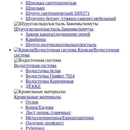
Шпилька сантехническая
Шпильки
Шуруп сантехнический DIN571
Шуруппо бетону /стяжки-саморез мебельный
Шуруп:кольцо/кастыль.Зажимы/хомуты
Зажим каната/соединение цепей
Карабины
Шуруп-полукольцо/кольцо/костыль
Кровля/Водосточная
система
Водосточная система
Водосточка белая
Водосточка Графит 7024
Водосточка Коричневая
ДЁККЕ
Кровельные материалы
Отлив
Конек/Ендова
Лист оцинк./горячекат
Металлочерепица/Евроштакетник
Ондулин профлист
Рубероид