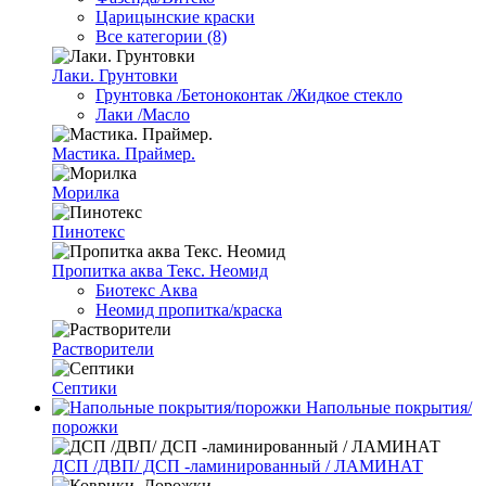
Царицынские краски
Все категории (8)
Лаки. Грунтовки
Грунтовка /Бетоноконтак /Жидкое стекло
Лаки /Масло
Мастика. Праймер.
Морилка
Пинотекс
Пропитка аква Текс. Неомид
Биотекс Аква
Неомид пропитка/краска
Растворители
Септики
Напольные покрытия/
порожки
ДСП /ДВП/ ДСП -ламинированный / ЛАМИНАТ