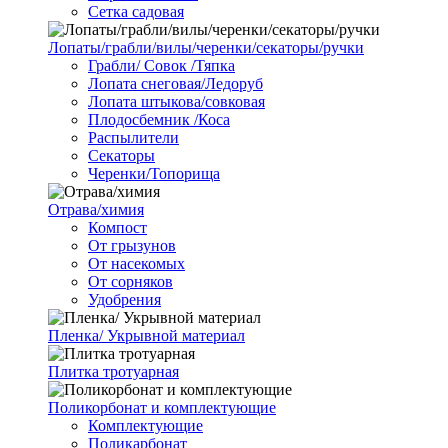
Сетка садовая
Лопаты/грабли/вилы/черенки/секаторы/ручки
Грабли/ Совок /Тяпка
Лопата снеговая/Ледоруб
Лопата штыкова/совковая
Плодосбемник /Коса
Распылители
Секаторы
Черенки/Топорища
Отрава/химия
Компост
От грызунов
От насекомых
От сорняков
Удобрения
Пленка/ Укрывной материал
Плитка тротуарная
Поликорбонат и комплектующие
Комплектующие
Поликарбонат