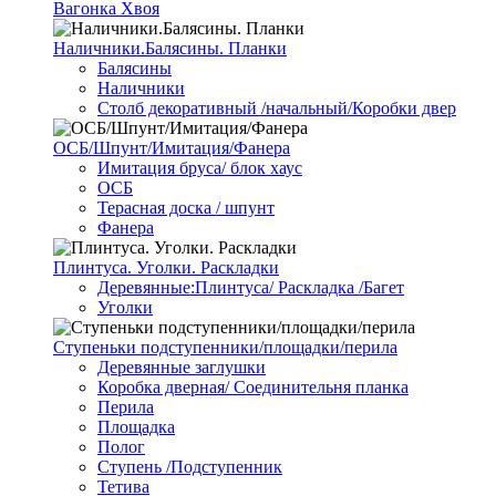
Вагонка Хвоя
Наличники.Балясины. Планки
Балясины
Наличники
Столб декоративный /начальный/Коробки двер
ОСБ/Шпунт/Имитация/Фанера
Имитация бруса/ блок хаус
ОСБ
Терасная доска / шпунт
Фанера
Плинтуса. Уголки. Раскладки
Деревянные:Плинтуса/ Раскладка /Багет
Уголки
Ступеньки подступенники/площадки/перила
Деревянные заглушки
Коробка дверная/ Соединительня планка
Перила
Площадка
Полог
Ступень /Подступенник
Тетива