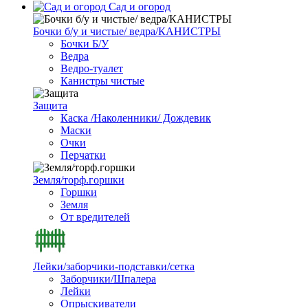
Сад и огород
Бочки б/у и чистые/ ведра/КАНИСТРЫ
Бочки Б/У
Ведра
Ведро-туалет
Канистры чистые
Защита
Каска /Наколенники/ Дождевик
Маски
Очки
Перчатки
Земля/торф.горшки
Горшки
Земля
От вредителей
Лейки/заборчики-подставки/сетка
Заборчики/Шпалера
Лейки
Опрыскиватели