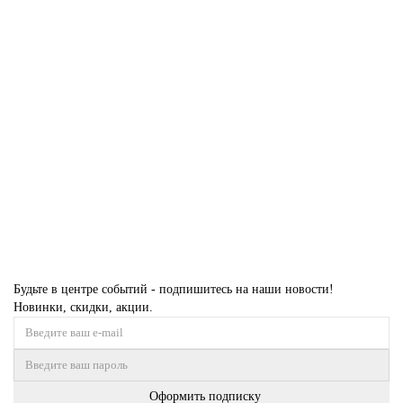
Выключатель 1-кл внутр.10А IP20 Сл.Кость Индикатор 6078635
0
100 р
Закончился
Будьте в центре событий - подпишитесь на наши новости!
Новинки, скидки, акции.
Оформить подписку