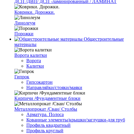
ДСП /ДВП/ ДСП -ламинированный / ЛАМИНАТ
Коврики. Дорожки.
Линолеум
Порожки
Общестроительные
материалы
Ворота калитки
Ворота
Калитки
Гипрок
Гипсокартон
Направляйки/стояки/маяки
Кирпичи /Фундаментные блоки
Металлопрокат /Сваи/ Столбы
Арматура. Полоса
Кованные элементы/крышки/заглушки-для труб
Профиль квадратный
Профиль круглый