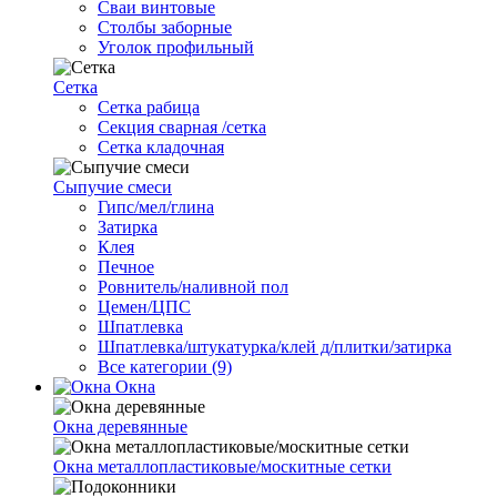
Сваи винтовые
Столбы заборные
Уголок профильный
Сетка
Cетка рабица
Секция сварная /сетка
Сетка кладочная
Сыпучие смеси
Гипс/мел/глина
Затирка
Клея
Печное
Ровнитель/наливной пол
Цемен/ЦПС
Шпатлевка
Шпатлевка/штукатурка/клей д/плитки/затирка
Все категории (9)
Окна
Окна деревянные
Окна металлопластиковые/москитные сетки