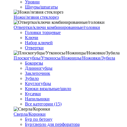
Уровни
Шнуры/шпагаты
Ножи/лезвия стеклорез
Отвертки/ключи комбинированные/головки
Головки торцевые
Ключи
Набор ключей
Отвертки
Плоскогубцы/Утконосы/Ножницы/Ножовки/Зубила
Бокорезы
Длинногубцы
Заклепочник
Зубило
Круглогубцы
Крюки вязальные/шило
Кусачки
Напильники
Все категории (15)
Сверла/Коронки
Бур по бетону
Бур/сверло для перфоратора