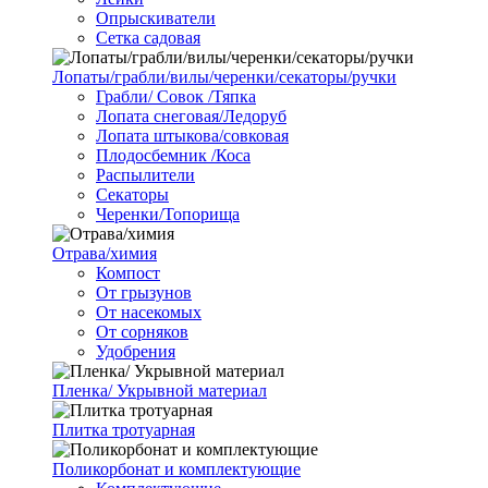
Опрыскиватели
Сетка садовая
Лопаты/грабли/вилы/черенки/секаторы/ручки
Грабли/ Совок /Тяпка
Лопата снеговая/Ледоруб
Лопата штыкова/совковая
Плодосбемник /Коса
Распылители
Секаторы
Черенки/Топорища
Отрава/химия
Компост
От грызунов
От насекомых
От сорняков
Удобрения
Пленка/ Укрывной материал
Плитка тротуарная
Поликорбонат и комплектующие