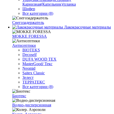
Карнизная(Капельник)/планка
Шифер
Все категории (8)
Снегозадержатель
Лакокрасочные материалы
MOKKE FORESSA
Антисептики
BIOTEKS
Decoself
DUFA WOOD TEX
MasterGood/ Текс
Neomid
Saitex Classic
Зелест
ТЕРРАТЕКС
Все категории (8)
Биотекс
Водно-дисперсионная