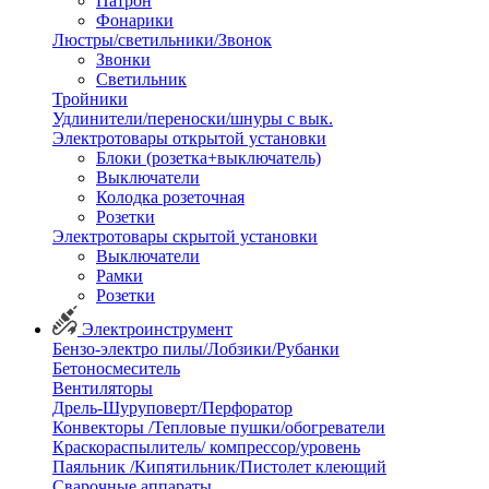
Патрон
Фонарики
Люстры/светильники/Звонок
Звонки
Светильник
Тройники
Удлинители/переноски/шнуры с вык.
Электротовары открытой установки
Блоки (розетка+выключатель)
Выключатели
Колодка розеточная
Розетки
Электротовары скрытой установки
Выключатели
Рамки
Розетки
Электроинструмент
Бензо-электро пилы/Лобзики/Рубанки
Бетоносмеситель
Вентиляторы
Дрель-Шуруповерт/Перфоратор
Конвекторы /Тепловые пушки/обогреватели
Краскораспылитель/ компрессор/уровень
Паяльник /Кипятильник/Пистолет клеющий
Сварочные аппараты