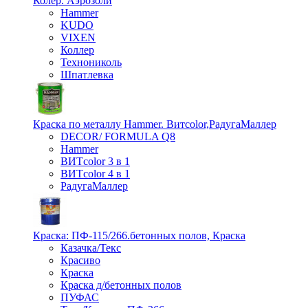
Колер. Аэрозоли
Hammer
KUDO
VIXEN
Коллер
Технониколь
Шпатлевка
Краска по металлу Hammer. Витcolor,РадугаМаллер
DECOR/ FORMULA Q8
Hammer
ВИТcolor 3 в 1
ВИТcolor 4 в 1
РадугаМаллер
Краска: ПФ-115/266.бетонных полов, Краска
Казачка/Текс
Красиво
Краска
Краска д/бетонных полов
ПУФАС