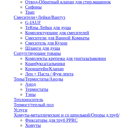
Отвод-Обратный клапан для стир.машинок
Сифоны
Трап
Смесители+Лейки/Вантуз
G-IAUF
TeRma Лейки для душа
Комплектующие для смесителей
Смесители для Ванной Комнаты
Смеситель для Кухни
Шланги для душа
Сопутствующие товары
Комплекты крепежа для унитаза/раковин
Кранбукса/сальники
Кронштейн/Клапан
Лен + Паста / Фум лента
Тены/Термостаты/Аноды
Анод
Термостаты
Тэны
Теплоноситель
Термост/теплый пол
Услуги
Хомуты-металлические и со шпилькой/Опоры д.труб/
Фиксаторы для труб PPRC
Хомуты