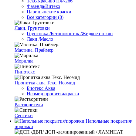
Текс/Красиво ПФ-266
Фазенда/Витеко
Царицынские краски
Все категории (8)
Лаки. Грунтовки
Грунтовка /Бетоноконтак /Жидкое стекло
Лаки /Масло
Мастика. Праймер.
Морилка
Пинотекс
Пропитка аква Текс. Неомид
Биотекс Аква
Неомид пропитка/краска
Растворители
Септики
Напольные покрытия/
порожки