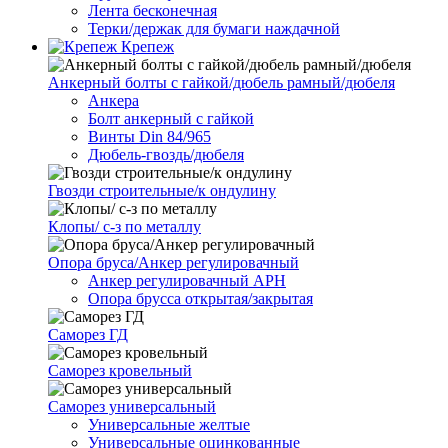
Лента бесконечная
Терки/держак для бумаги наждачной
Крепеж
Анкерный болты с гайкой/дюбель рамный/дюбеля
Анкера
Болт анкерный с гайкой
Винты Din 84/965
Дюбель-гвоздь/дюбеля
Гвозди строительные/к ондулину
Клопы/ с-з по металлу
Опора бруса/Анкер регулировачный
Анкер регулировачный АРН
Опора брусса открытая/закрытая
Саморез ГД
Саморез кровельный
Саморез универсальный
Универсальные желтые
Универсальные оцинкованные