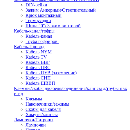
DIN-рейки
Зажим Анкерный/Ответвительный
Крюк монтажный
Термоусадки
Шина "0"/ Зажим винтовой
Кабель-канал/гофры
Кабель-канал
Труба гофриров.
Кабель-Провод
Кабель NYM
Кабель TV
Кабель ВВГ
Кабель ПВС
Кабель ПУВ (заземление)
Кабель СИП
Кабель ШВВП
Клеммы/скобы д/кабеля/соединения/клипсы д/трубы пвх
и т.д
Клеммы
Наконечники/зажимы
Скобы для кабеля
Хомуты/клипсы
Лампочки/Патроны
Лампочки