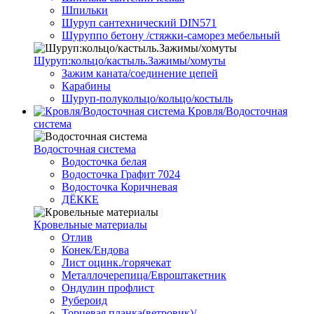
Шпильки
Шуруп сантехнический DIN571
Шуруппо бетону /стяжки-саморез мебельный
Шуруп:кольцо/кастыль.Зажимы/хомуты
Зажим каната/соединение цепей
Карабины
Шуруп-полукольцо/кольцо/костыль
Кровля/Водосточная
система
Водосточная система
Водосточка белая
Водосточка Графит 7024
Водосточка Коричневая
ДЁККЕ
Кровельные материалы
Отлив
Конек/Ендова
Лист оцинк./горячекат
Металлочерепица/Евроштакетник
Ондулин профлист
Рубероид
Торцевая планка(ветровик)/