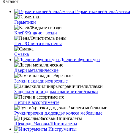
Каталог
Герметик/клей/пена/смазка
Герметики
Клей/Жидкие гвозди
Пена/Очиститель пены
Смазка
Двери и фурнитура
Двери металлические
Замки накладные/врезные
Защелки/цилиндры/ограничители/глазки
Петли в ассортименте
Ручки/крючки д.одежды/ колеса мебельные
Щеколды/Засовы/Шпингалеты
Инструменты