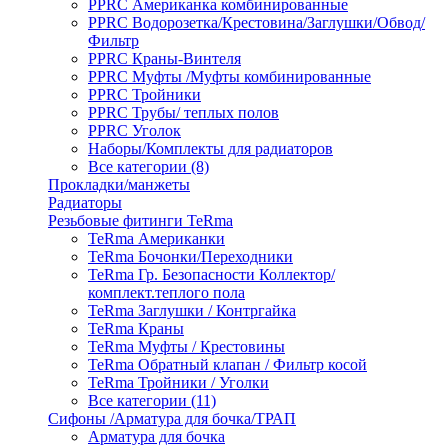
PPRC Американка комбинированные
PPRC Водорозетка/Крестовина/Заглушки/Обвод/
Фильтр
PPRC Краны-Винтеля
PPRC Муфты /Муфты комбинированные
PPRC Тройники
PPRC Трубы/ теплых полов
PPRC Уголок
Наборы/Комплекты для радиаторов
Все категории (8)
Прокладки/манжеты
Радиаторы
Резьбовые фитинги TeRma
TeRma Американки
TeRma Бочонки/Переходники
TeRma Гр. Безопасности Коллектор/
комплект.теплого пола
TeRma Заглушки / Контргайка
TeRma Краны
TeRma Муфты / Крестовины
TeRma Обратный клапан / Фильтр косой
TeRma Тройники / Уголки
Все категории (11)
Сифоны /Арматура для бочка/ТРАП
Арматура для бочка