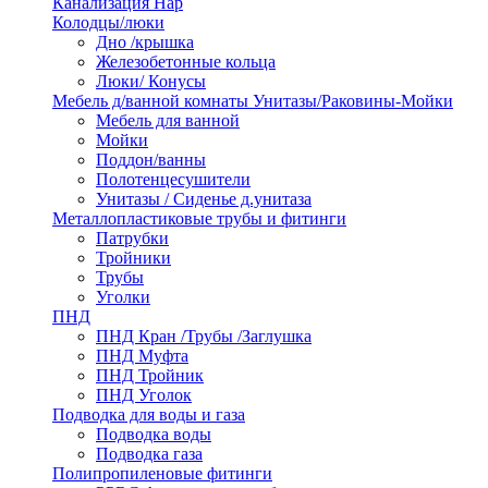
Канализация Нар
Колодцы/люки
Дно /крышка
Железобетонные кольца
Люки/ Конусы
Мебель д/ванной комнаты Унитазы/Раковины-Мойки
Мебель для ванной
Мойки
Поддон/ванны
Полотенцесушители
Унитазы / Сиденье д.унитаза
Металлопластиковые трубы и фитинги
Патрубки
Тройники
Трубы
Уголки
ПНД
ПНД Кран /Трубы /Заглушка
ПНД Муфта
ПНД Тройник
ПНД Уголок
Подводка для воды и газа
Подводка воды
Подводка газа
Полипропиленовые фитинги