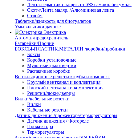
Лента-герметик с защит. от УФ самокл. битумная
Скотч/Лента маляр. /Алюминиевая лента
Стрейч
Таблетки/жидкость для биотуалетов
Умывальники дачные
Электрика
Автомат/предохранитель
Батарейки/Прочие
БОКСЫ-ПЛАСТИК.МЕТАЛЛИ./коробки/пробники
Боксы
Коробки установочные
Мультиметры/отвертки
Распаячные коробки
Вентиляционные решетки/трубы и комплект
Круглый вентканал и коплектация
Плоский вентканал и комплектация
Решетки/люки/дверцы
Вилки/кабельные розетки
Вилки
Кабельные розетки
Датчик движения /прожектора/терморегуляторы
Датчик движения / Фотореле
Прожектора
Терморегуляторы
Зажим/проколы/крюки/шины/DIN-РЕЙКИ