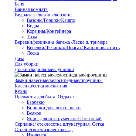
Баня
Ванная комната
Ведра/тазы/вазоны/корзины
Вазоны/Горшки/Кашпо
Ведра
Корзины/Контейнера
Тазы
Веревки/резинки-д.багажа /Леска д. тримера
Веревки/ Резинки/Шпагат/ Капроновая нить
Леска
Дача
Для уборки
Доски гладильные/Сушилки
Замки навесные/велосипедные/проушины
Клеенка\сетка москитная
Кухня
Предметы для быта. Отдыха
Барбекю
Воронки для авто и знаки
Всякое
Ящик для инструментов/ Почтовый
Серпянка/ стеклосетка штукатурная. Сетка
Стрейч/скотч/изолента/и т.д
Изолента