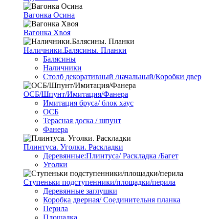
Вагонка Осина
Вагонка Хвоя
Наличники.Балясины. Планки
Балясины
Наличники
Столб декоративный /начальный/Коробки двер
ОСБ/Шпунт/Имитация/Фанера
Имитация бруса/ блок хаус
ОСБ
Терасная доска / шпунт
Фанера
Плинтуса. Уголки. Раскладки
Деревянные:Плинтуса/ Раскладка /Багет
Уголки
Ступеньки подступенники/площадки/перила
Деревянные заглушки
Коробка дверная/ Соединительня планка
Перила
Площадка