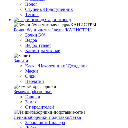
Полог
Ступень /Подступенник
Тетива
Сад и огород
Бочки б/у и чистые/ ведра/КАНИСТРЫ
Бочки Б/У
Ведра
Ведро-туалет
Канистры чистые
Защита
Каска /Наколенники/ Дождевик
Маски
Очки
Перчатки
Земля/торф.горшки
Горшки
Земля
От вредителей
Лейки/заборчики-подставки/сетка
Заборчики/Шпалера
Лейки