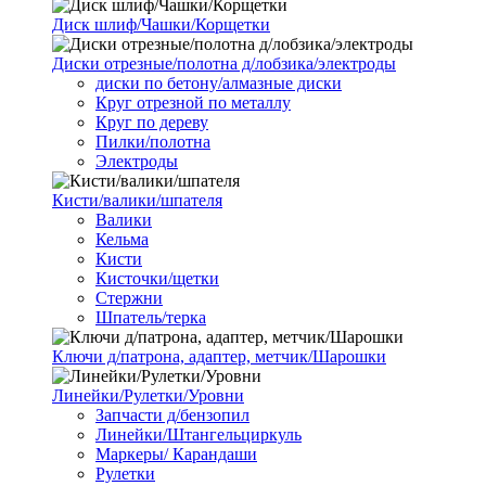
Диск шлиф/Чашки/Корщетки
Диски отрезные/полотна д/лобзика/электроды
диски по бетону/алмазные диски
Круг отрезной по металлу
Круг по дереву
Пилки/полотна
Электроды
Кисти/валики/шпателя
Валики
Кельма
Кисти
Кисточки/щетки
Стержни
Шпатель/терка
Ключи д/патрона, адаптер, метчик/Шарошки
Линейки/Рулетки/Уровни
Запчасти д/бензопил
Линейки/Штангельциркуль
Маркеры/ Карандаши
Рулетки