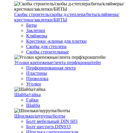
Скобы строитель/скобы д-степлера/биты/кляймеры/
крестики/заклепки/БИТЫ
Биты
Заклепки
Кляймеры
Крестики -клинья для плитки
Скобы для степлера
Скобы строительные
Уголки крепежные/лента перф/кронштейн
Перфорированная лента
Пластины
Проволока
Уголки
Шайба/гайка
Гайки
Шайба
Шпильки/шурупы/болты
Болт мебельный DIN 603
Болт шестигр.DIN933
Шпилька сантехническая