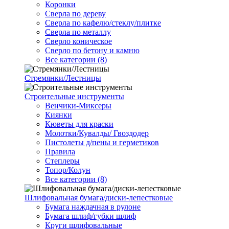
Коронки
Сверла по дереву
Сверла по кафелю/стеклу/плитке
Сверла по металлу
Сверло коническое
Сверло по бетону и камню
Все категории (8)
Стремянки/Лестницы
Строительные инструменты
Венчики-Миксеры
Киянки
Кюветы для краски
Молотки/Кувалды/ Гвоздодер
Пистолеты д/пены и герметиков
Правила
Степлеры
Топор/Колун
Все категории (8)
Шлифовальная бумага/диски-лепестковые
Бумага наждачная в рулоне
Бумага шлиф/губки шлиф
Круги шлифовальные