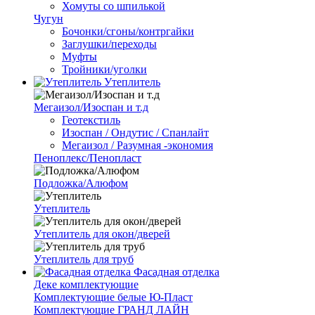
Хомуты со шпилькой
Чугун
Бочонки/сгоны/контргайки
Заглушки/переходы
Муфты
Тройники/уголки
Утеплитель
Мегаизол/Изоспан и т.д
Геотекстиль
Изоспан / Ондутис / Спанлайт
Мегаизол / Разумная -экономия
Пеноплекс/Пенопласт
Подложка/Алюфом
Утеплитель
Утеплитель для окон/дверей
Утеплитель для труб
Фасадная отделка
Деке комплектующие
Комплектующие белые Ю-Пласт
Комплектующие ГРАНД ЛАЙН