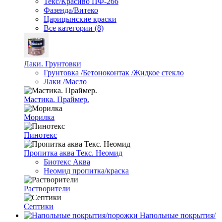
Текс/Красиво ПФ-266
Фазенда/Витеко
Царицынские краски
Все категории (8)
Лаки. Грунтовки
Грунтовка /Бетоноконтак /Жидкое стекло
Лаки /Масло
Мастика. Праймер.
Морилка
Пинотекс
Пропитка аква Текс. Неомид
Биотекс Аква
Неомид пропитка/краска
Растворители
Септики
Напольные покрытия/