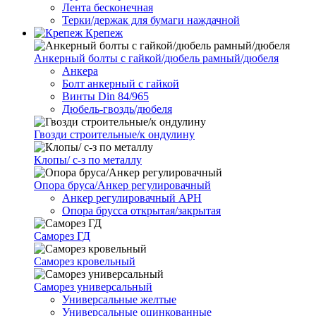
Лента бесконечная
Терки/держак для бумаги наждачной
Крепеж
Анкерный болты с гайкой/дюбель рамный/дюбеля
Анкера
Болт анкерный с гайкой
Винты Din 84/965
Дюбель-гвоздь/дюбеля
Гвозди строительные/к ондулину
Клопы/ с-з по металлу
Опора бруса/Анкер регулировачный
Анкер регулировачный АРН
Опора брусса открытая/закрытая
Саморез ГД
Саморез кровельный
Саморез универсальный
Универсальные желтые
Универсальные оцинкованные