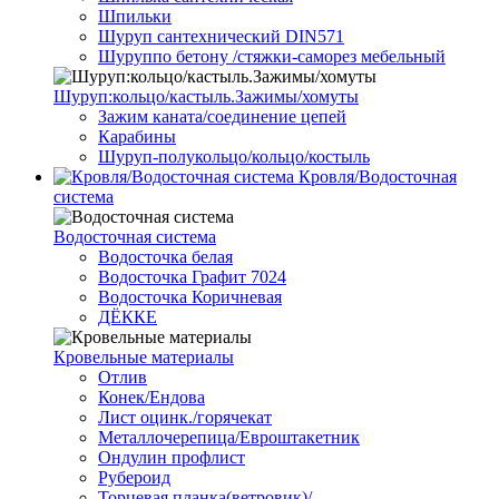
Шпильки
Шуруп сантехнический DIN571
Шуруппо бетону /стяжки-саморез мебельный
Шуруп:кольцо/кастыль.Зажимы/хомуты
Зажим каната/соединение цепей
Карабины
Шуруп-полукольцо/кольцо/костыль
Кровля/Водосточная
система
Водосточная система
Водосточка белая
Водосточка Графит 7024
Водосточка Коричневая
ДЁККЕ
Кровельные материалы
Отлив
Конек/Ендова
Лист оцинк./горячекат
Металлочерепица/Евроштакетник
Ондулин профлист
Рубероид
Торцевая планка(ветровик)/