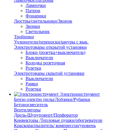
Лампочки/Патроны
Лампочки
Патрон
Фонарики
Люстры/светильники/Звонок
Звонки
Светильник
Тройники
Удлинители/переноски/шнуры с вык.
Электротовары открытой установки
Блоки (розетка+выключатель)
Выключатели
Колодка розеточная
Розетки
Электротовары скрытой установки
Выключатели
Рамки
Розетки
Электроинструмент
Бензо-электро пилы/Лобзики/Рубанки
Бетоносмеситель
Вентиляторы
Дрель-Шуруповерт/Перфоратор
Конвекторы /Тепловые пушки/обогреватели
Краскораспылитель/ компрессор/уровень