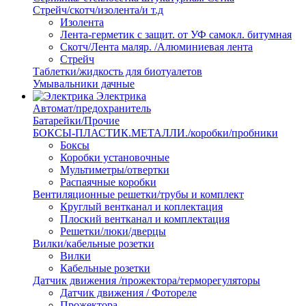
Стрейч/скотч/изолента/и т.д
Изолента
Лента-герметик с защит. от УФ самокл. битумная
Скотч/Лента маляр. /Алюминиевая лента
Стрейч
Таблетки/жидкость для биотуалетов
Умывальники дачные
Электрика
Автомат/предохранитель
Батарейки/Прочие
БОКСЫ-ПЛАСТИК.МЕТАЛЛИ./коробки/пробники
Боксы
Коробки установочные
Мультиметры/отвертки
Распаячные коробки
Вентиляционные решетки/трубы и комплект
Круглый вентканал и коплектация
Плоский вентканал и комплектация
Решетки/люки/дверцы
Вилки/кабельные розетки
Вилки
Кабельные розетки
Датчик движения /прожектора/терморегуляторы
Датчик движения / Фотореле
Прожектора