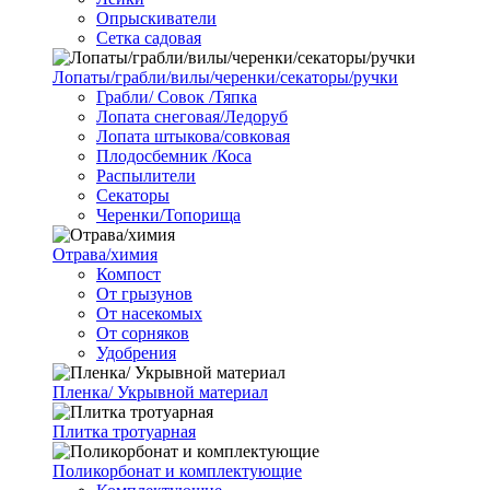
Опрыскиватели
Сетка садовая
Лопаты/грабли/вилы/черенки/секаторы/ручки
Грабли/ Совок /Тяпка
Лопата снеговая/Ледоруб
Лопата штыкова/совковая
Плодосбемник /Коса
Распылители
Секаторы
Черенки/Топорища
Отрава/химия
Компост
От грызунов
От насекомых
От сорняков
Удобрения
Пленка/ Укрывной материал
Плитка тротуарная
Поликорбонат и комплектующие