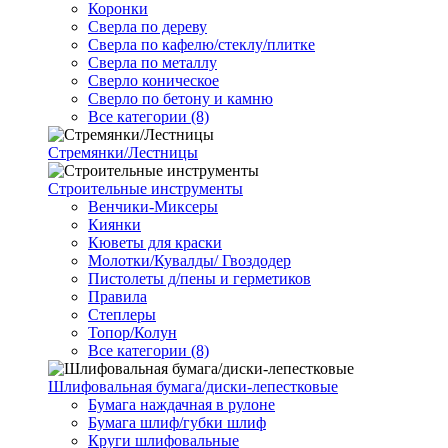
Коронки
Сверла по дереву
Сверла по кафелю/стеклу/плитке
Сверла по металлу
Сверло коническое
Сверло по бетону и камню
Все категории (8)
Стремянки/Лестницы
Строительные инструменты
Венчики-Миксеры
Киянки
Кюветы для краски
Молотки/Кувалды/ Гвоздодер
Пистолеты д/пены и герметиков
Правила
Степлеры
Топор/Колун
Все категории (8)
Шлифовальная бумага/диски-лепестковые
Бумага наждачная в рулоне
Бумага шлиф/губки шлиф
Круги шлифовальные