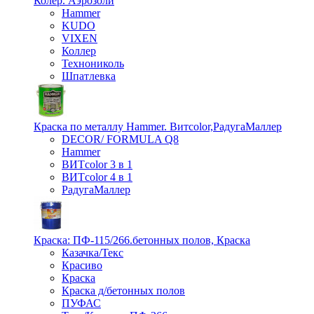
Колер. Аэрозоли
Hammer
KUDO
VIXEN
Коллер
Технониколь
Шпатлевка
Краска по металлу Hammer. Витcolor,РадугаМаллер
DECOR/ FORMULA Q8
Hammer
ВИТcolor 3 в 1
ВИТcolor 4 в 1
РадугаМаллер
Краска: ПФ-115/266.бетонных полов, Краска
Казачка/Текс
Красиво
Краска
Краска д/бетонных полов
ПУФАС