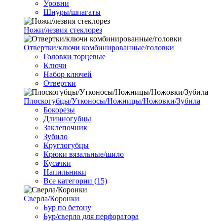
Уровни
Шнуры/шпагаты
Ножи/лезвия стеклорез
Отвертки/ключи комбинированные/головки
Головки торцевые
Ключи
Набор ключей
Отвертки
Плоскогубцы/Утконосы/Ножницы/Ножовки/Зубила
Бокорезы
Длинногубцы
Заклепочник
Зубило
Круглогубцы
Крюки вязальные/шило
Кусачки
Напильники
Все категории (15)
Сверла/Коронки
Бур по бетону
Бур/сверло для перфоратора