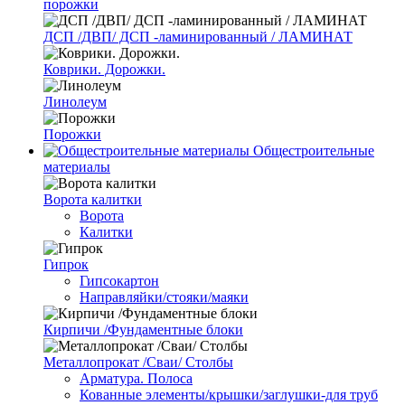
порожки
ДСП /ДВП/ ДСП -ламинированный / ЛАМИНАТ
Коврики. Дорожки.
Линолеум
Порожки
Общестроительные
материалы
Ворота калитки
Ворота
Калитки
Гипрок
Гипсокартон
Направляйки/стояки/маяки
Кирпичи /Фундаментные блоки
Металлопрокат /Сваи/ Столбы
Арматура. Полоса
Кованные элементы/крышки/заглушки-для труб