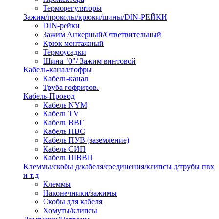
Терморегуляторы
Зажим/проколы/крюки/шины/DIN-РЕЙКИ
DIN-рейки
Зажим Анкерный/Ответвительный
Крюк монтажный
Термоусадки
Шина "0"/ Зажим винтовой
Кабель-канал/гофры
Кабель-канал
Труба гофриров.
Кабель-Провод
Кабель NYM
Кабель TV
Кабель ВВГ
Кабель ПВС
Кабель ПУВ (заземление)
Кабель СИП
Кабель ШВВП
Клеммы/скобы д/кабеля/соединения/клипсы д/трубы пвх
и т.д
Клеммы
Наконечники/зажимы
Скобы для кабеля
Хомуты/клипсы