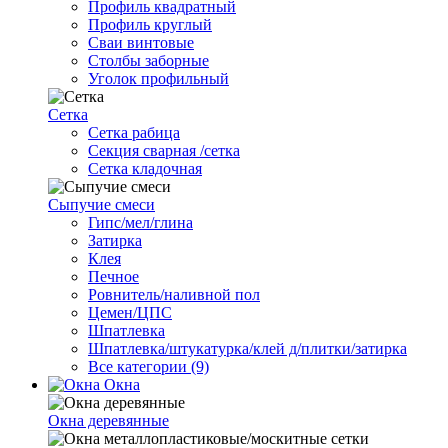
Профиль квадратный
Профиль круглый
Сваи винтовые
Столбы заборные
Уголок профильный
Сетка
Cетка рабица
Секция сварная /сетка
Сетка кладочная
Сыпучие смеси
Гипс/мел/глина
Затирка
Клея
Печное
Ровнитель/наливной пол
Цемен/ЦПС
Шпатлевка
Шпатлевка/штукатурка/клей д/плитки/затирка
Все категории (9)
Окна
Окна деревянные