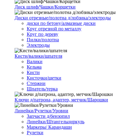
Диск шлиф/Чашки/Корщетки
Диски отрезные/полотна д/лобзика/электроды
диски по бетону/алмазные диски
Круг отрезной по металлу
Круг по дереву
Пилки/полотна
Электроды
Кисти/валики/шпателя
Валики
Кельма
Кисти
Кисточки/щетки
Стержни
Шпатель/терка
Ключи д/патрона, адаптер, метчик/Шарошки
Линейки/Рулетки/Уровни
Запчасти д/бензопил
Линейки/Штангельциркуль
Маркеры/ Карандаши
Рулетки