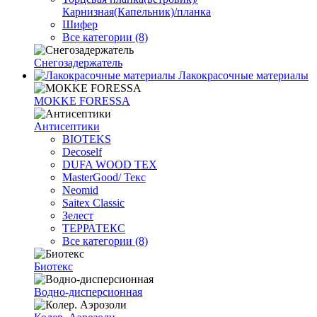
Карнизная(Капельник)/планка
Шифер
Все категории (8)
Снегозадержатель
Лакокрасочные материалы
MOKKE FORESSA
Антисептики
BIOTEKS
Decoself
DUFA WOOD TEX
MasterGood/ Текс
Neomid
Saitex Classic
Зелест
ТЕРРАТЕКС
Все категории (8)
Биотекс
Водно-дисперсионная