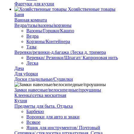
Фартуки для кухни
Хозяйственные товары
Баня
Ванная комната
Ведра/тазы/вазоны/корзины
Вазоны/Горшки/Кашпо
Ведра
Корзины/Контейнера
Тазы
Веревки/резинки-д.багажа /Леска д. тримера
Веревки/ Резинки/Шпагат/ Капроновая нить
Леска
Дача
Для уборки
Доски гладильные/Сушилки
Замки навесные/велосипедные/проушины
Клеенка\сетка москитная
Кухня
Предметы для быта. Отдыха
Барбекю
Воронки для авто и знаки
Всякое
Ящик для инструментов/ Почтовый
Серпянка/ стеклосетка штукатурная. Сетка