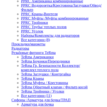
PPRC Американка комбинированные
PPRC Водорозетка/Крестовина/Заглушки/Обвод/
Фильтр
PPRC Краны-Винтеля
PPRC Муфты /Муфты комбинированные
PPRC Тройники
PPRC Трубы/ теплых полов
PPRC Уголок
Наборы/Комплекты для радиаторов
Все категории (8)
Прокладки/манжеты
Радиаторы
Резьбовые фитинги TeRma
TeRma Американки
TeRma Бочонки/Переходники
TeRma Гр. Безопасности Коллектор/
комплект.теплого пола
TeRma Заглушки / Контргайка
TeRma Краны
TeRma Муфты / Крестовины
TeRma Обратный клапан / Фильтр косой
TeRma Тройники / Уголки
Все категории (11)
Сифоны /Арматура для бочка/ТРАП
Арматура для бочка