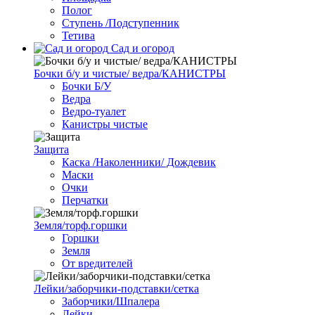
Полог
Ступень /Подступенник
Тетива
Сад и огород
Бочки б/у и чистые/ ведра/КАНИСТРЫ
Бочки Б/У
Ведра
Ведро-туалет
Канистры чистые
Защита
Каска /Наколенники/ Дождевик
Маски
Очки
Перчатки
Земля/торф.горшки
Горшки
Земля
От вредителей
Лейки/заборчики-подставки/сетка
Заборчики/Шпалера
Лейки