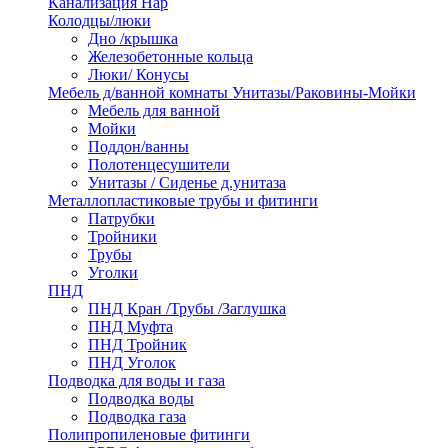
Канализация Нар
Колодцы/люки
Дно /крышка
Железобетонные кольца
Люки/ Конусы
Мебель д/ванной комнаты Унитазы/Раковины-Мойки
Мебель для ванной
Мойки
Поддон/ванны
Полотенцесушители
Унитазы / Сиденье д.унитаза
Металлопластиковые трубы и фитинги
Патрубки
Тройники
Трубы
Уголки
ПНД
ПНД Кран /Трубы /Заглушка
ПНД Муфта
ПНД Тройник
ПНД Уголок
Подводка для воды и газа
Подводка воды
Подводка газа
Полипропиленовые фитинги