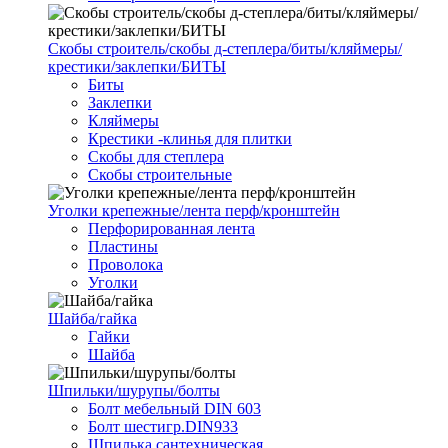
Скобы строитель/скобы д-степлера/биты/кляймеры/
крестики/заклепки/БИТЫ
Биты
Заклепки
Кляймеры
Крестики -клинья для плитки
Скобы для степлера
Скобы строительные
Уголки крепежные/лента перф/кронштейн
Перфорированная лента
Пластины
Проволока
Уголки
Шайба/гайка
Гайки
Шайба
Шпильки/шурупы/болты
Болт мебельный DIN 603
Болт шестигр.DIN933
Шпилька сантехническая