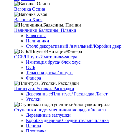
Вагонка Осина
Вагонка Хвоя
Наличники.Балясины. Планки
Балясины
Наличники
Столб декоративный /начальный/Коробки двер
ОСБ/Шпунт/Имитация/Фанера
Имитация бруса/ блок хаус
ОСБ
Терасная доска / шпунт
Фанера
Плинтуса. Уголки. Раскладки
Деревянные:Плинтуса/ Раскладка /Багет
Уголки
Ступеньки подступенники/площадки/перила
Деревянные заглушки
Коробка дверная/ Соединительня планка
Перила
Площадка