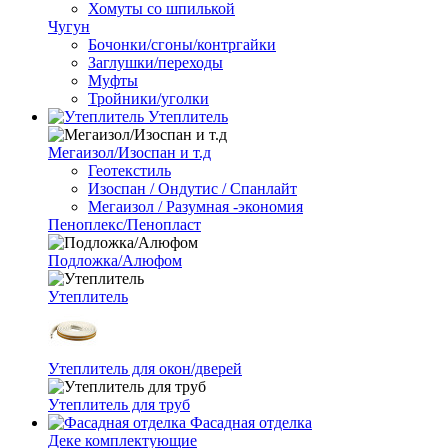
Хомуты со шпилькой
Чугун
Бочонки/сгоны/контргайки
Заглушки/переходы
Муфты
Тройники/уголки
Утеплитель
Мегаизол/Изоспан и т.д
Геотекстиль
Изоспан / Ондутис / Спанлайт
Мегаизол / Разумная -экономия
Пеноплекс/Пенопласт
Подложка/Алюфом
Утеплитель
Утеплитель для окон/дверей
Утеплитель для труб
Фасадная отделка
Деке комплектующие