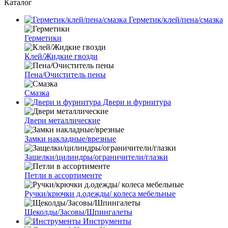
Каталог
Герметик/клей/пена/смазка
Герметики
Клей/Жидкие гвозди
Пена/Очиститель пены
Смазка
Двери и фурнитура
Двери металлические
Замки накладные/врезные
Защелки/цилиндры/ограничители/глазки
Петли в ассортименте
Ручки/крючки д.одежды/ колеса мебельные
Щеколды/Засовы/Шпингалеты
Инструменты