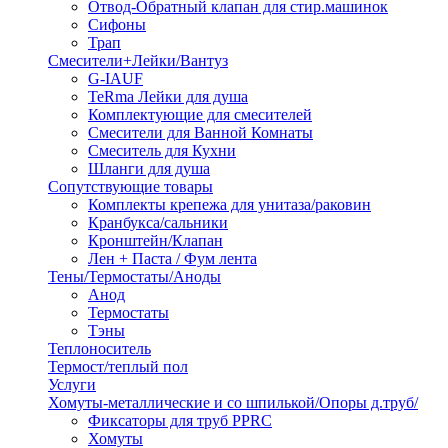
Отвод-Обратный клапан для стир.машинок
Сифоны
Трап
Смесители+Лейки/Вантуз
G-IAUF
TeRma Лейки для душа
Комплектующие для смесителей
Смесители для Ванной Комнаты
Смеситель для Кухни
Шланги для душа
Сопутствующие товары
Комплекты крепежа для унитаза/раковин
Кранбукса/сальники
Кронштейн/Клапан
Лен + Паста / Фум лента
Тены/Термостаты/Аноды
Анод
Термостаты
Тэны
Теплоноситель
Термост/теплый пол
Услуги
Хомуты-металлические и со шпилькой/Опоры д.труб/
Фиксаторы для труб PPRC
Хомуты